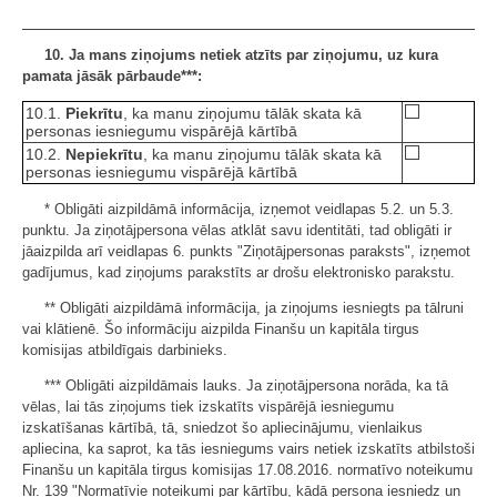
10. Ja mans ziņojums netiek atzīts par ziņojumu, uz kura
pamata jāsāk pārbaude***:
10.1.
Piekrītu
, ka manu ziņojumu tālāk skata kā
personas iesniegumu vispārējā kārtībā
10.2.
Nepiekrītu
, ka manu ziņojumu tālāk skata kā
personas iesniegumu vispārējā kārtībā
* Obligāti aizpildāmā informācija, izņemot veidlapas 5.2. un 5.3.
punktu. Ja ziņotājpersona vēlas atklāt savu identitāti, tad obligāti ir
jāaizpilda arī veidlapas 6. punkts "Ziņotājpersonas paraksts", izņemot
gadījumus, kad ziņojums parakstīts ar drošu elektronisko parakstu.
** Obligāti aizpildāmā informācija, ja ziņojums iesniegts pa tālruni
vai klātienē. Šo informāciju aizpilda Finanšu un kapitāla tirgus
komisijas atbildīgais darbinieks.
*** Obligāti aizpildāmais lauks. Ja ziņotājpersona norāda, ka tā
vēlas, lai tās ziņojums tiek izskatīts vispārējā iesniegumu
izskatīšanas kārtībā, tā, sniedzot šo apliecinājumu, vienlaikus
apliecina, ka saprot, ka tās iesniegums vairs netiek izskatīts atbilstoši
Finanšu un kapitāla tirgus komisijas 17.08.2016. normatīvo noteikumu
Nr. 139 "Normatīvie noteikumi par kārtību, kādā persona iesniedz un