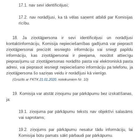
17.1. nav sevi identificējusi;
17.2. nav norādījusi, ka tā vēlas saņemt atbildi par Komisijas
rīcību.
18. Ja ziņotājpersona ir sevi identificējusi un norādījusi
kontaktinformāciju, Komisija nepieciešamības gadījumā var pieprasīt
ziņotājpersonai precizēt iesniegto informāciju vai sniegt papildu
informāciju, kas ziņotājpersonai ir pieejama, nosūtot attiecīgu
pieprasījumu uz ziņotājpersonas norādīto pasta vai elektroniskā pasta
adresi, vai pieprasot iesniegt nepieciešamo informāciju pa telefonu, ja
ziņotājpersona šo saziņas veidu ir norādījusi kā vienīgo.
(Grozīts ar FKTK
21.01.2020.
noteikumiem Nr. 10)
19. Komisija var atstāt ziņojumu par pārkāpumu bez izskatīšanas,
ja:
19.1. ziņojuma par pārkāpumu teksts nav objektīvi salasāms
vai saprotams;
19.2. ziņojums par pārkāpumu nesatur tādu informāciju, lai
Komisijai būtu pamats sākt pārbaudi par pārkāpumu.