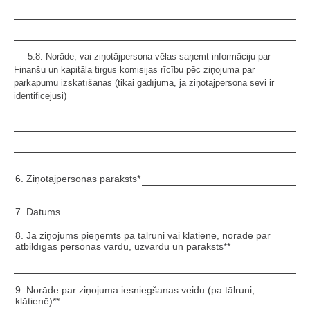
5.8. Norāde, vai ziņotājpersona vēlas saņemt informāciju par
Finanšu un kapitāla tirgus komisijas rīcību pēc ziņojuma par
pārkāpumu izskatīšanas (tikai gadījumā, ja ziņotājpersona sevi ir
identificējusi)
6. Ziņotājpersonas paraksts*
7. Datums
8. Ja ziņojums pieņemts pa tālruni vai klātienē, norāde par
atbildīgās personas vārdu, uzvārdu un paraksts**
9. Norāde par ziņojuma iesniegšanas veidu (pa tālruni,
klātienē)**