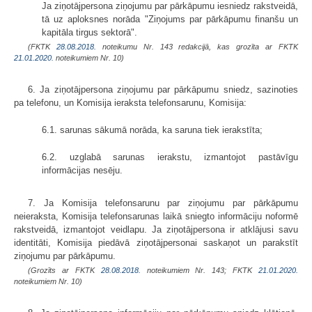
Ja ziņotājpersona ziņojumu par pārkāpumu iesniedz rakstveidā,
tā uz aploksnes norāda "Ziņojums par pārkāpumu finanšu un
kapitāla tirgus sektorā".
(FKTK
28.08.2018.
noteikumu Nr. 143 redakcijā, kas grozīta ar FKTK
21.01.2020.
noteikumiem Nr. 10)
6. Ja ziņotājpersona ziņojumu par pārkāpumu sniedz, sazinoties
pa telefonu, un Komisija ieraksta telefonsarunu, Komisija:
6.1. sarunas sākumā norāda, ka saruna tiek ierakstīta;
6.2. uzglabā sarunas ierakstu, izmantojot pastāvīgu
informācijas nesēju.
7. Ja Komisija telefonsarunu par ziņojumu par pārkāpumu
neieraksta, Komisija telefonsarunas laikā sniegto informāciju noformē
rakstveidā, izmantojot veidlapu. Ja ziņotājpersona ir atklājusi savu
identitāti, Komisija piedāvā ziņotājpersonai saskaņot un parakstīt
ziņojumu par pārkāpumu.
(Grozīts ar FKTK
28.08.2018.
noteikumiem Nr. 143; FKTK
21.01.2020.
noteikumiem Nr. 10)