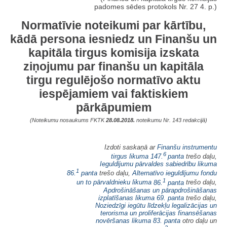
padomes sēdes protokols Nr. 27 4. p.)
Normatīvie noteikumi par kārtību,
kādā persona iesniedz un Finanšu un
kapitāla tirgus komisija izskata
ziņojumu par finanšu un kapitāla
tirgu regulējošo normatīvo aktu
iespējamiem vai faktiskiem
pārkāpumiem
(Noteikumu nosaukums FKTK
28.08.2018.
noteikumu Nr. 143 redakcijā)
Izdoti saskaņā ar
Finanšu instrumentu
6
tirgus likuma
147.
panta
trešo daļu,
Ieguldījumu pārvaldes sabiedrību likuma
1
86.
panta
trešo daļu,
Alternatīvo ieguldījumu fondu
1
un to pārvaldnieku likuma
86.
panta
trešo daļu,
Apdrošināšanas un pārapdrošināšanas
izplatīšanas likuma
69. panta
trešo daļu,
Noziedzīgi iegūtu līdzekļu legalizācijas un
terorisma un proliferācijas finansēšanas
novēršanas likuma
83. panta
otro daļu un