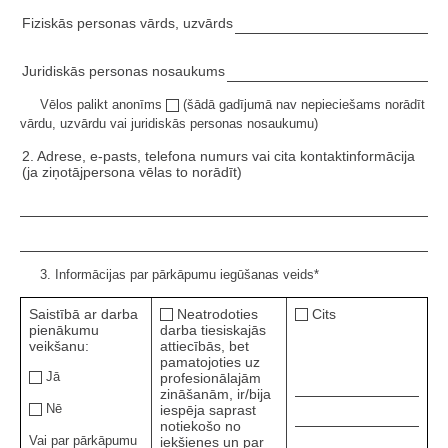
Fiziskās personas vārds, uzvārds
Juridiskās personas nosaukums
Vēlos palikt anonīms
(šādā gadījumā nav nepieciešams norādīt
vārdu, uzvārdu vai juridiskās personas nosaukumu)
2. Adrese, e-pasts, telefona numurs vai cita kontaktinformācija
(ja ziņotājpersona vēlas to norādīt)
3. Informācijas par pārkāpumu iegūšanas veids*
Saistībā ar darba
Neatrodoties
Cits
pienākumu
darba tiesiskajās
veikšanu:
attiecībās, bet
pamatojoties uz
Jā
profesionālajām
zināšanām, ir/bija
Nē
iespēja saprast
notiekošo no
Vai par pārkāpumu
iekšienes un par