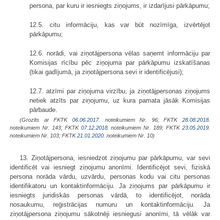
persona, par kuru ir iesniegts ziņojums, ir izdarījusi pārkāpumu;
12.5. citu informāciju, kas var būt nozīmīga, izvērtējot
pārkāpumu;
12.6. norādi, vai ziņotājpersona vēlas saņemt informāciju par
Komisijas rīcību pēc ziņojuma par pārkāpumu izskatīšanas
(tikai gadījumā, ja ziņotājpersona sevi ir identificējusi);
12.7. atzīmi par ziņojuma virzību, ja ziņotājpersonas ziņojums
netiek atzīts par ziņojumu, uz kura pamata jāsāk Komisijas
pārbaude.
(Grozīts ar FKTK
06.06.2017.
noteikumiem Nr. 96; FKTK
28.08.2018.
noteikumiem Nr. 143; FKTK
07.12.2018.
noteikumiem Nr. 189; FKTK
23.05.2019.
noteikumiem Nr. 103; FKTK
21.01.2020.
noteikumiem Nr. 10)
13. Ziņotājpersona, iesniedzot ziņojumu par pārkāpumu, var sevi
identificēt vai iesniegt ziņojumu anonīmi. Identificējot sevi, fiziskā
persona norāda vārdu, uzvārdu, personas kodu vai citu personas
identifikatoru un kontaktinformāciju. Ja ziņojums par pārkāpumu ir
iesniegts juridiskās personas vārdā, to identificējot, norāda
nosaukumu, reģistrācijas numuru un kontaktinformāciju. Ja
ziņotājpersona ziņojumu sākotnēji iesniegusi anonīmi, tā vēlāk var