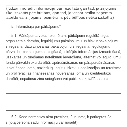
(lūdzam norādīt informāciju par rezultātu gan tad, ja ziņojums
tika izskatīts pēc būtības, gan tad, ja vispār netika saņemta
atbilde vai ziņojums, piemēram, pēc būtības netika izskatīts)
5. Informācija par pārkāpumu*
5.1. Pārkāpuma veids, piemēram, pārkāpumi regulētā tirgus
organizētāja darbībā, ieguldījumu pakalpojumu un blakuspakalpojumu
sniegšanā, datu ziņošanas pakalpojumu sniegšanā, ieguldījumu
pārvaldes pakalpojumu sniegšanā, iekšējās informācijas izmantošanā,
uzskaites un turēšanas noteikumu ievērošanā, alternatīvo ieguldījumu
fondu pārvaldnieku darbībā, apdrošināšanas un pārapdrošināšanas
izplatīšanas jomā, noziedzīgi iegūtu līdzekļu legalizācijas un terorisma
un proliferācijas finansēšanas novēršanas jomā un kredītiestāžu
darbībā, nepatiesu ziņu sniegšana vai publiska izplatīšana u.c.
5.2. Kāda normatīvā akta prasības, Jūsuprāt, ir pārkāptas (ja
ziņotājpersona šādu informāciju var norādīt)