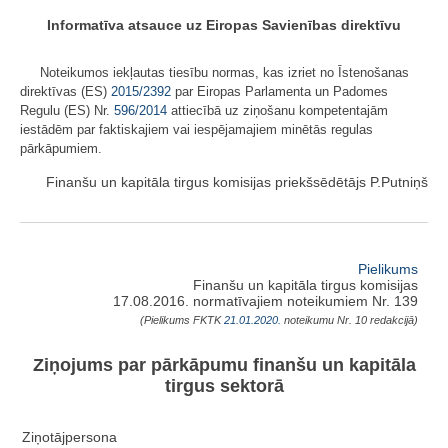
Informatīva atsauce uz Eiropas Savienības direktīvu
Noteikumos iekļautas tiesību normas, kas izriet no Īstenošanas
direktīvas (ES)
2015/2392
par Eiropas Parlamenta un Padomes
Regulu (ES) Nr.
596/2014
attiecībā uz ziņošanu kompetentajām
iestādēm par faktiskajiem vai iespējamajiem minētās regulas
pārkāpumiem.
Finanšu un kapitāla tirgus komisijas priekšsēdētājs P.Putniņš
Pielikums
Finanšu un kapitāla tirgus komisijas
17.08.2016. normatīvajiem noteikumiem Nr. 139
(Pielikums FKTK
21.01.2020.
noteikumu Nr. 10 redakcijā)
Ziņojums par pārkāpumu finanšu un kapitāla
tirgus sektorā
Ziņotājpersona