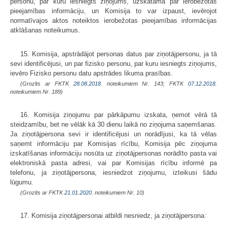
personu, par kuru iesniegts ziņojums, uzskatāma par ierobežotas
pieejamības informāciju, un Komisija to var izpaust, ievērojot
normatīvajos aktos noteiktos ierobežotas pieejamības informācijas
atklāšanas noteikumus.
15. Komisija, apstrādājot personas datus par ziņotājpersonu, ja tā
sevi identificējusi, un par fizisko personu, par kuru iesniegts ziņojums,
ievēro Fizisko personu datu apstrādes likuma prasības.
(Grozīts ar FKTK
28.08.2018.
noteikumiem Nr. 143; FKTK
07.12.2018.
noteikumiem Nr. 189)
16. Komisija ziņojumu par pārkāpumu izskata, ņemot vērā tā
steidzamību, bet ne vēlāk kā 30 dienu laikā no ziņojuma saņemšanas.
Ja ziņotājpersona sevi ir identificējusi un norādījusi, ka tā vēlas
saņemt informāciju par Komisijas rīcību, Komisija pēc ziņojuma
izskatīšanas informāciju nosūta uz ziņotājpersonas norādīto pasta vai
elektroniskā pasta adresi, vai par Komisijas rīcību informē pa
telefonu, ja ziņotājpersona, iesniedzot ziņojumu, izteikusi šādu
lūgumu.
(Grozīts ar FKTK
21.01.2020.
noteikumiem Nr. 10)
17. Komisija ziņotājpersonai atbildi nesniedz, ja ziņotājpersona: