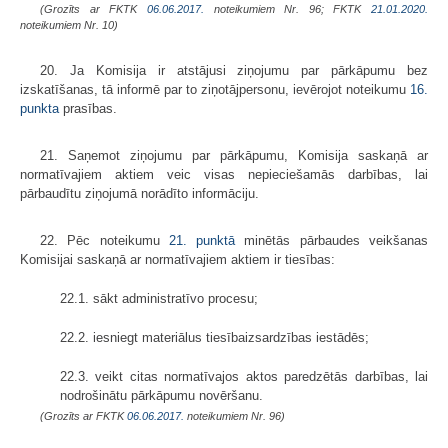
(Grozīts ar FKTK
06.06.2017.
noteikumiem Nr. 96; FKTK
21.01.2020.
noteikumiem Nr. 10)
20. Ja Komisija ir atstājusi ziņojumu par pārkāpumu bez
izskatīšanas, tā informē par to ziņotājpersonu, ievērojot noteikumu
16.
punkta
prasības.
21. Saņemot ziņojumu par pārkāpumu, Komisija saskaņā ar
normatīvajiem aktiem veic visas nepieciešamās darbības, lai
pārbaudītu ziņojumā norādīto informāciju.
22. Pēc noteikumu
21. punktā
minētās pārbaudes veikšanas
Komisijai saskaņā ar normatīvajiem aktiem ir tiesības:
22.1. sākt administratīvo procesu;
22.2. iesniegt materiālus tiesībaizsardzības iestādēs;
22.3. veikt citas normatīvajos aktos paredzētās darbības, lai
nodrošinātu pārkāpumu novēršanu.
(Grozīts ar FKTK
06.06.2017.
noteikumiem Nr. 96)