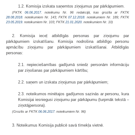
1.2. Komisija izskata saņemtos ziņojumus par pārkāpumiem.
(FKTK
06.06.2017.
noteikumu Nr. 96 redakcijā, kas grozīta ar FKTK
28.08.2018.
noteikumiem Nr. 143; FKTK
07.12.2018.
noteikumiem Nr. 189; FKTK
23.05.2019.
noteikumiem Nr. 103; FKTK
21.01.2020.
noteikumiem Nr. 10)
2. Komisija ieceļ atbildīgās personas par ziņojumu par
pārkāpumiem izskatīšanu. Komisija nodrošina atbildīgo personu
apmācību ziņojumu par pārkāpumiem izskatīšanai. Atbildīgās
personas:
2.1. nepieciešamības gadījumā sniedz personām informāciju
par ziņošanas par pārkāpumiem kārtību;
2.2. saņem un izskata ziņojumus par pārkāpumiem;
2.3. noteikumos minētajos gadījumos sazinās ar personu, kura
Komisijai iesniegusi ziņojumu par pārkāpumu (turpmāk tekstā –
ziņotājpersona).
(Grozīts ar FKTK
06.06.2017.
noteikumiem Nr. 96)
3. Noteikumus Komisija publicē savā tīmekļa vietnē.