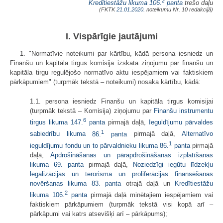
2
Kredītiestāžu likuma
106.
panta
trešo daļu
(FKTK
21.01.2020.
noteikumu Nr. 10 redakcijā)
I. Vispārīgie jautājumi
1. "Normatīvie noteikumi par kārtību, kādā persona iesniedz un
Finanšu un kapitāla tirgus komisija izskata ziņojumu par finanšu un
kapitāla tirgu regulējošo normatīvo aktu iespējamiem vai faktiskiem
pārkāpumiem" (turpmāk tekstā – noteikumi) nosaka kārtību, kādā:
1.1. persona iesniedz Finanšu un kapitāla tirgus komisijai
(turpmāk tekstā – Komisija) ziņojumu par
Finanšu instrumentu
6
tirgus likuma
147.
panta
pirmajā daļā,
Ieguldījumu pārvaldes
1
sabiedrību likuma
86.
panta
pirmajā daļā,
Alternatīvo
1
ieguldījumu fondu un to pārvaldnieku likuma
86.
panta
pirmajā
daļā,
Apdrošināšanas un pārapdrošināšanas izplatīšanas
likuma
69. panta
pirmajā daļā,
Noziedzīgi iegūtu līdzekļu
legalizācijas un terorisma un proliferācijas finansēšanas
novēršanas likuma
83. panta
otrajā daļā un
Kredītiestāžu
2
likuma
106.
panta
pirmajā daļā minētajiem iespējamiem vai
faktiskiem pārkāpumiem (turpmāk tekstā visi kopā arī –
pārkāpumi vai katrs atsevišķi arī – pārkāpums);