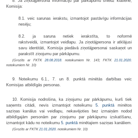
8. Ja ziņotājpersona informāciju par pārkāpumu sniedz klātienē,
Komisija:
8.1. veic sarunas ierakstu, izmantojot pastāvīgu informācijas
nesēju;
8.2. ja saruna netiek ierakstīta, to noformē
rakstveidā, izmantojot veidlapu. Ja ziņotājpersona ir atklājusi
savu identitāti, Komisija piedāvā ziņotājpersonai saskaņot un
parakstīt ziņojumu par pārkāpumu.
(Grozīts ar FKTK
28.08.2018.
noteikumiem Nr. 143; FKTK
21.01.2020.
noteikumiem Nr. 10)
9. Noteikumu 6.1., 7. un 8. punktā minētās darbības veic
Komisijas atbildīgās personas.
10. Komisija nodrošina, ka ziņojumu par pārkāpumu, kurš tiek
saņemts citādi, nevis izmantojot noteikumu
5. punktā
minētos
saziņas kanālus vai veidlapu, nekavējoties bez izmaiņām nodod
atbildīgajām personām par ziņojumu par pārkāpumu izskatīšanu,
izmantojot kādu no noteikumu
5. punktā
minētajiem saziņas kanāliem.
(Grozīts ar FKTK
21.01.2020.
noteikumiem Nr. 10)