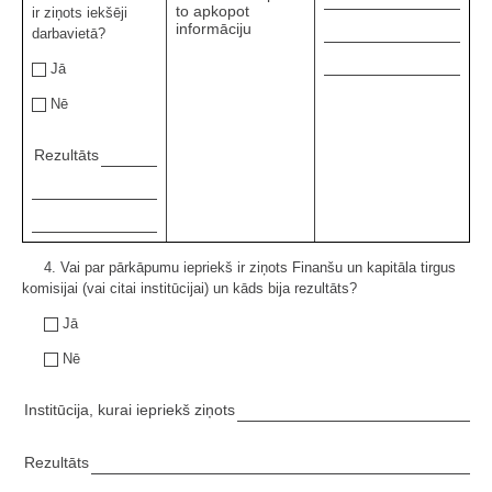
to apkopot
ir ziņots iekšēji
informāciju
darbavietā?
Jā
Nē
Rezultāts
4. Vai par pārkāpumu iepriekš ir ziņots Finanšu un kapitāla tirgus
komisijai (vai citai institūcijai) un kāds bija rezultāts?
Jā
Nē
Institūcija, kurai iepriekš ziņots
Rezultāts