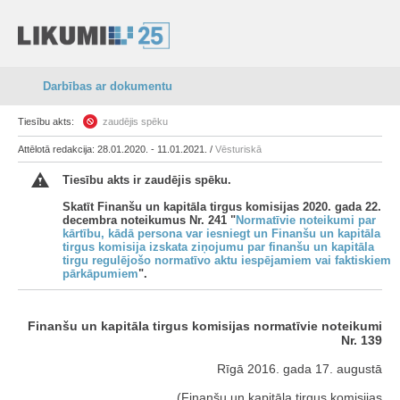
Darbības ar dokumentu
Tiesību akts:
zaudējis spēku
Attēlotā redakcija: 28.01.2020. - 11.01.2021. /
Vēsturiskā
Tiesību akts ir zaudējis spēku.
Skatīt Finanšu un kapitāla tirgus komisijas 2020. gada 22.
decembra noteikumus Nr. 241 "
Normatīvie noteikumi par
kārtību, kādā persona var iesniegt un Finanšu un kapitāla
tirgus komisija izskata ziņojumu par finanšu un kapitāla
tirgu regulējošo normatīvo aktu iespējamiem vai faktiskiem
pārkāpumiem
".
Finanšu un kapitāla tirgus komisijas normatīvie noteikumi
Nr. 139
Rīgā 2016. gada 17. augustā
(Finanšu un kapitāla tirgus komisijas