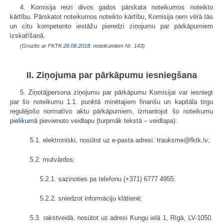
4. Komisija reizi divos gados pārskata noteikumos noteikto
kārtību. Pārskatot noteikumos noteikto kārtību, Komisija ņem vērā tās
un citu kompetento iestāžu pieredzi ziņojumu par pārkāpumiem
izskatīšanā.
(Grozīts ar FKTK
28.08.2018.
noteikumiem Nr. 143)
II. Ziņojuma par pārkāpumu iesniegšana
5. Ziņotājpersona ziņojumu par pārkāpumu Komisijai var iesniegt
par šo noteikumu
1.1
. punktā minētajiem finanšu un kapitāla tirgu
regulējošo normatīvo aktu pārkāpumiem, izmantojot šo noteikumu
pielikumā
pievienoto veidlapu (turpmāk tekstā – veidlapa):
5.1. elektroniski, nosūtot uz e-pasta adresi: trauksme@fktk.lv;
5.2. mutvārdos:
5.2.1. sazinoties pa telefonu (+371) 6777 4955;
5.2.2. sniedzot informāciju klātienē;
5.3. rakstveidā, nosūtot uz adresi Kungu ielā 1, Rīgā, LV-1050.