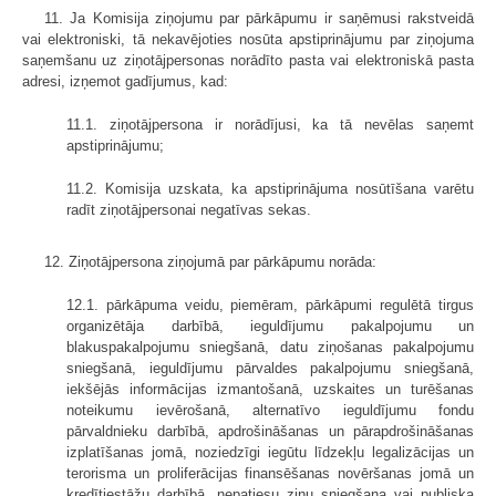
11. Ja Komisija ziņojumu par pārkāpumu ir saņēmusi rakstveidā
vai elektroniski, tā nekavējoties nosūta apstiprinājumu par ziņojuma
saņemšanu uz ziņotājpersonas norādīto pasta vai elektroniskā pasta
adresi, izņemot gadījumus, kad:
11.1. ziņotājpersona ir norādījusi, ka tā nevēlas saņemt
apstiprinājumu;
11.2. Komisija uzskata, ka apstiprinājuma nosūtīšana varētu
radīt ziņotājpersonai negatīvas sekas.
12. Ziņotājpersona ziņojumā par pārkāpumu norāda:
12.1. pārkāpuma veidu, piemēram, pārkāpumi regulētā tirgus
organizētāja darbībā, ieguldījumu pakalpojumu un
blakuspakalpojumu sniegšanā, datu ziņošanas pakalpojumu
sniegšanā, ieguldījumu pārvaldes pakalpojumu sniegšanā,
iekšējās informācijas izmantošanā, uzskaites un turēšanas
noteikumu ievērošanā, alternatīvo ieguldījumu fondu
pārvaldnieku darbībā, apdrošināšanas un pārapdrošināšanas
izplatīšanas jomā, noziedzīgi iegūtu līdzekļu legalizācijas un
terorisma un proliferācijas finansēšanas novēršanas jomā un
kredītiestāžu darbībā, nepatiesu ziņu sniegšana vai publiska