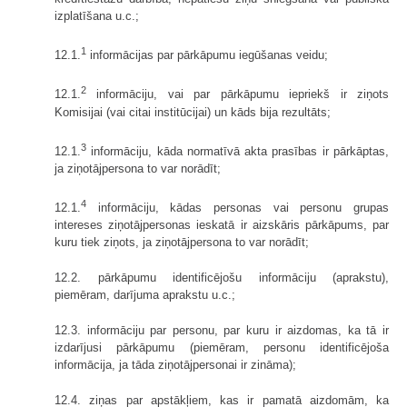
izplatīšana u.c.;
1
12.1.
informācijas par pārkāpumu iegūšanas veidu;
2
12.1.
informāciju, vai par pārkāpumu iepriekš ir ziņots
Komisijai (vai citai institūcijai) un kāds bija rezultāts;
3
12.1.
informāciju, kāda normatīvā akta prasības ir pārkāptas,
ja ziņotājpersona to var norādīt;
4
12.1.
informāciju, kādas personas vai personu grupas
intereses ziņotājpersonas ieskatā ir aizskāris pārkāpums, par
kuru tiek ziņots, ja ziņotājpersona to var norādīt;
12.2. pārkāpumu identificējošu informāciju (aprakstu),
piemēram, darījuma aprakstu u.c.;
12.3. informāciju par personu, par kuru ir aizdomas, ka tā ir
izdarījusi pārkāpumu (piemēram, personu identificējoša
informācija, ja tāda ziņotājpersonai ir zināma);
12.4. ziņas par apstākļiem, kas ir pamatā aizdomām, ka