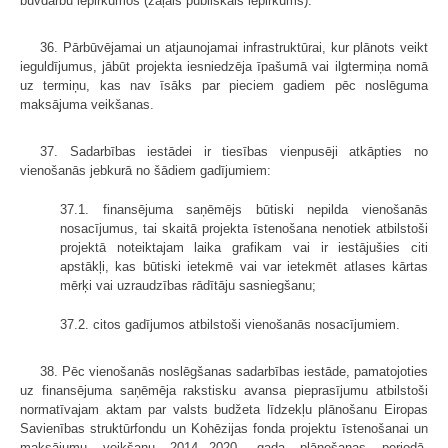
būvdarbu iepirkumos (zaļais publiskais iepirkums).
36. Pārbūvējamai un atjaunojamai infrastruktūrai, kur plānots veikt
ieguldījumus, jābūt projekta iesniedzēja īpašumā vai ilgtermiņa nomā
uz termiņu, kas nav īsāks par pieciem gadiem pēc noslēguma
maksājuma veikšanas.
37. Sadarbības iestādei ir tiesības vienpusēji atkāpties no
vienošanās jebkurā no šādiem gadījumiem:
37.1. finansējuma saņēmējs būtiski nepilda vienošanās
nosacījumus, tai skaitā projekta īstenošana nenotiek atbilstoši
projektā noteiktajam laika grafikam vai ir iestājušies citi
apstākļi, kas būtiski ietekmē vai var ietekmēt atlases kārtas
mērķi vai uzraudzības rādītāju sasniegšanu;
37.2. citos gadījumos atbilstoši vienošanās nosacījumiem.
38. Pēc vienošanās noslēgšanas sadarbības iestāde, pamatojoties
uz finansējuma saņēmēja rakstisku avansa pieprasījumu atbilstoši
normatīvajam aktam par valsts budžeta līdzekļu plānošanu Eiropas
Savienības struktūrfondu un Kohēzijas fonda projektu īstenošanai un
maksājumu veikšanu 2014.–2020. gada plānošanas periodā,