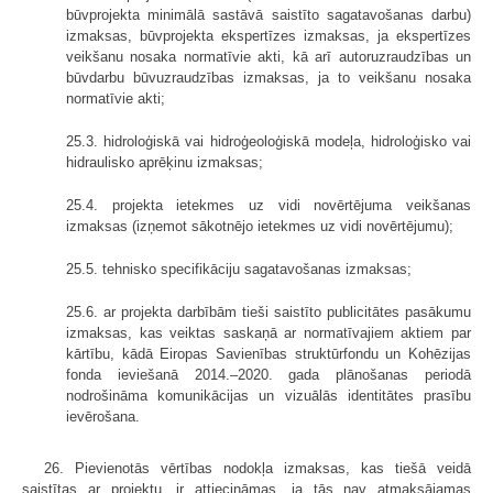
būvprojekta minimālā sastāvā saistīto sagatavošanas darbu)
izmaksas, būvprojekta ekspertīzes izmaksas, ja ekspertīzes
veikšanu nosaka normatīvie akti, kā arī autoruzraudzības un
būvdarbu būvuzraudzības izmaksas, ja to veikšanu nosaka
normatīvie akti;
25.3. hidroloģiskā vai hidroģeoloģiskā modeļa, hidroloģisko vai
hidraulisko aprēķinu izmaksas;
25.4. projekta ietekmes uz vidi novērtējuma veikšanas
izmaksas (izņemot sākotnējo ietekmes uz vidi novērtējumu);
25.5. tehnisko specifikāciju sagatavošanas izmaksas;
25.6. ar projekta darbībām tieši saistīto publicitātes pasākumu
izmaksas, kas veiktas saskaņā ar normatīvajiem aktiem par
kārtību, kādā Eiropas Savienības struktūrfondu un Kohēzijas
fonda ieviešanā 2014.–2020. gada plānošanas periodā
nodrošināma komunikācijas un vizuālās identitātes prasību
ievērošana.
26. Pievienotās vērtības nodokļa izmaksas, kas tiešā veidā
saistītas ar projektu, ir attiecināmas, ja tās nav atmaksājamas