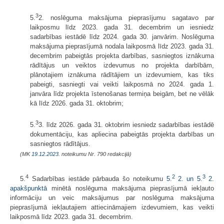
3
5.
2. noslēguma maksājuma pieprasījumu sagatavo par
laikposmu līdz 2023. gada 31. decembrim un iesniedz
sadarbības iestādē līdz 2024. gada 30. janvārim. Noslēguma
maksājuma pieprasījumā nodala laikposmā līdz 2023. gada 31.
decembrim pabeigtās projekta darbības, sasniegtos iznākuma
rādītājus un veiktos izdevumus no projekta darbībām,
plānotajiem iznākuma rādītājiem un izdevumiem, kas tiks
pabeigti, sasniegti vai veikti laikposmā no 2024. gada 1.
janvāra līdz projekta īstenošanas termiņa beigām, bet ne vēlāk
kā līdz 2026. gada 31. oktobrim;
3
5.
3. līdz 2026. gada 31. oktobrim iesniedz sadarbības iestādē
dokumentāciju, kas apliecina pabeigtās projekta darbības un
sasniegtos rādītājus.
(MK
19.12.2023.
noteikumu Nr. 790 redakcijā)
4
2
3
5.
Sadarbības iestāde pārbauda šo noteikumu
5.
2. un
5.
2.
apakšpunktā
minētā noslēguma maksājuma pieprasījumā iekļauto
informāciju un veic maksājumus par noslēguma maksājuma
pieprasījumā iekļautajiem attiecināmajiem izdevumiem, kas veikti
laikposmā līdz 2023. gada 31. decembrim.