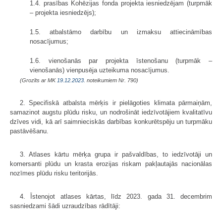
1.4. prasības Kohēzijas fonda projekta iesniedzējam (turpmāk
– projekta iesniedzējs);
1.5. atbalstāmo darbību un izmaksu attiecināmības
nosacījumus;
1.6. vienošanās par projekta īstenošanu (turpmāk –
vienošanās) vienpusēja uzteikuma nosacījumus.
(Grozīts ar MK
19.12.2023.
noteikumiem Nr. 790)
2. Specifiskā atbalsta mērķis ir pielāgoties klimata pārmaiņām,
samazinot augstu plūdu risku, un nodrošināt iedzīvotājiem kvalitatīvu
dzīves vidi, kā arī saimnieciskās darbības konkurētspēju un turpmāku
pastāvēšanu.
3. Atlases kārtu mērķa grupa ir pašvaldības, to iedzīvotāji un
komersanti plūdu un krasta erozijas riskam pakļautajās nacionālas
nozīmes plūdu risku teritorijās.
4. Īstenojot atlases kārtas, līdz 2023. gada 31. decembrim
sasniedzami šādi uzraudzības rādītāji: