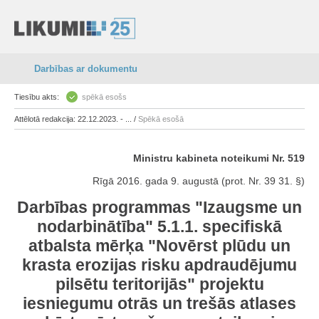
Darbības ar dokumentu
Tiesību akts:
spēkā esošs
Attēlotā redakcija: 22.12.2023. - ... /
Spēkā esošā
Ministru kabineta noteikumi Nr. 519
Rīgā 2016. gada 9. augustā (prot. Nr. 39 31. §)
Darbības programmas "Izaugsme un
nodarbinātība" 5.1.1. specifiskā
atbalsta mērķa "Novērst plūdu un
krasta erozijas risku apdraudējumu
pilsētu teritorijās" projektu
iesniegumu otrās un trešās atlases