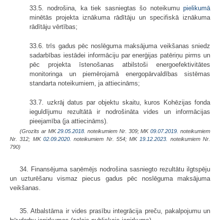
33.5. nodrošina, ka tiek sasniegtas šo noteikumu
pielikumā
minētās projekta iznākuma rādītāju un specifiskā iznākuma
rādītāju vērtības;
33.6. trīs gadus pēc noslēguma maksājuma veikšanas sniedz
sadarbības iestādei informāciju par enerģijas patēriņu pirms un
pēc projekta īstenošanas atbilstoši energoefektivitātes
monitoringa un piemērojamā energopārvaldības sistēmas
standarta noteikumiem, ja attiecināms;
33.7. uzkrāj datus par objektu skaitu, kuros Kohēzijas fonda
ieguldījumu rezultātā ir nodrošināta vides un informācijas
pieejamība (ja attiecināms).
(Grozīts ar MK
29.05.2018.
noteikumiem Nr. 309; MK
09.07.2019.
noteikumiem
Nr. 312; MK
02.09.2020.
noteikumiem Nr. 554; MK
19.12.2023.
noteikumiem Nr.
790)
34. Finansējuma saņēmējs nodrošina sasniegto rezultātu ilgtspēju
un uzturēšanu vismaz piecus gadus pēc noslēguma maksājuma
veikšanas.
35. Atbalstāma ir vides prasību integrācija preču, pakalpojumu un