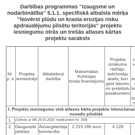
Darbības programmas "Izaugsme un
nodarbinātība" 5.1.1. specifiskā atbalsta mērķa
"Novērst plūdu un krasta erozijas risku
apdraudējumu pilsētu teritorijās" projektu
iesniegumu otrās un trešās atlases kārtas
projektu saraksts
Projekta
r
iznākuma
v
rādītājs:
Maksimālais
Nr.
Projekta
Atbalstāmā
iedzīvotāju
Kohēzijas
p. k.
iesniedzējs
darbība
skaits, kuri
e
fonda finansējums
gūst labumu
no pretplūdu
k
pasākumiem
s
z
I. Projektu iesniegumu otrā atlases kārta projektu īstenošana
novadu pilsētās
1.
(Svītrots ar MK
29.05.2018.
noteikumiem Nr. 309)
2.
Daugavpils
Aizsargdambja
2 219 186
euro
4 128
pilsētas
būvniecība