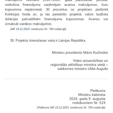
nodrošina finansējuma saņēmējam avansa maksājumus, kuru
kopsumma nepārsniedz 30 procentus no projektam piešķirtā
Kohēzijas fonda un, ja tas paredzēts projektā, valsts budžeta
dotācijas pašvaldībām finansējuma kopsummas. Avansu var
izmaksāt vairākos maksājumos.
(MK
19.12.2023.
noteikumu Nr. 790 redakcijā)
39. Projekta īstenošanas vieta ir Latvijas Republika.
Ministru prezidents Māris Kučinskis
Vides aizsardzības un
reģionālās attīstības ministra vietā –
satiksmes ministrs Uldis Augulis
Pielikums
Ministru kabineta
2016. gada 9. augusta
noteikumiem Nr. 519
(Pielikums MK
19.12.2023.
noteikumu Nr. 790 redakcijā)