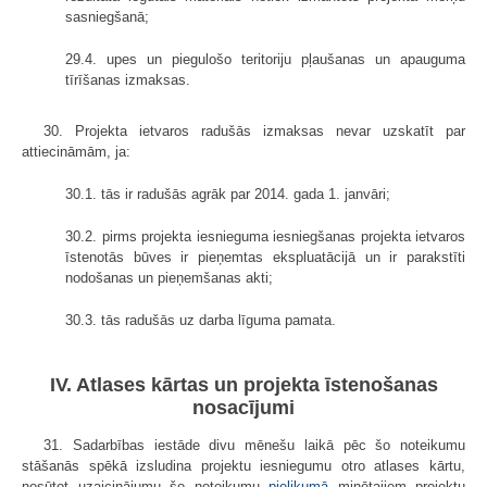
sasniegšanā;
29.4. upes un piegulošo teritoriju pļaušanas un apauguma
tīrīšanas izmaksas.
30. Projekta ietvaros radušās izmaksas nevar uzskatīt par
attiecināmām, ja:
30.1. tās ir radušās agrāk par 2014. gada 1. janvāri;
30.2. pirms projekta iesnieguma iesniegšanas projekta ietvaros
īstenotās būves ir pieņemtas ekspluatācijā un ir parakstīti
nodošanas un pieņemšanas akti;
30.3. tās radušās uz darba līguma pamata.
IV. Atlases kārtas un projekta īstenošanas
nosacījumi
31. Sadarbības iestāde divu mēnešu laikā pēc šo noteikumu
stāšanās spēkā izsludina projektu iesniegumu otro atlases kārtu,
nosūtot uzaicinājumu šo noteikumu
pielikumā
minētajiem projektu