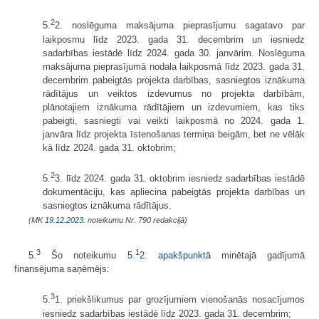
2
5.
2. noslēguma maksājuma pieprasījumu sagatavo par
laikposmu līdz 2023. gada 31. decembrim un iesniedz
sadarbības iestādē līdz 2024. gada 30. janvārim. Noslēguma
maksājuma pieprasījumā nodala laikposmā līdz 2023. gada 31.
decembrim pabeigtās projekta darbības, sasniegtos iznākuma
rādītājus un veiktos izdevumus no projekta darbībām,
plānotajiem iznākuma rādītājiem un izdevumiem, kas tiks
pabeigti, sasniegti vai veikti laikposmā no 2024. gada 1.
janvāra līdz projekta īstenošanas termiņa beigām, bet ne vēlāk
kā līdz 2024. gada 31. oktobrim;
2
5.
3. līdz 2024. gada 31. oktobrim iesniedz sadarbības iestādē
dokumentāciju, kas apliecina pabeigtās projekta darbības un
sasniegtos iznākuma rādītājus.
(MK
19.12.2023.
noteikumu Nr. 790 redakcijā)
3
1
5.
Šo noteikumu
5.
2. apakšpunktā
minētajā gadījumā
finansējuma saņēmējs:
3
5.
1. priekšlikumus par grozījumiem vienošanās nosacījumos
iesniedz sadarbības iestādē līdz 2023. gada 31. decembrim;