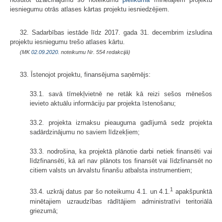
iesniegumu otrās atlases kārtas projektu iesniedzējiem.
32. Sadarbības iestāde līdz 2017. gada 31. decembrim izsludina
projektu iesniegumu trešo atlases kārtu.
(MK
02.09.2020.
noteikumu Nr. 554 redakcijā)
33. Īstenojot projektu, finansējuma saņēmējs:
33.1. savā tīmekļvietnē ne retāk kā reizi sešos mēnešos
ievieto aktuālu informāciju par projekta īstenošanu;
33.2. projekta izmaksu pieauguma gadījumā sedz projekta
sadārdzinājumu no saviem līdzekļiem;
33.3. nodrošina, ka projektā plānotie darbi netiek finansēti vai
līdzfinansēti, kā arī nav plānots tos finansēt vai līdzfinansēt no
citiem valsts un ārvalstu finanšu atbalsta instrumentiem;
1
33.4. uzkrāj datus par šo noteikumu 4.1. un 4.1.
apakšpunktā
minētajiem uzraudzības rādītājiem administratīvi teritoriālā
griezumā;