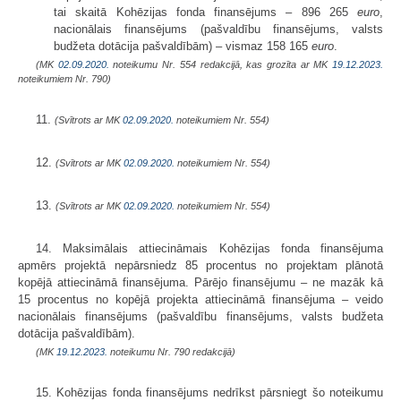
tai skaitā Kohēzijas fonda finansējums – 896 265
euro
,
nacionālais finansējums (pašvaldību finansējums, valsts
budžeta dotācija pašvaldībām) – vismaz 158 165
euro
.
(MK
02.09.2020.
noteikumu Nr. 554 redakcijā, kas grozīta ar MK
19.12.2023.
noteikumiem Nr. 790)
11.
(Svītrots ar MK
02.09.2020.
noteikumiem Nr. 554)
12.
(Svītrots ar MK
02.09.2020.
noteikumiem Nr. 554)
13.
(Svītrots ar MK
02.09.2020.
noteikumiem Nr. 554)
14. Maksimālais attiecināmais Kohēzijas fonda finansējuma
apmērs projektā nepārsniedz 85 procentus no projektam plānotā
kopējā attiecināmā finansējuma. Pārējo finansējumu – ne mazāk kā
15 procentus no kopējā projekta attiecināmā finansējuma – veido
nacionālais finansējums (pašvaldību finansējums, valsts budžeta
dotācija pašvaldībām).
(MK
19.12.2023.
noteikumu Nr. 790 redakcijā)
15. Kohēzijas fonda finansējums nedrīkst pārsniegt šo noteikumu