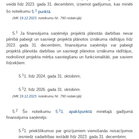
veidā līdz 2023. gada 31. decembrim, izņemot gadījumus, kas minēti
1
šo noteikumu
5.
punktā
.
(MK
19.12.2023.
noteikumu Nr. 790 redakcijā)
1
5.
Ja finansējuma saņēmējs projektā plānotās darbības nevar
pilnībā pabeigt un sasniegt projektā plānotos iznākuma rādītājus līdz
2023. gada 31. decembrim, finansējuma saņēmējs var pabeigt
projektā plānotās darbības un sasniegt plānotos iznākuma rādītājus,
nodrošinot projekta mērķa sasniegšanu un funkcionalitāti, par saviem
līdzekļiem:
1
5.
1. līdz 2024. gada 31. oktobrim;
1
5.
2. līdz 2026. gada 31. oktobrim.
(MK
19.12.2023.
noteikumu Nr. 790 redakcijā)
2
1
5.
Šo noteikumu
5.
1. apakšpunktā
minētajā gadījumā
finansējuma saņēmējs:
2
5.
1. priekšlikumus par grozījumiem vienošanās nosacījumos
iesniedz sadarbības iestādē līdz 2023. gada 31. decembrim;