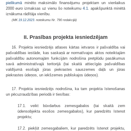
pielikumā
minēto maksimālo finansējumu projektam un vienlaikus
2000
euro
izmaksas uz vienu šo noteikumu
4.1.
apakšpunktā minētā
iznākuma rādītāja vienību.
(MK
19.12.2023.
noteikumu Nr. 790 redakcijā)
II. Prasības projekta iesniedzējam
16. Projekta iesniedzējs atlases kārtas ietvaros ir pašvaldība vai
pašvaldības iestāde, kas saskaņā ar normatīvajos aktos noteiktajām
pašvaldību autonomajām funkcijām nodrošina pretplūdu pasākumus
savā administratīvajā teritorijā (tai skaitā attiecīgās pašvaldības
valdījumā esošajā jūras piekrastes sauszemes daļā un jūras
piekrastes ūdeņos, un iekšzemes publiskajos ūdeņos).
17. Projekta iesniedzējs nodrošina, ka tam projekta īstenošanas
un pēcuzraudzības periodā ir tiesības:
17.1. veikt būvdarbus zemesgabalos (tai skaitā zem
ūdensobjekta esošos zemesgabalos), kur paredzēts īstenot
projektu;
17.2. piekļūt zemesgabaliem, kur paredzēts īstenot projektu,