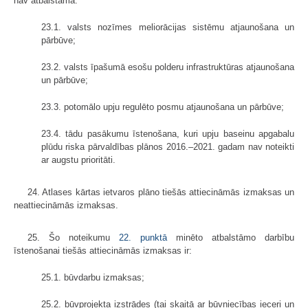
nav atbalstāma:
23.1. valsts nozīmes meliorācijas sistēmu atjaunošana un
pārbūve;
23.2. valsts īpašumā esošu polderu infrastruktūras atjaunošana
un pārbūve;
23.3. potomālo upju regulēto posmu atjaunošana un pārbūve;
23.4. tādu pasākumu īstenošana, kuri upju baseinu apgabalu
plūdu riska pārvaldības plānos 2016.–2021. gadam nav noteikti
ar augstu prioritāti.
24. Atlases kārtas ietvaros plāno tiešās attiecināmās izmaksas un
neattiecināmās izmaksas.
25. Šo noteikumu
22. punktā
minēto atbalstāmo darbību
īstenošanai tiešās attiecināmās izmaksas ir:
25.1. būvdarbu izmaksas;
25.2. būvprojekta izstrādes (tai skaitā ar būvniecības ieceri un