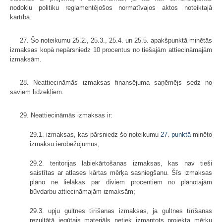
nodokļu politiku reglamentējošos normatīvajos aktos noteiktajā
kārtībā.
27. Šo noteikumu 25.2., 25.3., 25.4. un 25.5. apakšpunktā minētās
izmaksas kopā nepārsniedz 10 procentus no tiešajām attiecināmajām
izmaksām.
28. Neattiecināmās izmaksas finansējuma saņēmējs sedz no
saviem līdzekļiem.
29. Neattiecināmās izmaksas ir:
29.1. izmaksas, kas pārsniedz šo noteikumu
27. punktā
minēto
izmaksu ierobežojumus;
29.2. teritorijas labiekārtošanas izmaksas, kas nav tieši
saistītas ar atlases kārtas mērķa sasniegšanu. Šīs izmaksas
plāno ne lielākas par diviem procentiem no plānotajām
būvdarbu attiecināmajām izmaksām;
29.3. upju gultnes tīrīšanas izmaksas, ja gultnes tīrīšanas
rezultātā iegūtais materiāls netiek izmantots projekta mērķu