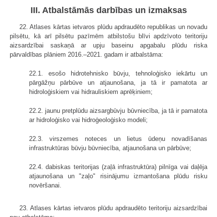
III. Atbalstāmās darbības un izmaksas
22. Atlases kārtas ietvaros plūdu apdraudēto republikas un novadu
pilsētu, kā arī pilsētu pazīmēm atbilstošu blīvi apdzīvoto teritoriju
aizsardzībai saskaņā ar upju baseinu apgabalu plūdu riska
pārvaldības plāniem 2016.–2021. gadam ir atbalstāma:
22.1. esošo hidrotehnisko būvju, tehnoloģisko iekārtu un
pārgāžņu pārbūve un atjaunošana, ja tā ir pamatota ar
hidroloģiskiem vai hidrauliskiem aprēķiniem;
22.2. jaunu pretplūdu aizsargbūvju būvniecība, ja tā ir pamatota
ar hidroloģisko vai hidroģeoloģisko modeli;
22.3. virszemes noteces un lietus ūdeņu novadīšanas
infrastruktūras būvju būvniecība, atjaunošana un pārbūve;
22.4. dabiskas teritorijas (zaļā infrastruktūra) pilnīga vai daļēja
atjaunošana un "zaļo" risinājumu izmantošana plūdu risku
novēršanai.
23. Atlases kārtas ietvaros plūdu apdraudēto teritoriju aizsardzībai