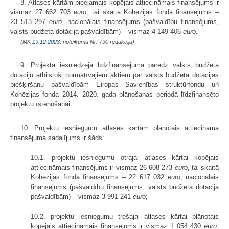
8. Atlases kārtām pieejamais kopējais attiecināmais finansējums ir
vismaz 27 662 703
euro
, tai skaitā Kohēzijas fonda finansējums –
23 513 297
euro
, nacionālais finansējums (pašvaldību finansējums,
valsts budžeta dotācija pašvaldībām) – vismaz 4 149 406
euro
.
(MK
19.12.2023.
noteikumu Nr. 790 redakcijā)
9. Projekta iesniedzēja līdzfinansējumā paredz valsts budžeta
dotāciju atbilstoši normatīvajiem aktiem par valsts budžeta dotācijas
piešķiršanu pašvaldībām Eiropas Savienības struktūrfondu un
Kohēzijas fonda 2014.–2020. gada plānošanas periodā līdzfinansēto
projektu īstenošanai.
10. Projektu iesniegumu atlases kārtām plānotais attiecināmā
finansējuma sadalījums ir šāds:
10.1. projektu iesniegumu otrajai atlases kārtai kopējais
attiecināmais finansējums ir vismaz 26 608 273
euro
, tai skaitā
Kohēzijas fonda finansējums – 22 617 032
euro
, nacionālais
finansējums (pašvaldību finansējums, valsts budžeta dotācija
pašvaldībām) – vismaz 3 991 241
euro
;
10.2. projektu iesniegumu trešajai atlases kārtai plānotais
kopējais attiecināmais finansējums ir vismaz 1 054 430
euro
,