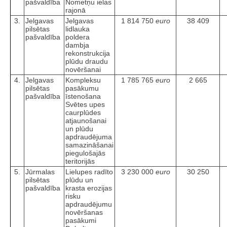
pašvaldība
Nometņu ielas
rajonā
3.
Jelgavas
Jelgavas
1 814 750
euro
38 409
pilsētas
lidlauka
pašvaldība
poldera
dambja
rekonstrukcija
plūdu draudu
novēršanai
4.
Jelgavas
Kompleksu
1 785 765
euro
2 665
pilsētas
pasākumu
pašvaldība
īstenošana
Svētes upes
caurplūdes
atjaunošanai
un plūdu
apdraudējuma
samazināšanai
piegulošajās
teritorijās
5.
Jūrmalas
Lielupes radīto
3 230 000
euro
30 250
pilsētas
plūdu un
pašvaldība
krasta erozijas
risku
apdraudējumu
novēršanas
pasākumi