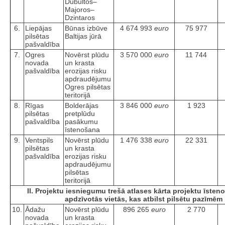
Dubultos–
Majoros–
Dzintaros
6.
Liepājas
Būnas izbūve
4 674 993
euro
75 977
pilsētas
Baltijas jūrā
pašvaldība
7.
Ogres
Novērst plūdu
3 570 000
euro
11 744
novada
un krasta
pašvaldība
erozijas risku
apdraudējumu
Ogres pilsētas
teritorijā
8.
Rīgas
Bolderājas
3 846 000
euro
1 923
pilsētas
pretplūdu
pašvaldība
pasākumu
īstenošana
9.
Ventspils
Novērst plūdu
1 476 338
euro
22 331
pilsētas
un krasta
pašvaldība
erozijas risku
apdraudējumu
pilsētas
teritorijā
II. Projektu iesniegumu trešā atlases kārta projektu īsteno
apdzīvotās vietās, kas atbilst pilsētu pazīmēm
10.
Ādažu
Novērst plūdu
896 265
euro
2 770
novada
un krasta