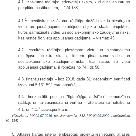
4.1. iznākuma rādītājs: iedzīvotāju skaits, kuri gūst labumu no
pretplūdu pasākumiem, – 174 188;
1
4.1.
specifiskais iznākuma rādītājs: dažādu veidu piesārņoto
vietu un piesārņojumu emitējošo objektu skaits projektos,
kuros samazināts vides un sociālekonomisko zaudējumu risks,
kas rastos šo vietu applūšanas gadījumā, – vismaz 45;
4.2. rezultāta rādītājs: piesārņoto vietu un piesārņojumu
emitējošo objektu skaits, kuriem jāsamazina vides un
sociālekonomisko zaudējumu risks, kas rastos šo vietu
applūšanas gadījumā, ir robežās no 74 līdz 58;
4.3. finanšu rādītājs – līdz 2018. gada 31. decembrim sertificēti
izdevumi 5 131 592
euro
apmērā;
4.4. horizontālā principa "Ilgtspējīga attīstība" uzraudzības
rādītājs un tā sasniedzamā vērtība – atbilstoši šo noteikumu
1
4.1. un 4.1.
apakšpunktam.
(Grozīts ar MK
09.07.2019.
noteikumiem Nr. 312; MK
02.09.2020.
noteikumiem
Nr. 554)
5. Atlases kārtas īsteno ierobežotas projektu iesniegumu atlases