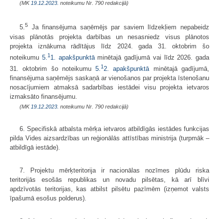
(MK
19.12.2023.
noteikumu Nr. 790 redakcijā)
5
5.
Ja finansējuma saņēmējs par saviem līdzekļiem nepabeidz
visas plānotās projekta darbības un nesasniedz visus plānotos
projekta iznākuma rādītājus līdz 2024. gada 31. oktobrim šo
1
noteikumu
5.
1. apakšpunktā
minētajā gadījumā vai līdz 2026. gada
1
31. oktobrim šo noteikumu
5.
2. apakšpunktā
minētajā gadījumā,
finansējuma saņēmējs saskaņā ar vienošanos par projekta īstenošanu
nosacījumiem atmaksā sadarbības iestādei visu projekta ietvaros
izmaksāto finansējumu.
(MK
19.12.2023.
noteikumu Nr. 790 redakcijā)
6. Specifiskā atbalsta mērķa ietvaros atbildīgās iestādes funkcijas
pilda Vides aizsardzības un reģionālās attīstības ministrija (turpmāk –
atbildīgā iestāde).
7. Projektu mērķteritorija ir nacionālas nozīmes plūdu riska
teritorijās esošās republikas un novadu pilsētas, kā arī blīvi
apdzīvotās teritorijas, kas atbilst pilsētu pazīmēm (izņemot valsts
īpašumā esošus polderus).