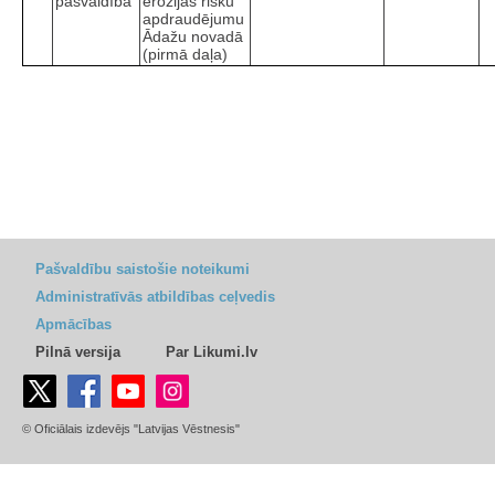
pašvaldība
erozijas risku
apdraudējumu
Ādažu novadā
(pirmā daļa)
Pašvaldību saistošie noteikumi
Administratīvās atbildības ceļvedis
Apmācības
Pilnā versija
Par Likumi.lv
© Oficiālais izdevējs "Latvijas Vēstnesis"