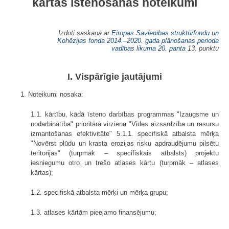
kārtas īstenošanas noteikumi
Izdoti saskaņā ar
Eiropas Savienības struktūrfondu un
Kohēzijas fonda 2014.–2020. gada plānošanas perioda
vadības likuma
20. panta
13. punktu
I. Vispārīgie jautājumi
1. Noteikumi nosaka:
1.1. kārtību, kādā īsteno darbības programmas "Izaugsme un
nodarbinātība" prioritārā virziena "Vides aizsardzība un resursu
izmantošanas efektivitāte" 5.1.1. specifiskā atbalsta mērķa
"Novērst plūdu un krasta erozijas risku apdraudējumu pilsētu
teritorijās" (turpmāk – specifiskais atbalsts) projektu
iesniegumu otro un trešo atlases kārtu (turpmāk – atlases
kārtas);
1.2. specifiskā atbalsta mērķi un mērķa grupu;
1.3. atlases kārtām pieejamo finansējumu;