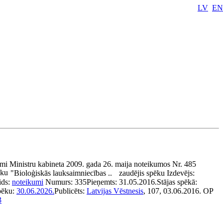
LV
EN
mi Ministru kabineta 2009. gada 26. maija noteikumos Nr. 485
ēku
"Bioloģiskās lauksaimniecības ..
zaudējis spēku
Izdevējs:
ids:
noteikumi
Numurs:
335
Pieņemts:
31.05.2016.
Stājas spēkā:
pēku:
30.06.2026.
Publicēts:
Latvijas Vēstnesis
, 107, 03.06.2016.
OP
3