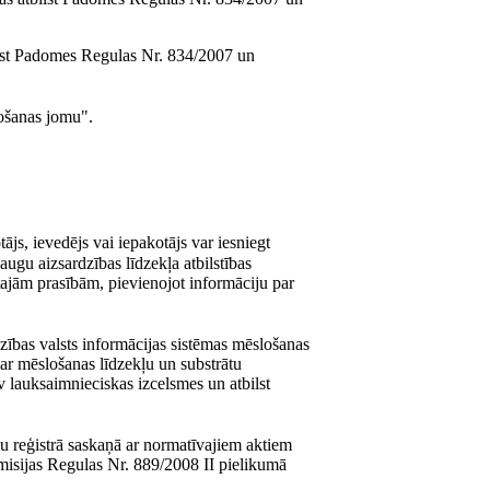
tbilst Padomes Regulas Nr. 834/2007 un
ošanas jomu".
ājs, ievedējs vai iepakotājs var iesniegt
augu aizsardzības līdzekļa atbilstības
tajām prasībām, pievienojot informāciju par
dzības valsts informācijas sistēmas mēslošanas
par mēslošanas līdzekļu un substrātu
av lauksaimnieciskas izcelsmes un atbilst
kļu reģistrā saskaņā ar normatīvajiem aktiem
Komisijas Regulas Nr. 889/2008 II pielikumā