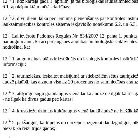
12.
1. līdz kārtējā gada 1. aprīlim, ja tas bioloģiskās lauksaimniecīb
6.1. apakšpunktā minētās darbības;
3
12.
2. divu dienu laikā pēc lēmuma pieņemšanas par kontroles institūc
lauksaimniecības kontroles sistēmā iekļāvis šo noteikumu 6.2. un 6.3
4
12.
Lai ievērotu Padomes Regulas Nr. 834/2007 12. panta 1. punkta
par augu maiņu, kā arī par augsnes auglības un bioloģiskās aktivitātes
nodrošina, ka:
4
12.
1. augu maiņas plāns ir izstrādāts un iesniegts kontroles institūc
informāciju;
4
12.
2. tauriņziežus, ieskaitot maisījumā ar stiebrzālēm sētus tauriņzie
audzē platībā, kas aizņem vismaz 20 procentus no saimniecības aram
4
12.
3. atšķirīgu sugu graudaugus vienā laukā audzē ne ilgāk kā trīs 
- ne ilgāk kā divus gadus pēc kārtas;
4
12.
4. krustziežu dzimtas kultūraugus vienā laukā audzē ne biežāk kā 
4
12.
5. pākšaugus, kartupeļus un dārzeņus, izņemot daudzgadīgos, atkl
biežāk kā reizi trijos gados;