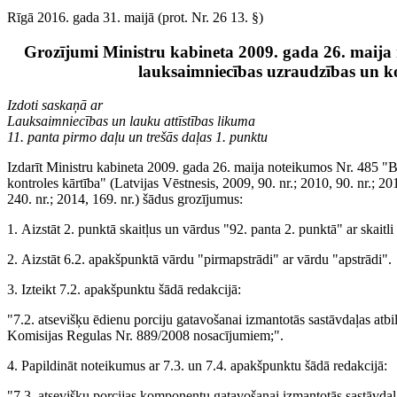
Rīgā 2016. gada 31. maijā (prot. Nr. 26 13. §)
Grozījumi Ministru kabineta 2009. gada 26. maija
lauksaimniecības uzraudzības un k
Izdoti saskaņā ar
Lauksaimniecības un lauku attīstības likuma
11. panta pirmo daļu un trešās daļas 1. punktu
Izdarīt Ministru kabineta 2009. gada 26. maija noteikumos Nr. 485 "
kontroles kārtība" (Latvijas Vēstnesis, 2009, 90. nr.; 2010, 90. nr.; 201
240. nr.; 2014, 169. nr.) šādus grozījumus:
1. Aizstāt 2. punktā skaitļus un vārdus "92. panta 2. punktā" ar skaitl
2. Aizstāt 6.2. apakšpunktā vārdu "pirmapstrādi" ar vārdu "apstrādi".
3. Izteikt 7.2. apakšpunktu šādā redakcijā:
"7.2. atsevišķu ēdienu porciju gatavošanai izmantotās sastāvdaļas at
Komisijas Regulas Nr. 889/2008 nosacījumiem;".
4. Papildināt noteikumus ar 7.3. un 7.4. apakšpunktu šādā redakcijā:
"7.3. atsevišķu porcijas komponentu gatavošanai izmantotās sastāvda