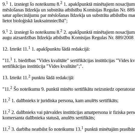
1
2
9.
1. izsniegt šo noteikumu 8.
1. apakšpunktā minētajiem nosacījumie
mēslošanas līdzekļa un substrāta atbilstību Komisijas Regulas Nr. 889/
satur apliecinājumu par mēslošanas līdzekļa un substrāta atbilstību mar
lietot bioloģiskā lauksaimniecībā";
1
2
9.
2. izsniegt šo noteikumu 8.
2. apakšpunktā minētajiem nosacījumie
augu aizsardzības līdzekļa atbilstību Komisijas Regulas Nr. 889/2008
1
12. Izteikt 11.
1. apakšpunktu šādā redakcijā:
1
"11.
1. biedrības "Vides kvalitāte" sertifikācijas institūcijas "Vides
sertifikācijas institūcija "Vides kvalitāte";".
2
13. Izteikt 11.
punktu šādā redakcijā:
2
"11.
Šo noteikumu 9. punktā minēto sertifikātu neizsniedz operatoram,
2
11.
1. dalībnieks ir juridiska persona, kam anulēts sertifikāts;
2
11.
2. dalībnieks vai pārvaldes institūcijas amatpersona ir fiziska per
komersanta dalībnieka statusā, anulēts sertifikāts;
2
1
11.
3. darbība neatbilst šo noteikumu 13.
punktā minētajām prasībā