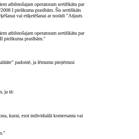
m atbilstošajam operatoram sertifikātu par
2008 I pielikuma prasībām. Šis sertifikāts
ķēšanai vai etiķetēšanai ar norādi "Atļauts
m atbilstošajam operatoram sertifikātu par
 II pielikuma prasībām."
 kvalitāte" padomē, ja lēmumu pieņēmusi
 ja tā:
sona, kurai, esot individuālā komersanta vai
m."