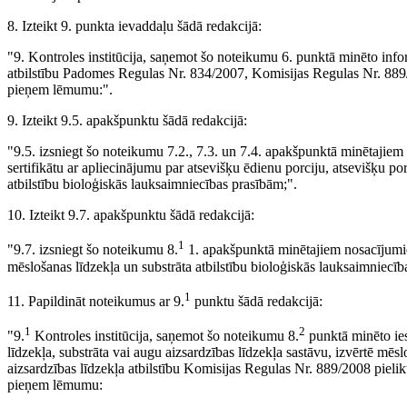
8. Izteikt 9. punkta ievaddaļu šādā redakcijā:
"9. Kontroles institūcija, saņemot šo noteikumu 6. punktā minēto info
atbilstību Padomes Regulas Nr. 834/2007, Komisijas Regulas Nr. 889
pieņem lēmumu:".
9. Izteikt 9.5. apakšpunktu šādā redakcijā:
"9.5. izsniegt šo noteikumu 7.2., 7.3. un 7.4. apakšpunktā minētajie
sertifikātu ar apliecinājumu par atsevišķu ēdienu porciju, atsevišķu p
atbilstību bioloģiskās lauksaimniecības prasībām;".
10. Izteikt 9.7. apakšpunktu šādā redakcijā:
1
"9.7. izsniegt šo noteikumu 8.
1. apakšpunktā minētajiem nosacījumie
mēslošanas līdzekļa un substrāta atbilstību bioloģiskās lauksaimniecī
1
11. Papildināt noteikumus ar 9.
punktu šādā redakcijā:
1
2
"9.
Kontroles institūcija, saņemot šo noteikumu 8.
punktā minēto ie
līdzekļa, substrāta vai augu aizsardzības līdzekļa sastāvu, izvērtē mēsl
aizsardzības līdzekļa atbilstību Komisijas Regulas Nr. 889/2008 piel
pieņem lēmumu: