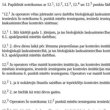
1
2
3
4
5
14. Papildināt noteikumus ar 12.
, 12.
, 12.
, 12.
un 12.
punktu šādā
1
"12.
Ja operators vēlas pārtraukt savu darbību bioloģiskajā lauksaimnie
iesniedzis šo noteikumu 6. punktā minēto iesniegumu, iesniedz iesnie
lauksaimniecības kontroles sistēmas:
1
12.
1. līdz kārtējā gada 1. jūnijam, ja tas bioloģiskās lauksaimniecīb
6.1. apakšpunktā minētās darbības;
1
12.
2. divu dienu laikā pēc lēmuma pieņemšanas par kontroles institū
bioloģiskajā lauksaimniecībā, ja tas bioloģiskās lauksaimniecības kont
6.3. apakšpunktā minētās darbības.
2
12.
Ja operators vēlas mainīt kontroles institūciju, tas kontroles insti
minētais iesniegums, iesniedz iesniegumu par kontroles institūcijas mai
šo noteikumu 6. punktā minēto iesniegumu. Operators var mainīt kontro
2
12.
1. ja ir nokārtojis finanšu saistības ar iepriekšējo kontroles institūc
2
12.
2. ne biežāk kā reizi divos gados.
3
2
12.
Operators šo noteikumu 12.
punktā minēto iesniegumu iesniedz
3