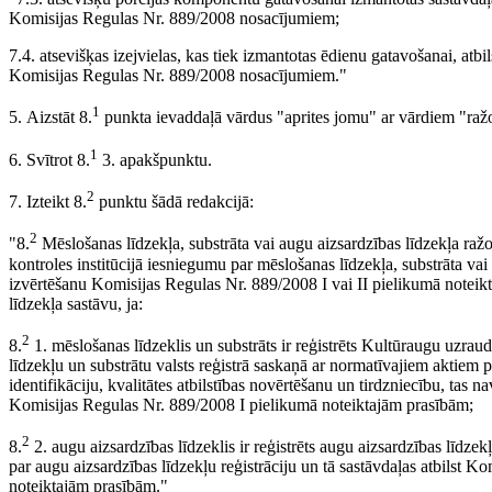
Komisijas Regulas Nr. 889/2008 nosacījumiem;
7.4. atsevišķas izejvielas, kas tiek izmantotas ēdienu gatavošanai, a
Komisijas Regulas Nr. 889/2008 nosacījumiem."
1
5. Aizstāt 8.
punkta ievaddaļā vārdus "aprites jomu" ar vārdiem "raž
1
6. Svītrot 8.
3. apakšpunktu.
2
7. Izteikt 8.
punktu šādā redakcijā:
2
"8.
Mēslošanas līdzekļa, substrāta vai augu aizsardzības līdzekļa ražot
kontroles institūcijā iesniegumu par mēslošanas līdzekļa, substrāta vai 
izvērtēšanu Komisijas Regulas Nr. 889/2008 I vai II pielikumā noteik
līdzekļa sastāvu, ja:
2
8.
1. mēslošanas līdzeklis un substrāts ir reģistrēts Kultūraugu uzrau
līdzekļu un substrātu valsts reģistrā saskaņā ar normatīvajiem aktiem 
identifikāciju, kvalitātes atbilstības novērtēšanu un tirdzniecību, tas n
Komisijas Regulas Nr. 889/2008 I pielikumā noteiktajām prasībām;
2
8.
2. augu aizsardzības līdzeklis ir reģistrēts augu aizsardzības līdze
par augu aizsardzības līdzekļu reģistrāciju un tā sastāvdaļas atbilst 
noteiktajām prasībām."