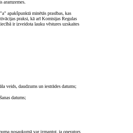
ās aramzemes.
"a" apakšpunktā minētās prasības, kas
tivācijas praksi, kā arī Komisijas Regulas
ecībā ir izveidota lauku vēstures uzskaites
āla veids, daudzums un iestrādes datums;
ošanas datums;
uma nosaukumā var izmantot, ja operators