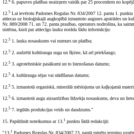
4
12.
6. papuves platības neaizņem vairāk par 25 procentiem no kopēj
5
12.
Lai ievērotu Padomes Regulas Nr. 834/2007 12. panta 1. punkta 
attiecas uz bioloģiskajā augkopībā izmantoto augsnes apstrādes un kul
Nr. 889/2008 71. un 72. panta prasības, operators nodrošina, ka saimni
sistēma, kurā par attiecīgo lauku norāda šādu informāciju:
5
12.
1. lauka nosaukums vai numurs un platība;
5
12.
2. audzētā kultūrauga suga un šķirne, kā arī priekšaugs;
5
12.
3. agrotehniskie pasākumi un to īstenošanas datums;
5
12.
4. kultūrauga sējas vai stādīšanas datums;
5
12.
5. izmantotā organiskā, minerālā mēslojuma un kaļķojamā materi
5
12.
6. izmantotā augu aizsardzības līdzekļa nosaukums, deva un liet
5
12.
7. iegūtās produkcijas veids un daudzums."
1
15. Papildināt noteikumus ar 13.
punktu šādā redakcijā:
1
"13.
Padomes Regulas Nr. 834/2007 23. pantā minēto terminu uzņēm