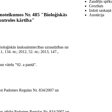
Zaudējis spēku
Grozītais
Izdoti saskaņā
 noteikumos Nr. 485 "Bioloģiskās
Anotācija
ontroles kārtība"
Bioloģiskās lauksaimniecības uzraudzības un
1, 134. nr.; 2012, 52. nr.; 2013, 147.,
i un vārdu "92. a pantā".
bilst Padomes Regulas Nr. 834/2007 un
ļas atbilst Padomes Regulas Nr. 834/2007 un