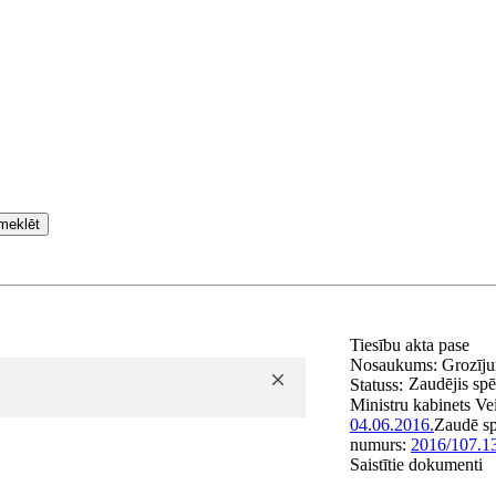
meklēt
Tiesību akta pase
Nosaukums:
Grozīju
Zaudējis sp
Statuss:
Ministru kabinets
Ve
04.06.2016.
Zaudē s
numurs:
2016/107.1
Saistītie dokumenti