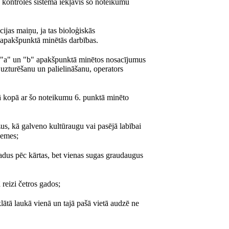
as kontroles sistēmā iekļāvis šo noteikumu
ijas maiņu, ja tas bioloģiskās
. apakšpunktā minētās darbības.
 "a" un "b" apakšpunktā minētos nosacījumus
 uzturēšanu un palielināšanu, operators
ijā kopā ar šo noteikumu 6. punktā minēto
žus, kā galveno kultūraugu vai pasējā labībai
zemes;
gadus pēc kārtas, bet vienas sugas graudaugus
reizi četros gados;
ātā laukā vienā un tajā pašā vietā audzē ne