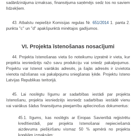
sadārdzinājuma izmaksas, finansējuma saņēmējs sedz tos no saviem
līdzekļiem.
43. Atbalstu nepiešķir Komisijas regulas Nr.
651/2014
1. panta 2.
punkta "c" un "d" apakšpunktā minētajos gadījumos.
VI. Projekta īstenošanas nosacījumi
44. Projekta īstenošanas vieta šo noteikumu izpratnē ir vieta, kur
projekta iesniedzējs ražo savu produkciju vai sniedz pakalpojumus.
Projektu var īstenot vairākās adresēs, ja šajās adresēs ir izvietota
vienota ražošanas vai pakalpojumu sniegšanas ķēde. Projektu īsteno
Latvijas Republikas teritorijā.
45. Lai noslēgtu līgumu ar sadarbības iestādi par projekta
īstenošanu, projekta iesniedzējs iesniedz sadarbības iestādē vienu
vai vairākus šādus finansējuma pieejamību apliecinošus dokumentus:
45.1. līgums, kas noslēgts ar Eiropas Savienībā reģistrētu
kredītiestādi, par projekta īstenošanai nepieciešamā
aizdevuma piešķiršanu vismaz 50 % apmērā no projekta
kopējām izmaksām;