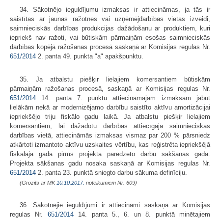
34. Sākotnējo ieguldījumu izmaksas ir attiecināmas, ja tās ir
saistītas ar jaunas ražotnes vai uzņēmējdarbības vietas izveidi,
saimnieciskās darbības produkcijas dažādošanu ar produktiem, kuri
iepriekš nav ražoti, vai būtiskām pārmaiņām esošas saimnieciskās
darbības kopējā ražošanas procesā saskaņā ar Komisijas regulas Nr.
651/2014
2. panta 49. punkta "a" apakšpunktu.
35. Ja atbalstu piešķir lielajiem komersantiem būtiskām
pārmaiņām ražošanas procesā, saskaņā ar Komisijas regulas Nr.
651/2014
14. panta 7. punktu attiecināmajām izmaksām jābūt
lielākām nekā ar modernizējamo darbību saistīto aktīvu amortizācijai
iepriekšējo triju fiskālo gadu laikā. Ja atbalstu piešķir lielajiem
komersantiem, lai dažādotu darbības attiecīgajā saimnieciskās
darbības vietā, attiecināmās izmaksas vismaz par 200 % pārsniedz
atkārtoti izmantoto aktīvu uzskaites vērtību, kas reģistrēta iepriekšējā
fiskālajā gadā pirms projektā paredzēto darbu sākšanas gada.
Projekta sākšanas gadu nosaka saskaņā ar Komisijas regulas Nr.
651/2014
2. panta 23. punktā sniegto darbu sākuma definīciju.
(Grozīts ar MK
10.10.2017.
noteikumiem Nr. 609)
36. Sākotnējie ieguldījumi ir attiecināmi saskaņā ar Komisijas
regulas Nr.
651/2014
14. panta 5., 6. un 8. punktā minētajiem