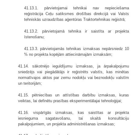
41.13.1. pārvietojamai tehnikai nav nepieciešama
reģistrācija Ceļu satiksmes drošības direkcijā vai Valsts
tehniskās uzraudzības aģentūras Traktortehnikas reģistrā;
41.13.2. pārvietojamā tehnika ir saistīta ar projekta
īstenošanu;
41.13.3. pārvietojamās tehnikas izmaksas nepārsniedz 10
% no projekta kopējām attiecināmajām izmaksām;
41.14. sākotnējo ieguldījumu izmaksas, ja ārpakalpojumu
sniedzējs vai piegādātājs ir reģistrēts valstīs, kas minētas
normatīvajos aktos par zemu nodokļu vai beznodokļu valstīm
un teritorijām;
41.15. pētniecības un attīstības darbību izmaksas, kuras
veiktas, lai definētu prasības eksperimentālajai tehnoloģijai;
41.16. vispārīgās izmaksas, kas saistītas ar projekta
iesnieguma sagatavošanu, tai skaitā konsultāciju
pakalpojumiem, un projekta administrēšanas izmaksas;