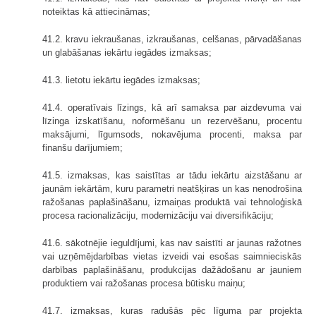
noteiktas kā attiecināmas;
41.2. kravu iekraušanas, izkraušanas, celšanas, pārvadāšanas
un glabāšanas iekārtu iegādes izmaksas;
41.3. lietotu iekārtu iegādes izmaksas;
41.4. operatīvais līzings, kā arī samaksa par aizdevuma vai
līzinga izskatīšanu, noformēšanu un rezervēšanu, procentu
maksājumi, līgumsods, nokavējuma procenti, maksa par
finanšu darījumiem;
41.5. izmaksas, kas saistītas ar tādu iekārtu aizstāšanu ar
jaunām iekārtām, kuru parametri neatšķiras un kas nenodrošina
ražošanas paplašināšanu, izmaiņas produktā vai tehnoloģiskā
procesa racionalizāciju, modernizāciju vai diversifikāciju;
41.6. sākotnējie ieguldījumi, kas nav saistīti ar jaunas ražotnes
vai uzņēmējdarbības vietas izveidi vai esošas saimnieciskās
darbības paplašināšanu, produkcijas dažādošanu ar jauniem
produktiem vai ražošanas procesa būtisku maiņu;
41.7. izmaksas, kuras radušās pēc līguma par projekta