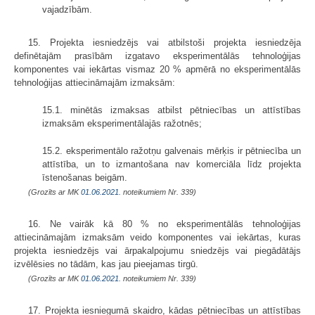
vajadzībām.
15. Projekta iesniedzējs vai atbilstoši projekta iesniedzēja
definētajām prasībām izgatavo eksperimentālās tehnoloģijas
komponentes vai iekārtas vismaz 20 % apmērā no eksperimentālās
tehnoloģijas attiecināmajām izmaksām:
15.1. minētās izmaksas atbilst pētniecības un attīstības
izmaksām eksperimentālajās ražotnēs;
15.2. eksperimentālo ražotņu galvenais mērķis ir pētniecība un
attīstība, un to izmantošana nav komerciāla līdz projekta
īstenošanas beigām.
(Grozīts ar MK
01.06.2021.
noteikumiem Nr. 339)
16. Ne vairāk kā 80 % no eksperimentālās tehnoloģijas
attiecināmajām izmaksām veido komponentes vai iekārtas, kuras
projekta iesniedzējs vai ārpakalpojumu sniedzējs vai piegādātājs
izvēlēsies no tādām, kas jau pieejamas tirgū.
(Grozīts ar MK
01.06.2021.
noteikumiem Nr. 339)
17. Projekta iesniegumā skaidro, kādas pētniecības un attīstības