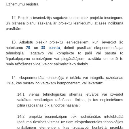
Uzņēmumu reģistrā.
12. Projekta iesniedzējs sagatavo un iesniedz projekta iesniegumu
un biznesa plānu saskaņā ar projektu iesniegumu atlases nolikuma
prasībām.
13. Atbalstu piešķir projektu iesniedzējiem, kuri, ievērojot šo
noteikumu
28.
un
30. punktu
, definē prasības eksperimentālajai
tehnoloģijai, izgatavo vai komplektē to paši vai pasūta to
ārpakalpojumu sniedzējiem vai piegādātājiem, uzstāda un testē to
reālā ražošanas vidē, veicot saimniecisko darbību.
14. Eksperimentāla tehnoloģija ir iekārta vai integrēta ražošanas
līnija, kas sastāv no vairākām komponentēm vai iekārtām:
14.1. vienas tehnoloģiskās shēmas ietvaros var izveidot
vairākas neatkarīgas ražošanas līnijas, ja tas nepieciešams
pilna ražošanas cikla nodrošināšanai;
14.2. projekta iesniedzējam tiek nodrošinātas intelektuālā
īpašuma tiesības vismaz uz tiem eksperimentālās tehnoloģijas
unikālajiem elementiem, kas izgatavoti konkrētā projekta