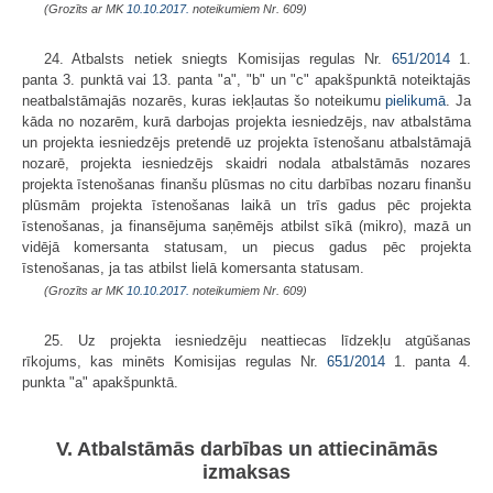
(Grozīts ar MK
10.10.2017.
noteikumiem Nr. 609)
24. Atbalsts netiek sniegts Komisijas regulas Nr.
651/2014
1.
panta 3. punktā vai 13. panta "a", "b" un "c" apakšpunktā noteiktajās
neatbalstāmajās nozarēs, kuras iekļautas šo noteikumu
pielikumā
. Ja
kāda no nozarēm, kurā darbojas projekta iesniedzējs, nav atbalstāma
un projekta iesniedzējs pretendē uz projekta īstenošanu atbalstāmajā
nozarē, projekta iesniedzējs skaidri nodala atbalstāmās nozares
projekta īstenošanas finanšu plūsmas no citu darbības nozaru finanšu
plūsmām projekta īstenošanas laikā un trīs gadus pēc projekta
īstenošanas, ja finansējuma saņēmējs atbilst sīkā (mikro), mazā un
vidējā komersanta statusam, un piecus gadus pēc projekta
īstenošanas, ja tas atbilst lielā komersanta statusam.
(Grozīts ar MK
10.10.2017.
noteikumiem Nr. 609)
25. Uz projekta iesniedzēju neattiecas līdzekļu atgūšanas
rīkojums, kas minēts Komisijas regulas Nr.
651/2014
1. panta 4.
punkta "a" apakšpunktā.
V. Atbalstāmās darbības un attiecināmās
izmaksas