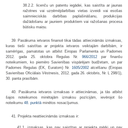
38.2.2. licenču un patentu iegādei, kas saistīta ar jaunas
ražotnes vai uzņēmējdarbības vietas izveidi vai esošas
saimnieciskās darbības paplašināšanu, produkcijas
dažādošanu ar jauniem produktiem vai ražošanas procesa
būtisku maiņu.
39. Pasākuma ietvaros finansē tikai tādas attiecināmās izmaksas,
kuras tieši saistītas ar projekta ietvaros veiktajām darbībām, ir
samērīgas, pamatotas un atbilst Eiropas Parlamenta un Padomes
2012. gada 25. oktobra Regulas Nr.
966/2012
par finanšu
noteikumiem, ko piemēro Savienības vispārējam budžetam, un par
Padomes Regulas (EK, Euratom) Nr.
1605/2002
atcelšanu (Eiropas
Savienības Oficiālais Vēstnesis, 2012. gada 26. oktobris, Nr. L 298/1),
30. panta prasībām.
40. Pasākuma ietvaros izmaksas ir attiecināmas, ja tās atbilst
šajos noteikumos minētajām izmaksu pozīcijām, ievērojot šo
noteikumu
48. punktā
minētos nosacījumus.
41. Projekta neattiecināmās izmaksas ir:
41.1. izmaksas, kas nav saistītas ar projekta mērķi un nav