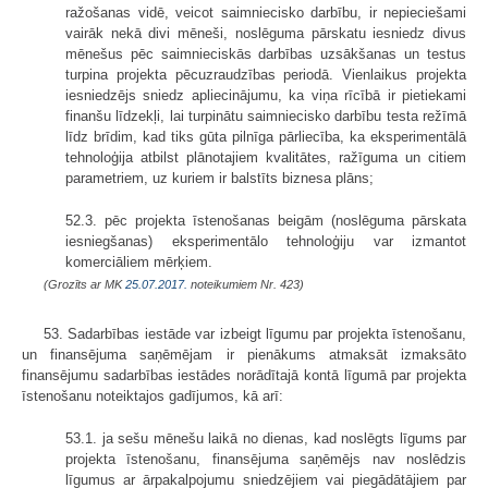
ražošanas vidē, veicot saimniecisko darbību, ir nepieciešami
vairāk nekā divi mēneši, noslēguma pārskatu iesniedz divus
mēnešus pēc saimnieciskās darbības uzsākšanas un testus
turpina projekta pēcuzraudzības periodā. Vienlaikus projekta
iesniedzējs sniedz apliecinājumu, ka viņa rīcībā ir pietiekami
finanšu līdzekļi, lai turpinātu saimniecisko darbību testa režīmā
līdz brīdim, kad tiks gūta pilnīga pārliecība, ka eksperimentālā
tehnoloģija atbilst plānotajiem kvalitātes, ražīguma un citiem
parametriem, uz kuriem ir balstīts biznesa plāns;
52.3. pēc projekta īstenošanas beigām (noslēguma pārskata
iesniegšanas) eksperimentālo tehnoloģiju var izmantot
komerciāliem mērķiem.
(Grozīts ar MK
25.07.2017.
noteikumiem Nr. 423)
53. Sadarbības iestāde var izbeigt līgumu par projekta īstenošanu,
un finansējuma saņēmējam ir pienākums atmaksāt izmaksāto
finansējumu sadarbības iestādes norādītajā kontā līgumā par projekta
īstenošanu noteiktajos gadījumos, kā arī:
53.1. ja sešu mēnešu laikā no dienas, kad noslēgts līgums par
projekta īstenošanu, finansējuma saņēmējs nav noslēdzis
līgumus ar ārpakalpojumu sniedzējiem vai piegādātājiem par