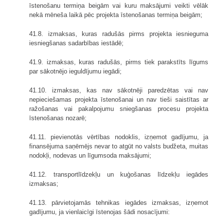
īstenošanu termiņa beigām vai kuru maksājumi veikti vēlāk
nekā mēneša laikā pēc projekta īstenošanas termiņa beigām;
41.8. izmaksas, kuras radušās pirms projekta iesnieguma
iesniegšanas sadarbības iestādē;
41.9. izmaksas, kuras radušās, pirms tiek parakstīts līgums
par sākotnējo ieguldījumu iegādi;
41.10. izmaksas, kas nav sākotnēji paredzētas vai nav
nepieciešamas projekta īstenošanai un nav tieši saistītas ar
ražošanas vai pakalpojumu sniegšanas procesu projekta
īstenošanas nozarē;
41.11. pievienotās vērtības nodoklis, izņemot gadījumu, ja
finansējuma saņēmējs nevar to atgūt no valsts budžeta, muitas
nodokļi, nodevas un līgumsoda maksājumi;
41.12. transportlīdzekļu un kuģošanas līdzekļu iegādes
izmaksas;
41.13. pārvietojamās tehnikas iegādes izmaksas, izņemot
gadījumu, ja vienlaicīgi īstenojas šādi nosacījumi: