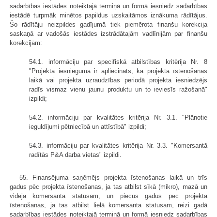
sadarbības iestādes noteiktajā termiņā un formā iesniedz sadarbības
iestādē turpmāk minētos papildus uzskaitāmos iznākuma rādītājus.
Šo rādītāju neizpildes gadījumā tiek piemērota finanšu korekcija
saskaņā ar vadošās iestādes izstrādātajām vadlīnijām par finanšu
korekcijām:
54.1. informāciju par specifiskā atbilstības kritērija Nr. 8
"Projekta iesniegumā ir apliecināts, ka projekta īstenošanas
laikā vai projekta uzraudzības periodā projekta iesniedzējs
radīs vismaz vienu jaunu produktu un to ieviesīs ražošanā"
izpildi;
54.2. informāciju par kvalitātes kritērija Nr. 3.1. "Plānotie
ieguldījumi pētniecībā un attīstībā" izpildi;
54.3. informāciju par kvalitātes kritērija Nr. 3.3. "Komersantā
radītās P&A darba vietas" izpildi.
55. Finansējuma saņēmējs projekta īstenošanas laikā un trīs
gadus pēc projekta īstenošanas, ja tas atbilst sīkā (mikro), mazā un
vidējā komersanta statusam, un piecus gadus pēc projekta
īstenošanas, ja tas atbilst lielā komersanta statusam, reizi gadā
sadarbības iestādes noteiktajā termiņā un formā iesniedz sadarbības