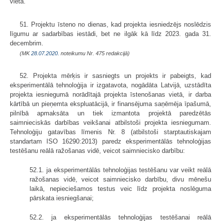
vietā.
51. Projektu īsteno no dienas, kad projekta iesniedzējs noslēdzis
līgumu ar sadarbības iestādi, bet ne ilgāk kā līdz 2023. gada 31.
decembrim.
(MK
28.07.2020.
noteikumu Nr. 475 redakcijā)
52. Projekta mērķis ir sasniegts un projekts ir pabeigts, kad
eksperimentālā tehnoloģija ir izgatavota, nogādāta Latvijā, uzstādīta
projekta iesniegumā norādītajā projekta īstenošanas vietā, ir darba
kārtībā un pieņemta ekspluatācijā, ir finansējuma saņēmēja īpašumā,
pilnībā apmaksāta un tiek izmantota projektā paredzētās
saimnieciskās darbības veikšanai atbilstoši projekta iesniegumam.
Tehnoloģiju gatavības līmenis Nr. 8 (atbilstoši starptautiskajam
standartam ISO 16290:2013) paredz eksperimentālās tehnoloģijas
testēšanu reālā ražošanas vidē, veicot saimniecisko darbību:
52.1. ja eksperimentālās tehnoloģijas testēšanu var veikt reālā
ražošanas vidē, veicot saimniecisko darbību, divu mēnešu
laikā, nepieciešamos testus veic līdz projekta noslēguma
pārskata iesniegšanai;
52.2. ja eksperimentālās tehnoloģijas testēšanai reālā