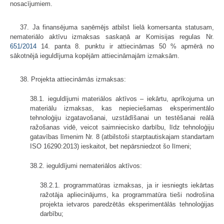
nosacījumiem.
37. Ja finansējuma saņēmējs atbilst lielā komersanta statusam,
nemateriālo aktīvu izmaksas saskaņā ar Komisijas regulas Nr.
651/2014
14. panta 8. punktu ir attiecināmas 50 % apmērā no
sākotnējā ieguldījuma kopējām attiecināmajām izmaksām.
38. Projekta attiecināmās izmaksas:
38.1. ieguldījumi materiālos aktīvos – iekārtu, aprīkojuma un
materiālu izmaksas, kas nepieciešamas eksperimentālo
tehnoloģiju izgatavošanai, uzstādīšanai un testēšanai reālā
ražošanas vidē, veicot saimniecisko darbību, līdz tehnoloģiju
gatavības līmenim Nr. 8 (atbilstoši starptautiskajam standartam
ISO 16290:2013) ieskaitot, bet nepārsniedzot šo līmeni;
38.2. ieguldījumi nemateriālos aktīvos:
38.2.1. programmatūras izmaksas, ja ir iesniegts iekārtas
ražotāja apliecinājums, ka programmatūra tieši nodrošina
projekta ietvaros paredzētās eksperimentālās tehnoloģijas
darbību;