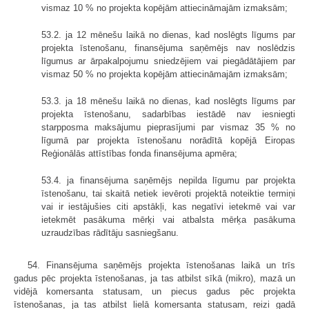
vismaz 10 % no projekta kopējām attiecināmajām izmaksām;
53.2. ja 12 mēnešu laikā no dienas, kad noslēgts līgums par
projekta īstenošanu, finansējuma saņēmējs nav noslēdzis
līgumus ar ārpakalpojumu sniedzējiem vai piegādātājiem par
vismaz 50 % no projekta kopējām attiecināmajām izmaksām;
53.3. ja 18 mēnešu laikā no dienas, kad noslēgts līgums par
projekta īstenošanu, sadarbības iestādē nav iesniegti
starpposma maksājumu pieprasījumi par vismaz 35 % no
līgumā par projekta īstenošanu norādītā kopējā Eiropas
Reģionālās attīstības fonda finansējuma apmēra;
53.4. ja finansējuma saņēmējs nepilda līgumu par projekta
īstenošanu, tai skaitā netiek ievēroti projektā noteiktie termiņi
vai ir iestājušies citi apstākļi, kas negatīvi ietekmē vai var
ietekmēt pasākuma mērķi vai atbalsta mērķa pasākuma
uzraudzības rādītāju sasniegšanu.
54. Finansējuma saņēmējs projekta īstenošanas laikā un trīs
gadus pēc projekta īstenošanas, ja tas atbilst sīkā (mikro), mazā un
vidējā komersanta statusam, un piecus gadus pēc projekta
īstenošanas, ja tas atbilst lielā komersanta statusam, reizi gadā