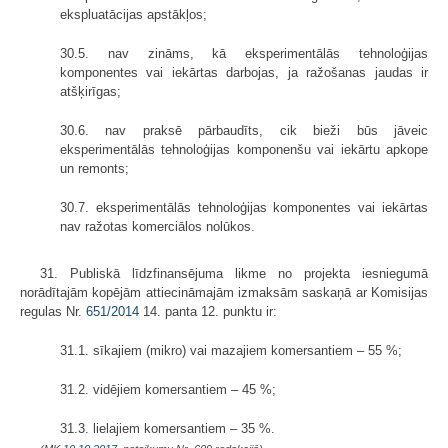
ekspluatācijas apstākļos;
30.5. nav zināms, kā eksperimentālās tehnoloģijas
komponentes vai iekārtas darbojas, ja ražošanas jaudas ir
atšķirīgas;
30.6. nav praksē pārbaudīts, cik bieži būs jāveic
eksperimentālās tehnoloģijas komponenšu vai iekārtu apkope
un remonts;
30.7. eksperimentālās tehnoloģijas komponentes vai iekārtas
nav ražotas komerciālos nolūkos.
31. Publiskā līdzfinansējuma likme no projekta iesniegumā
norādītajām kopējām attiecināmajām izmaksām saskaņā ar Komisijas
regulas Nr.
651/2014
14. panta 12. punktu ir:
31.1. sīkajiem (mikro) vai mazajiem komersantiem – 55 %;
31.2. vidējiem komersantiem – 45 %;
31.3. lielajiem komersantiem – 35 %.