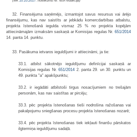
(MK
10.10.2017.
noteikumu Nr. 609 redakcijā)
32. Finansējuma saņēmējs, izmantojot savus resursus vai ārējo
finansējumu, kas nav saistīts ar jebkādu komercdarbības atbalstu,
projekta īstenošanā iegulda vismaz 25 % no projekta kopējām
attiecināmajām izmaksām saskaņā ar Komisijas regulas Nr.
651/2014
14. panta 14. punktu.
33. Pasākuma ietvaros ieguldījumi ir attiecināmi, ja tie:
33.1. atbilst sākotnējo ieguldījumu definīcijai saskaņā ar
Komisijas regulas Nr.
651/2014
2. panta 29. un 30. punktu un
49. punkta "a" apakšpunktu;
33.2. ir iegādāti atbilstoši tirgus nosacījumiem no trešajām
personām, kas nav saistītas ar pircēju;
33.3. pēc projekta īstenošanas tieši nodrošina ražošanas vai
pakalpojumu sniegšanas procesu projekta īstenošanas nozarē;
33.4. pēc projekta īstenošanas tiek iekļauti finanšu pārskatos
ilgtermiņa ieguldījumu sadaļā.