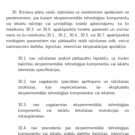
30. Biznesa plānu veido, balstoties uz teorētiskiem aprēķiniem un
pieņēmumiem, par kuriem eksperimentālās tehnoloģijas komponenšu
vai iekārtu ražotājs vai uzstādītājs sniedz apliecinājumu, ka šo
noteikumu 30.3. un 30.6. apakšpunktā minētie parametri un vismaz
viens no šo noteikumu 30.1., 30.2., 30.4., 30.5. vai 30.7. apakšpunktā
minētajiem parametriem nav pārbaudīts reālā ražošanas vidē, veicot
saimniecisko darbību, ilgstošas, intensīvas ekspluatācijas apstākļos:
30.1. nav ražošanas praksē pārbaudītu hipotēžu, uz kurām
balstītas eksperimentālās tehnoloģijas komponenšu vai iekārtu
tehniskās specifikācijas;
30.2. nav sagatavots speciālais aprīkojums un ražošanas
struktūras, kas nepieciešamas, lai ekspluatētu
eksperimentālās tehnoloģijas komponentes vai iekārtas;
30.3. nav sagatavotas eksperimentālās tehnoloģijas
komponenšu vai iekārtu lietošanas instrukcijas un
rokasgrāmatas;
30.4. nav precedentu par eksperimentālās tehnoloģijas
komponenšu vai iekārtu stabilu darbību ilgstošas, intensīvas