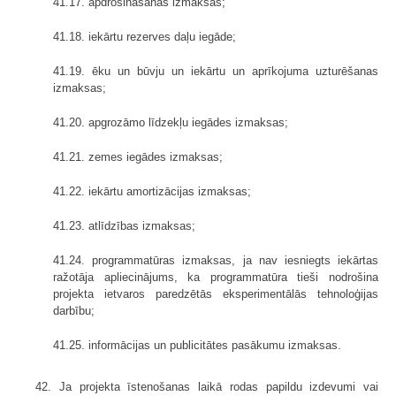
41.17. apdrošināšanas izmaksas;
41.18. iekārtu rezerves daļu iegāde;
41.19. ēku un būvju un iekārtu un aprīkojuma uzturēšanas
izmaksas;
41.20. apgrozāmo līdzekļu iegādes izmaksas;
41.21. zemes iegādes izmaksas;
41.22. iekārtu amortizācijas izmaksas;
41.23. atlīdzības izmaksas;
41.24. programmatūras izmaksas, ja nav iesniegts iekārtas
ražotāja apliecinājums, ka programmatūra tieši nodrošina
projekta ietvaros paredzētās eksperimentālās tehnoloģijas
darbību;
41.25. informācijas un publicitātes pasākumu izmaksas.
42. Ja projekta īstenošanas laikā rodas papildu izdevumi vai