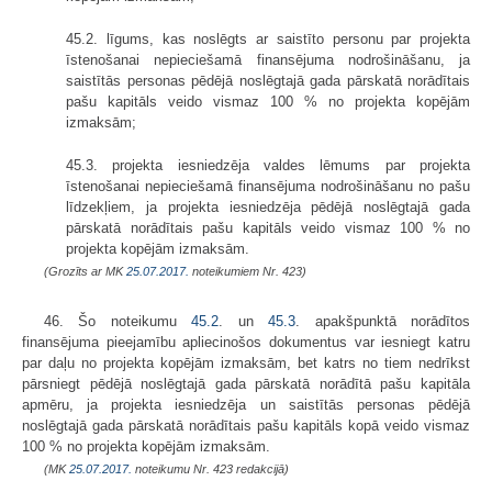
45.2. līgums, kas noslēgts ar saistīto personu par projekta
īstenošanai nepieciešamā finansējuma nodrošināšanu, ja
saistītās personas pēdējā noslēgtajā gada pārskatā norādītais
pašu kapitāls veido vismaz 100 % no projekta kopējām
izmaksām;
45.3. projekta iesniedzēja valdes lēmums par projekta
īstenošanai nepieciešamā finansējuma nodrošināšanu no pašu
līdzekļiem, ja projekta iesniedzēja pēdējā noslēgtajā gada
pārskatā norādītais pašu kapitāls veido vismaz 100 % no
projekta kopējām izmaksām.
(Grozīts ar MK
25.07.2017.
noteikumiem Nr. 423)
46. Šo noteikumu
45.2
. un
45.3
. apakšpunktā norādītos
finansējuma pieejamību apliecinošos dokumentus var iesniegt katru
par daļu no projekta kopējām izmaksām, bet katrs no tiem nedrīkst
pārsniegt pēdējā noslēgtajā gada pārskatā norādītā pašu kapitāla
apmēru, ja projekta iesniedzēja un saistītās personas pēdējā
noslēgtajā gada pārskatā norādītais pašu kapitāls kopā veido vismaz
100 % no projekta kopējām izmaksām.
(MK
25.07.2017.
noteikumu Nr. 423 redakcijā)