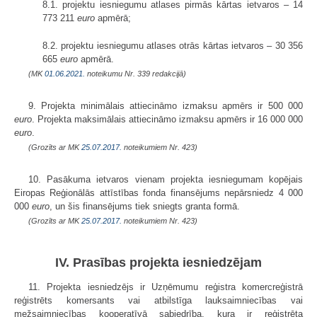
8.1. projektu iesniegumu atlases pirmās kārtas ietvaros – 14
773 211
euro
apmērā;
8.2. projektu iesniegumu atlases otrās kārtas ietvaros – 30 356
665
euro
apmērā.
(MK
01.06.2021.
noteikumu Nr. 339 redakcijā)
9. Projekta minimālais attiecināmo izmaksu apmērs ir 500 000
euro
. Projekta maksimālais attiecināmo izmaksu apmērs ir 16 000 000
euro
.
(Grozīts ar MK
25.07.2017.
noteikumiem Nr. 423)
10. Pasākuma ietvaros vienam projekta iesniegumam kopējais
Eiropas Reģionālās attīstības fonda finansējums nepārsniedz 4 000
000
euro
, un šis finansējums tiek sniegts granta formā.
(Grozīts ar MK
25.07.2017.
noteikumiem Nr. 423)
IV. Prasības projekta iesniedzējam
11. Projekta iesniedzējs ir Uzņēmumu reģistra komercreģistrā
reģistrēts komersants vai atbilstīga lauksaimniecības vai
mežsaimniecības kooperatīvā sabiedrība, kura ir reģistrēta