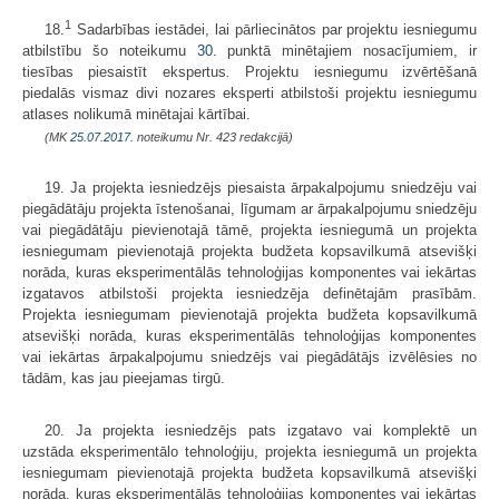
1
18.
Sadarbības iestādei, lai pārliecinātos par projektu iesniegumu
atbilstību šo noteikumu
30.
punktā minētajiem nosacījumiem, ir
tiesības piesaistīt ekspertus
.
Projektu iesniegumu izvērtēšanā
piedalās vismaz divi nozares eksperti atbilstoši projektu iesniegumu
atlases nolikumā minētajai kārtībai.
(MK
25.07.2017.
noteikumu Nr. 423 redakcijā)
19. Ja projekta iesniedzējs piesaista ārpakalpojumu sniedzēju vai
piegādātāju projekta īstenošanai, līgumam ar ārpakalpojumu sniedzēju
vai piegādātāju pievienotajā tāmē, projekta iesniegumā un projekta
iesniegumam pievienotajā projekta budžeta kopsavilkumā atsevišķi
norāda, kuras eksperimentālās tehnoloģijas komponentes vai iekārtas
izgatavos atbilstoši projekta iesniedzēja definētajām prasībām.
Projekta iesniegumam pievienotajā projekta budžeta kopsavilkumā
atsevišķi norāda, kuras eksperimentālās tehnoloģijas komponentes
vai iekārtas ārpakalpojumu sniedzējs vai piegādātājs izvēlēsies no
tādām, kas jau pieejamas tirgū.
20. Ja projekta iesniedzējs pats izgatavo vai komplektē un
uzstāda eksperimentālo tehnoloģiju, projekta iesniegumā un projekta
iesniegumam pievienotajā projekta budžeta kopsavilkumā atsevišķi
norāda, kuras eksperimentālās tehnoloģijas komponentes vai iekārtas