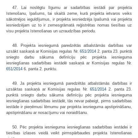
47. Lai noslēgtu līgumu ar sadarbības iestādi par projekta
īstenošanu, īpašums, tai skaitā zeme, kurā projekta ietvaros veiks
sākotnējos ieguldījumus, ir projekta iesniedzēja īpašumā vai projekta
iesniedzējam uz to ir zemesgrāmatā reģistrētas nomas tiesības uz
visu projekta īstenošanas un uzraudzības periodu.
48. Projekta iesniegumā paredzētās atbalstāmās darbības var
uzsākt saskaņā ar Komisijas regulas Nr.
651/2014
2. panta 23. punktā
sniegto darbu sākuma definīciju pēc projekta iesnieguma
iesniegšanas sadarbības iestādē saskaņā ar Komisijas regulas Nr.
651/2014
6. panta 2. punktu.
49. Ja projekta iesniegumā paredzētās atbalstāmās darbības ir
uzsāktas saskaņā ar Komisijas regulas Nr.
651/2014
2. panta 23.
punktā sniegto darbu sākuma definīciju pēc projekta iesnieguma
iesniegšanas sadarbības iestādē, tās nevar pabeigt, pirms sadarbības
iestāde ir pieņēmusi lēmumu par projekta iesnieguma apstiprināšanu,
apstiprināšanu ar nosacījumu vai noraidīšanu.
50. Pēc projekta iesnieguma iesniegšanas sadarbības iestādei ir
tiesības izlases veidā veikt pirmspārbaudes projekta īstenošanas