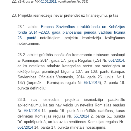
22.
(Svītrots ar MK
01.06.2021.
noteikumiem Nr. 339)
23. Projekta iesniedzējs nevar pretendēt uz finansējumu, ja tas:
23.1. atbilst
Eiropas Savienības struktūrfondu un Kohēzijas
fonda 2014.–2020. gada plānošanas perioda vadības likuma
23. pantā
noteiktajiem projektu iesniedzēju izslēgšanas
noteikumiem;
23.2. atbilst grūtībās nonākuša komersanta statusam saskaņā
ar Komisijas 2014. gada 17. jūnija Regulas (ES) Nr.
651/2014
,
ar ko noteiktas atbalsta kategorijas atzīst par saderīgām ar
iekšējo tirgu, piemērojot Līguma 107. un 108. pantu (Eiropas
Savienības Oficiālais Vēstnesis, 2014. gada 26. jūnijs, Nr. L
187) (turpmāk – Komisijas regula Nr.
651/2014
), 2. panta 18.
punkta definīciju;
23.3. nav iesniedzis projekta iesniedzēja parakstītu
apliecinājumu, ka tas nav veicis un neveiks Komisijas regulas
Nr.
651/2014
14. panta 16. punktā norādītās darbības, kuras
definētas Komisijas regulas Nr.
651/2014
2. panta 61. punkta
"a" apakšpunktā, un ka uz to neattiecas Komisijas regulas Nr.
651/2014
14. panta 17. punktā minētais nosacījums.