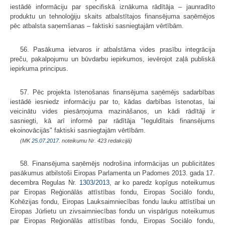
iestādē informāciju par specifiskā iznākuma rādītāja – jaunradīto
produktu un tehnoloģiju skaits atbalstītajos finansējuma saņēmējos
pēc atbalsta saņemšanas – faktiski sasniegtajām vērtībām.
56. Pasākuma ietvaros ir atbalstāma vides prasību integrācija
preču, pakalpojumu un būvdarbu iepirkumos, ievērojot zaļā publiskā
iepirkuma principus.
57. Pēc projekta īstenošanas finansējuma saņēmējs sadarbības
iestādē iesniedz informāciju par to, kādas darbības īstenotas, lai
veicinātu vides piesārņojuma mazināšanos, un kādi rādītāji ir
sasniegti, kā arī informē par rādītāja "Ieguldītais finansējums
ekoinovācijās" faktiski sasniegtajām vērtībām.
(MK
25.07.2017.
noteikumu Nr. 423 redakcijā)
58. Finansējuma saņēmējs nodrošina informācijas un publicitātes
pasākumus atbilstoši Eiropas Parlamenta un Padomes 2013. gada 17.
decembra Regulas Nr.
1303/2013
, ar ko paredz kopīgus noteikumus
par Eiropas Reģionālās attīstības fondu, Eiropas Sociālo fondu,
Kohēzijas fondu, Eiropas Lauksaimniecības fondu lauku attīstībai un
Eiropas Jūrlietu un zivsaimniecības fondu un vispārīgus noteikumus
par Eiropas Reģionālās attīstības fondu, Eiropas Sociālo fondu,