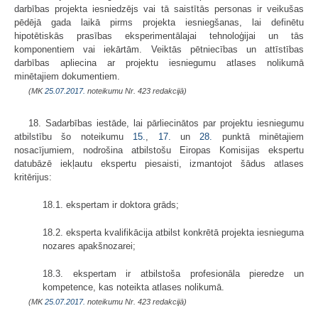
darbības projekta iesniedzējs vai tā saistītās personas ir veikušas
pēdējā gada laikā pirms projekta iesniegšanas, lai definētu
hipotētiskās prasības eksperimentālajai tehnoloģijai un tās
komponentiem vai iekārtām. Veiktās pētniecības un attīstības
darbības apliecina ar projektu iesniegumu atlases nolikumā
minētajiem dokumentiem.
(MK
25.07.2017.
noteikumu Nr. 423 redakcijā)
18. Sadarbības iestāde, lai pārliecinātos par projektu iesniegumu
atbilstību šo noteikumu
15.
,
17.
un
28.
punktā minētajiem
nosacījumiem, nodrošina atbilstošu Eiropas Komisijas ekspertu
datubāzē iekļautu ekspertu piesaisti, izmantojot šādus atlases
kritērijus:
18.1. ekspertam ir doktora grāds;
18.2. eksperta kvalifikācija atbilst konkrētā projekta iesnieguma
nozares apakšnozarei;
18.3. ekspertam ir atbilstoša profesionāla pieredze un
kompetence, kas noteikta atlases nolikumā.
(MK
25.07.2017.
noteikumu Nr. 423 redakcijā)