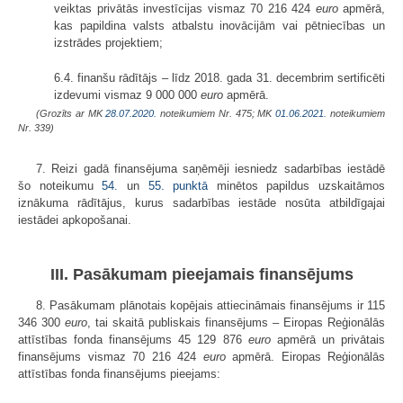
veiktas privātās investīcijas vismaz 70 216 424
euro
apmērā,
kas papildina valsts atbalstu inovācijām vai pētniecības un
izstrādes projektiem;
6.4. finanšu rādītājs – līdz 2018. gada 31. decembrim sertificēti
izdevumi vismaz 9 000 000
euro
apmērā.
(Grozīts ar MK
28.07.2020.
noteikumiem Nr. 475; MK
01.06.2021.
noteikumiem
Nr. 339)
7. Reizi gadā finansējuma saņēmēji iesniedz sadarbības iestādē
šo noteikumu
54.
un
55. punktā
minētos papildus uzskaitāmos
iznākuma rādītājus, kurus sadarbības iestāde nosūta atbildīgajai
iestādei apkopošanai.
III. Pasākumam pieejamais finansējums
8. Pasākumam plānotais kopējais attiecināmais finansējums ir 115
346 300
euro
, tai skaitā publiskais finansējums – Eiropas Reģionālās
attīstības fonda finansējums 45 129 876
euro
apmērā un privātais
finansējums vismaz 70 216 424
euro
apmērā. Eiropas Reģionālās
attīstības fonda finansējums pieejams: