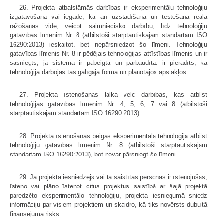
26. Projekta atbalstāmās darbības ir eksperimentālu tehnoloģiju
izgatavošana vai iegāde, kā arī uzstādīšana un testēšana reālā
ražošanas vidē, veicot saimniecisko darbību, līdz tehnoloģiju
gatavības līmenim Nr. 8 (atbilstoši starptautiskajam standartam ISO
16290:2013) ieskaitot, bet nepārsniedzot šo līmeni. Tehnoloģiju
gatavības līmenis Nr. 8 ir pēdējais tehnoloģijas attīstības līmenis un ir
sasniegts, ja sistēma ir pabeigta un pārbaudīta: ir pierādīts, ka
tehnoloģija darbojas tās galīgajā formā un plānotajos apstākļos.
27. Projekta īstenošanas laikā veic darbības, kas atbilst
tehnoloģijas gatavības līmenim Nr. 4, 5, 6, 7 vai 8 (atbilstoši
starptautiskajam standartam ISO 16290:2013).
28. Projekta īstenošanas beigās eksperimentālā tehnoloģija atbilst
tehnoloģiju gatavības līmenim Nr. 8 (atbilstoši starptautiskajam
standartam ISO 16290:2013), bet nevar pārsniegt šo līmeni.
29. Ja projekta iesniedzējs vai tā saistītās personas ir īstenojušas,
īsteno vai plāno īstenot citus projektus saistībā ar šajā projektā
paredzēto eksperimentālo tehnoloģiju, projekta iesniegumā sniedz
informāciju par visiem projektiem un skaidro, kā tiks novērsts dubultā
finansējuma risks.