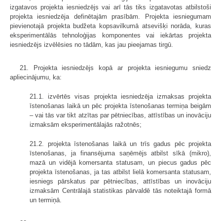
izgatavos projekta iesniedzējs vai arī tās tiks izgatavotas atbilstoši
projekta iesniedzēja definētajām prasībām. Projekta iesniegumam
pievienotajā projekta budžeta kopsavilkumā atsevišķi norāda, kuras
eksperimentālās tehnoloģijas komponentes vai iekārtas projekta
iesniedzējs izvēlēsies no tādām, kas jau pieejamas tirgū.
21. Projekta iesniedzējs kopā ar projekta iesniegumu sniedz
apliecinājumu, ka:
21.1. izvērtēs visas projekta iesniedzēja izmaksas projekta
īstenošanas laikā un pēc projekta īstenošanas termiņa beigām
– vai tās var tikt atzītas par pētniecības, attīstības un inovāciju
izmaksām eksperimentālajās ražotnēs;
21.2. projekta īstenošanas laikā un trīs gadus pēc projekta
īstenošanas, ja finansējuma saņēmējs atbilst sīkā (mikro),
mazā un vidējā komersanta statusam, un piecus gadus pēc
projekta īstenošanas, ja tas atbilst lielā komersanta statusam,
iesniegs pārskatus par pētniecības, attīstības un inovāciju
izmaksām Centrālajā statistikas pārvaldē tās noteiktajā formā
un termiņā.