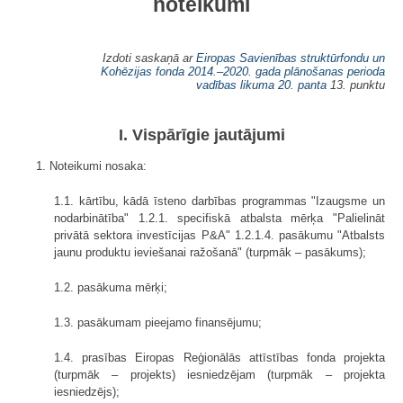
noteikumi
Izdoti saskaņā ar
Eiropas Savienības struktūrfondu un
Kohēzijas fonda 2014.–2020. gada plānošanas perioda
vadības likuma
20. panta
13. punktu
I. Vispārīgie jautājumi
1. Noteikumi nosaka:
1.1. kārtību, kādā īsteno darbības programmas "Izaugsme un
nodarbinātība" 1.2.1. specifiskā atbalsta mērķa "Palielināt
privātā sektora investīcijas P&A" 1.2.1.4. pasākumu "Atbalsts
jaunu produktu ieviešanai ražošanā" (turpmāk – pasākums);
1.2. pasākuma mērķi;
1.3. pasākumam pieejamo finansējumu;
1.4. prasības Eiropas Reģionālās attīstības fonda projekta
(turpmāk – projekts) iesniedzējam (turpmāk – projekta
iesniedzējs);