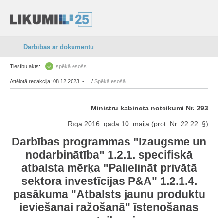
Darbības ar dokumentu
Tiesību akts:
spēkā esošs
Attēlotā redakcija: 08.12.2023. - ... /
Spēkā esošā
Ministru kabineta noteikumi Nr. 293
Rīgā 2016. gada 10. maijā (prot. Nr. 22 22. §)
Darbības programmas "Izaugsme un
nodarbinātība" 1.2.1. specifiskā
atbalsta mērķa "Palielināt privātā
sektora investīcijas P&A" 1.2.1.4.
pasākuma "Atbalsts jaunu produktu
ieviešanai ražošanā" īstenošanas