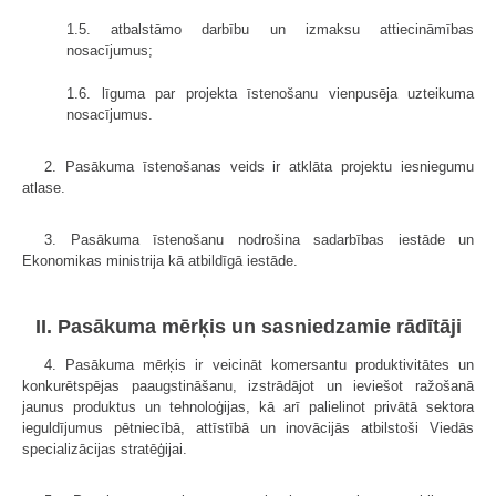
1.5. atbalstāmo darbību un izmaksu attiecināmības
nosacījumus;
1.6. līguma par projekta īstenošanu vienpusēja uzteikuma
nosacījumus.
2. Pasākuma īstenošanas veids ir atklāta projektu iesniegumu
atlase.
3. Pasākuma īstenošanu nodrošina sadarbības iestāde un
Ekonomikas ministrija kā atbildīgā iestāde.
II. Pasākuma mērķis un sasniedzamie rādītāji
4. Pasākuma mērķis ir veicināt komersantu produktivitātes un
konkurētspējas paaugstināšanu, izstrādājot un ieviešot ražošanā
jaunus produktus un tehnoloģijas, kā arī palielinot privātā sektora
ieguldījumus pētniecībā, attīstībā un inovācijās atbilstoši Viedās
specializācijas stratēģijai.