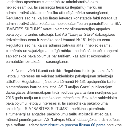
lietderības apsvērumus attiecībā uz administratīvā akta
nepieciešamību, lai sasniegtu tiesisku (leģitīmu) mērķi, un
administratīvā akta piemērotību attiecīgā mērķa sasniegšanai,
Regulators secina, ka šīs lietas ietvaros konstatētie fakti norāda uz
administratīvā akta izdošanas nepieciešamību un pamatotību, lai SIA
"BABĪTES SILTUMS" varētu piemērot siltumenerģijas apgādes
pakalpojumu tarifus situācijā, kad AS "Latvijas Gāze" dabasgāzes
tirdzniecības cena ir zemāka par Lēmumā Nr.181 iekļauto cenu.
Regulators secina, ka šis administratīvais akts ir nepieciešams,
piemērots un vajadzīgs attiecīgā mērķa - nodrošināt iespēju saņemt
sabiedriskos pakalpojumus par tarifiem, kas atbilst ekonomiski
pamatotām izmaksām - sasniegšanai.
3. Ņemot vērā Likumā noteikto Regulatora funkciju - aizstāvēt
lietotāju intereses un veicināt sabiedrisko pakalpojumu sniedzēju
attīstību, Regulatoram jānosaka Lēmumā Nr.181 apstiprināto tarifu
piemērošanas kārtība atbilstoši AS "Latvijas Gāze" publicētajam
dabasgāzes diferencētajam tirdzniecības gala tarifam norēķinos par
2016.gada maiju un turpmākajiem mēnešiem. Savukārt sabiedrisko
pakalpojumu lietotāju interesēs ir, lai sabiedriskā pakalpojuma
sniedzējs - SIA "BABĪTES SILTUMS" - norēķinos piemērotu
siltumenerģijas apgādes pakalpojumu tarifu atbilstoši attiecīgajā
mēnesī piemērojamam AS "Latvijas Gāze" dabasgāzes tirdzniecības
gala tarifam. Izdarot
Administratīvā procesa likuma
66.pantā
noteiktos