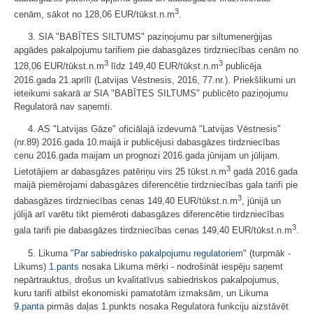
3
cenām, sākot no 128,06 EUR/tūkst.n.m
.
3. SIA "BABĪTES SILTUMS" paziņojumu par siltumenerģijas
apgādes pakalpojumu tarifiem pie dabasgāzes tirdzniecības cenām no
3
3
128,06 EUR/tūkst.n.m
līdz 149,40 EUR/tūkst.n.m
publicēja
2016.gada 21.aprīlī (Latvijas Vēstnesis, 2016, 77.nr.). Priekšlikumi un
ieteikumi sakarā ar SIA "BABĪTES SILTUMS" publicēto paziņojumu
Regulatorā nav saņemti.
4. AS "Latvijas Gāze" oficiālajā izdevumā "Latvijas Vēstnesis"
(nr.89) 2016.gada 10.maijā ir publicējusi dabasgāzes tirdzniecības
cenu 2016.gada maijam un prognozi 2016.gada jūnijam un jūlijam.
3
Lietotājiem ar dabasgāzes patēriņu virs 25 tūkst.n.m
gadā 2016.gada
maijā piemērojami dabasgāzes diferencētie tirdzniecības gala tarifi pie
3
dabasgāzes tirdzniecības cenas 149,40 EUR/tūkst.n.m
, jūnijā un
jūlijā arī varētu tikt piemēroti dabasgāzes diferencētie tirdzniecības
3
gala tarifi pie dabasgāzes tirdzniecības cenas 149,40 EUR/tūkst.n.m
.
5. Likuma "
Par sabiedrisko pakalpojumu regulatoriem
" (turpmāk -
Likums)
1.pants
nosaka Likuma mērķi - nodrošināt iespēju saņemt
nepārtrauktus, drošus un kvalitatīvus sabiedriskos pakalpojumus,
kuru tarifi atbilst ekonomiski pamatotām izmaksām, un Likuma
9.panta
pirmās daļas 1.punkts nosaka Regulatora funkciju aizstāvēt