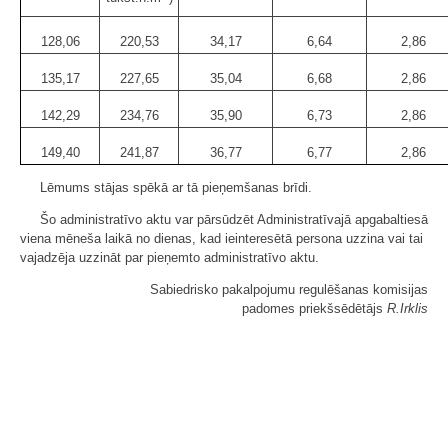
128,06
220,53
34,17
6,64
2,86
135,17
227,65
35,04
6,68
2,86
142,29
234,76
35,90
6,73
2,86
149,40
241,87
36,77
6,77
2,86
Lēmums stājas spēkā ar tā pieņemšanas brīdi.
Šo administratīvo aktu var pārsūdzēt Administratīvajā apgabaltiesā
viena mēneša laikā no dienas, kad ieinteresētā persona uzzina vai tai
vajadzēja uzzināt par pieņemto administratīvo aktu.
Sabiedrisko pakalpojumu regulēšanas komisijas
padomes priekšsēdētājs
R.Irklis