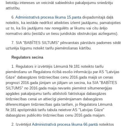
lietotāju intereses un veicināt sabiedrisko pakalpojumu sniedzēju
attīstību.
6.
Administratīvā procesa likuma
15.panta
divpadsmitajā daļā
noteikts, ka iestāde nedrīkst atteikties izlemt jautājumu, pamatojoties
uz to, ka šis jautājums nav noregulēts ar likumu vai citu ārējo
normatīvo aktu (iestāžu un tiesu juridiskās obstrukcijas aizliegums).
7. SIA "BABĪTES SILTUMS" pilnvarotais pārstāvis padomes sēdē
uzturēja lūgumu noteikt tarifu piemērošanas kārtību.
Regulators secina
1. Regulators ir izvērtējis Lēmumā Nr.181 noteikto tarifu
piemērošanu un Regulatora rīcībā esošo informāciju par AS "Latvijas
Gāze" dabasgāzes tirdzniecības cenu 2016.gada maijā un cenas
prognozi 2016.gada jūnijam un jūlijam un secina, ka SIA "BABĪTES
SILTUMS" no 2016.gada maija nevarēs piemērot siltumenerģijas
apgādes pakalpojumu tarifu atbilstoši faktiskajai dabasgāzes
tirdzniecības cenai un attiecīgi piemērojamam dabasgāzes
diferencētajam tirdzniecības gala tarifam, jo Regulatora Lēmumā
Nr.181 apstiprinātā tarifu tabula neietver AS "Latvijas Gāze"
dabasgāzes publicēto tirdzniecības cenu 2016.gada maijam.
2. Izvērtējot
Administratīvā procesa likuma
66.pantā
noteiktos