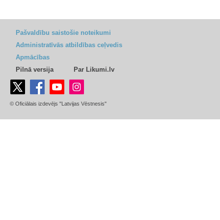
Pašvaldību saistošie noteikumi
Administratīvās atbildības ceļvedis
Apmācības
Pilnā versija
Par Likumi.lv
© Oficiālais izdevējs "Latvijas Vēstnesis"