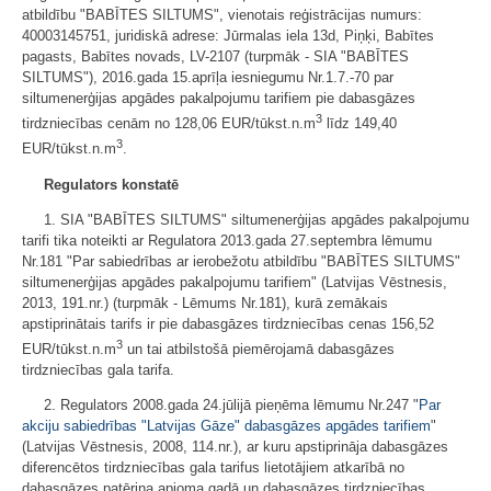
atbildību "BABĪTES SILTUMS", vienotais reģistrācijas numurs:
40003145751, juridiskā adrese: Jūrmalas iela 13d, Piņķi, Babītes
pagasts, Babītes novads, LV-2107 (turpmāk - SIA "BABĪTES
SILTUMS"), 2016.gada 15.aprīļa iesniegumu Nr.1.7.-70 par
siltumenerģijas apgādes pakalpojumu tarifiem pie dabasgāzes
3
tirdzniecības cenām no 128,06 EUR/tūkst.n.m
līdz 149,40
3
EUR/tūkst.n.m
.
Regulators konstatē
1. SIA "BABĪTES SILTUMS" siltumenerģijas apgādes pakalpojumu
tarifi tika noteikti ar Regulatora 2013.gada 27.septembra lēmumu
Nr.181 "Par sabiedrības ar ierobežotu atbildību "BABĪTES SILTUMS"
siltumenerģijas apgādes pakalpojumu tarifiem" (Latvijas Vēstnesis,
2013, 191.nr.) (turpmāk - Lēmums Nr.181), kurā zemākais
apstiprinātais tarifs ir pie dabasgāzes tirdzniecības cenas 156,52
3
EUR/tūkst.n.m
un tai atbilstošā piemērojamā dabasgāzes
tirdzniecības gala tarifa.
2. Regulators 2008.gada 24.jūlijā pieņēma lēmumu Nr.247 "
Par
akciju sabiedrības "Latvijas Gāze" dabasgāzes apgādes tarifiem
"
(Latvijas Vēstnesis, 2008, 114.nr.), ar kuru apstiprināja dabasgāzes
diferencētos tirdzniecības gala tarifus lietotājiem atkarībā no
dabasgāzes patēriņa apjoma gadā un dabasgāzes tirdzniecības