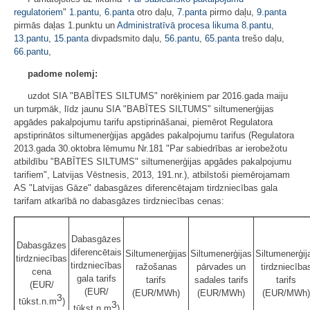
regulatoriem
"
1.pantu
,
6.panta
otro daļu,
7.panta
pirmo daļu,
9.panta
pirmās daļas 1.punktu un
Administratīvā procesa likuma
8.pantu
,
13.pantu
,
15.panta
divpadsmito daļu,
56.pantu
,
65.panta
trešo daļu,
66.pantu
,
padome nolemj:
uzdot SIA "BABĪTES SILTUMS" norēķiniem par 2016.gada maiju
un turpmāk, līdz jaunu SIA "BABĪTES SILTUMS" siltumenerģijas
apgādes pakalpojumu tarifu apstiprināšanai, piemērot Regulatora
apstiprinātos siltumenerģijas apgādes pakalpojumu tarifus (Regulatora
2013.gada 30.oktobra lēmumu Nr.181 "Par sabiedrības ar ierobežotu
atbildību "BABĪTES SILTUMS" siltumenerģijas apgādes pakalpojumu
tarifiem", Latvijas Vēstnesis, 2013, 191.nr.), atbilstoši piemērojamam
AS "Latvijas Gāze" dabasgāzes diferencētajam tirdzniecības gala
tarifam atkarībā no dabasgāzes tirdzniecības cenas:
Dabasgāzes
Dabasgāzes
diferencētais
Siltumenerģijas
Siltumenerģijas
Siltumenerģij
tirdzniecības
tirdzniecības
ražošanas
pārvades un
tirdzniecība
cena
gala tarifs
tarifs
sadales tarifs
tarifs
(EUR/
(EUR/
(EUR/MWh)
(EUR/MWh)
(EUR/MWh)
3
tūkst.n.m
)
3
tūkst.n.m
)