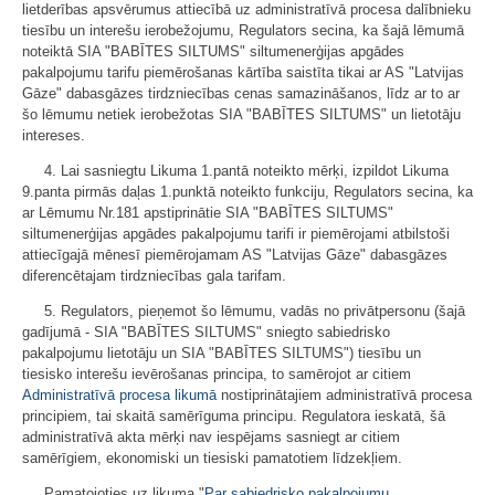
lietderības apsvērumus attiecībā uz administratīvā procesa dalībnieku
tiesību un interešu ierobežojumu, Regulators secina, ka šajā lēmumā
noteiktā SIA "BABĪTES SILTUMS" siltumenerģijas apgādes
pakalpojumu tarifu piemērošanas kārtība saistīta tikai ar AS "Latvijas
Gāze" dabasgāzes tirdzniecības cenas samazināšanos, līdz ar to ar
šo lēmumu netiek ierobežotas SIA "BABĪTES SILTUMS" un lietotāju
intereses.
4. Lai sasniegtu Likuma 1.pantā noteikto mērķi, izpildot Likuma
9.panta pirmās daļas 1.punktā noteikto funkciju, Regulators secina, ka
ar Lēmumu Nr.181 apstiprinātie SIA "BABĪTES SILTUMS"
siltumenerģijas apgādes pakalpojumu tarifi ir piemērojami atbilstoši
attiecīgajā mēnesī piemērojamam AS "Latvijas Gāze" dabasgāzes
diferencētajam tirdzniecības gala tarifam.
5. Regulators, pieņemot šo lēmumu, vadās no privātpersonu (šajā
gadījumā - SIA "BABĪTES SILTUMS" sniegto sabiedrisko
pakalpojumu lietotāju un SIA "BABĪTES SILTUMS") tiesību un
tiesisko interešu ievērošanas principa, to samērojot ar citiem
Administratīvā procesa likumā
nostiprinātajiem administratīvā procesa
principiem, tai skaitā samērīguma principu. Regulatora ieskatā, šā
administratīvā akta mērķi nav iespējams sasniegt ar citiem
samērīgiem, ekonomiski un tiesiski pamatotiem līdzekļiem.
Pamatojoties uz likuma "
Par sabiedrisko pakalpojumu