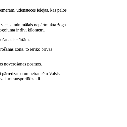
iemēram, ūdensteces ielejās, kas palos
 vietas, minimālais nepārtraukta žoga
ogojuma ir divi kilometri.
rošanas iekārtām.
rošanas zonā, to ierīko brīvās
las novērošanas posmos.
abi pārredzama un netraucētu Valsts
ai ar transportlīdzekli.