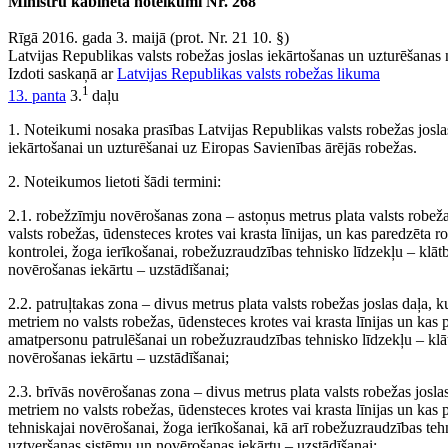
Ministru kabineta noteikumi Nr. 268
Rīgā 2016. gada 3. maijā (prot. Nr. 21 10. §)
Latvijas Republikas valsts robežas joslas iekārtošanas un uzturēšanas
Izdoti saskaņā ar
Latvijas Republikas valsts robežas likuma
1
13. panta
3.
daļu
1. Noteikumi nosaka prasības Latvijas Republikas valsts robežas joslas
iekārtošanai un uzturēšanai uz Eiropas Savienības ārējās robežas.
2. Noteikumos lietoti šādi termini:
2.1. robežzīmju novērošanas zona – astoņus metrus plata valsts robežas
valsts robežas, ūdensteces krotes vai krasta līnijas, un kas paredzēta 
kontrolei, žoga ierīkošanai, robežuzraudzības tehnisko līdzekļu – klā
novērošanas iekārtu – uzstādīšanai;
2.2. patruļtakas zona – divus metrus plata valsts robežas joslas daļa, 
metriem no valsts robežas, ūdensteces krotes vai krasta līnijas un kas
amatpersonu patrulēšanai un robežuzraudzības tehnisko līdzekļu – klā
novērošanas iekārtu – uzstādīšanai;
2.3. brīvās novērošanas zona – divus metrus plata valsts robežas josla
metriem no valsts robežas, ūdensteces krotes vai krasta līnijas un kas 
tehniskajai novērošanai, žoga ierīkošanai, kā arī robežuzraudzības teh
uztveršanas sistēmu un novērošanas iekārtu – uzstādīšanai;