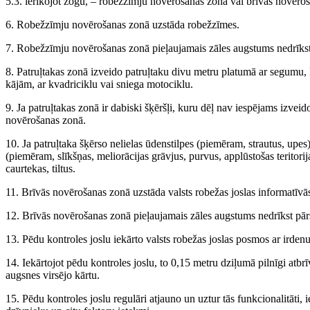
5.3. ierīkojot žogu, – robežzīmju novērošanas zonā vai brīvās novēro
6. Robežzīmju novērošanas zonā uzstāda robežzīmes.
7. Robežzīmju novērošanas zonā pieļaujamais zāles augstums nedrīkst
8. Patruļtakas zonā izveido patruļtaku divu metru platumā ar segumu,
kājām, ar kvadriciklu vai sniega motociklu.
9. Ja patruļtakas zonā ir dabiski šķēršļi, kuru dēļ nav iespējams izveido
novērošanas zonā.
10. Ja patruļtaka šķērso nelielas ūdenstilpes (piemēram, strautus, upes)
(piemēram, slīkšņas, meliorācijas grāvjus, purvus, applūstošas teritorija
caurtekas, tiltus.
11. Brīvās novērošanas zonā uzstāda valsts robežas joslas informatīvā
12. Brīvās novērošanas zonā pieļaujamais zāles augstums nedrīkst pār
13. Pēdu kontroles joslu iekārto valsts robežas joslas posmos ar irden
14. Iekārtojot pēdu kontroles joslu, to 0,15 metru dziļumā pilnīgi atbr
augsnes virsējo kārtu.
15. Pēdu kontroles joslu regulāri atjauno un uztur tās funkcionalitāti,