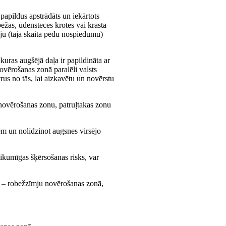
 papildus apstrādāts un iekārtots
ežas, ūdensteces krotes vai krasta
mju (tajā skaitā pēdu nospiedumu)
uras augšējā daļa ir papildināta ar
ovērošanas zonā paralēli valsts
trus no tās, lai aizkavētu un novērstu
novērošanas zonu, patruļtakas zonu
nēm un nolīdzinot augsnes virsējo
likumīgas šķērsošanas risks, var
s, – robežzīmju novērošanas zonā,