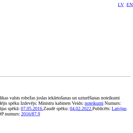
LV
EN
ikas valsts robežas joslas iekārtošanas un uzturēšanas noteikumi
ējis spēku
Izdevējs:
Ministru kabinets
Veids:
noteikumi
Numurs:
ājas spēkā:
07.05.2016.
Zaudē spēku:
04.02.2022.
Publicēts:
Latvijas
P numurs:
2016/87.9