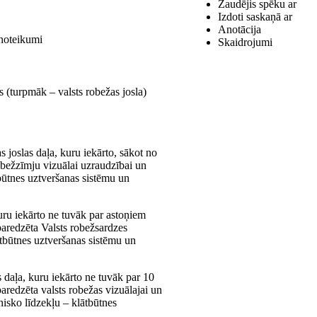
Zaudējis spēku ar
Izdoti saskaņā ar
Anotācija
 noteikumi
Skaidrojumi
 (turpmāk – valsts robežas josla)
 joslas daļa, kuru iekārto, sākot no
robežzīmju vizuālai uzraudzībai un
tbūtnes uztveršanas sistēmu un
kuru iekārto ne tuvāk par astoņiem
 paredzēta Valsts robežsardzes
tbūtnes uztveršanas sistēmu un
s daļa, kuru iekārto ne tuvāk par 10
paredzēta valsts robežas vizuālajai un
nisko līdzekļu – klātbūtnes