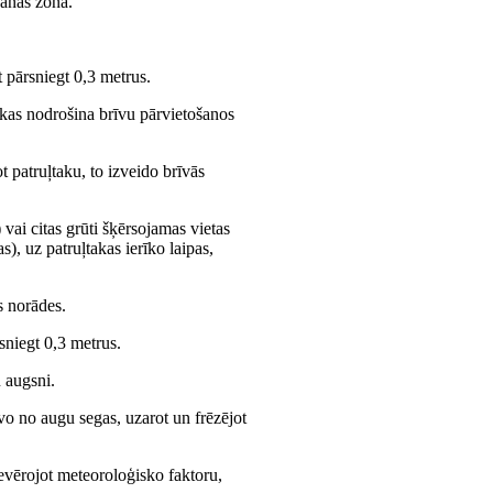
šanas zonā.
 pārsniegt 0,3 metrus.
 kas nodrošina brīvu pārvietošanos
t patruļtaku, to izveido brīvās
 vai citas grūti šķērsojamas vietas
s), uz patruļtakas ierīko laipas,
s norādes.
sniegt 0,3 metrus.
u augsni.
īvo no augu segas, uzarot un frēzējot
 ievērojot meteoroloģisko faktoru,