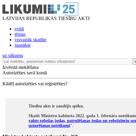
LATVIJAS REPUBLIKAS TIESĪBU AKTI
veidi
tēmas
visvairāk skatītie
jaunākie
uz sākumu
Izvērstā meklēšana
Autorizēties savā kontā
Kādēļ autorizēties vai reģistrēties?
Tiesību akts ir zaudējis spēku.
Skatīt Ministru kabineta 2022. gada 1. februāra noteikum
valsts robežas joslas, patrulēšanas joslas un robežzīmju uz
uzturēšanas noteikumi
".