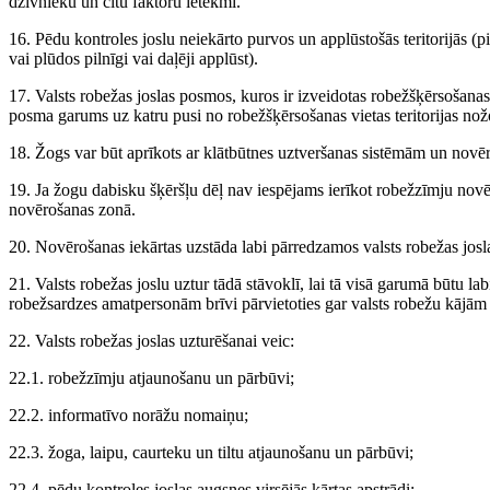
dzīvnieku un citu faktoru ietekmi.
16. Pēdu kontroles joslu neiekārto purvos un applūstošās teritorijās (p
vai plūdos pilnīgi vai daļēji applūst).
17. Valsts robežas joslas posmos, kuros ir izveidotas robežšķērsošanas
posma garums uz katru pusi no robežšķērsošanas vietas teritorijas nož
18. Žogs var būt aprīkots ar klātbūtnes uztveršanas sistēmām un novē
19. Ja žogu dabisku šķēršļu dēļ nav iespējams ierīkot robežzīmju novē
novērošanas zonā.
20. Novērošanas iekārtas uzstāda labi pārredzamos valsts robežas jos
21. Valsts robežas joslu uztur tādā stāvoklī, lai tā visā garumā būtu l
robežsardzes amatpersonām brīvi pārvietoties gar valsts robežu kājām v
22. Valsts robežas joslas uzturēšanai veic:
22.1. robežzīmju atjaunošanu un pārbūvi;
22.2. informatīvo norāžu nomaiņu;
22.3. žoga, laipu, caurteku un tiltu atjaunošanu un pārbūvi;
22.4. pēdu kontroles joslas augsnes virsējās kārtas apstrādi;