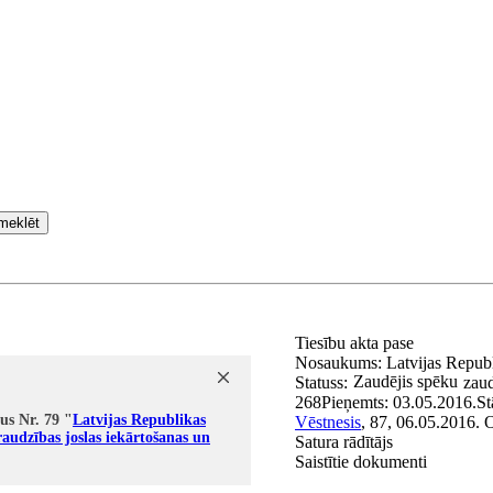
meklēt
Tiesību akta pase
Nosaukums:
Latvijas Republ
Zaudējis spēku
Statuss:
zaud
268
Pieņemts:
03.05.2016.
St
us Nr. 79 "
Latvijas Republikas
Vēstnesis
, 87, 06.05.2016.
O
raudzības joslas iekārtošanas un
Satura rādītājs
Saistītie dokumenti