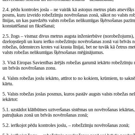
2.4. pēdu kontroles josla – ne vairāk kā astoņus metrus plats atsevišķs
posms, kuru izveido robežzīmju novērošanas zonā, sākot no valsts rob
līnijas, un kas paredzēts valsts robežas nelikumīgas šķērsošanas pazī
konstatēšanai un fiksēšanai;
2.5. žogs – vismaz divus metrus augsta inženierbūve (norobežojums), k
dzeloņstiepli un kuru ierīko robežzīmju novērošanas zonā vai brīvās n
robežas, ūdensteces krotes vai krasta līnijai, bet ne tuvāk kā četrus me
valsts robežas nelikumīgas šķērsošanas mēģinājumus.
3. Visā Eiropas Savienības ārējās robežas garumā iekārto robežzīmju 
un brīvās novērošanas zonu.
4. Valsts robežas joslu iekārto, attīrot to no kokiem, krūmiem, to sak
kārtu.
5. Valsts robežas joslas posmus, kuros pastāv augsts valsts robežas ne
iekārtot:
5.1. uzstādot klātbūtnes uztveršanas sistēmas un novērošanas iekārta
patruļtakas zonā un brīvās novērošanas zonā;
5.2. ierīkojot pēdu kontroles joslu, – robežzīmju novērošanas zonā;