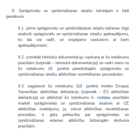
9. Sprāgstvielu un spridzināšanas ietaišu ražotājam ir šādi
pienākumi:
9.1. pirms sprāgstvielu un spridzināšanas ietaišu laišanas tirgū
analizēt sprāgstvielu un spridzināšanas ietaišu apdraudējumu,
ko tās var radīt, un iespējamo saskarsmi ar šiem
apdraudējumiem;
9.2. izstrādāt tehnisko dokumentāciju saskaņā ar šo noteikumu
prasībām (turpmāk – tehniskā dokumentācija) un veikt vienu no
šo noteikumu
19. punktā
paredzētajām sprāgstvielu un
spridzināšanas ietaišu atbilstības novērtēšanas procedūrām;
9.3. sagatavot šo noteikumu
110. punktā
minēto Eiropas
Savienības atbilstības deklarāciju (turpmāk – ES atbilstības
deklarācija) un atbilstoši šo noteikumu
6. nodaļas
prasībām
marķēt sprāgstvielas un spridzināšanas ietaises ar CE
atbilstības marķējumu, ja, veicot atbilstības novērtēšanas
procedūru, ir gūta pārliecība par sprāgstvielas un
spridzināšanas ietaises atbilstību būtiskajām drošuma
prasībām;