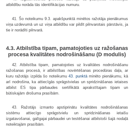
atbildību norāda tās identifikācijas numuru.
41. Šo noteikumu 9.3. apakšpunktā minētos ražotāja pienākumus
viņa uzdevumā un uz viņa atbildību var pildīt pilnvarotais pārstāvis, ja
tie ir norādīti pilnvarā.
4.3. Atbilstība tipam, pamatojoties uz ražošanas
procesa kvalitātes nodrošināšanu (D modulis)
42. Atbilstība tipam, pamatojoties uz kvalitātes nodrošināšanu
ražošanas procesā, ir atbilstības novērtēšanas procedūras daļa, ar
kuru ražotājs izpilda šo noteikumu
43. punktā
minēto pienākumu, kā
arī nodrošina, ka attiecīgās sprāgstvielas un spridzināšanas ietaises
atbilst ES tipa pārbaudes sertifikātā aprakstītajam tipam un
būtiskajām drošuma prasībām.
43. Ražotājs izmanto apstiprinātu kvalitātes nodrošināšanas
sistēmu attiecīgo sprāgstvielu un spridzināšanas ietaišu
izgatavošanai, galīgajai pārbaudei un testēšanai atbilstoši šajā nodaļā
noteiktajām prasībām.