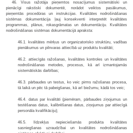
46. Visus ražotāja pieņemtos nosacījumus sistemātiski un
pienācīgi rakstiski dokumentē, norādot veiktos pasākumus,
pieņemtās procedūras un instrukcijas. Kvalitātes nodrošināšanas
sistēmas dokumentācija ļauj konsekventi interpretēt kvalitātes
programmas, plānus, rokasgrāmatas un dokumentāciju. Kvalitātes
nodrošināšanas sistēmas dokumentācijā apraksta:
46.1. kvalitātes mērķus un organizatorisko struktūru, vadības
pienākumus un pilnvaras attiecībā uz produktu kvalitāti;
46.2. attiecīgās ražošanas, kvalitātes kontroles un kvalitātes
nodrošināšanas metodes, procesus, kā arī izmantojamās
sistemātiskās darbības;
46.3. pārbaudes un testus, ko veic pirms ražošanas procesa,
tā laikā un pēc tā pabeigšanas, kā arī biežumu, kādā tos veic;
46.4. datus par kvalitāti (piemēram, pārbaudes ziņojumus un
testēšanas datus, kalibrēšanas datus, ziņojumus par attiecīgā
personāla kvalifikāciju);
46.5. līdzekļus nepieciešamās produkta kvalitātes
sasniegšanas uzraudzībai un kvalitātes nodrošināšanas