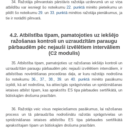
34. Ražotāja pilnvarotais pārstāvis ražotāja uzdevumā un uz viņa
atbildību var iesniegt šo noteikumu
22. punktā
minēto pieteikumu un
pildīt šo noteikumu
29.
un
33. punktā
minētos ražotāja pienākumus, ja
tie ir norādīti pilnvarā.
4.2. Atbilstība tipam, pamatojoties uz iekšējo
ražošanas kontroli un uzraudzītām paraugu
pārbaudēm pēc nejauši izvēlētiem intervāliem
(C2 modulis)
35. Atbilstība tipam, pamatojoties uz ražošanas iekšējo kontroli un
uzraudzītām paraugu pārbaudēm pēc nejauši izvēlētiem intervāliem, ir
atbilstības novērtēšanas procedūras daļa, ar kuru ražotājs nodrošina
šo noteikumu
36.
,
37.
,
38.
,
39.
un
40. punktā
minēto pasākumu
izpildi, kā arī nodrošina, ka attiecīgās sprāgstvielas un spridzināšanas
ietaises atbilst tipam, kas aprakstīts ES tipa pārbaudes sertifikātā, un
būtiskajām drošuma prasībām.
36. Ražotājs veic visus nepieciešamos pasākumus, lai ražošanas
process un tā pārraudzība nodrošinātu ražotās sprāgstvielas un
spridzināšanas ietaises atbilstību ES tipa pārbaudes sertifikātā
aprakstītajam tipam un būtiskajām drošuma prasībām.