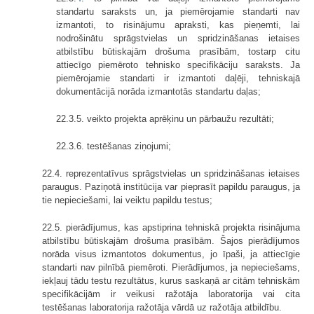
standartu saraksts un, ja piemērojamie standarti nav
izmantoti, to risinājumu apraksti, kas pieņemti, lai
nodrošinātu sprāgstvielas un spridzināšanas ietaises
atbilstību būtiskajām drošuma prasībām, tostarp citu
attiecīgo piemēroto tehnisko specifikāciju saraksts. Ja
piemērojamie standarti ir izmantoti daļēji, tehniskajā
dokumentācijā norāda izmantotās standartu daļas;
22.3.5. veikto projekta aprēķinu un pārbaužu rezultāti;
22.3.6. testēšanas ziņojumi;
22.4. reprezentatīvus sprāgstvielas un spridzināšanas ietaises
paraugus. Paziņotā institūcija var pieprasīt papildu paraugus, ja
tie nepieciešami, lai veiktu papildu testus;
22.5. pierādījumus, kas apstiprina tehniskā projekta risinājuma
atbilstību būtiskajām drošuma prasībām. Šajos pierādījumos
norāda visus izmantotos dokumentus, jo īpaši, ja attiecīgie
standarti nav pilnībā piemēroti. Pierādījumos, ja nepieciešams,
iekļauj tādu testu rezultātus, kurus saskaņā ar citām tehniskām
specifikācijām ir veikusi ražotāja laboratorija vai cita
testēšanas laboratorija ražotāja vārdā uz ražotāja atbildību.