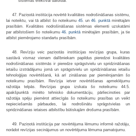
sistēmas efektīvai darbībai.
47. Paziņotā institūcija novērtē kvalitātes nodrošināšanas sistēmu,
lai noteiktu, vai tā atbilst šo noteikumu
45.
un
46. punktā
minētajām
prasībām. Kvalitātes nodrošināšanas sistēmas elementi uzskatāmi
par atbilstošiem šo noteikumu
46. punktā
minētajām prasībām, ja tie
atbilst piemērojamo standartu prasībām.
48. Revīziju veic paziņotās institūcijas revīzijas grupa, kuras
sastāvā vismaz vienam dalībniekam papildus pieredzei kvalitātes
nodrošināšanas sistēmās ir pieredze sprāgstvielu un spridzināšanas
ietaišu izstrādājumu jomā un sprāgstvielu un spridzināšanas ietaišu
tehnoloģijas novērtēšanā, kā arī zināšanas par piemērojamām šo
noteikumu prasībām. Revīzija ietver novērtēšanas apmeklējumu
ražotāja telpās. Revīzijas grupa izskata šo noteikumu 44.5.
apakšpunktā minēto tehnisko dokumentāciju, pārliecinoties par
ražotāja spēju piemērot attiecīgās šo noteikumu prasības un veikt
nepieciešamās pārbaudes, lai nodrošinātu sprāgstvielas un
spridzināšanas ietaises atbilstību būtiskajām drošuma prasībām.
49. Paziņotā institūcija par novērtējuma lēmumu informē ražotāju,
norādot revīzijas secinājumus un novērtējuma lēmuma pamatojumu.