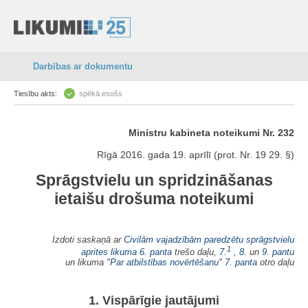
Darbības ar dokumentu
Tiesību akts:
spēkā esošs
Ministru kabineta noteikumi Nr. 232
Rīgā 2016. gada 19. aprīlī (prot. Nr. 19 29. §)
Sprāgstvielu un spridzināšanas
ietaišu drošuma noteikumi
Izdoti saskaņā ar
Civilām vajadzībām paredzētu sprāgstvielu
1
aprites likuma
6. panta
trešo daļu,
7.
,
8.
un
9. pantu
un likuma "
Par atbilstības novērtēšanu
"
7. panta
otro daļu
1. Vispārīgie jautājumi