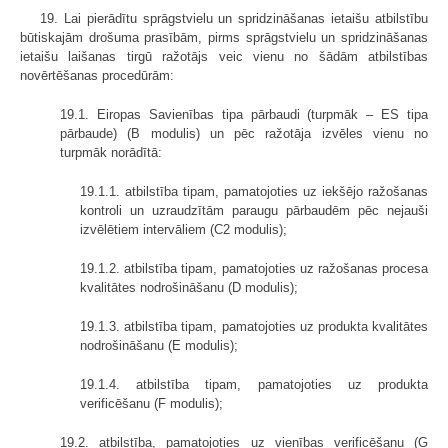
19. Lai pierādītu sprāgstvielu un spridzināšanas ietaišu atbilstību
būtiskajām drošuma prasībām, pirms sprāgstvielu un spridzināšanas
ietaišu laišanas tirgū ražotājs veic vienu no šādām atbilstības
novērtēšanas procedūrām:
19.1. Eiropas Savienības tipa pārbaudi (turpmāk – ES tipa
pārbaude) (B modulis) un pēc ražotāja izvēles vienu no
turpmāk norādītā:
19.1.1. atbilstība tipam, pamatojoties uz iekšējo ražošanas
kontroli un uzraudzītām paraugu pārbaudēm pēc nejauši
izvēlētiem intervāliem (C2 modulis);
19.1.2. atbilstība tipam, pamatojoties uz ražošanas procesa
kvalitātes nodrošināšanu (D modulis);
19.1.3. atbilstība tipam, pamatojoties uz produkta kvalitātes
nodrošināšanu (E modulis);
19.1.4. atbilstība tipam, pamatojoties uz produkta
verificēšanu (F modulis);
19.2. atbilstība, pamatojoties uz vienības verificēšanu (G