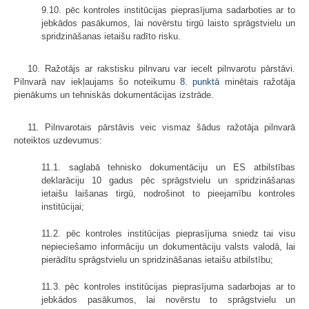
9.10. pēc kontroles institūcijas pieprasījuma sadarboties ar to
jebkādos pasākumos, lai novērstu tirgū laisto sprāgstvielu un
spridzināšanas ietaišu radīto risku.
10. Ražotājs ar rakstisku pilnvaru var iecelt pilnvarotu pārstāvi.
Pilnvarā nav iekļaujams šo noteikumu
8. punktā
minētais ražotāja
pienākums un tehniskās dokumentācijas izstrāde.
11. Pilnvarotais pārstāvis veic vismaz šādus ražotāja pilnvarā
noteiktos uzdevumus:
11.1. saglabā tehnisko dokumentāciju un ES atbilstības
deklarāciju 10 gadus pēc sprāgstvielu un spridzināšanas
ietaišu laišanas tirgū, nodrošinot to pieejamību kontroles
institūcijai;
11.2. pēc kontroles institūcijas pieprasījuma sniedz tai visu
nepieciešamo informāciju un dokumentāciju valsts valodā, lai
pierādītu sprāgstvielu un spridzināšanas ietaišu atbilstību;
11.3. pēc kontroles institūcijas pieprasījuma sadarbojas ar to
jebkādos pasākumos, lai novērstu to sprāgstvielu un