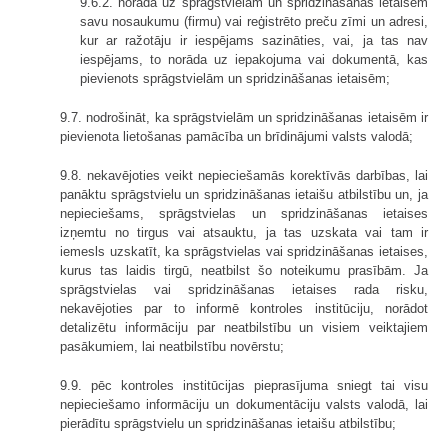
9.6.2. norāda uz sprāgstvielām un spridzināšanas ietaisēm
savu nosaukumu (firmu) vai reģistrēto preču zīmi un adresi,
kur ar ražotāju ir iespējams sazināties, vai, ja tas nav
iespējams, to norāda uz iepakojuma vai dokumentā, kas
pievienots sprāgstvielām un spridzināšanas ietaisēm;
9.7. nodrošināt, ka sprāgstvielām un spridzināšanas ietaisēm ir
pievienota lietošanas pamācība un brīdinājumi valsts valodā;
9.8. nekavējoties veikt nepieciešamās korektīvās darbības, lai
panāktu sprāgstvielu un spridzināšanas ietaišu atbilstību un, ja
nepieciešams, sprāgstvielas un spridzināšanas ietaises
izņemtu no tirgus vai atsauktu, ja tas uzskata vai tam ir
iemesls uzskatīt, ka sprāgstvielas vai spridzināšanas ietaises,
kurus tas laidis tirgū, neatbilst šo noteikumu prasībām. Ja
sprāgstvielas vai spridzināšanas ietaises rada risku,
nekavējoties par to informē kontroles institūciju, norādot
detalizētu informāciju par neatbilstību un visiem veiktajiem
pasākumiem, lai neatbilstību novērstu;
9.9. pēc kontroles institūcijas pieprasījuma sniegt tai visu
nepieciešamo informāciju un dokumentāciju valsts valodā, lai
pierādītu sprāgstvielu un spridzināšanas ietaišu atbilstību;