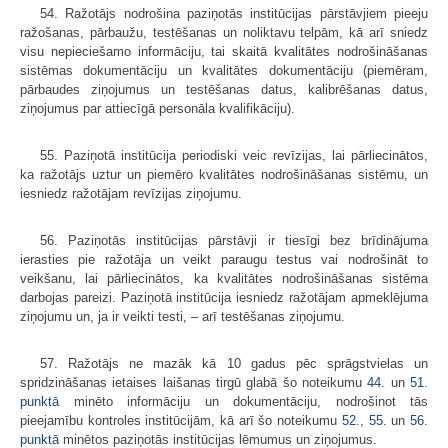
54. Ražotājs nodrošina paziņotās institūcijas pārstāvjiem pieeju
ražošanas, pārbaužu, testēšanas un noliktavu telpām, kā arī sniedz
visu nepieciešamo informāciju, tai skaitā kvalitātes nodrošināšanas
sistēmas dokumentāciju un kvalitātes dokumentāciju (piemēram,
pārbaudes ziņojumus un testēšanas datus, kalibrēšanas datus,
ziņojumus par attiecīgā personāla kvalifikāciju).
55. Paziņotā institūcija periodiski veic revīzijas, lai pārliecinātos,
ka ražotājs uztur un piemēro kvalitātes nodrošināšanas sistēmu, un
iesniedz ražotājam revīzijas ziņojumu.
56. Paziņotās institūcijas pārstāvji ir tiesīgi bez brīdinājuma
ierasties pie ražotāja un veikt paraugu testus vai nodrošināt to
veikšanu, lai pārliecinātos, ka kvalitātes nodrošināšanas sistēma
darbojas pareizi. Paziņotā institūcija iesniedz ražotājam apmeklējuma
ziņojumu un, ja ir veikti testi, – arī testēšanas ziņojumu.
57. Ražotājs ne mazāk kā 10 gadus pēc sprāgstvielas un
spridzināšanas ietaises laišanas tirgū glabā šo noteikumu
44.
un
51.
punktā
minēto informāciju un dokumentāciju, nodrošinot tās
pieejamību kontroles institūcijām, kā arī šo noteikumu
52.
,
55.
un
56.
punktā
minētos paziņotās institūcijas lēmumus un ziņojumus.