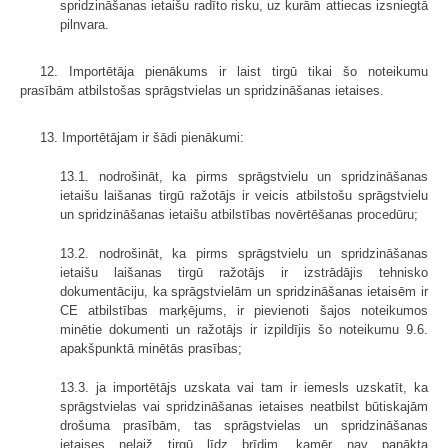
spridzināšanas ietaišu radīto risku, uz kurām attiecas izsniegtā
pilnvara.
12. Importētāja pienākums ir laist tirgū tikai šo noteikumu
prasībām atbilstošas sprāgstvielas un spridzināšanas ietaises.
13. Importētājam ir šādi pienākumi:
13.1. nodrošināt, ka pirms sprāgstvielu un spridzināšanas
ietaišu laišanas tirgū ražotājs ir veicis atbilstošu sprāgstvielu
un spridzināšanas ietaišu atbilstības novērtēšanas procedūru;
13.2. nodrošināt, ka pirms sprāgstvielu un spridzināšanas
ietaišu laišanas tirgū ražotājs ir izstrādājis tehnisko
dokumentāciju, ka sprāgstvielām un spridzināšanas ietaisēm ir
CE atbilstības marķējums, ir pievienoti šajos noteikumos
minētie dokumenti un ražotājs ir izpildījis šo noteikumu 9.6.
apakšpunktā minētās prasības;
13.3. ja importētājs uzskata vai tam ir iemesls uzskatīt, ka
sprāgstvielas vai spridzināšanas ietaises neatbilst būtiskajām
drošuma prasībām, tas sprāgstvielas un spridzināšanas
ietaises nelaiž tirgū līdz brīdim, kamēr nav panākta