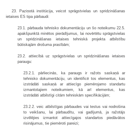
23. Paziņotā institūcija, veicot sprāgstvielas un spridzināšanas
ietaises ES tipa pārbaudi:
23.1. pārbauda tehnisko dokumentāciju un šo noteikumu 22.5.
apakšpunktā minētos pierādījumus, lai novērtētu sprāgstvielas
un spridzināšanas ietaises tehniskā projekta atbilstību
būtiskajām drošuma prasībām;
23.2. attiecībā uz sprāgstvielas un spridzināšanas ietaises
paraugu:
23.2.1. pārliecinās, ka paraugs ir ražots saskaņā ar
tehnisko dokumentāciju, un identificē tos elementus, kas
izstrādāti saskaņā ar attiecīgo piemērojamo standartu
izmantotajiem noteikumiem, kā arī elementus, kas
izstrādāti atbilstīgi citām tehniskām specifikācijām;
23.2.2. veic atbilstīgas pārbaudes vai testus vai nodrošina
to veikšanu, lai pārbaudītu, vai gadījumā, ja ražotājs
izvēlējies izmantot attiecīgajos standartos piedāvātos
risinājumus, tie piemēroti pareizi;