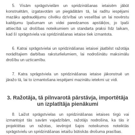
5. Visām sprāgstvielām un spridzināšanas ietaisēm jābūt
konstruētām, izgatavotām un piegādātām tā, lai radītu iespējami
mazāku apdraudējumu cilvēku dzīvībai un veselībai un lai novērstu
kaitējumu īpašumam un videi paredzamos apstākļos, jo īpaši
attiecībā uz drošības noteikumiem un standarta praksi līdz laikam,
kad šī sprāgstviela vai spridzināšanas ietaise tiek izmantota.
6. Katrai sprāgstvielai un spridzināšanas ietaisei jāatbilst ražotāja
norādītajiem darbības raksturlielumiem, lai nodrošinātu maksimālu
drošību un uzticamību.
7. Katra sprāgstviela un spridzināšanas ietaise jākonstruē un
jāražo tā, lai to izmantošana iespējami mazinātu ietekmi uz vidi.
3. Ražotāja, tā pilnvarotā pārstāvja, importētāja
un izplatītāja pienākumi
8. Laižot sprāgstvielas un spridzināšanas ietaises tirgū vai
izmantojot tās savām vajadzībām, ražotājs nodrošina, ka tās ir
projektētas un ražotas, ievērojot šajos noteikumos noteiktās
sprāgstvielu un spridzināšanas ietaišu būtiskās drošuma prasības.