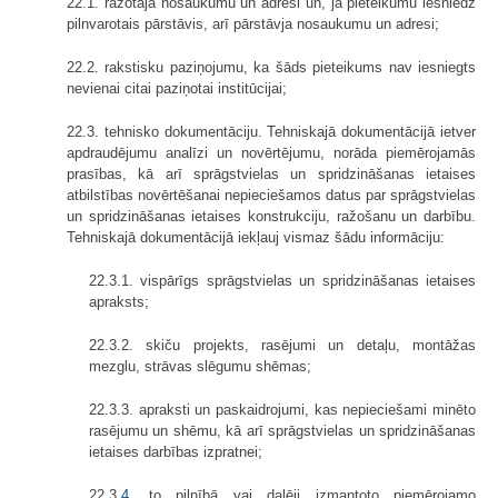
22.1. ražotāja nosaukumu un adresi un, ja pieteikumu iesniedz
pilnvarotais pārstāvis, arī pārstāvja nosaukumu un adresi;
22.2. rakstisku paziņojumu, ka šāds pieteikums nav iesniegts
nevienai citai paziņotai institūcijai;
22.3. tehnisko dokumentāciju. Tehniskajā dokumentācijā ietver
apdraudējumu analīzi un novērtējumu, norāda piemērojamās
prasības, kā arī sprāgstvielas un spridzināšanas ietaises
atbilstības novērtēšanai nepieciešamos datus par sprāgstvielas
un spridzināšanas ietaises konstrukciju, ražošanu un darbību.
Tehniskajā dokumentācijā iekļauj vismaz šādu informāciju:
22.3.1. vispārīgs sprāgstvielas un spridzināšanas ietaises
apraksts;
22.3.2. skiču projekts, rasējumi un detaļu, montāžas
mezglu, strāvas slēgumu shēmas;
22.3.3. apraksti un paskaidrojumi, kas nepieciešami minēto
rasējumu un shēmu, kā arī sprāgstvielas un spridzināšanas
ietaises darbības izpratnei;
22.3.
4.
to pilnībā vai daļēji izmantoto piemērojamo