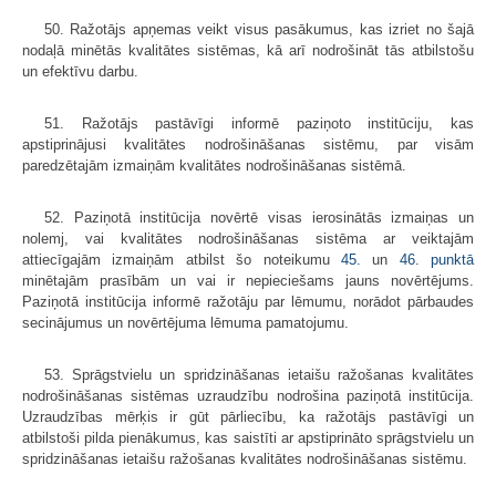
50. Ražotājs apņemas veikt visus pasākumus, kas izriet no šajā
nodaļā minētās kvalitātes sistēmas, kā arī nodrošināt tās atbilstošu
un efektīvu darbu.
51. Ražotājs pastāvīgi informē paziņoto institūciju, kas
apstiprinājusi kvalitātes nodrošināšanas sistēmu, par visām
paredzētajām izmaiņām kvalitātes nodrošināšanas sistēmā.
52. Paziņotā institūcija novērtē visas ierosinātās izmaiņas un
nolemj, vai kvalitātes nodrošināšanas sistēma ar veiktajām
attiecīgajām izmaiņām atbilst šo noteikumu
45.
un
46. punktā
minētajām prasībām un vai ir nepieciešams jauns novērtējums.
Paziņotā institūcija informē ražotāju par lēmumu, norādot pārbaudes
secinājumus un novērtējuma lēmuma pamatojumu.
53. Sprāgstvielu un spridzināšanas ietaišu ražošanas kvalitātes
nodrošināšanas sistēmas uzraudzību nodrošina paziņotā institūcija.
Uzraudzības mērķis ir gūt pārliecību, ka ražotājs pastāvīgi un
atbilstoši pilda pienākumus, kas saistīti ar apstiprināto sprāgstvielu un
spridzināšanas ietaišu ražošanas kvalitātes nodrošināšanas sistēmu.