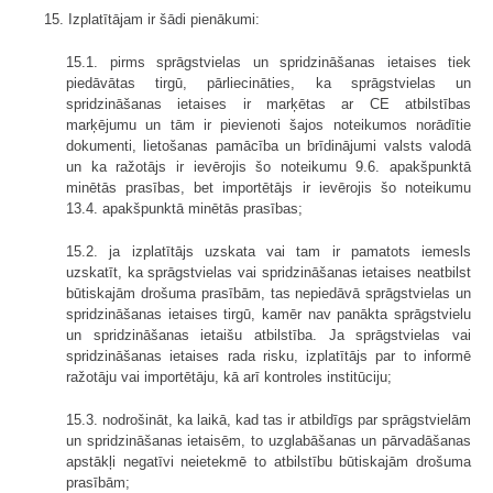
15. Izplatītājam ir šādi pienākumi:
15.1. pirms sprāgstvielas un spridzināšanas ietaises tiek
piedāvātas tirgū, pārliecināties, ka sprāgstvielas un
spridzināšanas ietaises ir marķētas ar CE atbilstības
marķējumu un tām ir pievienoti šajos noteikumos norādītie
dokumenti, lietošanas pamācība un brīdinājumi valsts valodā
un ka ražotājs ir ievērojis šo noteikumu 9.6. apakšpunktā
minētās prasības, bet importētājs ir ievērojis šo noteikumu
13.4. apakšpunktā minētās prasības;
15.2. ja izplatītājs uzskata vai tam ir pamatots iemesls
uzskatīt, ka sprāgstvielas vai spridzināšanas ietaises neatbilst
būtiskajām drošuma prasībām, tas nepiedāvā sprāgstvielas un
spridzināšanas ietaises tirgū, kamēr nav panākta sprāgstvielu
un spridzināšanas ietaišu atbilstība. Ja sprāgstvielas vai
spridzināšanas ietaises rada risku, izplatītājs par to informē
ražotāju vai importētāju, kā arī kontroles institūciju;
15.3. nodrošināt, ka laikā, kad tas ir atbildīgs par sprāgstvielām
un spridzināšanas ietaisēm, to uzglabāšanas un pārvadāšanas
apstākļi negatīvi neietekmē to atbilstību būtiskajām drošuma
prasībām;