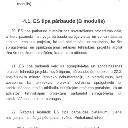
modulis).
4.1. ES tipa pārbaude (B modulis)
20. ES tipa pārbaude ir atbilstības novērtēšanas procedūras daļa,
ar kuru paziņotā institūcija pārbauda sprāgstvielas un spridzināšanas
ietaises tehnisko projektu, kā arī pārliecinās un apstiprina, ka šīs
sprāgstvielas un spridzināšanas ietaises tehniskais projekts atbilst
tām šo noteikumu prasībām, kuras uz to attiecas.
21. ES tipa pārbaudi veic kā sprāgstvielas un spridzināšanas
ietaises tehniskā projekta novērtējumu, pārbaudot šo noteikumu 22.3.
apakšpunktā minēto tehnisko dokumentāciju un pierādījumus, kas
apstiprina, ka tehniskais projekts nodrošina sprāgstvielu un
spridzināšanas ietaišu atbilstību būtiskajām drošuma prasībām, kā arī
atbilstoši tehniskajam projektam pārbaudot sprāgstvielas un
spridzināšanas ietaises paraugus.
22. Ražotājs iesniedz ES tipa pārbaudes pieteikumu vienai
paziņotajai institūcijai pēc savas izvēles. Pieteikumā ietver: