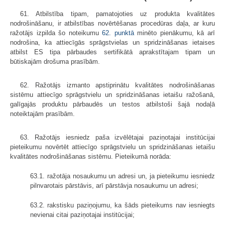
61. Atbilstība tipam, pamatojoties uz produkta kvalitātes
nodrošināšanu, ir atbilstības novērtēšanas procedūras daļa, ar kuru
ražotājs izpilda šo noteikumu
62. punktā
minēto pienākumu, kā arī
nodrošina, ka attiecīgās sprāgstvielas un spridzināšanas ietaises
atbilst ES tipa pārbaudes sertifikātā aprakstītajam tipam un
būtiskajām drošuma prasībām.
62. Ražotājs izmanto apstiprinātu kvalitātes nodrošināšanas
sistēmu attiecīgo sprāgstvielu un spridzināšanas ietaišu ražošanā,
galīgajās produktu pārbaudēs un testos atbilstoši šajā nodaļā
noteiktajām prasībām.
63. Ražotājs iesniedz paša izvēlētajai paziņotajai institūcijai
pieteikumu novērtēt attiecīgo sprāgstvielu un spridzināšanas ietaišu
kvalitātes nodrošināšanas sistēmu. Pieteikumā norāda:
63.1. ražotāja nosaukumu un adresi un, ja pieteikumu iesniedz
pilnvarotais pārstāvis, arī pārstāvja nosaukumu un adresi;
63.2. rakstisku paziņojumu, ka šāds pieteikums nav iesniegts
nevienai citai paziņotajai institūcijai;