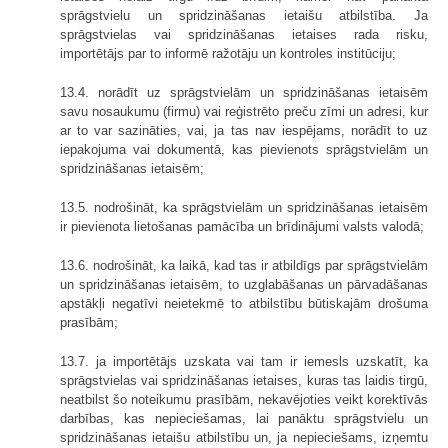
sprāgstvielu un spridzināšanas ietaišu atbilstība. Ja
sprāgstvielas vai spridzināšanas ietaises rada risku,
importētājs par to informē ražotāju un kontroles institūciju;
13.4. norādīt uz sprāgstvielām un spridzināšanas ietaisēm
savu nosaukumu (firmu) vai reģistrēto preču zīmi un adresi, kur
ar to var sazināties, vai, ja tas nav iespējams, norādīt to uz
iepakojuma vai dokumentā, kas pievienots sprāgstvielām un
spridzināšanas ietaisēm;
13.5. nodrošināt, ka sprāgstvielām un spridzināšanas ietaisēm
ir pievienota lietošanas pamācība un brīdinājumi valsts valodā;
13.6. nodrošināt, ka laikā, kad tas ir atbildīgs par sprāgstvielām
un spridzināšanas ietaisēm, to uzglabāšanas un pārvadāšanas
apstākļi negatīvi neietekmē to atbilstību būtiskajām drošuma
prasībām;
13.7. ja importētājs uzskata vai tam ir iemesls uzskatīt, ka
sprāgstvielas vai spridzināšanas ietaises, kuras tas laidis tirgū,
neatbilst šo noteikumu prasībām, nekavējoties veikt korektīvās
darbības, kas nepieciešamas, lai panāktu sprāgstvielu un
spridzināšanas ietaišu atbilstību un, ja nepieciešams, izņemtu