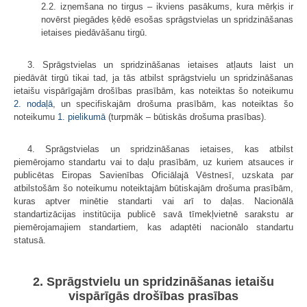
2.2. izņemšana no tirgus – ikviens pasākums, kura mērķis ir
novērst piegādes ķēdē esošas sprāgstvielas un spridzināšanas
ietaises piedāvāšanu tirgū.
3. Sprāgstvielas un spridzināšanas ietaises atļauts laist un
piedāvāt tirgū tikai tad, ja tās atbilst sprāgstvielu un spridzināšanas
ietaišu vispārīgajām drošības prasībām, kas noteiktas šo noteikumu
2. nodaļā
, un specifiskajām drošuma prasībām, kas noteiktas šo
noteikumu
1. pielikumā
(turpmāk – būtiskās drošuma prasības).
4. Sprāgstvielas un spridzināšanas ietaises, kas atbilst
piemērojamo standartu vai to daļu prasībām, uz kuriem atsauces ir
publicētas Eiropas Savienības Oficiālajā Vēstnesī, uzskata par
atbilstošām šo noteikumu noteiktajām būtiskajām drošuma prasībām,
kuras aptver minētie standarti vai arī to daļas. Nacionālā
standartizācijas institūcija publicē savā tīmekļvietnē sarakstu ar
piemērojamajiem standartiem, kas adaptēti nacionālo standartu
statusā.
2. Sprāgstvielu un spridzināšanas ietaišu
vispārīgās drošības prasības