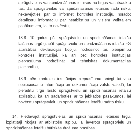
sprāgstvielas vai spridzināšanas ietaises no tirgus vai atsauktu
tās. Ja sprāgstvielas vai spridzināšanas ietaises rada risku,
nekavējoties par to informēt kontroles institūciju, norādot
detalizētu informāciju par neatbilstību un visiem veiktajiem
pasākumiem, lai to novērstu;
13.8. 10 gadus pēc sprāgstvielu un spridzināšanas ietaišu
laišanas tirgū glabāt sprāgstvielu un spridzināšanas ietaišu ES
atbilstības deklarācijas kopiju, nodrošinot tās pieejamību
kontroles institūcijai, kā arī pēc kontroles institūcijas
pieprasījuma nodrošināt tai tehniskās dokumentācijas
pieejamību;
13.9. pēc kontroles institūcijas pieprasījuma sniegt tai visu
nepieciešamo informāciju un dokumentāciju valsts valodā, lai
pierādītu tirgū laisto sprāgstvielu un spridzināšanas ietaišu
atbilstību, kā arī sadarboties ar to jebkādos pasākumos, lai
novērstu sprāgstvielu un spridzināšanas ietaišu radīto risku.
14. Piedāvājot sprāgstvielas un spridzināšanas ietaises tirgū,
izplatītāji rīkojas ar atbilstošu rūpību, lai ievērotu sprāgstvielu un
spridzināšanas ietaišu būtiskās drošuma prasības.