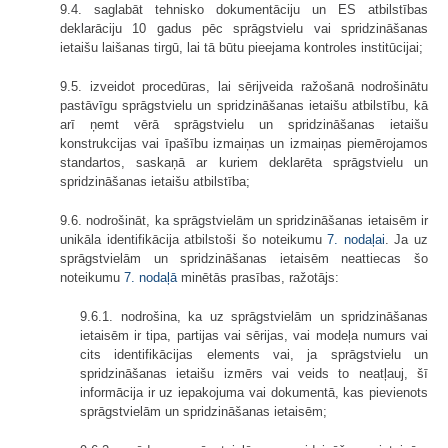
9.4. saglabāt tehnisko dokumentāciju un ES atbilstības
deklarāciju 10 gadus pēc sprāgstvielu vai spridzināšanas
ietaišu laišanas tirgū, lai tā būtu pieejama kontroles institūcijai;
9.5. izveidot procedūras, lai sērijveida ražošanā nodrošinātu
pastāvīgu sprāgstvielu un spridzināšanas ietaišu atbilstību, kā
arī ņemt vērā sprāgstvielu un spridzināšanas ietaišu
konstrukcijas vai īpašību izmaiņas un izmaiņas piemērojamos
standartos, saskaņā ar kuriem deklarēta sprāgstvielu un
spridzināšanas ietaišu atbilstība;
9.6. nodrošināt, ka sprāgstvielām un spridzināšanas ietaisēm ir
unikāla identifikācija atbilstoši šo noteikumu
7. nodaļai
. Ja uz
sprāgstvielām un spridzināšanas ietaisēm neattiecas šo
noteikumu
7. nodaļā
minētās prasības, ražotājs:
9.6.1. nodrošina, ka uz sprāgstvielām un spridzināšanas
ietaisēm ir tipa, partijas vai sērijas, vai modeļa numurs vai
cits identifikācijas elements vai, ja sprāgstvielu un
spridzināšanas ietaišu izmērs vai veids to neatļauj, šī
informācija ir uz iepakojuma vai dokumentā, kas pievienots
sprāgstvielām un spridzināšanas ietaisēm;