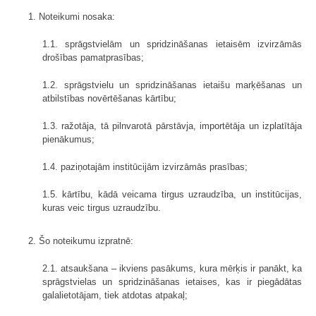
1. Noteikumi nosaka:
1.1. sprāgstvielām un spridzināšanas ietaisēm izvirzāmās
drošības pamatprasības;
1.2. sprāgstvielu un spridzināšanas ietaišu marķēšanas un
atbilstības novērtēšanas kārtību;
1.3. ražotāja, tā pilnvarotā pārstāvja, importētāja un izplatītāja
pienākumus;
1.4. paziņotajām institūcijām izvirzāmās prasības;
1.5. kārtību, kādā veicama tirgus uzraudzība, un institūcijas,
kuras veic tirgus uzraudzību.
2. Šo noteikumu izpratnē:
2.1. atsaukšana – ikviens pasākums, kura mērķis ir panākt, ka
sprāgstvielas un spridzināšanas ietaises, kas ir piegādātas
galalietotājam, tiek atdotas atpakaļ;