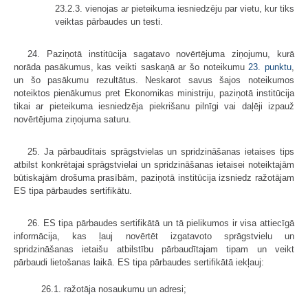
23.2.3. vienojas ar pieteikuma iesniedzēju par vietu, kur tiks
veiktas pārbaudes un testi.
24. Paziņotā institūcija sagatavo novērtējuma ziņojumu, kurā
norāda pasākumus, kas veikti saskaņā ar šo noteikumu
23. punktu
,
un šo pasākumu rezultātus. Neskarot savus šajos noteikumos
noteiktos pienākumus pret Ekonomikas ministriju, paziņotā institūcija
tikai ar pieteikuma iesniedzēja piekrišanu pilnīgi vai daļēji izpauž
novērtējuma ziņojuma saturu.
25. Ja pārbaudītais sprāgstvielas un spridzināšanas ietaises tips
atbilst konkrētajai sprāgstvielai un spridzināšanas ietaisei noteiktajām
būtiskajām drošuma prasībām, paziņotā institūcija izsniedz ražotājam
ES tipa pārbaudes sertifikātu.
26. ES tipa pārbaudes sertifikātā un tā pielikumos ir visa attiecīgā
informācija, kas ļauj novērtēt izgatavoto sprāgstvielu un
spridzināšanas ietaišu atbilstību pārbaudītajam tipam un veikt
pārbaudi lietošanas laikā. ES tipa pārbaudes sertifikātā iekļauj:
26.1. ražotāja nosaukumu un adresi;