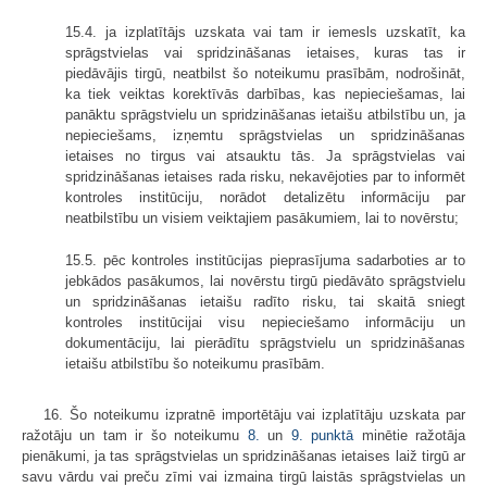
15.4. ja izplatītājs uzskata vai tam ir iemesls uzskatīt, ka
sprāgstvielas vai spridzināšanas ietaises, kuras tas ir
piedāvājis tirgū, neatbilst šo noteikumu prasībām, nodrošināt,
ka tiek veiktas korektīvās darbības, kas nepieciešamas, lai
panāktu sprāgstvielu un spridzināšanas ietaišu atbilstību un, ja
nepieciešams, izņemtu sprāgstvielas un spridzināšanas
ietaises no tirgus vai atsauktu tās. Ja sprāgstvielas vai
spridzināšanas ietaises rada risku, nekavējoties par to informēt
kontroles institūciju, norādot detalizētu informāciju par
neatbilstību un visiem veiktajiem pasākumiem, lai to novērstu;
15.5. pēc kontroles institūcijas pieprasījuma sadarboties ar to
jebkādos pasākumos, lai novērstu tirgū piedāvāto sprāgstvielu
un spridzināšanas ietaišu radīto risku, tai skaitā sniegt
kontroles institūcijai visu nepieciešamo informāciju un
dokumentāciju, lai pierādītu sprāgstvielu un spridzināšanas
ietaišu atbilstību šo noteikumu prasībām.
16. Šo noteikumu izpratnē importētāju vai izplatītāju uzskata par
ražotāju un tam ir šo noteikumu
8.
un
9. punktā
minētie ražotāja
pienākumi, ja tas sprāgstvielas un spridzināšanas ietaises laiž tirgū ar
savu vārdu vai preču zīmi vai izmaina tirgū laistās sprāgstvielas un