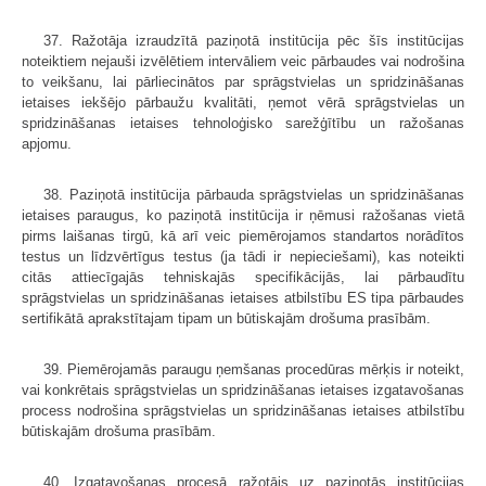
37. Ražotāja izraudzītā paziņotā institūcija pēc šīs institūcijas
noteiktiem nejauši izvēlētiem intervāliem veic pārbaudes vai nodrošina
to veikšanu, lai pārliecinātos par sprāgstvielas un spridzināšanas
ietaises iekšējo pārbaužu kvalitāti, ņemot vērā sprāgstvielas un
spridzināšanas ietaises tehnoloģisko sarežģītību un ražošanas
apjomu.
38. Paziņotā institūcija pārbauda sprāgstvielas un spridzināšanas
ietaises paraugus, ko paziņotā institūcija ir ņēmusi ražošanas vietā
pirms laišanas tirgū, kā arī veic piemērojamos standartos norādītos
testus un līdzvērtīgus testus (ja tādi ir nepieciešami), kas noteikti
citās attiecīgajās tehniskajās specifikācijās, lai pārbaudītu
sprāgstvielas un spridzināšanas ietaises atbilstību ES tipa pārbaudes
sertifikātā aprakstītajam tipam un būtiskajām drošuma prasībām.
39. Piemērojamās paraugu ņemšanas procedūras mērķis ir noteikt,
vai konkrētais sprāgstvielas un spridzināšanas ietaises izgatavošanas
process nodrošina sprāgstvielas un spridzināšanas ietaises atbilstību
būtiskajām drošuma prasībām.
40. Izgatavošanas procesā ražotājs uz paziņotās institūcijas