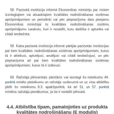
58. Paziņotā institūcija informē Ekonomikas ministriju par visiem
izsniegtajiem vai atsauktajiem kvalitātes nodrošināšanas sistēmas
apstiprinājumiem un periodiski vai pēc pieprasījuma dara pieejamu
Ekonomikas ministrijai to kvalitātes nodrošināšanas sistēmu
apstiprinājumu sarakstu, kuri ir noraidīti, kuru darbība ir apturēta vai
citādi ierobežota.
59. Katra paziņotā institūcija informē pārējās paziņotās institūcijas
par tiem kvalitātes nodrošināšanas sistēmas apstiprinājumiem, kurus
tā ir atteikusi, apturējusi, anulējusi vai citādi ierobežojusi, un pēc
pieprasījuma arī par tiem kvalitātes nodrošināšanas sistēmas
apstiprinājumiem, kurus tā ir izdevusi.
60. Ražotāja pilnvarotais pārstāvis var iesniegt šo noteikumu
44.
punktā
minēto pieteikumu un ražotāja uzdevumā un uz viņa atbildību
pildīt šo noteikumu
9.3
. apakšpunktā, kā arī
51.
un
57. punktā
minētos ražotāja pienākumus, ja tie ir norādīti pilnvarā.
4.4. Atbilstība tipam, pamatojoties uz produkta
kvalitātes nodrošināšanu (E modulis)