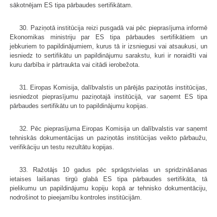
sākotnējam ES tipa pārbaudes sertifikātam.
30. Paziņotā institūcija reizi pusgadā vai pēc pieprasījuma informē
Ekonomikas ministriju par ES tipa pārbaudes sertifikātiem un
jebkuriem to papildinājumiem, kurus tā ir izsniegusi vai atsaukusi, un
iesniedz to sertifikātu un papildinājumu sarakstu, kuri ir noraidīti vai
kuru darbība ir pārtraukta vai citādi ierobežota.
31. Eiropas Komisija, dalībvalstis un pārējās paziņotās institūcijas,
iesniedzot pieprasījumu paziņotajā institūcijā, var saņemt ES tipa
pārbaudes sertifikātu un to papildinājumu kopijas.
32. Pēc pieprasījuma Eiropas Komisija un dalībvalstis var saņemt
tehniskās dokumentācijas un paziņotās institūcijas veikto pārbaužu,
verifikāciju un testu rezultātu kopijas.
33. Ražotājs 10 gadus pēc sprāgstvielas un spridzināšanas
ietaises laišanas tirgū glabā ES tipa pārbaudes sertifikāta, tā
pielikumu un papildinājumu kopiju kopā ar tehnisko dokumentāciju,
nodrošinot to pieejamību kontroles institūcijām.