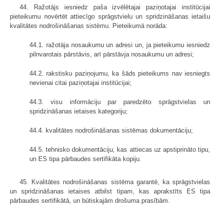
44. Ražotājs iesniedz paša izvēlētajai paziņotajai institūcijai
pieteikumu novērtēt attiecīgo sprāgstvielu un spridzināšanas ietaišu
kvalitātes nodrošināšanas sistēmu. Pieteikumā norāda:
44.1. ražotāja nosaukumu un adresi un, ja pieteikumu iesniedz
pilnvarotais pārstāvis, arī pārstāvja nosaukumu un adresi;
44.2. rakstisku paziņojumu, ka šāds pieteikums nav iesniegts
nevienai citai paziņotajai institūcijai;
44.3. visu informāciju par paredzēto sprāgstvielas un
spridzināšanas ietaises kategoriju;
44.4. kvalitātes nodrošināšanas sistēmas dokumentāciju;
44.5. tehnisko dokumentāciju, kas attiecas uz apstiprināto tipu,
un ES tipa pārbaudes sertifikāta kopiju.
45. Kvalitātes nodrošināšanas sistēma garantē, ka sprāgstvielas
un spridzināšanas ietaises atbilst tipam, kas aprakstīts ES tipa
pārbaudes sertifikātā, un būtiskajām drošuma prasībām.