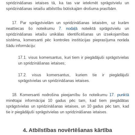
spridzināšanas ietaises tā, ka tas var ietekmēt sprāgstvielu un
spridzināšanas ietaišu atbilstību būtiskajām drošuma prasībām.
17. Par sprāgstvielām un spridzināšanas ietaisēm, uz kurām
neattiecas šo noteikumu
7. nodaļā
noteiktā sprāgstvielu un
spridzināšanas ietaišu unikālas identificēšanas un izsekojamības
sistēma, komersanti pēc kontroles institūcijas pieprasījuma norāda
šādu informāciju:
17.1. visus komersantus, kuri tiem ir piegādājuši sprāgstvielas
un spridzināšanas ietaises;
17.2. visus komersantus, kuriem tie ir piegādājuši
sprāgstvielas un spridzināšanas ietaises.
18. Komersanti nodrošina pieejamību šo noteikumu
17. punktā
minētajai informācijai 10 gadus pēc tam, kad tiem piegādātas
sprāgstvielas un spridzināšanas ietaises, un 10 gadus pēc tam, kad
tie ir piegādājuši sprāgstvielas un spridzināšanas ietaises.
4. Atbilstības novērtēšanas kārtība