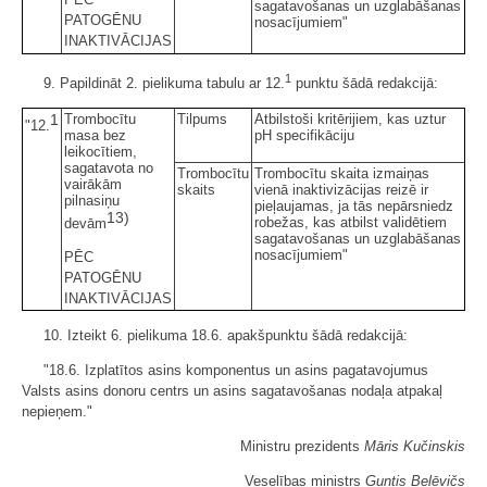
sagatavošanas un uzglabāšanas
PATOGĒNU
nosacījumiem"
INAKTIVĀCIJAS
1
9. Papildināt 2. pielikuma tabulu ar 12.
punktu šādā redakcijā:
1
Trombocītu
Tilpums
Atbilstoši kritērijiem, kas uztur
"12.
masa bez
pH specifikāciju
leikocītiem,
sagatavota no
Trombocītu
Trombocītu skaita izmaiņas
vairākām
skaits
vienā inaktivizācijas reizē ir
pilnasiņu
pieļaujamas, ja tās nepārsniedz
13)
robežas, kas atbilst validētiem
devām
sagatavošanas un uzglabāšanas
nosacījumiem"
PĒC
PATOGĒNU
INAKTIVĀCIJAS
10. Izteikt 6. pielikuma 18.6. apakšpunktu šādā redakcijā:
"18.6. Izplatītos asins komponentus un asins pagatavojumus
Valsts asins donoru centrs un asins sagatavošanas nodaļa atpakaļ
nepieņem."
Ministru prezidents
Māris Kučinskis
Veselības ministrs
Guntis Belēvičs