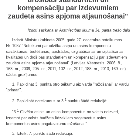
kompensāciju par izdevumiem
zaudētā asins apjoma atjaunošanai"
Izdoti saskaņā ar Ārstniecības likuma 34. panta trešo daļu
Izdarīt Ministru kabineta 2005. gada 27. decembra noteikumos
Nr. 1037 "Noteikumi par cilvēka asiņu un asins komponentu
savākšanas, testēšanas, apstrādes, uzglabāšanas un izplatīšanas
kvalitātes un drošības standartiem un kompensāciju par izdevumiem
zaudētā asins apjoma atjaunošanai" (Latvijas Vēstnesis, 2006, 8.,
163. nr.; 2009, 205. nr.; 2011, 102. nr.; 2012, 188. nr.; 2013, 169. nr.)
šādus grozījumus:
1. Papildināt 3. punkta otro teikumu aiz vārda "ražošanai" ar vārdu
"primāri".
1
2. Papildināt noteikumus ar 3.
punktu šādā redakcijā:
1
"3.
Cilvēka asinis un asins komponentus no valsts neizved,
izņemot par valsts budžeta līdzekļiem sagatavotus asins
komponentus asins pagatavojumu ražošanai."
3. Izteikt 7. punktu šādā redakcijā: