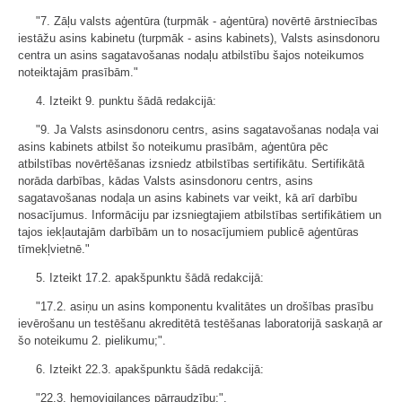
"7. Zāļu valsts aģentūra (turpmāk - aģentūra) novērtē ārstniecības
iestāžu asins kabinetu (turpmāk - asins kabinets), Valsts asinsdonoru
centra un asins sagatavošanas nodaļu atbilstību šajos noteikumos
noteiktajām prasībām."
4. Izteikt 9. punktu šādā redakcijā:
"9. Ja Valsts asinsdonoru centrs, asins sagatavošanas nodaļa vai
asins kabinets atbilst šo noteikumu prasībām, aģentūra pēc
atbilstības novērtēšanas izsniedz atbilstības sertifikātu. Sertifikātā
norāda darbības, kādas Valsts asinsdonoru centrs, asins
sagatavošanas nodaļa un asins kabinets var veikt, kā arī darbību
nosacījumus. Informāciju par izsniegtajiem atbilstības sertifikātiem un
tajos iekļautajām darbībām un to nosacījumiem publicē aģentūras
tīmekļvietnē."
5. Izteikt 17.2. apakšpunktu šādā redakcijā:
"17.2. asiņu un asins komponentu kvalitātes un drošības prasību
ievērošanu un testēšanu akreditētā testēšanas laboratorijā saskaņā ar
šo noteikumu 2. pielikumu;".
6. Izteikt 22.3. apakšpunktu šādā redakcijā:
"22.3. hemovigilances pārraudzību;".