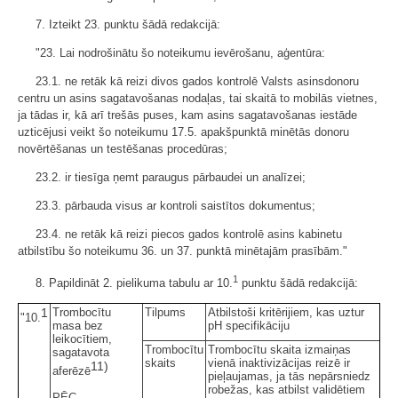
7. Izteikt 23. punktu šādā redakcijā:
"23. Lai nodrošinātu šo noteikumu ievērošanu, aģentūra:
23.1. ne retāk kā reizi divos gados kontrolē Valsts asinsdonoru
centru un asins sagatavošanas nodaļas, tai skaitā to mobilās vietnes,
ja tādas ir, kā arī trešās puses, kam asins sagatavošanas iestāde
uzticējusi veikt šo noteikumu 17.5. apakšpunktā minētās donoru
novērtēšanas un testēšanas procedūras;
23.2. ir tiesīga ņemt paraugus pārbaudei un analīzei;
23.3. pārbauda visus ar kontroli saistītos dokumentus;
23.4. ne retāk kā reizi piecos gados kontrolē asins kabinetu
atbilstību šo noteikumu 36. un 37. punktā minētajām prasībām."
1
8. Papildināt 2. pielikuma tabulu ar 10.
punktu šādā redakcijā:
1
Trombocītu
Tilpums
Atbilstoši kritērijiem, kas uztur
"10.
masa bez
pH specifikāciju
leikocītiem,
Trombocītu
Trombocītu skaita izmaiņas
sagatavota
skaits
vienā inaktivizācijas reizē ir
11)
aferēzē
pieļaujamas, ja tās nepārsniedz
robežas, kas atbilst validētiem
PĒC