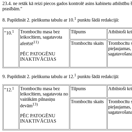
23.4. ne retāk kā reizi piecos gados kontrolē asins kabinetu atbilstīb
prasībām."
1
8. Papildināt 2. pielikuma tabulu ar 10.
punktu šādā redakcijā:
1
Trombocītu masa bez
Tilpums
Atbilstoši kr
"10.
leikocītiem, sagatavota
11)
Trombocītu skaits
Trombocītu sk
aferēzē
pieļaujamas, 
PĒC PATOGĒNU
sagatavošan
INAKTIVĀCIJAS
1
9. Papildināt 2. pielikuma tabulu ar 12.
punktu šādā redakcijā:
1
Trombocītu masa bez
Tilpums
Atbilstoši kr
"12.
leikocītiem, sagatavota no
vairākām pilnasiņu
Trombocītu skaits
Trombocītu sk
13)
devām
pieļaujamas, 
sagatavošan
PĒC PATOGĒNU
INAKTIVĀCIJAS