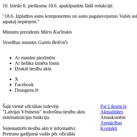
10. Izteikt 6. pielikuma 18.6. apakšpunktu šādā redakcijā:
"18.6. Izplatītos asins komponentus un asins pagatavojumus Valsts as
atpakaļ nepieņem."
Ministru prezidents
Māris Kučinskis
Veselības ministrs
Guntis Belēvičs
Ar manām piezīmēm
Ar lielāka izmēra fontu
Drukāt tiesību aktu
X
Facebook
Draugiem.lv
Šajā vietnē oficiālais izdevējs
Par Likumi.lv
"Latvijas Vēstnesis" nodrošina tiesību aktu
Aktualitātes
sistematizācijas funkciju.
Atsauksmēm
Apmācības
Sistematizēti tiesību akti ir informatīvi.
Kontakti
Pretrunu gadījumā vadās pēc oficiālās