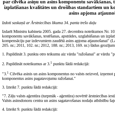
par cilvēka asiņu un asins komponentu savākšanas, t
izplatīšanas kvalitātes un drošības standartiem un
asins apjoma atjauno
Izdoti saskaņā ar Ārstniecības likuma 34. panta trešo daļu
Izdarīt Ministru kabineta 2005. gada 27. decembra noteikumos Nr. 10
komponentu savākšanas, testēšanas, apstrādes, uzglabāšanas un izplatī
kompensāciju par izdevumiem zaudētā asins apjoma atjaunošanai" (Latv
205. nr.; 2011, 102. nr.; 2012, 188. nr.; 2013, 169. nr.) šādus grozījum
1. Papildināt 3. punkta otro teikumu aiz vārda "ražošanai" ar vārdu "p
1
2. Papildināt noteikumus ar 3.
punktu šādā redakcijā:
1
"3.
Cilvēka asinis un asins komponentus no valsts neizved, izņemot p
komponentus asins pagatavojumu ražošanai."
3. Izteikt 7. punktu šādā redakcijā:
"7. Zāļu valsts aģentūra (turpmāk - aģentūra) novērtē ārstniecības iest
Valsts asinsdonoru centra un asins sagatavošanas nodaļu atbilstību š
4. Izteikt 9. punktu šādā redakcijā: