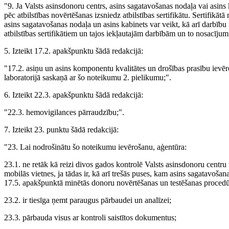
"9. Ja Valsts asinsdonoru centrs, asins sagatavošanas nodaļa vai asins
pēc atbilstības novērtēšanas izsniedz atbilstības sertifikātu. Sertifikāt
asins sagatavošanas nodaļa un asins kabinets var veikt, kā arī darbību
atbilstības sertifikātiem un tajos iekļautajām darbībām un to nosacīju
5. Izteikt 17.2. apakšpunktu šādā redakcijā:
"17.2. asiņu un asins komponentu kvalitātes un drošības prasību ievēr
laboratorijā saskaņā ar šo noteikumu 2. pielikumu;".
6. Izteikt 22.3. apakšpunktu šādā redakcijā:
"22.3. hemovigilances pārraudzību;".
7. Izteikt 23. punktu šādā redakcijā:
"23. Lai nodrošinātu šo noteikumu ievērošanu, aģentūra:
23.1. ne retāk kā reizi divos gados kontrolē Valsts asinsdonoru centru 
mobilās vietnes, ja tādas ir, kā arī trešās puses, kam asins sagatavošan
17.5. apakšpunktā minētās donoru novērtēšanas un testēšanas procedū
23.2. ir tiesīga ņemt paraugus pārbaudei un analīzei;
23.3. pārbauda visus ar kontroli saistītos dokumentus;