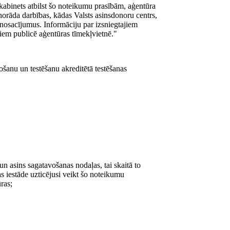
 kabinets atbilst šo noteikumu prasībām, aģentūra
ā norāda darbības, kādas Valsts asinsdonoru centrs,
 nosacījumus. Informāciju par izsniegtajiem
miem publicē aģentūras tīmekļvietnē."
ošanu un testēšanu akreditētā testēšanas
un asins sagatavošanas nodaļas, tai skaitā to
as iestāde uzticējusi veikt šo noteikumu
ras;