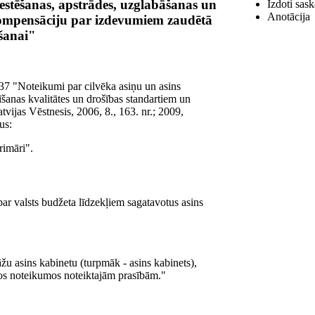
estēšanas, apstrādes, uzglabāšanas un
Izdoti sask
Anotācija
 kompensāciju par izdevumiem zaudētā
šanai"
37 "Noteikumi par cilvēka asiņu un asins
šanas kvalitātes un drošības standartiem un
ijas Vēstnesis, 2006, 8., 163. nr.; 2009,
us:
rimāri".
ar valsts budžeta līdzekļiem sagatavotus asins
āžu asins kabinetu (turpmāk - asins kabinets),
ajos noteikumos noteiktajām prasībām."