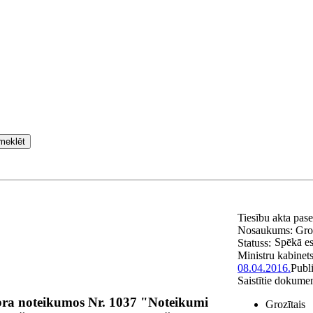
meklēt
Tiesību akta pas
Nosaukums:
Gro
Spēkā e
Statuss:
Ministru kabinet
08.04.2016.
Publ
Saistītie dokumen
bra noteikumos Nr. 1037 "Noteikumi
Grozītais