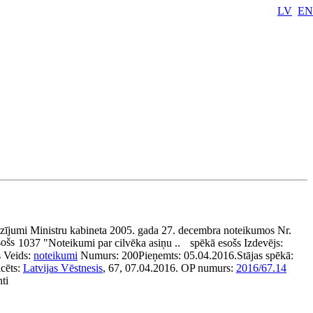
LV
EN
e
zījumi Ministru kabineta 2005. gada 27. decembra noteikumos Nr.
sošs
1037 "Noteikumi par cilvēka asiņu ..
spēkā esošs
Izdevējs:
s
Veids:
noteikumi
Numurs:
200
Pieņemts:
05.04.2016.
Stājas spēkā:
icēts:
Latvijas Vēstnesis
, 67, 07.04.2016.
OP numurs:
2016/67.14
ti