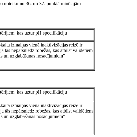
u šo noteikumu 36. un 37. punktā minētajām
itērijiem, kas uztur pH specifikāciju
aita izmaiņas vienā inaktivizācijas reizē ir
ja tās nepārsniedz robežas, kas atbilst validētiem
as un uzglabāšanas nosacījumiem"
itērijiem, kas uztur pH specifikāciju
aita izmaiņas vienā inaktivizācijas reizē ir
ja tās nepārsniedz robežas, kas atbilst validētiem
as un uzglabāšanas nosacījumiem"