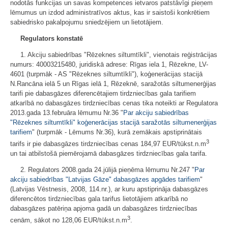
nodotās funkcijas un savas kompetences ietvaros patstāvīgi pieņem
lēmumus un izdod administratīvos aktus, kas ir saistoši konkrētiem
sabiedrisko pakalpojumu sniedzējiem un lietotājiem.
Regulators konstatē
1. Akciju sabiedrības "Rēzeknes siltumtīkli", vienotais reģistrācijas
numurs: 40003215480, juridiskā adrese: Rīgas iela 1, Rēzekne, LV-
4601 (turpmāk - AS "Rēzeknes siltumtīkli"), koģenerācijas stacijā
N.Rancāna ielā 5 un Rīgas ielā 1, Rēzeknē, saražotās siltumenerģijas
tarifi pie dabasgāzes diferencētajiem tirdzniecības gala tarifiem
atkarībā no dabasgāzes tirdzniecības cenas tika noteikti ar Regulatora
2013.gada 13.februāra lēmumu Nr.36 "
Par akciju sabiedrības
"Rēzeknes siltumtīkli" koģenerācijas stacijā saražotās siltumenerģijas
tarifiem
" (turpmāk - Lēmums Nr.36), kurā zemākais apstiprinātais
3
tarifs ir pie dabasgāzes tirdzniecības cenas 184,97 EUR/tūkst.n.m
un tai atbilstošā piemērojamā dabasgāzes tirdzniecības gala tarifa.
2. Regulators 2008.gada 24.jūlijā pieņēma lēmumu Nr.247 "
Par
akciju sabiedrības "Latvijas Gāze" dabasgāzes apgādes tarifiem
"
(Latvijas Vēstnesis, 2008, 114.nr.), ar kuru apstiprināja dabasgāzes
diferencētos tirdzniecības gala tarifus lietotājiem atkarībā no
dabasgāzes patēriņa apjoma gadā un dabasgāzes tirdzniecības
3
cenām, sākot no 128,06 EUR/tūkst.n.m
.