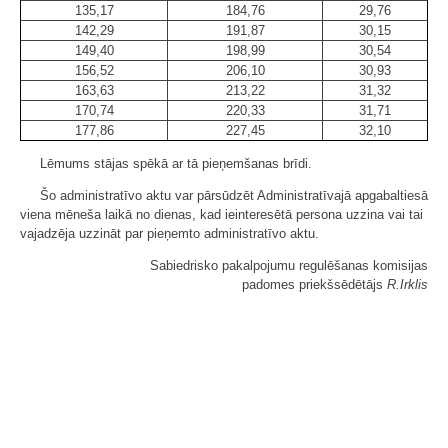
135,17
184,76
29,76
142,29
191,87
30,15
149,40
198,99
30,54
156,52
206,10
30,93
163,63
213,22
31,32
170,74
220,33
31,71
177,86
227,45
32,10
Lēmums stājas spēkā ar tā pieņemšanas brīdi.
Šo administratīvo aktu var pārsūdzēt Administratīvajā apgabaltiesā
viena mēneša laikā no dienas, kad ieinteresētā persona uzzina vai tai
vajadzēja uzzināt par pieņemto administratīvo aktu.
Sabiedrisko pakalpojumu regulēšanas komisijas
padomes priekšsēdētājs
R.Irklis