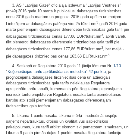
3. AS "Latvijas Gāze" oficiālajā izdevumā "Latvijas Vēstnesis"
(nr.49) 2016.gada 10.martā ir publicējusi dabasgāzes tirdzniecības
cenu 2016.gada martam un prognozi 2016.gada aprīlim un maijam.
3
Lietotājiem ar dabasgāzes patēriņu virs 25 tūkst.nm
gadā 2016.gada
martā piemērojami dabasgāzes diferencētie tirdzniecības gala tarifi pie
3
dabasgāzes tirdzniecības cenas 177,86 EUR/tūkst.nm
, aprīlī varētu
tikt piemēroti dabasgāzes diferencētie tirdzniecības gala tarifi pie
3
dabasgāzes tirdzniecības cenas 177,86 EUR/tūkst.nm
, bet maijā -
3
pie dabasgāzes tirdzniecības cenas 163,63 EUR/tūkst.nm
.
4. Saskaņā ar Regulatora 2010.gada 11.jūnija lēmuma Nr.
1/10
"
Koģenerācijas tarifu aprēķināšanas metodika
"
42.punktu
, ja
prognozējamā dabasgāzes tirdzniecības cena un attiecīgais
dabasgāzes tirdzniecības gala tarifs neiekļaujas Regulatora
apstiprināto tarifu tabulā, komersants pēc Regulatora pieprasījuma
iesniedz tarifu projektu vai Regulators nosaka tarifa piemērošanas
kārtību atbilstoši piemērojamam dabasgāzes diferencētajam
tirdzniecības gala tarifam.
5. Likuma 1.pants nosaka Likuma mērķi - nodrošināt iespēju
saņemt nepārtrauktus, drošus un kvalitatīvus sabiedriskos
pakalpojumus, kuru tarifi atbilst ekonomiski pamatotām izmaksām, un
Likuma 9.panta pirmās daļas 1.punkts nosaka Regulatora funkciju