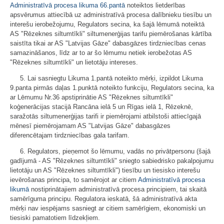
Administratīvā procesa likuma
66.pantā
noteiktos lietderības
apsvērumus attiecībā uz administratīvā procesa dalībnieku tiesību un
interešu ierobežojumu, Regulators secina, ka šajā lēmumā noteiktā
AS "Rēzeknes siltumtīkli" siltumenerģijas tarifu piemērošanas kārtība
saistīta tikai ar AS "Latvijas Gāze" dabasgāzes tirdzniecības cenas
samazināšanos, līdz ar to ar šo lēmumu netiek ierobežotas AS
"Rēzeknes siltumtīkli" un lietotāju intereses.
5. Lai sasniegtu Likuma 1.pantā noteikto mērķi, izpildot Likuma
9.panta pirmās daļas 1.punktā noteikto funkciju, Regulators secina, ka
ar Lēmumu Nr.36 apstiprinātie AS "Rēzeknes siltumtīkli"
koģenerācijas stacijā Rancāna ielā 5 un Rīgas ielā 1, Rēzeknē,
saražotās siltumenerģijas tarifi ir piemērojami atbilstoši attiecīgajā
mēnesī piemērojamam AS "Latvijas Gāze" dabasgāzes
diferencētajam tirdzniecības gala tarifam.
6. Regulators, pieņemot šo lēmumu, vadās no privātpersonu (šajā
gadījumā - AS "Rēzeknes siltumtīkli" sniegto sabiedrisko pakalpojumu
lietotāju un AS "Rēzeknes siltumtīkli") tiesību un tiesisko interešu
ievērošanas principa, to samērojot ar citiem
Administratīvā procesa
likumā
nostiprinātajiem administratīvā procesa principiem, tai skaitā
samērīguma principu. Regulatora ieskatā, šā administratīvā akta
mērķi nav iespējams sasniegt ar citiem samērīgiem, ekonomiski un
tiesiski pamatotiem līdzekļiem.