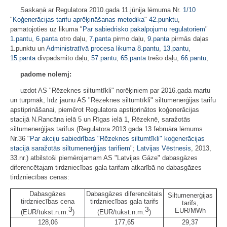
Saskaņā ar Regulatora 2010.gada 11.jūnija lēmuma Nr.
1/10
"
Koģenerācijas tarifu aprēķināšanas metodika
"
42.punktu
,
pamatojoties uz likuma "
Par sabiedrisko pakalpojumu regulatoriem
"
1.pantu
,
6.panta
otro daļu,
7.panta
pirmo daļu,
9.panta
pirmās daļas
1.punktu un
Administratīvā procesa likuma
8.pantu
,
13.pantu
,
15.panta
divpadsmito daļu,
57.pantu
,
65.panta
trešo daļu,
66.pantu
,
padome nolemj:
uzdot AS "Rēzeknes siltumtīkli" norēķiniem par 2016.gada martu
un turpmāk, līdz jaunu AS "Rēzeknes siltumtīkli" siltumenerģijas tarifu
apstiprināšanai, piemērot Regulatora apstiprinātos koģenerācijas
stacijā N.Rancāna ielā 5 un Rīgas ielā 1, Rēzeknē, saražotās
siltumenerģijas tarifus (Regulatora 2013.gada 13.februāra lēmums
Nr.36 "
Par akciju sabiedrības "Rēzeknes siltumtīkli" koģenerācijas
stacijā saražotās siltumenerģijas tarifiem
";
Latvijas Vēstnesis
, 2013,
33.nr.) atbilstoši piemērojamam AS "Latvijas Gāze" dabasgāzes
diferencētajam tirdzniecības gala tarifam atkarībā no dabasgāzes
tirdzniecības cenas:
Dabasgāzes
Dabasgāzes diferencētais
Siltumenerģijas
tirdzniecības cena
tirdzniecības gala tarifs
tarifs,
3
3
EUR/MWh
(EUR/tūkst.n.m.
)
(EUR/tūkst.n.m.
)
128,06
177,65
29,37