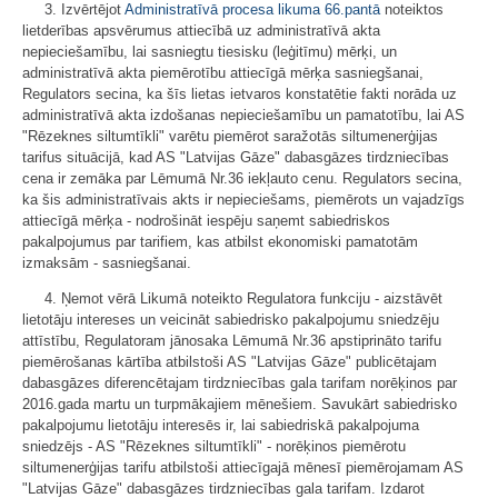
3. Izvērtējot
Administratīvā procesa likuma
66.pantā
noteiktos
lietderības apsvērumus attiecībā uz administratīvā akta
nepieciešamību, lai sasniegtu tiesisku (leģitīmu) mērķi, un
administratīvā akta piemērotību attiecīgā mērķa sasniegšanai,
Regulators secina, ka šīs lietas ietvaros konstatētie fakti norāda uz
administratīvā akta izdošanas nepieciešamību un pamatotību, lai AS
"Rēzeknes siltumtīkli" varētu piemērot saražotās siltumenerģijas
tarifus situācijā, kad AS "Latvijas Gāze" dabasgāzes tirdzniecības
cena ir zemāka par Lēmumā Nr.36 iekļauto cenu. Regulators secina,
ka šis administratīvais akts ir nepieciešams, piemērots un vajadzīgs
attiecīgā mērķa - nodrošināt iespēju saņemt sabiedriskos
pakalpojumus par tarifiem, kas atbilst ekonomiski pamatotām
izmaksām - sasniegšanai.
4. Ņemot vērā Likumā noteikto Regulatora funkciju - aizstāvēt
lietotāju intereses un veicināt sabiedrisko pakalpojumu sniedzēju
attīstību, Regulatoram jānosaka Lēmumā Nr.36 apstiprināto tarifu
piemērošanas kārtība atbilstoši AS "Latvijas Gāze" publicētajam
dabasgāzes diferencētajam tirdzniecības gala tarifam norēķinos par
2016.gada martu un turpmākajiem mēnešiem. Savukārt sabiedrisko
pakalpojumu lietotāju interesēs ir, lai sabiedriskā pakalpojuma
sniedzējs - AS "Rēzeknes siltumtīkli" - norēķinos piemērotu
siltumenerģijas tarifu atbilstoši attiecīgajā mēnesī piemērojamam AS
"Latvijas Gāze" dabasgāzes tirdzniecības gala tarifam. Izdarot