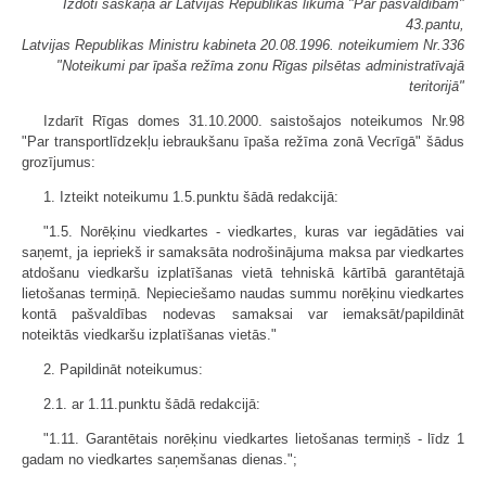
Izdoti saskaņā ar Latvijas Republikas likuma "Par pašvaldībām"
43.pantu,
Latvijas Republikas Ministru kabineta 20.08.1996. noteikumiem Nr.336
"Noteikumi par īpaša režīma zonu Rīgas pilsētas administratīvajā
teritorijā"
Izdarīt Rīgas domes 31.10.2000. saistošajos noteikumos Nr.98
"Par transportlīdzekļu iebraukšanu īpaša režīma zonā Vecrīgā" šādus
grozījumus:
1. Izteikt noteikumu 1.5.punktu šādā redakcijā:
"1.5. Norēķinu viedkartes - viedkartes, kuras var iegādāties vai
saņemt, ja iepriekš ir samaksāta nodrošinājuma maksa par viedkartes
atdošanu viedkaršu izplatīšanas vietā tehniskā kārtībā garantētajā
lietošanas termiņā. Nepieciešamo naudas summu norēķinu viedkartes
kontā pašvaldības nodevas samaksai var iemaksāt/papildināt
noteiktās viedkaršu izplatīšanas vietās."
2. Papildināt noteikumus:
2.1. ar 1.11.punktu šādā redakcijā:
"1.11. Garantētais norēķinu viedkartes lietošanas termiņš - līdz 1
gadam no viedkartes saņemšanas dienas.";