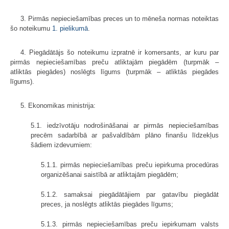
3. Pirmās nepieciešamības preces un to mēneša normas noteiktas
šo noteikumu
1. pielikumā
.
4. Piegādātājs šo noteikumu izpratnē ir komersants, ar kuru par
pirmās nepieciešamības preču atliktajām piegādēm (turpmāk –
atliktās piegādes) noslēgts līgums (turpmāk – atliktās piegādes
līgums).
5. Ekonomikas ministrija:
5.1. iedzīvotāju nodrošināšanai ar pirmās nepieciešamības
precēm sadarbībā ar pašvaldībām plāno finanšu līdzekļus
šādiem izdevumiem:
5.1.1. pirmās nepieciešamības preču iepirkuma procedūras
organizēšanai saistībā ar atliktajām piegādēm;
5.1.2. samaksai piegādātājiem par gatavību piegādāt
preces, ja noslēgts atliktās piegādes līgums;
5.1.3. pirmās nepieciešamības preču iepirkumam valsts