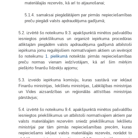
materiālajās rezervēs, kā arī to atjaunošanai;
5.1.4. samaksai piegādātājiem par pirmās nepieciešamības
preču piegādi valsts apdraudējuma gadījumā;
5.2. izvērtē šo noteikumu 9.3. apakšpunktā minētos pašvaldību
iesniegtos priekšlikumus un organizē iepirkuma procedūras
atliktajām piegādēm valsts apdraudējuma gadījumā atbilstoši
iepirkuma jomu regulējošiem normatīvajiem aktiem un ievērojot
šo noteikumu
1. pielikumā
noteiktās pirmās nepieciešamības
preču normas vienam iedzīvotājam, kā arī šim mērķim
piešķirto finanšu līdzekļu apjomu;
5.3. izveido iepirkuma komisiju, kuras sastāvā var iekļaut
Finanšu ministrijas, Iekšlietu ministrijas, Labklājības ministrijas
un Vides aizsardzības un reģionālās attīstības ministrijas
pārstāvjus;
5.4. izvērtē šo noteikumu 9.4. apakšpunktā minētos pašvaldību
iesniegtos priekšlikumus un atbilstoši normatīvajiem aktiem par
valsts materiālajām rezervēm sniedz priekšlikumus Iekšlietu
ministrijai par tām pirmās nepieciešamības precēm, kuras
nepieciešams iekļaut valsts materiālajās rezervēs, norādot to