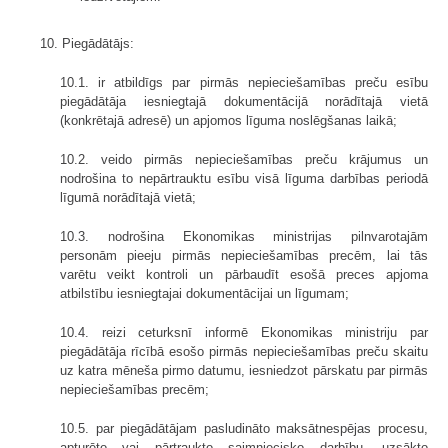
10. Piegādātājs:
10.1. ir atbildīgs par pirmās nepieciešamības preču esību
piegādātāja iesniegtajā dokumentācijā norādītajā vietā
(konkrētajā adresē) un apjomos līguma noslēgšanas laikā;
10.2. veido pirmās nepieciešamības preču krājumus un
nodrošina to nepārtrauktu esību visā līguma darbības periodā
līgumā norādītajā vietā;
10.3. nodrošina Ekonomikas ministrijas pilnvarotajām
personām pieeju pirmās nepieciešamības precēm, lai tās
varētu veikt kontroli un pārbaudīt esošā preces apjoma
atbilstību iesniegtajai dokumentācijai un līgumam;
10.4. reizi ceturksnī informē Ekonomikas ministriju par
piegādātāja rīcībā esošo pirmās nepieciešamības preču skaitu
uz katra mēneša pirmo datumu, iesniedzot pārskatu par pirmās
nepieciešamības precēm;
10.5. par piegādātājam pasludināto maksātnespējas procesu,
apturēto vai pārtraukto saimniecisko darbību, uzsākto