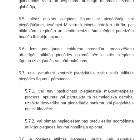
glabāšanas vietu un iespējamo atbildīgo materiālo rezervju
glabātāju;
5.5. slēdz atliktās piegādes līgumu ar piegādātāju vai
piegādātājiem, ievērojot Ministru kabineta noteikto kārtību par
atliktajām piegādēm un nepārsniedzot šim mērķim paredzēto
finanšu līdzekļu apjomu;
5.6. lemj par jaunu iepirkumu procedūru organizēšanu
attiecīgās atliktās piegādes apjomā pēc atliktās piegādes
līguma izbeigšanās vai pārtraukšanas;
5.7. reizi ceturksnī kontrolē piegādātāja spēju pildīt atliktās
piegādes līgumu, pārbaudot:
5.7.1. vai nav pasludināts piegādātāja maksātnespējas
process, apturēta vai pārtraukta tā saimnieciskā darbība,
uzsākta tiesvedība par piegādātāja bankrotu vai piegādātājs
netiek likvidēts;
5.7.2. vai pirmās nepieciešamības preču esība nodrošināta
atliktās piegādes līgumā noteiktajā apjomā;
5.8. ja noslēgts atliktās piegādes līgums, veic samaksu