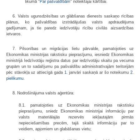
likumā "
Par pašvaldībām
" noteiktajai kārtībai.
6. Valsts ugunsdzēsības un glābšanas dienests saskaņo rīcības
plānus, ko pašvaldības izstrādājušas valsts apdraudējuma
gadījumam, ja tie paredz iedzīvotāju rīcību civilās aizsardzības
ietvaros.
7. Pilsonības un migrācijas lietu pārvalde, pamatojoties uz
Ekonomikas ministrijas rakstisku pieprasījumu, iesniedz Ekonomikas
ministrijā Iedzīvotāju reģistra datus par iedzīvotāju skaitu pa vecuma
grupām un to sadalījumu pa pašvaldību administratīvajām teritorijām
pēc stāvokļa uz attiecīgā gada
1.
janvāri saskaņā ar šo noteikumu
2.
pielikumu
.
8. Nodrošinājuma valsts aģentūra:
8.1. pamatojoties uz Ekonomikas ministrijas rakstisku
pieprasījumu, sniedz Ekonomikas ministrijai informāciju par
valsts materiālajās rezervēs iekļautajām pirmās
nepieciešamības precēm, tajā skaitā informāciju par to
veidiem, apjomiem un glabāšanas vietu;