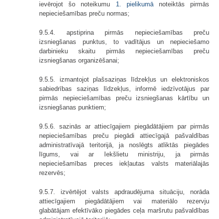
ievērojot šo noteikumu
1. pielikumā
noteiktās pirmās
nepieciešamības preču normas;
9.5.4. apstiprina pirmās nepieciešamības preču
izsniegšanas punktus, to vadītājus un nepieciešamo
darbinieku skaitu pirmās nepieciešamības preču
izsniegšanas organizēšanai;
9.5.5. izmantojot plašsaziņas līdzekļus un elektroniskos
sabiedrības saziņas līdzekļus, informē iedzīvotājus par
pirmās nepieciešamības preču izsniegšanas kārtību un
izsniegšanas punktiem;
9.5.6. sazinās ar attiecīgajiem piegādātājiem par pirmās
nepieciešamības preču piegādi attiecīgajā pašvaldības
administratīvajā teritorijā, ja noslēgts atliktās piegādes
līgums, vai ar Iekšlietu ministriju, ja pirmās
nepieciešamības preces iekļautas valsts materiālajās
rezervēs;
9.5.7. izvērtējot valsts apdraudējuma situāciju, norāda
attiecīgajiem piegādātājiem vai materiālo rezervju
glabātājam efektīvāko piegādes ceļa maršrutu pašvaldības