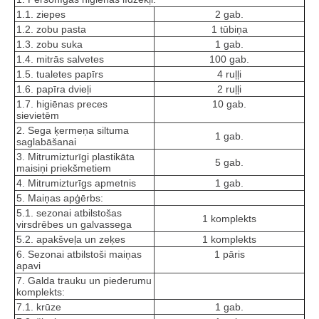
1.1. ziepes
2 gab.
1.2. zobu pasta
1 tūbiņa
1.3. zobu suka
1 gab.
1.4. mitrās salvetes
100 gab.
1.5. tualetes papīrs
4 ruļļi
1.6. papīra dvieļi
2 ruļļi
1.7. higiēnas preces
10 gab.
sievietēm
2. Sega ķermeņa siltuma
1 gab.
saglabāšanai
3. Mitrumizturīgi plastikāta
5 gab.
maisiņi priekšmetiem
4. Mitrumizturīgs apmetnis
1 gab.
5. Maiņas apģērbs:
5.1. sezonai atbilstošas
1 komplekts
virsdrēbes un galvassega
5.2. apakšveļa un zeķes
1 komplekts
6. Sezonai atbilstoši maiņas
1 pāris
apavi
7. Galda trauku un piederumu
komplekts:
7.1. krūze
1 gab.