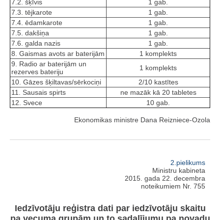
7.2. šķīvis
1 gab.
7.3. tējkarote
1 gab.
7.4. ēdamkarote
1 gab.
7.5. dakšiņa
1 gab.
7.6. galda nazis
1 gab.
8. Gaismas avots ar baterijām
1 komplekts
9. Radio ar baterijām un
1 komplekts
rezerves bateriju
10. Gāzes šķiltavas/sērkociņi
2/10 kastītes
11. Sausais spirts
ne mazāk kā 20 tabletes
12. Svece
10 gab.
Ekonomikas ministre Dana Reizniece-Ozola
2.pielikums
Ministru kabineta
2015. gada 22. decembra
noteikumiem Nr. 755
Iedzīvotāju reģistra dati par iedzīvotāju skaitu
pa vecuma grupām un to sadalījumu pa novadu