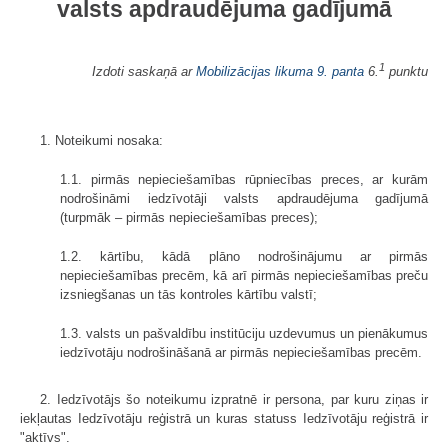
valsts apdraudējuma gadījumā
1
Izdoti saskaņā ar
Mobilizācijas likuma
9. panta
6.
punktu
1. Noteikumi nosaka:
1.1. pirmās nepieciešamības rūpniecības preces, ar kurām
nodrošināmi iedzīvotāji valsts apdraudējuma gadījumā
(turpmāk – pirmās nepieciešamības preces);
1.2. kārtību, kādā plāno nodrošinājumu ar pirmās
nepieciešamības precēm, kā arī pirmās nepieciešamības preču
izsniegšanas un tās kontroles kārtību valstī;
1.3. valsts un pašvaldību institūciju uzdevumus un pienākumus
iedzīvotāju nodrošināšanā ar pirmās nepieciešamības precēm.
2. Iedzīvotājs šo noteikumu izpratnē ir persona, par kuru ziņas ir
iekļautas Iedzīvotāju reģistrā un kuras statuss Iedzīvotāju reģistrā ir
"aktīvs".