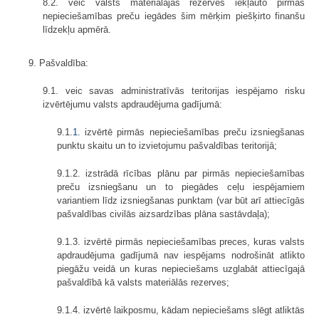
8.2. veic valsts materiālajās rezervēs iekļauto pirmās
nepieciešamības preču iegādes šim mērķim piešķirto finanšu
līdzekļu apmērā.
9. Pašvaldība:
9.1. veic savas administratīvās teritorijas iespējamo risku
izvērtējumu valsts apdraudējuma gadījumā:
9.1.
1.
izvērtē pirmās nepieciešamības preču izsniegšanas
punktu skaitu un to izvietojumu pašvaldības teritorijā;
9.1.2. izstrādā rīcības plānu par pirmās nepieciešamības
preču izsniegšanu un to piegādes ceļu iespējamiem
variantiem līdz izsniegšanas punktam (var būt arī attiecīgās
pašvaldības civilās aizsardzības plāna sastāvdaļa);
9.1.3. izvērtē pirmās nepieciešamības preces, kuras valsts
apdraudējuma gadījumā nav iespējams nodrošināt atlikto
piegāžu veidā un kuras nepieciešams uzglabāt attiecīgajā
pašvaldībā kā valsts materiālās rezerves;
9.1.4. izvērtē laikposmu, kādam nepieciešams slēgt atliktās