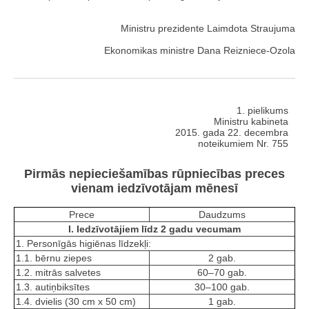
Ministru prezidente Laimdota Straujuma
Ekonomikas ministre Dana Reizniece-Ozola
1. pielikums
Ministru kabineta
2015. gada 22. decembra
noteikumiem Nr. 755
Pirmās nepieciešamības rūpniecības preces
vienam iedzīvotājam mēnesī
Prece
Daudzums
I. Iedzīvotājiem līdz 2 gadu vecumam
1. Personīgās higiēnas līdzekļi:
1.1. bērnu ziepes
2 gab.
1.2. mitrās salvetes
60–70 gab.
1.3. autiņbiksītes
30–100 gab.
1.4. dvielis (30 cm x 50 cm)
1 gab.