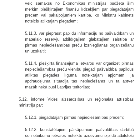
veic samaksu no Ekonomikas ministrijas budžetā šim
mērķim piešķirtajiem finanšu līdzekļiem par piegādātajām
precēm vai pakalpojumiem kārtībā, ko Ministru kabinets
noteicis atliktajām piegādēm;
5.11.3. var pieprasīt papildu informāciju no pašvaldībām un
materiālo rezervju atbildīgajiem glabātājiem saistībā ar
pirmās nepieciešamības preču izsniegšanas organizēšanu
un uzskaiti;
5.11.4. piešķirtā finansējuma ietvaros var organizēt pirmās
nepieciešamības preču vienību piegādi pašvaldībai papildus
atliktās piegādes līgumā noteiktajam apjomam, ja
apdraudējuma situācijā tas nepieciešams un tā aptver
mazāk nekā pusi Latvijas teritorijas;
5.12. informē Vides aizsardzības un reģionālās attīstības
ministriju par:
5.12.1. piegādātajām pirmās nepieciešamības precēm;
5.12.2. konstatētajiem pārkāpumiem pašvaldības darbībā
šo noteikumu ietvaros noteikto uzdevumu izpildē atbilstoši