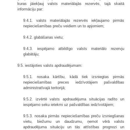
kuras jāiekļauj valsts materiālajās rezervēs, tajā skaitā
informāciju par:
9.4.1. valsts materiālajās rezervēs iekļaujamo pirmās
nepieciešamības preču veidiem un to apjomiem;
9.4.2. glabāšanas vietu;
9.4.3. iespējamo atbildīgo valsts materiālo rezervju
glabātāju;
9.5. iestājoties valsts apdraudējumam:
9.5.1. nosaka kārtību, kādā tiek izsniegtas pirmās
nepieciešamības preces iedzīvotājiem pašvaldības
administratīvajā teritorijā;
9.5.2. izvērtē valsts apdraudējuma situācijas radīto un
iespējamo seku ietekmi uz pašvaldības iedzīvotājiem;
9.5.3. nosaka pirmās nepieciešamības preču izsniegšanas
vietu, biežumu un daudzumu, ņemot vērā valsts
apdraudējuma situāciju un tās attīstības prognozi un