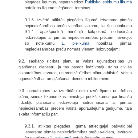
piegādes līgumus, nepārsniedzot
Publisko iepirkumu likumā
noteiktos līguma slēgšanas termiņus;
9.1.5. izvērtē atliktās piegādes līgumā ietveramo pirmās
nepieciešamības preču vienības apjomu, lai šo noteikumu
9.1.4. apakšpunktā minētajā laikposmā nodrošinātu
iedzīvotājus ar pirmās nepieciešamības precēm, ievērojot
šo noteikumu
1. pielikumā
noteiktās pirmās
nepieciešamības preču normas vienam iedzīvotājam;
9.2. saskaņo rīcības plānu ar Valsts ugunsdzēsības un
glābšanas dienestu, ja tas paredz iedzīvotāju rīcību civilās
aizsardzības ietvaros, un precizē rīcības plānu atbilstoši Valsts
ugunsdzēsības un glābšanas dienesta iebildumiem;
9.3. pamatojoties uz izstrādātu riska izvērtējumu un rīcības
plānu, sniedz Ekonomikas ministrijai priekšlikumus par finanšu
līdzekļu plānošanu iedzīvotāju nodrošināšanai ar pirmās
nepieciešamības precēm valsts apdraudējuma gadījumā, tajā
skaitā informāciju par:
9.3.1. atliktās piegādes līgumā attiecīgajai pašvaldībai
ietveramo pirmās nepieciešamības preču veidiem, ievērojot
šo noteikumu
1. pielikumā
noteiktās preču grupas;