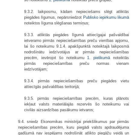
9.3.2. laikposmu, kādam nepieciešams slēgt atliktās
piegādes līgumus, nepārsniedzot
Publisko iepirkumu likumā
noteiktos līguma slēgšanas termiņus;
9.3.3. atliktās piegādes līgumā attiecīgajai pašvaldībai
ietveramo pirmās nepieciešamības preču vienības apjomu,
lai šo noteikumu 9.1.4. apakšpunktā noteiktajā laikposmā
nodrošinātu iedzīvotājus ar pirmās nepieciešamības
precēm, ievērojot šo noteikumu
1. pielikumā
noteiktās
pirmās nepieciešamības preču normas vienam
iedzīvotājam;
9.3.4. pirmās nepieciešamības preču piegādes vietu
attiecīgās pašvaldības teritorijā;
9.3.5. pirmās nepieciešamības precēm, kuras plānots
iekļaut valsts materiālajās rezervēs šo noteikumu vai
civilās aizsardzības pasākumu ietvaros;
9.4. sniedz Ekonomikas ministrijai priekšlikumus par pirmās
nepieciešamības precēm, kuru piegādi valsts apdraudējuma
gadījumā nav iespējams nodrošināt atlikto piegāžu veidā un