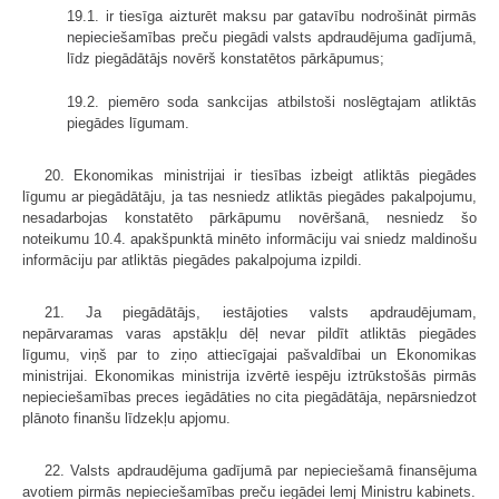
19.1. ir tiesīga aizturēt maksu par gatavību nodrošināt pirmās
nepieciešamības preču piegādi valsts apdraudējuma gadījumā,
līdz piegādātājs novērš konstatētos pārkāpumus;
19.2. piemēro soda sankcijas atbilstoši noslēgtajam atliktās
piegādes līgumam.
20. Ekonomikas ministrijai ir tiesības izbeigt atliktās piegādes
līgumu ar piegādātāju, ja tas nesniedz atliktās piegādes pakalpojumu,
nesadarbojas konstatēto pārkāpumu novēršanā, nesniedz šo
noteikumu 10.4. apakšpunktā minēto informāciju vai sniedz maldinošu
informāciju par atliktās piegādes pakalpojuma izpildi.
21. Ja piegādātājs, iestājoties valsts apdraudējumam,
nepārvaramas varas apstākļu dēļ nevar pildīt atliktās piegādes
līgumu, viņš par to ziņo attiecīgajai pašvaldībai un Ekonomikas
ministrijai. Ekonomikas ministrija izvērtē iespēju iztrūkstošās pirmās
nepieciešamības preces iegādāties no cita piegādātāja, nepārsniedzot
plānoto finanšu līdzekļu apjomu.
22. Valsts apdraudējuma gadījumā par nepieciešamā finansējuma
avotiem pirmās nepieciešamības preču iegādei lemj Ministru kabinets.