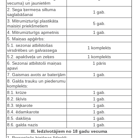
vecuma) un jaunietēm
2. Sega ķermeņa siltuma
1 gab.
saglabāšanai
3. Mitrumizturīgi plastikāta
5 gab.
maisiņi priekšmetiem
4. Mitrumizturīgs apmetnis
1 gab.
5. Maiņas apģērbs:
5.1. sezonai atbilstošas
1 komplekts
virsdrēbes un galvassega
5.2. apakšveļa un zeķes
1 komplekts
6. Sezonai atbilstoši maiņas
1 pāris
apavi
7. Gaismas avots ar baterijām
1 gab.
8. Galda trauku un piederumu
komplekts:
8.1. krūze
1 gab.
8.2. šķīvis
1 gab.
8.3. tējkarote
1 gab.
8.4. ēdamkarote
1 gab.
8.5. dakšiņa
1 gab.
8.6. galda nazis
1 gab.
III. Iedzīvotājiem no 18 gadu vecuma
1. Personīgās higiēnas līdzekļi: