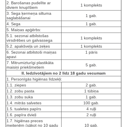
2. Barošanas pudelīte ar
1 komplekts
diviem knupīšiem
3. Sega ķermeņa siltuma
1 gab.
saglabāšanai
4. Sega
1 gab.
5. Maiņas apģērbs:
5.1. sezonai atbilstošas
1 komplekts
virsdrēbes un galvassega
5.2. apakšveļa un zeķes
1 komplekts
6. Sezonai atbilstoši maiņas
1 pāris
apavi
7. Mitrumizturīgi plastikāta
5 gab.
maisiņi priekšmetiem
II. Iedzīvotājiem no 2 līdz 18 gadu vecumam
1. Personīgās higiēnas līdzekļi:
1.1. ziepes
2 gab.
1.2. zobu pasta
1 tūbiņa
1.3. zobu suka
1 gab.
1.4. mitrās salvetes
100 gab.
1.5. tualetes papīrs
4 ruļļi
1.6. papīra dvieļi
2 ruļļi
1.7. higiēnas preces
meitenēm (sākot no 10 gadu
10 gab.