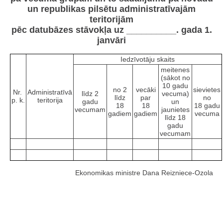
un republikas pilsētu administratīvajām
teritorijām
pēc datubāzes stāvokļa uz __________. gada 1.
janvāri
Iedzīvotāju skaits
meitenes
(sākot no
10 gadu
no 2
vecāki
sievietes
Nr.
Administratīvā
līdz 2
vecuma)
līdz
par
no
p. k.
teritorija
gadu
un
18
18
18 gadu
vecumam
jaunietes
gadiem
gadiem
vecuma
līdz 18
gadu
vecumam
Ekonomikas ministre Dana Reizniece-Ozola