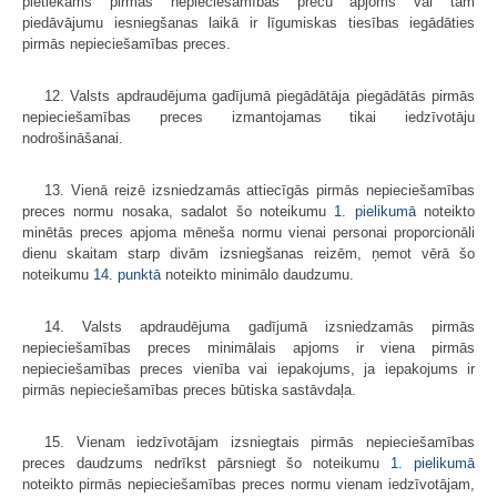
pietiekams pirmās nepieciešamības preču apjoms vai tam
piedāvājumu iesniegšanas laikā ir līgumiskas tiesības iegādāties
pirmās nepieciešamības preces.
12. Valsts apdraudējuma gadījumā piegādātāja piegādātās pirmās
nepieciešamības preces izmantojamas tikai iedzīvotāju
nodrošināšanai.
13. Vienā reizē izsniedzamās attiecīgās pirmās nepieciešamības
preces normu nosaka, sadalot šo noteikumu
1. pielikumā
noteikto
minētās preces apjoma mēneša normu vienai personai proporcionāli
dienu skaitam starp divām izsniegšanas reizēm, ņemot vērā šo
noteikumu
14. punktā
noteikto minimālo daudzumu.
14. Valsts apdraudējuma gadījumā izsniedzamās pirmās
nepieciešamības preces minimālais apjoms ir viena pirmās
nepieciešamības preces vienība vai iepakojums, ja iepakojums ir
pirmās nepieciešamības preces būtiska sastāvdaļa.
15. Vienam iedzīvotājam izsniegtais pirmās nepieciešamības
preces daudzums nedrīkst pārsniegt šo noteikumu
1. pielikumā
noteikto pirmās nepieciešamības preces normu vienam iedzīvotājam,