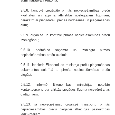
administratīvajā teritorijā;
9.5.8. kontrolē piegādāto pirmās nepieciešamības preču
kvalitātes un apjoma atbilstību noslēgtajam līgumam,
parakstot ar piegādātāju preces nodošanas un pieņemšanas
aktu;
9.5.9. organizē un kontrolē pirmās nepieciešamības preču
izsniegšanu;
9.5.10. nodrošina saņemto un izsniegto pirmās
nepieciešamības preču uzskaiti;
9.5.11. iesniedz Ekonomikas ministrijā preču pieņemšanas
dokumentus saistībā ar pirmās nepieciešamības preču
piegādi;
9.5.12. informē Ekonomikas ministrijas noteikto
kontaktpersonu par atliktās piegādes līguma neievērošanas
gadījumiem;
9.5.13. ja nepieciešams, organizē transportu pirmās
nepieciešamības preču piegādei attiecīgās pašvaldības
iedzīvotājiem.