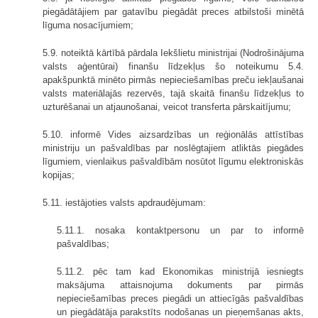
piegādātājiem par gatavību piegādāt preces atbilstoši minētā
līguma nosacījumiem;
5.9. noteiktā kārtībā pārdala Iekšlietu ministrijai (Nodrošinājuma
valsts aģentūrai) finanšu līdzekļus šo noteikumu 5.4.
apakšpunktā minēto pirmās nepieciešamības preču iekļaušanai
valsts materiālajās rezervēs, tajā skaitā finanšu līdzekļus to
uzturēšanai un atjaunošanai, veicot transferta pārskaitījumu;
5.10. informē Vides aizsardzības un reģionālās attīstības
ministriju un pašvaldības par noslēgtajiem atliktās piegādes
līgumiem, vienlaikus pašvaldībām nosūtot līgumu elektroniskās
kopijas;
5.11. iestājoties valsts apdraudējumam:
5.11.1. nosaka kontaktpersonu un par to informē
pašvaldības;
5.11.2. pēc tam kad Ekonomikas ministrijā iesniegts
maksājuma attaisnojuma dokuments par pirmās
nepieciešamības preces piegādi un attiecīgās pašvaldības
un piegādātāja parakstīts nodošanas un pieņemšanas akts,