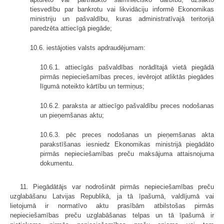
tiesvedību par bankrotu vai likvidāciju informē Ekonomikas
ministriju un pašvaldību, kuras administratīvajā teritorijā
paredzēta attiecīgā piegāde;
10.6. iestājoties valsts apdraudējumam:
10.6.1. attiecīgās pašvaldības norādītajā vietā piegādā
pirmās nepieciešamības preces, ievērojot atliktās piegādes
līgumā noteikto kārtību un termiņus;
10.6.2. paraksta ar attiecīgo pašvaldību preces nodošanas
un pieņemšanas aktu;
10.6.3. pēc preces nodošanas un pieņemšanas akta
parakstīšanas iesniedz Ekonomikas ministrijā piegādāto
pirmās nepieciešamības preču maksājuma attaisnojuma
dokumentu.
11. Piegādātājs var nodrošināt pirmās nepieciešamības preču
uzglabāšanu Latvijas Republikā, ja tā īpašumā, valdījumā vai
lietojumā ir normatīvo aktu prasībām atbilstošas pirmās
nepieciešamības preču uzglabāšanas telpas un tā īpašumā ir