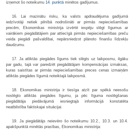
izņemot šo noteikumu
14. punktā
minētos gadījumus.
16. Lai mazinātu risku, ka valsts apdraudējuma gadījumā
iedzīvotāji netiek pilnībā nodrošināti ar pirmās nepieciešamības
precēm, Ekonomikas ministrija izvērtē iespēju slēgt līgumus ar
vairākiem piegādātājiem par attiecīgā pirmās nepieciešamības preču
veida piegādi pašvaldībai, nepārsniedzot plānoto finanšu līdzekļu
daudzumu.
17. Ja atliktās piegādes līgums tiek slēgts uz laikposmu, ilgāku
par gadu, tajā var paredzēt piegādātājam kompensācijas izmaksas,
kuras saistītas ar pirmās nepieciešamības preces cenas izmaiņām
atliktās piegādes līgumā noteiktajā laikposmā.
18. Ekonomikas ministrija ir tiesīga atzīt par spēkā neesošu
noslēgto atliktās piegādes līgumu, ja pēc līguma noslēgšanas
piegādātāja piedāvājumā iesniegtajā informācijā konstatēta
neatbilstība faktiskajai situācijai.
19. Ja piegādātājs neievēro šo noteikumu 10.2., 10.3. un 10.4.
apakšpunktā minētās prasības, Ekonomikas ministrija: