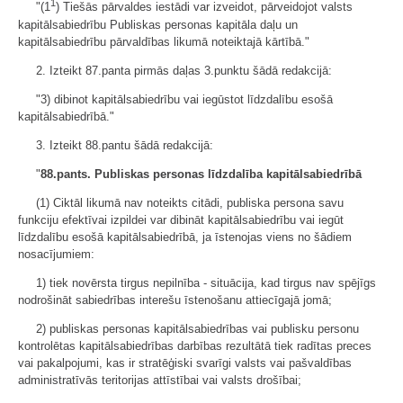
1
"(1
) Tiešās pārvaldes iestādi var izveidot, pārveidojot valsts
kapitālsabiedrību Publiskas personas kapitāla daļu un
kapitālsabiedrību pārvaldības likumā noteiktajā kārtībā."
2. Izteikt 87.panta pirmās daļas 3.punktu šādā redakcijā:
"3) dibinot kapitālsabiedrību vai iegūstot līdzdalību esošā
kapitālsabiedrībā."
3. Izteikt 88.pantu šādā redakcijā:
"
88.pants. Publiskas personas līdzdalība kapitālsabiedrībā
(1) Ciktāl likumā nav noteikts citādi, publiska persona savu
funkciju efektīvai izpildei var dibināt kapitālsabiedrību vai iegūt
līdzdalību esošā kapitālsabiedrībā, ja īstenojas viens no šādiem
nosacījumiem:
1) tiek novērsta tirgus nepilnība - situācija, kad tirgus nav spējīgs
nodrošināt sabiedrības interešu īstenošanu attiecīgajā jomā;
2) publiskas personas kapitālsabiedrības vai publisku personu
kontrolētas kapitālsabiedrības darbības rezultātā tiek radītas preces
vai pakalpojumi, kas ir stratēģiski svarīgi valsts vai pašvaldības
administratīvās teritorijas attīstībai vai valsts drošībai;