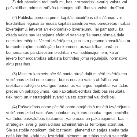
3) tiek pārvaldīti tādi īpašumi, kas ir stratēģiski svarīgi valsts vai
pašvaldības administratīvās teritorijas attīstībai vai valsts drošībai.
(2) Publiska persona pirms kapitālsabiedrības dibināšanas vai
līdzdalības iegūšanas esošā kapitālsabiedrībā veic paredzētās rīcības
izvērtējumu, ietverot arī ekonomisko izvērtējumu, lai pamatotu, ka
citādā veidā nav iespējams efektīvi sasniegt šā panta pirmajā daļā
noteiktos mērķus. Veicot izvērtējumu, publiska persona konsultējas ar
kompetentajām institūcijām konkurences aizsardzības jomā un
komersantus pārstāvošām biedrībām vai nodibinājumiem, kā arī
ievēro komercdarbības atbalsta kontroles jomu regulējošu normatīvo
aktu prasības.
(3) Ministru kabinets pēc šā panta otrajā daļā minētā izvērtējuma
veikšanas izdod noteikumus, kuros nosaka valsts attīstībai vai
drošībai stratēģiski svarīgus īpašumus vai tirgus nepilnību, vai tādas
preces un pakalpojumus, kas kapitālsabiedrības darbības rezultātā
tiek radīti un ir stratēģiski svarīgi valsts attīstībai vai drošībai.
(4) Pašvaldības dome pēc šā panta otrajā daļā minētā izvērtējuma
veikšanas izdod saistošos noteikumus, kuros nosaka tirgus nepilnību
vai tādus pašvaldības īpašumus, vai preces un pakalpojumus, kas ir
stratēģiski svarīgi pašvaldības administratīvās teritorijas attīstībai.
Šie saistošie noteikumi tiek izstrādāti, pieņemti un stājas spēkā tādā
pašā kārtībā, kādā tiek izstrādāti, pieņemti un stājas spēkā saistošie