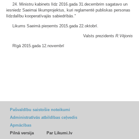
24. Ministru kabinets līdz 2016.gada 31.decembrim sagatavo un
iesniedz Saeimai likumprojektus, kuri reglamentē publiskas personas
līdzdalību kooperatīvajās sabiedrībās."
Likums Saeimā pieņemts 2015.gada 22.oktobrī.
Valsts prezidents
R.Vējonis
Rīgā 2015.gada 12.novembrī
Pašvaldību saistošie noteikumi
Administratīvās atbildības ceļvedis
Apmācības
Pilnā versija
Par Likumi.lv