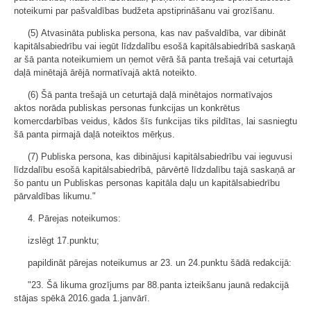
noteikumi par pašvaldības budžeta apstiprināšanu vai grozīšanu.
(5) Atvasināta publiska persona, kas nav pašvaldība, var dibināt
kapitālsabiedrību vai iegūt līdzdalību esošā kapitālsabiedrībā saskaņā
ar šā panta noteikumiem un ņemot vērā šā panta trešajā vai ceturtajā
daļā minētajā ārējā normatīvajā aktā noteikto.
(6) Šā panta trešajā un ceturtajā daļā minētajos normatīvajos
aktos norāda publiskas personas funkcijas un konkrētus
komercdarbības veidus, kādos šīs funkcijas tiks pildītas, lai sasniegtu
šā panta pirmajā daļā noteiktos mērķus.
(7) Publiska persona, kas dibinājusi kapitālsabiedrību vai ieguvusi
līdzdalību esošā kapitālsabiedrībā, pārvērtē līdzdalību tajā saskaņā ar
šo pantu un Publiskas personas kapitāla daļu un kapitālsabiedrību
pārvaldības likumu."
4. Pārejas noteikumos:
izslēgt 17.punktu;
papildināt pārejas noteikumus ar 23. un 24.punktu šādā redakcijā:
"23. Šā likuma grozījums par 88.panta izteikšanu jaunā redakcijā
stājas spēkā 2016.gada 1.janvārī.