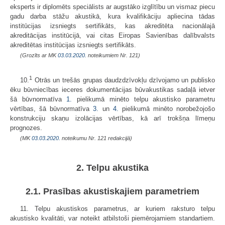
eksperts ir diplomēts speciālists ar augstāko izglītību un vismaz piecu
gadu darba stāžu akustikā, kura kvalifikāciju apliecina tādas
institūcijas izsniegts sertifikāts, kas akreditēta nacionālajā
akreditācijas institūcijā, vai citas Eiropas Savienības dalībvalsts
akreditētas institūcijas izsniegts sertifikāts.
(Grozīts ar MK
03.03.2020.
noteikumiem Nr. 121)
1
10.
Otrās un trešās grupas daudzdzīvokļu dzīvojamo un publisko
ēku būvniecības ieceres dokumentācijas būvakustikas sadaļā ietver
šā būvnormatīva
1.
pielikumā minēto telpu akustisko parametru
vērtības, šā būvnormatīva
3.
un
4.
pielikumā minēto norobežojošo
konstrukciju skaņu izolācijas vērtības, kā arī trokšņa līmeņu
prognozes.
(MK
03.03.2020.
noteikumu Nr. 121 redakcijā)
2. Telpu akustika
2.1. Prasības akustiskajiem parametriem
11. Telpu akustiskos parametrus, ar kuriem raksturo telpu
akustisko kvalitāti, var noteikt atbilstoši piemērojamiem standartiem.