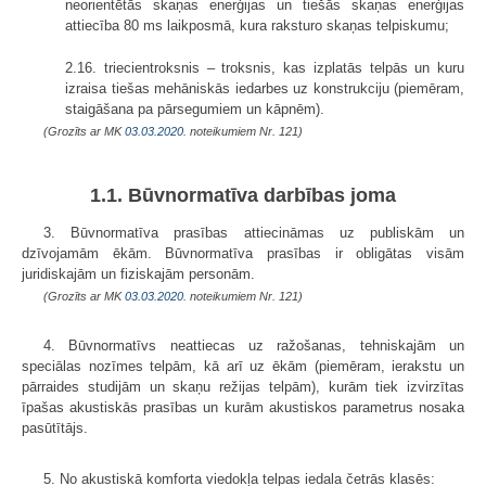
neorientētās skaņas enerģijas un tiešās skaņas enerģijas
attiecība 80 ms laikposmā, kura raksturo skaņas telpiskumu;
2.16. triecientroksnis – troksnis, kas izplatās telpās un kuru
izraisa tiešas mehāniskās iedarbes uz konstrukciju (piemēram,
staigāšana pa pārsegumiem un kāpnēm).
(Grozīts ar MK
03.03.2020.
noteikumiem Nr. 121)
1.1. Būvnormatīva darbības joma
3. Būvnormatīva prasības attiecināmas uz publiskām un
dzīvojamām ēkām. Būvnormatīva prasības ir obligātas visām
juridiskajām un fiziskajām personām.
(Grozīts ar MK
03.03.2020.
noteikumiem Nr. 121)
4. Būvnormatīvs neattiecas uz ražošanas, tehniskajām un
speciālas nozīmes telpām, kā arī uz ēkām (piemēram, ierakstu un
pārraides studijām un skaņu režijas telpām), kurām tiek izvirzītas
īpašas akustiskās prasības un kurām akustiskos parametrus nosaka
pasūtītājs.
5. No akustiskā komforta viedokļa telpas iedala četrās klasēs: