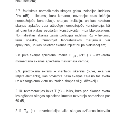
blakusceļiem;
2.7. faktiskais normalizētais skaņas gaisā izolācijas indekss
R’w (dB) – lielums, kuru izmanto, novērtējot ēkas iekšējo
norobežojošo konstrukciju skaņas izolāciju, un kas raksturo
skaņas izplatību caur attiecīgo norobežojošo konstrukciju, kā
arī caur tai blakus esošajām konstrukcijām – pa blakusceļiem.
Normalizētais skaņas gaisā izolācijas indekss Rw – lielums,
kuru nosaka, izmantojot laboratoriskos mērījumus vai
aprēķinus, un kas neietver skaņas izplatību pa blakusceļiem;
2.8. pīķa skaņas spiediena līmenis LC
(dBC). C – izsvarotā
pīķa
momentānā skaņas spiediena maksimālā vērtība;
2.9. prettrokšņa ekrāns – vienlaidu šķērslis (būve, ēka vai
reljefa elements), kas novietots tiešā skaņas ceļā no tās avota
uz aizsargājamo vietu un izraisa skaņas viļņu difrakciju;
2.10. reverberācijas laiks T (s) – laiks, kurā pēc skaņas avota
izslēgšanas skaņas spiediena līmenis uztvērējā samazinās par
60 dB;
2.11. T
(s) – reverberācijas laiks skaņas dzišanas intervālā
30