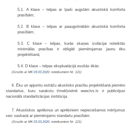
5.1. A klase – telpas ar īpaši augstām akustiskā komforta
prasībām;
5.2. B klase – telpas ar paaugstinātām akustiskā komforta
prasībām;
5.3. C klase – telpas, kurās skaņas izolācijai noteiktās
minimālās prasības ir obligāti piemērojamas jaunu ēku
projektēšanā;
5.4. D klase – telpas ekspluatācijā esošās ēkās.
(Grozīts ar MK
03.03.2020.
noteikumiem Nr. 121)
6. Ēku un apjumtu estrāžu akustisko prasību projektēšanā piemēro
standartus, kuru sarakstu tīmekļvietnē www.lvs.lv ir publicējusi
nacionālā standartizācijas institūcija.
7. Akustiskos aprēķinus un aprēķiniem nepieciešamos mērījumus
veic saskaņā ar piemērojamo standartu prasībām.
(Grozīts ar MK
03.03.2020.
noteikumiem Nr. 121)