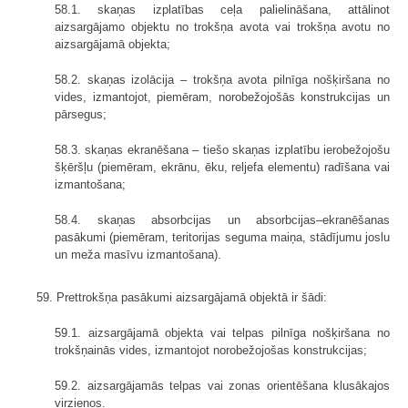
58.1. skaņas izplatības ceļa palielināšana, attālinot
aizsargājamo objektu no trokšņa avota vai trokšņa avotu no
aizsargājamā objekta;
58.2. skaņas izolācija – trokšņa avota pilnīga nošķiršana no
vides, izmantojot, piemēram, norobežojošās konstrukcijas un
pārsegus;
58.3. skaņas ekranēšana – tiešo skaņas izplatību ierobežojošu
šķēršļu (piemēram, ekrānu, ēku, reljefa elementu) radīšana vai
izmantošana;
58.4. skaņas absorbcijas un absorbcijas–ekranēšanas
pasākumi (piemēram, teritorijas seguma maiņa, stādījumu joslu
un meža masīvu izmantošana).
59. Prettrokšņa pasākumi aizsargājamā objektā ir šādi:
59.1. aizsargājamā objekta vai telpas pilnīga nošķiršana no
trokšņainās vides, izmantojot norobežojošas konstrukcijas;
59.2. aizsargājamās telpas vai zonas orientēšana klusākajos
virzienos.