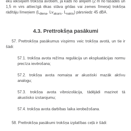
ēku iekšējiem trokšņa avotiem, ja kāds no ārējiem (2 m no fasādes un
1,5 m virs attiecīgā ēkas stāva grīdas vai zemes līmeņa) trokšņa
rādītāju līmeņiem (L
, Lv
, L
) pārsniedz 45 dBA.
diena
akars
nakts
4.3. Prettrokšņa pasākumi
57. Prettrokšņa pasākumus vispirms veic trokšņa avotā, un tie ir
šādi:
57.1. trokšņa avota režīma regulācija un ekspluatācijas normu
precīza ievērošana;
57.2. trokšņa avota nomaiņa ar akustiski mazāk aktīvu
analogu;
57.3. trokšņa avota vibroizolācija, tādējādi mazinot tā
akustisko izstarojumu;
57.4. trokšņa avota darbības laika ierobežošana.
58. Prettrokšņa pasākumi trokšņa izplatības ceļā ir šādi: