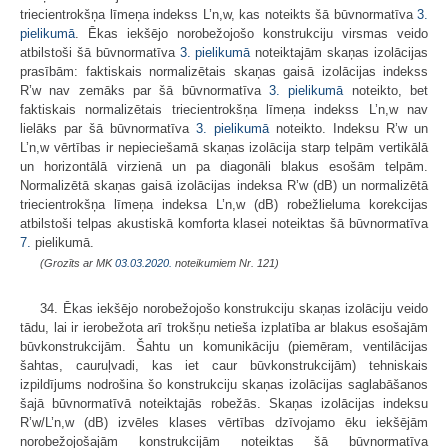
triecientrokšņa līmeņa indekss L’n,w, kas noteikts šā būvnormatīva
3.
pielikumā
. Ēkas iekšējo norobežojošo konstrukciju virsmas veido
atbilstoši šā būvnormatīva
3. pielikumā
noteiktajām skaņas izolācijas
prasībām: faktiskais normalizētais skaņas gaisā izolācijas indekss
R’w nav zemāks par šā būvnormatīva
3. pielikumā
noteikto, bet
faktiskais normalizētais triecientrokšņa līmeņa indekss L’n,w nav
lielāks par šā būvnormatīva
3. pielikumā
noteikto. Indeksu R’w un
L’n,w vērtības ir nepieciešamā skaņas izolācija starp telpām vertikālā
un horizontālā virzienā un pa diagonāli blakus esošām telpām.
Normalizētā skaņas gaisā izolācijas indeksa R’w (dB) un normalizētā
triecientrokšņa līmeņa indeksa L’n,w (dB) robežlieluma korekcijas
atbilstoši telpas akustiskā komforta klasei noteiktas šā būvnormatīva
7.
pielikumā.
(Grozīts ar MK
03.03.2020.
noteikumiem Nr. 121)
34. Ēkas iekšējo norobežojošo konstrukciju skaņas izolāciju veido
tādu, lai ir ierobežota arī trokšņu netieša izplatība ar blakus esošajām
būvkonstrukcijām. Šahtu un komunikāciju (piemēram, ventilācijas
šahtas, cauruļvadi, kas iet caur būvkonstrukcijām) tehniskais
izpildījums nodrošina šo konstrukciju skaņas izolācijas saglabāšanos
šajā būvnormatīvā noteiktajās robežās. Skaņas izolācijas indeksu
R’w/L’n,w (dB) izvēles klases vērtības dzīvojamo ēku iekšējām
norobežojošajām konstrukcijām noteiktas šā būvnormatīva