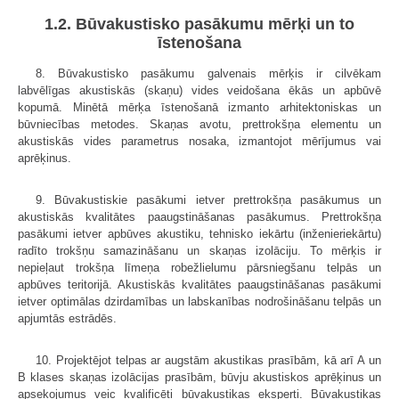
1.2. Būvakustisko pasākumu mērķi un to
īstenošana
8. Būvakustisko pasākumu galvenais mērķis ir cilvēkam
labvēlīgas akustiskās (skaņu) vides veidošana ēkās un apbūvē
kopumā. Minētā mērķa īstenošanā izmanto arhitektoniskas un
būvniecības metodes. Skaņas avotu, prettrokšņa elementu un
akustiskās vides parametrus nosaka, izmantojot mērījumus vai
aprēķinus.
9. Būvakustiskie pasākumi ietver prettrokšņa pasākumus un
akustiskās kvalitātes paaugstināšanas pasākumus. Prettrokšņa
pasākumi ietver apbūves akustiku, tehnisko iekārtu (inženieriekārtu)
radīto trokšņu samazināšanu un skaņas izolāciju. To mērķis ir
nepieļaut trokšņa līmeņa robežlielumu pārsniegšanu telpās un
apbūves teritorijā. Akustiskās kvalitātes paaugstināšanas pasākumi
ietver optimālas dzirdamības un labskanības nodrošināšanu telpās un
apjumtās estrādēs.
10. Projektējot telpas ar augstām akustikas prasībām, kā arī A un
B klases skaņas izolācijas prasībām, būvju akustiskos aprēķinus un
apsekojumus veic kvalificēti būvakustikas eksperti. Būvakustikas