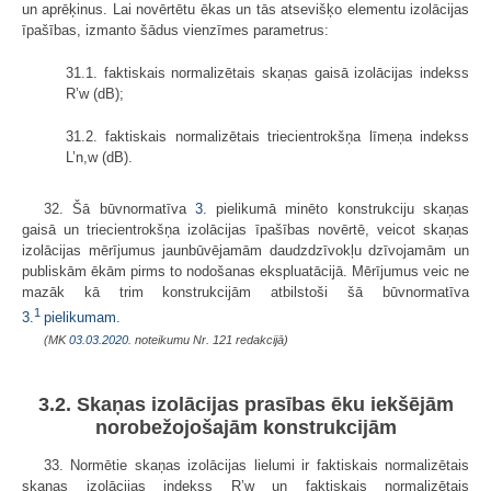
un aprēķinus. Lai novērtētu ēkas un tās atsevišķo elementu izolācijas
īpašības, izmanto šādus vienzīmes parametrus:
31.1. faktiskais normalizētais skaņas gaisā izolācijas indekss
R’w (dB);
31.2. faktiskais normalizētais triecientrokšņa līmeņa indekss
L’n,w (dB).
32. Šā būvnormatīva
3.
pielikumā minēto konstrukciju skaņas
gaisā un triecientrokšņa izolācijas īpašības novērtē, veicot skaņas
izolācijas mērījumus jaunbūvējamām daudzdzīvokļu dzīvojamām un
publiskām ēkām pirms to nodošanas ekspluatācijā. Mērījumus veic ne
mazāk kā trim konstrukcijām atbilstoši šā būvnormatīva
1
3.
pielikumam
.
(MK
03.03.2020.
noteikumu Nr. 121 redakcijā)
3.2. Skaņas izolācijas prasības ēku iekšējām
norobežojošajām konstrukcijām
33. Normētie skaņas izolācijas lielumi ir faktiskais normalizētais
skaņas izolācijas indekss R’w un faktiskais normalizētais