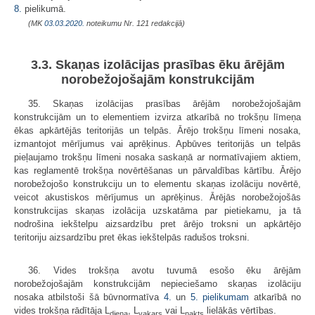
8.
pielikumā.
(MK
03.03.2020.
noteikumu Nr. 121 redakcijā)
3.3. Skaņas izolācijas prasības ēku ārējām
norobežojošajām konstrukcijām
35. Skaņas izolācijas prasības ārējām norobežojošajām
konstrukcijām un to elementiem izvirza atkarībā no trokšņu līmeņa
ēkas apkārtējās teritorijās un telpās. Ārējo trokšņu līmeni nosaka,
izmantojot mērījumus vai aprēķinus. Apbūves teritorijās un telpās
pieļaujamo trokšņu līmeni nosaka saskaņā ar normatīvajiem aktiem,
kas reglamentē trokšņa novērtēšanas un pārvaldības kārtību. Ārējo
norobežojošo konstrukciju un to elementu skaņas izolāciju novērtē,
veicot akustiskos mērījumus un aprēķinus. Ārējās norobežojošās
konstrukcijas skaņas izolācija uzskatāma par pietiekamu, ja tā
nodrošina iekštelpu aizsardzību pret ārējo troksni un apkārtējo
teritoriju aizsardzību pret ēkas iekštelpās radušos troksni.
36. Vides trokšņa avotu tuvumā esošo ēku ārējām
norobežojošajām konstrukcijām nepieciešamo skaņas izolāciju
nosaka atbilstoši šā būvnormatīva
4.
un
5. pielikumam
atkarībā no
vides trokšņa rādītāja L
, L
vai L
lielākās vērtības.
diena
vakars
nakts