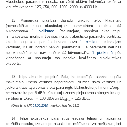
Akustiskos parametrus nosaka un vērtē oktāvu frekvenču joslās ar
vidusfrekvencēm 125, 250, 500, 1000, 2000 un 4000 Hz.
12. Vispārīgās prasības dažādu funkciju telpu klausītāju
(apmeklētāju) zonu akustiskajiem parametriem noteiktas šā
būvnormatīva
1. pielikumā
. Pasūtītājam, paredzot ēkas telpu
izmantošanas mērķi, ir tiesības norādīt akustisko parametru vērtības,
kas ir augstākas par šā būvnormatīva
1. pielikumā
minētajām
vērtībām, kā arī norādīt papildu parametrus. Ja parametru vērtības
netiek norādītas un nav minētas šā būvnormatīva
1. pielikumā
, pēc
vienošanās ar pasūtītāju tās nosaka kvalificēts būvakustikas
eksperts.
13. Telpu akustiku projektē tādu, lai lietderīgās skaņas signāla
maksimālā līmeņa vērtības nepārsniegtu dzirdes riska vērtības un
jebkurā klausītāju zonas vietā pārsniegtu blakustrokšņu līmeni LAeq,T
ne mazāk kā par 6 dBA. Klausītāju zonās pieļaujamās skaņas līmeņu
vērtības ir LAeq,T < 103 dBA un LC
< 125 dBC.
pīķa
(Grozīts ar MK
03.03.2020.
noteikumiem Nr. 121)
14. Telpu akustiskos parametrus esošās telpās un apjumtās
estrādēs nosaka, izmantojot akustiskos mērījumus vai aprēķinus, bet