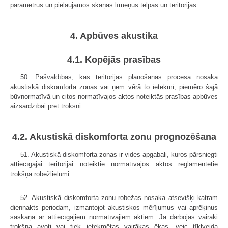
parametrus un pieļaujamos skaņas līmeņus telpās un teritorijās.
4. Apbūves akustika
4.1. Kopējās prasības
50. Pašvaldības, kas teritorijas plānošanas procesā nosaka
akustiskā diskomforta zonas vai ņem vērā to ietekmi, piemēro šajā
būvnormatīvā un citos normatīvajos aktos noteiktās prasības apbūves
aizsardzībai pret troksni.
4.2. Akustiskā diskomforta zonu prognozēšana
51. Akustiskā diskomforta zonas ir vides apgabali, kuros pārsniegti
attiecīgajai teritorijai noteiktie normatīvajos aktos reglamentētie
trokšņa robežlielumi.
52. Akustiskā diskomforta zonu robežas nosaka atsevišķi katram
diennakts periodam, izmantojot akustiskos mērījumus vai aprēķinus
saskaņā ar attiecīgajiem normatīvajiem aktiem. Ja darbojas vairāki
trokšņa avoti vai tiek ietekmētas vairākas ēkas, veic tīklveida