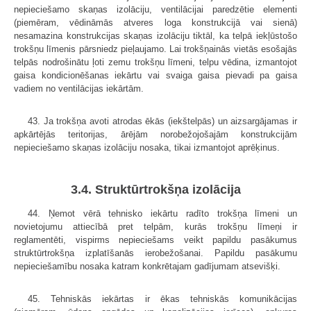
nepieciešamo skaņas izolāciju, ventilācijai paredzētie elementi
(piemēram, vēdināmās atveres loga konstrukcijā vai sienā)
nesamazina konstrukcijas skaņas izolāciju tiktāl, ka telpā iekļūstošo
trokšņu līmenis pārsniedz pieļaujamo. Lai trokšņainās vietās esošajās
telpās nodrošinātu ļoti zemu trokšņu līmeni, telpu vēdina, izmantojot
gaisa kondicionēšanas iekārtu vai svaiga gaisa pievadi pa gaisa
vadiem no ventilācijas iekārtām.
43. Ja trokšņa avoti atrodas ēkās (iekštelpās) un aizsargājamas ir
apkārtējās teritorijas, ārējām norobežojošajām konstrukcijām
nepieciešamo skaņas izolāciju nosaka, tikai izmantojot aprēķinus.
3.4. Struktūrtrokšņa izolācija
44. Ņemot vērā tehnisko iekārtu radīto trokšņa līmeni un
novietojumu attiecībā pret telpām, kurās trokšņu līmeņi ir
reglamentēti, vispirms nepieciešams veikt papildu pasākumus
struktūrtrokšņa izplatīšanās ierobežošanai. Papildu pasākumu
nepieciešamību nosaka katram konkrētajam gadījumam atsevišķi.
45. Tehniskās iekārtas ir ēkas tehniskās komunikācijas