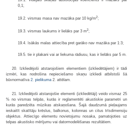
0,1;
2
19.2. virsmas masa nav mazāka par 10 kg/m
;
2
19.3. virsmas laukums ir lielāks par 3 m
;
19.4. īsākās malas attiecība pret garāko nav mazāka par 1:3;
19.5. tie ir plakani vai ar liekuma rādiusu, kas ir lielāks par 5 m.
20. Izkliedējoši atstarojošiem elementiem (izkliedētājiem) ir tādi
izmēri, kas nodrošina nepieciešamo skaņu izkliedi atbilstoši šā
būvnormatīva
2. pielikuma
2. attēlam.
21. Izkliedējoši atstarojošie elementi (izkliedētāji) veido vismaz 25
% no virsmas telpās, kurās ir reglamentēti akustiskie parametri un
kurās paredzēta mūzikas atskaņošana. Šajā daudzumā pieļaujams
ieskaitīt skatītāju krēslus, balkonus, kolonnas un citus trīsdimensiju
objektus. Attiecīgo elementu novietojumu nosaka, pamatojoties uz
telpas akustisko mērījumu vai datormodelēšanas rezultātiem.