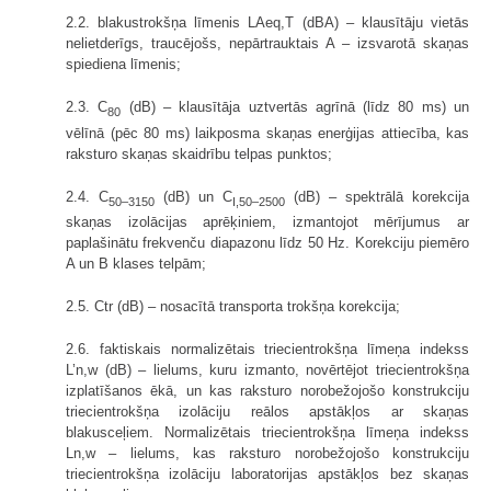
2.2. blakustrokšņa līmenis LAeq,T (dBA) – klausītāju vietās
nelietderīgs, traucējošs, nepārtrauktais A – izsvarotā skaņas
spiediena līmenis;
2.3. C
(dB) – klausītāja uztvertās agrīnā (līdz 80 ms) un
80
vēlīnā (pēc 80 ms) laikposma skaņas enerģijas attiecība, kas
raksturo skaņas skaidrību telpas punktos;
2.4. C
(dB) un C
(dB) – spektrālā korekcija
50–3150
I,50–2500
skaņas izolācijas aprēķiniem, izmantojot mērījumus ar
paplašinātu frekvenču diapazonu līdz 50 Hz. Korekciju piemēro
A un B klases telpām;
2.5. Ctr (dB) – nosacītā transporta trokšņa korekcija;
2.6. faktiskais normalizētais triecientrokšņa līmeņa indekss
L’n,w (dB) – lielums, kuru izmanto, novērtējot triecientrokšņa
izplatīšanos ēkā, un kas raksturo norobežojošo konstrukciju
triecientrokšņa izolāciju reālos apstākļos ar skaņas
blakusceļiem. Normalizētais triecientrokšņa līmeņa indekss
Ln,w – lielums, kas raksturo norobežojošo konstrukciju
triecientrokšņa izolāciju laboratorijas apstākļos bez skaņas