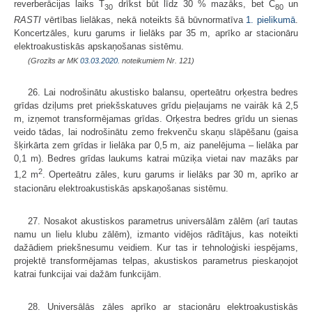
reverberācijas laiks T
drīkst būt līdz 30 % mazāks, bet C
un
30
80
RASTI
vērtības lielākas, nekā noteikts šā būvnormatīva
1. pielikumā
.
Koncertzāles, kuru garums ir lielāks par 35 m, aprīko ar stacionāru
elektroakustiskās apskaņošanas sistēmu.
(Grozīts ar MK
03.03.2020.
noteikumiem Nr. 121)
26. Lai nodrošinātu akustisko balansu, operteātru orķestra bedres
grīdas dziļums pret priekšskatuves grīdu pieļaujams ne vairāk kā 2,5
m, izņemot transformējamas grīdas. Orķestra bedres grīdu un sienas
veido tādas, lai nodrošinātu zemo frekvenču skaņu slāpēšanu (gaisa
šķirkārta zem grīdas ir lielāka par 0,5 m, aiz panelējuma – lielāka par
0,1 m). Bedres grīdas laukums katrai mūziķa vietai nav mazāks par
2
1,2 m
. Operteātru zāles, kuru garums ir lielāks par 30 m, aprīko ar
stacionāru elektroakustiskās apskaņošanas sistēmu.
27. Nosakot akustiskos parametrus universālām zālēm (arī tautas
namu un lielu klubu zālēm), izmanto vidējos rādītājus, kas noteikti
dažādiem priekšnesumu veidiem. Kur tas ir tehnoloģiski iespējams,
projektē transformējamas telpas, akustiskos parametrus pieskaņojot
katrai funkcijai vai dažām funkcijām.
28. Universālās zāles aprīko ar stacionāru elektroakustiskās