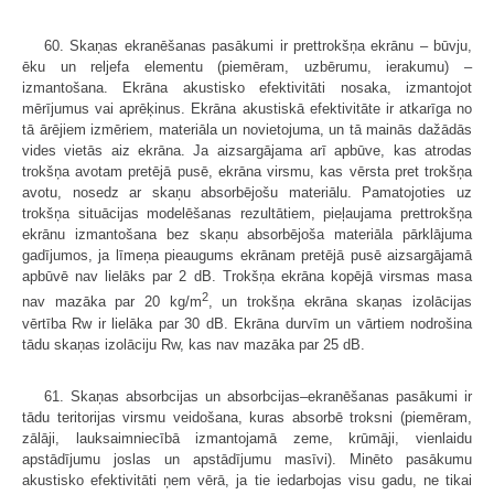
60. Skaņas ekranēšanas pasākumi ir prettrokšņa ekrānu – būvju,
ēku un reljefa elementu (piemēram, uzbērumu, ierakumu) –
izmantošana. Ekrāna akustisko efektivitāti nosaka, izmantojot
mērījumus vai aprēķinus. Ekrāna akustiskā efektivitāte ir atkarīga no
tā ārējiem izmēriem, materiāla un novietojuma, un tā mainās dažādās
vides vietās aiz ekrāna. Ja aizsargājama arī apbūve, kas atrodas
trokšņa avotam pretējā pusē, ekrāna virsmu, kas vērsta pret trokšņa
avotu, nosedz ar skaņu absorbējošu materiālu. Pamatojoties uz
trokšņa situācijas modelēšanas rezultātiem, pieļaujama prettrokšņa
ekrānu izmantošana bez skaņu absorbējoša materiāla pārklājuma
gadījumos, ja līmeņa pieaugums ekrānam pretējā pusē aizsargājamā
apbūvē nav lielāks par 2 dB. Trokšņa ekrāna kopējā virsmas masa
2
nav mazāka par 20 kg/m
, un trokšņa ekrāna skaņas izolācijas
vērtība Rw ir lielāka par 30 dB. Ekrāna durvīm un vārtiem nodrošina
tādu skaņas izolāciju Rw, kas nav mazāka par 25 dB.
61. Skaņas absorbcijas un absorbcijas–ekranēšanas pasākumi ir
tādu teritorijas virsmu veidošana, kuras absorbē troksni (piemēram,
zālāji, lauksaimniecībā izmantojamā zeme, krūmāji, vienlaidu
apstādījumu joslas un apstādījumu masīvi). Minēto pasākumu
akustisko efektivitāti ņem vērā, ja tie iedarbojas visu gadu, ne tikai