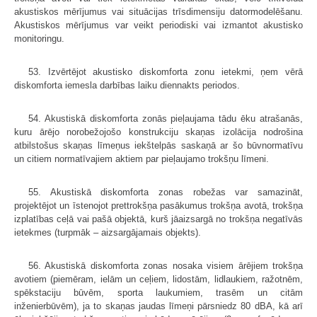
akustiskos mērījumus vai situācijas trīsdimensiju datormodelēšanu.
Akustiskos mērījumus var veikt periodiski vai izmantot akustisko
monitoringu.
53. Izvērtējot akustisko diskomforta zonu ietekmi, ņem vērā
diskomforta iemesla darbības laiku diennakts periodos.
54. Akustiskā diskomforta zonās pieļaujama tādu ēku atrašanās,
kuru ārējo norobežojošo konstrukciju skaņas izolācija nodrošina
atbilstošus skaņas līmeņus iekštelpās saskaņā ar šo būvnormatīvu
un citiem normatīvajiem aktiem par pieļaujamo trokšņu līmeni.
55. Akustiskā diskomforta zonas robežas var samazināt,
projektējot un īstenojot prettrokšņa pasākumus trokšņa avotā, trokšņa
izplatības ceļā vai pašā objektā, kurš jāaizsargā no trokšņa negatīvās
ietekmes (turpmāk – aizsargājamais objekts).
56. Akustiskā diskomforta zonas nosaka visiem ārējiem trokšņa
avotiem (piemēram, ielām un ceļiem, lidostām, lidlaukiem, ražotnēm,
spēkstaciju būvēm, sporta laukumiem, trasēm un citām
inženierbūvēm), ja to skaņas jaudas līmeņi pārsniedz 80 dBA, kā arī