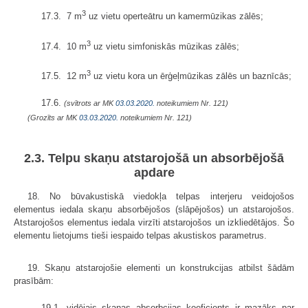
3
17.3. 7 m
uz vietu operteātru un kamermūzikas zālēs;
3
17.4. 10 m
uz vietu simfoniskās mūzikas zālēs;
3
17.5. 12 m
uz vietu kora un ērģeļmūzikas zālēs un baznīcās;
17.6.
(svītrots ar MK
03.03.2020.
noteikumiem Nr. 121)
(Grozīts ar MK
03.03.2020.
noteikumiem Nr. 121)
2.3. Telpu skaņu atstarojošā un absorbējošā
apdare
18. No būvakustiskā viedokļa telpas interjeru veidojošos
elementus iedala skaņu absorbējošos (slāpējošos) un atstarojošos.
Atstarojošos elementus iedala virzīti atstarojošos un izkliedētājos. Šo
elementu lietojums tieši iespaido telpas akustiskos parametrus.
19. Skaņu atstarojošie elementi un konstrukcijas atbilst šādām
prasībām:
19.1. vidējais skaņas absorbcijas koeficients ir mazāks par