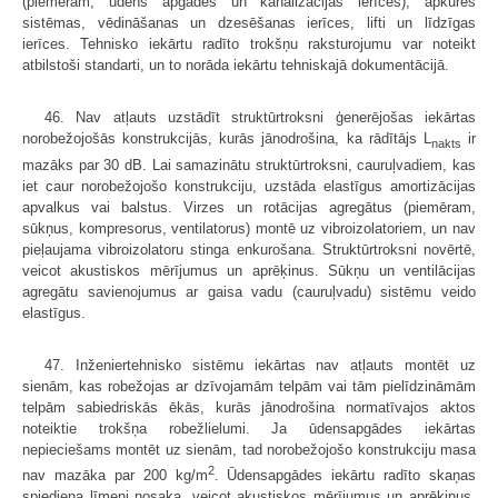
(piemēram, ūdens apgādes un kanalizācijas ierīces), apkures
sistēmas, vēdināšanas un dzesēšanas ierīces, lifti un līdzīgas
ierīces. Tehnisko iekārtu radīto trokšņu raksturojumu var noteikt
atbilstoši standarti, un to norāda iekārtu tehniskajā dokumentācijā.
46. Nav atļauts uzstādīt struktūrtroksni ģenerējošas iekārtas
norobežojošās konstrukcijās, kurās jānodrošina, ka rādītājs L
ir
nakts
mazāks par 30 dB. Lai samazinātu struktūrtroksni, cauruļvadiem, kas
iet caur norobežojošo konstrukciju, uzstāda elastīgus amortizācijas
apvalkus vai balstus. Virzes un rotācijas agregātus (piemēram,
sūkņus, kompresorus, ventilatorus) montē uz vibroizolatoriem, un nav
pieļaujama vibroizolatoru stinga enkurošana. Struktūrtroksni novērtē,
veicot akustiskos mērījumus un aprēķinus. Sūkņu un ventilācijas
agregātu savienojumus ar gaisa vadu (cauruļvadu) sistēmu veido
elastīgus.
47. Inženiertehnisko sistēmu iekārtas nav atļauts montēt uz
sienām, kas robežojas ar dzīvojamām telpām vai tām pielīdzināmām
telpām sabiedriskās ēkās, kurās jānodrošina normatīvajos aktos
noteiktie trokšņa robežlielumi. Ja ūdensapgādes iekārtas
nepieciešams montēt uz sienām, tad norobežojošo konstrukciju masa
2
nav mazāka par 200 kg/m
. Ūdensapgādes iekārtu radīto skaņas
spiediena līmeni nosaka, veicot akustiskos mērījumus un aprēķinus.