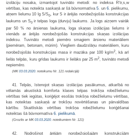
izolāciju nosaka, izmantojot tuvināto metodi: no indeksa R’tr,s,w
vērtības, kas noteikta saskaņā ar šā būvnormatīva
5.
un
6.
pielikumu,
atņem lielumu 10 lg S/S
, kur S ir ārējās norobežojošās konstrukcijas
0
laukums un S
ir telpas loga (durvju) laukums. Ja logs aizņem vairāk
0
par 50 % no ārsienas laukuma, loga skaņas izolācijas lielums ir
vienāds ar ārējās norobežojošās konstrukcijas skaņas izolācijas
indeksu. Tuvināto metodi piemēro smagiem ārsienu materiāliem
(piemēram, betonam, mūrim). Viegliem daudzslāņu materiāliem, kuru
2
norobežojošās konstrukcijas masa ir mazāka par 100 kg/m
, kā arī
2
lielās telpās, kuru grīdas laukums ir lielāks par 25 m
, tuvināto metodi
nepiemēro.
(MK
03.03.2020.
noteikumu Nr. 121 redakcijā)
41. Telpās, īstenojot skaņas izolācijas pasākumus, atkarībā no
vēlamās akustiskā komforta klases telpas trokšņa robežlielumu
vērtības tiek iegūtas, koriģējot esošās trokšņa robežlielumu vērtības,
kas noteiktas saskaņā ar trokšņu novērtēšanas un pārvaldības
kārtību. Skaitliskās vērtības trokšņa robežlielumu koriģēšanai
noteiktas šā būvnormatīva
6. pielikumā
.
(Grozīts ar MK
03.03.2020.
noteikumiem Nr. 121)
42. Nodrošinot ārējām norobežojošajām konstrukcijām