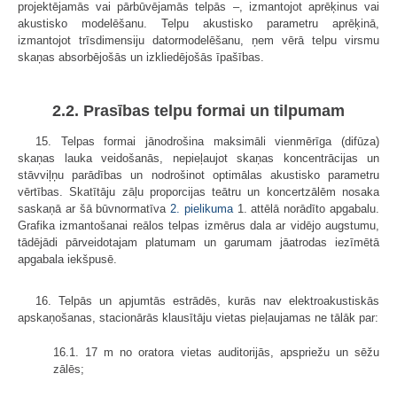
projektējamās vai pārbūvējamās telpās –, izmantojot aprēķinus vai
akustisko modelēšanu. Telpu akustisko parametru aprēķinā,
izmantojot trīsdimensiju datormodelēšanu, ņem vērā telpu virsmu
skaņas absorbējošās un izkliedējošās īpašības.
2.2. Prasības telpu formai un tilpumam
15. Telpas formai jānodrošina maksimāli vienmērīga (difūza)
skaņas lauka veidošanās, nepieļaujot skaņas koncentrācijas un
stāvviļņu parādības un nodrošinot optimālas akustisko parametru
vērtības. Skatītāju zāļu proporcijas teātru un koncertzālēm nosaka
saskaņā ar šā būvnormatīva
2. pielikuma
1. attēlā norādīto apgabalu.
Grafika izmantošanai reālos telpas izmērus dala ar vidējo augstumu,
tādējādi pārveidotajam platumam un garumam jāatrodas iezīmētā
apgabala iekšpusē.
16. Telpās un apjumtās estrādēs, kurās nav elektroakustiskās
apskaņošanas, stacionārās klausītāju vietas pieļaujamas ne tālāk par:
16.1. 17 m no oratora vietas auditorijās, apspriežu un sēžu
zālēs;