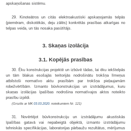
apskaņošanas sistēmu.
29. Kinoteātros un citās elektroakustiski apskaņojamās telpās
(piemēram, diskotēkās, deju zālēs) konkrētās prasības atkarīgas no
telpas veida, un tās nosaka pasūtītājs.
3. Skaņas izolācija
3.1. Kopējās prasības
30. Ēku konstrukcijas projektē un izbūvē tādas, lai ēku iekštelpās
un tām blakus esošajās teritorijās nodrošinātu trokšņa līmeņus
atbilstoši normatīvo aktu prasībām par trokšņa pieļaujamām
robežvērtībām. Izmanto būvkonstrukcijas un izstrādājumus, kuru
skaņas izolācijas īpašības nodrošina normatīvajos aktos noteikto
prasību izpildi.
(Grozīts ar MK
03.03.2020.
noteikumiem Nr. 121)
31. Novērtējot būvkonstrukciju un izstrādājumu akustiskās
īpašības gatavā vai nepabeigtā objektā, izmanto izstrādājumu
tehniskās specifikācijas, laboratorijas pārbaužu rezultātus, mērījumus