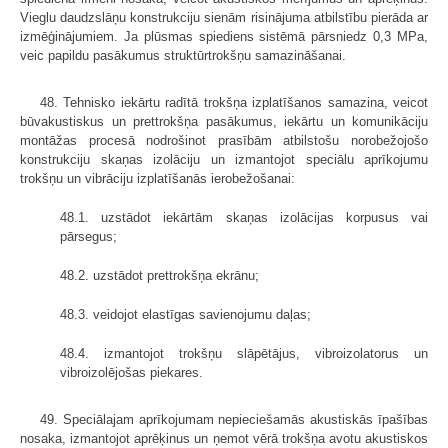
Vieglu daudzslāņu konstrukciju sienām risinājuma atbilstību pierāda ar
izmēģinājumiem. Ja plūsmas spiediens sistēmā pārsniedz 0,3 MPa,
veic papildu pasākumus struktūrtrokšņu samazināšanai.
48. Tehnisko iekārtu radītā trokšņa izplatīšanos samazina, veicot
būvakustiskus un prettrokšņa pasākumus, iekārtu un komunikāciju
montāžas procesā nodrošinot prasībām atbilstošu norobežojošo
konstrukciju skaņas izolāciju un izmantojot speciālu aprīkojumu
trokšņu un vibrāciju izplatīšanās ierobežošanai:
48.1. uzstādot iekārtām skaņas izolācijas korpusus vai
pārsegus;
48.2. uzstādot prettrokšņa ekrānu;
48.3. veidojot elastīgas savienojumu daļas;
48.4. izmantojot trokšņu slāpētājus, vibroizolatorus un
vibroizolējošas piekares.
49. Speciālajam aprīkojumam nepieciešamās akustiskās īpašības
nosaka, izmantojot aprēķinus un ņemot vērā trokšņa avotu akustiskos