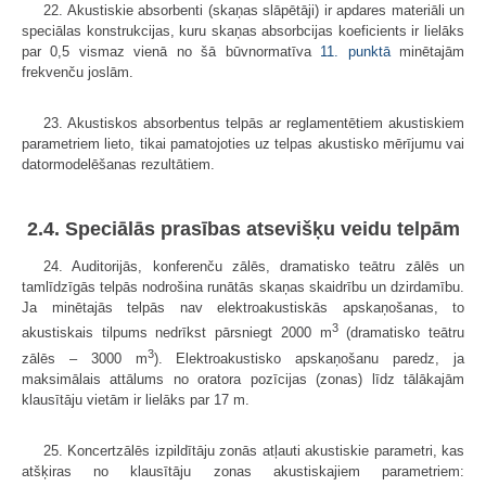
22. Akustiskie absorbenti (skaņas slāpētāji) ir apdares materiāli un
speciālas konstrukcijas, kuru skaņas absorbcijas koeficients ir lielāks
par 0,5 vismaz vienā no šā būvnormatīva
11. punktā
minētajām
frekvenču joslām.
23. Akustiskos absorbentus telpās ar reglamentētiem akustiskiem
parametriem lieto, tikai pamatojoties uz telpas akustisko mērījumu vai
datormodelēšanas rezultātiem.
2.4. Speciālās prasības atsevišķu veidu telpām
24. Auditorijās, konferenču zālēs, dramatisko teātru zālēs un
tamlīdzīgās telpās nodrošina runātās skaņas skaidrību un dzirdamību.
Ja minētajās telpās nav elektroakustiskās apskaņošanas, to
3
akustiskais tilpums nedrīkst pārsniegt 2000 m
(dramatisko teātru
3
zālēs – 3000 m
). Elektroakustisko apskaņošanu paredz, ja
maksimālais attālums no oratora pozīcijas (zonas) līdz tālākajām
klausītāju vietām ir lielāks par 17 m.
25. Koncertzālēs izpildītāju zonās atļauti akustiskie parametri, kas
atšķiras no klausītāju zonas akustiskajiem parametriem: