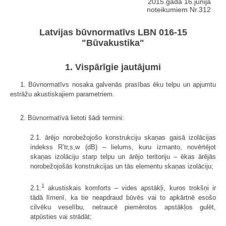
2015.gada 16.jūnija
noteikumiem Nr.312
Latvijas būvnormatīvs LBN 016-15
"Būvakustika"
1. Vispārīgie jautājumi
1. Būvnormatīvs nosaka galvenās prasības ēku telpu un apjumtu
estrāžu akustiskajiem parametriem.
2. Būvnormatīvā lietoti šādi termini:
2.1. ārējo norobežojošo konstrukciju skaņas gaisā izolācijas
indekss R’tr,s,w (dB) – lielums, kuru izmanto, novērtējot
skaņas izolāciju starp telpu un ārējo teritoriju – ēkas ārējās
norobežojošās konstrukcijas un tās elementu skaņas izolāciju;
1
2.1.
akustiskais komforts – vides apstākļi, kuros trokšņi ir
tādā līmenī, ka tie neapdraud būvēs vai to apkārtnē esošo
cilvēku veselību, netraucē piemērotos apstākļos gulēt,
atpūsties vai strādāt;