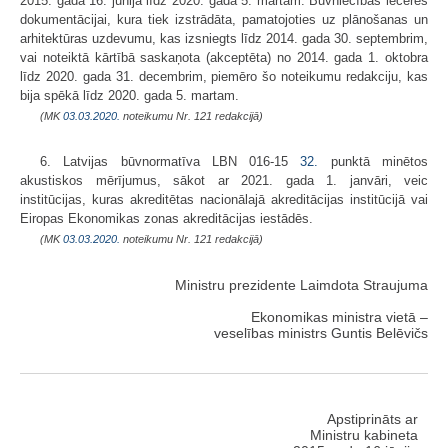
2015. gada 16. jūnija līdz 2020. gada 5. martam. Būvniecības ieceres
dokumentācijai, kura tiek izstrādāta, pamatojoties uz plānošanas un
arhitektūras uzdevumu, kas izsniegts līdz 2014. gada 30. septembrim,
vai noteiktā kārtībā saskaņota (akceptēta) no 2014. gada 1. oktobra
līdz 2020. gada 31. decembrim, piemēro šo noteikumu redakciju, kas
bija spēkā līdz 2020. gada 5. martam.
(MK
03.03.2020.
noteikumu Nr. 121 redakcijā)
6. Latvijas būvnormatīva LBN 016-15
32.
punktā minētos
akustiskos mērījumus, sākot ar 2021. gada 1. janvāri, veic
institūcijas, kuras akreditētas nacionālajā akreditācijas institūcijā vai
Eiropas Ekonomikas zonas akreditācijas iestādēs.
(MK
03.03.2020.
noteikumu Nr. 121 redakcijā)
Ministru prezidente Laimdota Straujuma
Ekonomikas ministra vietā –
veselības ministrs Guntis Belēvičs
Apstiprināts ar
Ministru kabineta