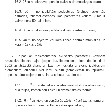
16.2. 23 m no skatuves portāla plaknes dramatiskajos teātros;
16.3. 30 m no izpildītāju podestūras (tribīnes) apjumtās
estrādēs, izņemot estrādes, kas paredzētas koriem, kuros ir
vairāk nekā 50 dalībnieku;
16.4. 35 m no skatuves portāla plaknes operteātru zālēs;
16.5. 40 m no orķestra vai kora zonas centra simfoniskās un
kora mūzikas zālēs.
17. Telpās ar reglamentētām akustisko parametru vērtībām
akustiskā tilpuma daļas (telpas būvtilpuma daļa, kurā dominē tikai
tiešā un atstarotā skaņa un kas nav nošķirta ar skaņu izolējošiem
elementiem) attiecību pret vietu skaitu (apmeklētāju un izpildītāju
kopējo skaitu) projektē tādu, lai tā nebūtu mazāka par:
3
17.1. 5 m
uz vietu telpās ar elektroakustisku apskaņošanu,
auditorijās, konferenču zālēs un dramatiskajos teātros;
3
17.2. 6 m
uz vietu universālajās zālēs, kā arī tautas namu un
operetes teātru zālēs, kulta un sakrālajās telpās;