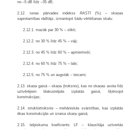
no –5 dB līdz –35 dB;
2.12. runas pārvades indekss
RASTI
(%) – skaņas
saprotamības rādītājs, izmantojot šādu vērtēšanas skalu:
2.12.1. mazāk par 30 % – slikti;
2.12.2. no 30 % līdz 45 % – vāji;
2.12.3. no 45 % līdz 60 % – apmierinoši;
2.12.4. no 60 % līdz 75 % – labi;
2.12.5. no 75 % un augstāk – teicami;
2.13. skaņa gaisā – skaņa (troksnis), kas no skaņas avota līdz
uztvērējiem blakustelpās izplatās gaisā, šķērsojot
konstrukcijas;
2.14. struktūrtroksnis – mehāniskās svārstības, kas izplatās
ēkas konstrukcijās un izraisa skaņu gaisā;
2.15. telpiskuma koeficients LF – klausītāja uztvertās