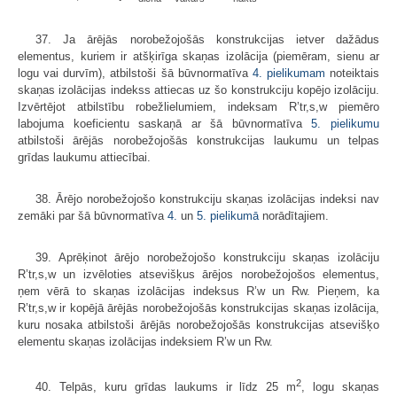
37. Ja ārējās norobežojošās konstrukcijas ietver dažādus
elementus, kuriem ir atšķirīga skaņas izolācija (piemēram, sienu ar
logu vai durvīm), atbilstoši šā būvnormatīva
4. pielikumam
noteiktais
skaņas izolācijas indekss attiecas uz šo konstrukciju kopējo izolāciju.
Izvērtējot atbilstību robežlielumiem, indeksam R’tr,s,w piemēro
labojuma koeficientu saskaņā ar šā būvnormatīva
5. pielikumu
atbilstoši ārējās norobežojošās konstrukcijas laukumu un telpas
grīdas laukumu attiecībai.
38. Ārējo norobežojošo konstrukciju skaņas izolācijas indeksi nav
zemāki par šā būvnormatīva
4.
un
5. pielikumā
norādītajiem.
39. Aprēķinot ārējo norobežojošo konstrukciju skaņas izolāciju
R’tr,s,w un izvēloties atsevišķus ārējos norobežojošos elementus,
ņem vērā to skaņas izolācijas indeksus R’w un Rw. Pieņem, ka
R’tr,s,w ir kopējā ārējās norobežojošās konstrukcijas skaņas izolācija,
kuru nosaka atbilstoši ārējās norobežojošās konstrukcijas atsevišķo
elementu skaņas izolācijas indeksiem R’w un Rw.
2
40. Telpās, kuru grīdas laukums ir līdz 25 m
, logu skaņas