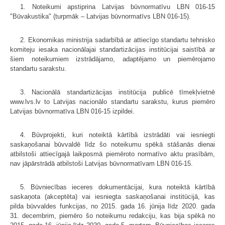
1. Noteikumi apstiprina Latvijas būvnormatīvu LBN 016-15
"Būvakustika" (turpmāk – Latvijas būvnormatīvs LBN 016-15).
2. Ekonomikas ministrija sadarbībā ar attiecīgo standartu tehnisko
komiteju iesaka nacionālajai standartizācijas institūcijai saistībā ar
šiem noteikumiem izstrādājamo, adaptējamo un piemērojamo
standartu sarakstu.
3. Nacionālā standartizācijas institūcija publicē tīmekļvietnē
www.lvs.lv to Latvijas nacionālo standartu sarakstu, kurus piemēro
Latvijas būvnormatīva LBN 016-15 izpildei.
4. Būvprojekti, kuri noteiktā kārtībā izstrādāti vai iesniegti
saskaņošanai būvvaldē līdz šo noteikumu spēkā stāšanās dienai
atbilstoši attiecīgajā laikposmā piemēroto normatīvo aktu prasībām,
nav jāpārstrādā atbilstoši Latvijas būvnormatīvam LBN 016-15.
5. Būvniecības ieceres dokumentācijai, kura noteiktā kārtībā
saskaņota (akceptēta) vai iesniegta saskaņošanai institūcijā, kas
pilda būvvaldes funkcijas, no 2015. gada 16. jūnija līdz 2020. gada
31. decembrim, piemēro šo noteikumu redakciju, kas bija spēkā no