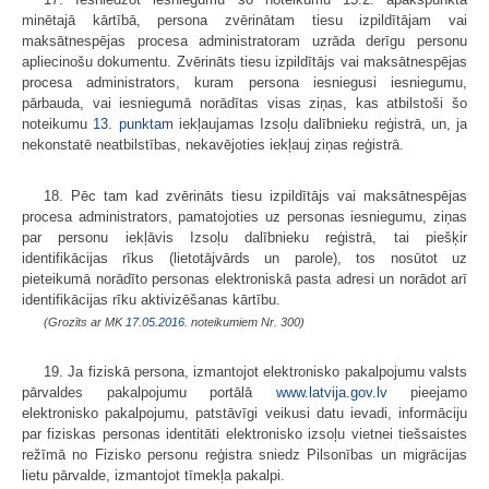
minētajā kārtībā, persona zvērinātam tiesu izpildītājam vai
maksātnespējas procesa administratoram uzrāda derīgu personu
apliecinošu dokumentu. Zvērināts tiesu izpildītājs vai maksātnespējas
procesa administrators, kuram persona iesniegusi iesniegumu,
pārbauda, vai iesniegumā norādītas visas ziņas, kas atbilstoši šo
noteikumu
13. punktam
iekļaujamas Izsoļu dalībnieku reģistrā, un, ja
nekonstatē neatbilstības, nekavējoties iekļauj ziņas reģistrā.
18. Pēc tam kad zvērināts tiesu izpildītājs vai maksātnespējas
procesa administrators, pamatojoties uz personas iesniegumu, ziņas
par personu iekļāvis Izsoļu dalībnieku reģistrā, tai piešķir
identifikācijas rīkus (lietotājvārds un parole), tos nosūtot uz
pieteikumā norādīto personas elektroniskā pasta adresi un norādot arī
identifikācijas rīku aktivizēšanas kārtību.
(Grozīts ar MK
17.05.2016.
noteikumiem Nr. 300)
19. Ja fiziskā persona, izmantojot elektronisko pakalpojumu valsts
pārvaldes pakalpojumu portālā
www.latvija.gov.lv
pieejamo
elektronisko pakalpojumu, patstāvīgi veikusi datu ievadi, informāciju
par fiziskas personas identitāti elektronisko izsoļu vietnei tiešsaistes
režīmā no Fizisko personu reģistra sniedz Pilsonības un migrācijas
lietu pārvalde, izmantojot tīmekļa pakalpi.