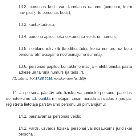
13.2. personas kods vai dzimšanas datums (personai, kurai
nav piešķirts personas kods);
13.3. kontaktadrese;
13.4. personu apliecinoša dokumenta veids un numurs;
13.5. norēķinu rekvizīti (kredītiestādes konta numurs, uz kuru
personai atmaksājama nodrošinājuma summa);
13.6. personas papildu kontaktinformācija – elektroniskā pasta
adrese un tālruņa numurs (ja tāds ir).
(Grozīts ar MK
17.05.2016.
noteikumiem Nr. 300)
14. Ja persona pārstāv citu fizisku vai juridisku personu, papildus
šo noteikumu
13. punktā
minētajām ziņām norāda arī šādas ziņas par
reģistrēta lietotāja pārstāvamo personu un pilnvarojumu:
14.1. pārstāvamās personas veids;
14.2. vārds, uzvārds fiziskai personai vai nosaukums juridiskai
personai;