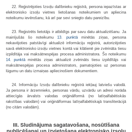
22. Reģistrējoties Izsoļu dalībnieku reģistrā, persona iepazīstas ar
elektronisko izsoļu vietnes lietošanas noteikumiem un apliecina
noteikumu ievērošanu, kā arī par sevi sniegto datu pareizību.
23. Reģistrēts lietotājs ir atbildīgs par savu datu aktualizēšanu. Ja
mainījušās šo noteikumu
13. punktā
minētās ziņas, persona
nekavējoties patstāvīgi aktualizē informāciju reģistrā, autorizējoties
savā elektronisko izsoļu vietnes kontā vai klātienē pie zvērināta tiesu
izpildītāja vai maksātnespējas procesa administratora. Šo noteikumu
14. punktā
minētās ziņas aktualizē zvērināts tiesu izpildītājs vai
maksātnespējas procesa administrators, pamatojoties uz personas
lūgumu un datu izmaiņas apliecinošiem dokumentiem.
24. Informāciju Izsoļu dalībnieku reģistrā iekļauj latviešu valodā.
Ja persona ir ārzemnieks, personas vārdu, uzvārdu un adresi norāda
attiecīgās ārvalsts valodas oriģinālformā (no latīņalfabētiskās
rakstības valodām) vai oriģinālformas latīņalfabētiskajā transliterācijā
(no citām valodām).
III. Sludinājuma sagatavošana, nosūtīšana
publicēšanai un izvietošana elektronisko izsoļu