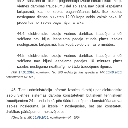
44.3. saskaņā ar likumu pagarinātajā izsolē elektronisko izsoļu
vietnes darbības traucējumu dēļ solīšana nav bijusi iespējama
laikposmā, kas no izsoles pagarināšanas brīža līdz izsoles
noslēguma dienas pulksten 12.00 kopā veido vairāk nekā 10
procentus no izsoles pagarinājuma laika;
44.4. elektronisko izsoļu vietnes darbības traucējumu dēļ
solīšana nav bijusi iespējama pēdējā stundā pirms izsoles
noslēgšanās laikposmā, kas kopā veido vismaz 5 minūtes;
44.5. elektronisko izsoļu vietnes darbības traucējumu dēļ
solīšana nav bijusi iespējama pēdējās 10 minūtēs pirms
izsoles noslēguma neatkarīgi no šādu traucējumu ilguma.
(MK
17.05.2016.
noteikumu Nr. 300 redakcijā, kas grozīta ar MK
18.09.2018.
noteikumiem Nr. 590)
45. Tiesu administrācija informē izsoles rīkotāju par elektronisko
izsoļu vietnes sistēmas darbībā konstatētiem būtiskiem tehniskiem
traucējumiem 24 stundu laikā pēc šādu traucējumu konstatēšanas vai
izsoles noslēguma, ja izsole ir noslēgusies, bet par konstatētu
drošības pārkāpumu – nekavējoties.
(Grozīts ar MK
18.09.2018.
noteikumiem Nr. 590)