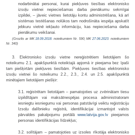
nodarbinātai personai, kurai piekļuves tiesības elektronisko
izsoļu vietnei nepieciešamas darba pienākumu sekmīgai
izpildei, – jāveic vietnes lietotāju kontu administrēšana, kā arī
sistēmas testēšanas nolūkos tam nodrošināta iespēja apskatīt
jebkuru vietnē iekļauto informāciju, kas nepieciešama darba
pienākumu veikšanai.
(Grozīts ar MK
18.09.2018.
noteikumiem Nr. 590; MK
27.06.2023.
noteikumiem
Nr. 340)
3. Elektronisko izsoļu vietne nereģistrētiem lietotājiem šo
noteikumu 2.1. apakšpunktā noteiktajā apjomā ir pieejama bez īpaši
tam piešķirtām piekļuves tiesībām. Piekļuves tiesības elektronisko
izsoļu vietnei šo noteikumu 2.2., 2.3., 2.4. un 2.5. apakšpunktā
minētajiem lietotājiem piešķir:
3.1. reģistrētam lietotājam – pamatojoties uz zvērinātam tiesu
izpildītājam vai maksātnespējas procesa administratoram
iesniegtu iesniegumu vai personas patstāvīgi veiktu reģistrāciju
Izsoļu dalībnieku reģistrā, identifikācijai izmantojot valsts
pārvaldes pakalpojumu portālā
www.latvija.gov.lv
pieejamos
personas identifikācijas līdzekļus;
3.2. solītājam – pamatojoties uz izsoles rīkotāja elektronisko