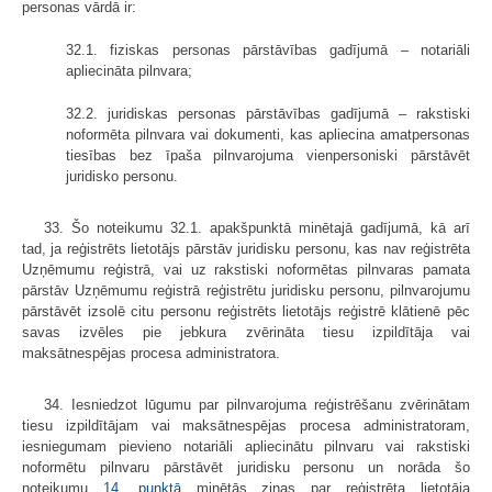
personas vārdā ir:
32.1. fiziskas personas pārstāvības gadījumā – notariāli
apliecināta pilnvara;
32.2. juridiskas personas pārstāvības gadījumā – rakstiski
noformēta pilnvara vai dokumenti, kas apliecina amatpersonas
tiesības bez īpaša pilnvarojuma vienpersoniski pārstāvēt
juridisko personu.
33. Šo noteikumu 32.1. apakšpunktā minētajā gadījumā, kā arī
tad, ja reģistrēts lietotājs pārstāv juridisku personu, kas nav reģistrēta
Uzņēmumu reģistrā, vai uz rakstiski noformētas pilnvaras pamata
pārstāv Uzņēmumu reģistrā reģistrētu juridisku personu, pilnvarojumu
pārstāvēt izsolē citu personu reģistrēts lietotājs reģistrē klātienē pēc
savas izvēles pie jebkura zvērināta tiesu izpildītāja vai
maksātnespējas procesa administratora.
34. Iesniedzot lūgumu par pilnvarojuma reģistrēšanu zvērinātam
tiesu izpildītājam vai maksātnespējas procesa administratoram,
iesniegumam pievieno notariāli apliecinātu pilnvaru vai rakstiski
noformētu pilnvaru pārstāvēt juridisku personu un norāda šo
noteikumu
14. punktā
minētās ziņas par reģistrēta lietotāja