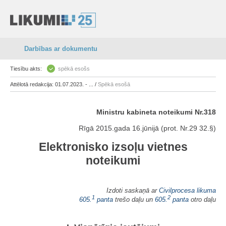
Darbības ar dokumentu
Tiesību akts:
spēkā esošs
Attēlotā redakcija: 01.07.2023. - ... /
Spēkā esošā
Ministru kabineta noteikumi Nr.318
Rīgā 2015.gada 16.jūnijā (prot. Nr.29 32.§)
Elektronisko izsoļu vietnes
noteikumi
Izdoti saskaņā ar
Civilprocesa likuma
1
2
605.
panta
trešo daļu un
605.
panta
otro daļu