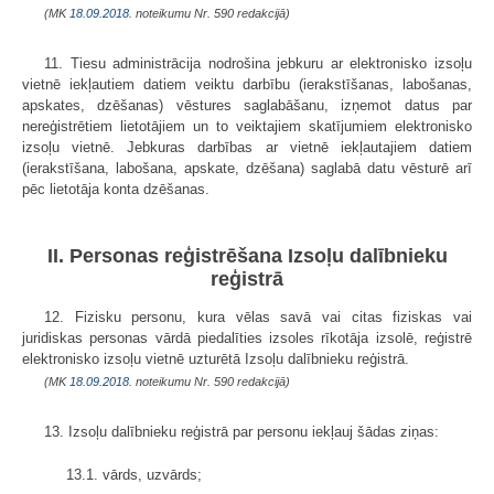
(MK
18.09.2018.
noteikumu Nr. 590 redakcijā)
11. Tiesu administrācija nodrošina jebkuru ar elektronisko izsoļu
vietnē iekļautiem datiem veiktu darbību (ierakstīšanas, labošanas,
apskates, dzēšanas) vēstures saglabāšanu, izņemot datus par
nereģistrētiem lietotājiem un to veiktajiem skatījumiem elektronisko
izsoļu vietnē. Jebkuras darbības ar vietnē iekļautajiem datiem
(ierakstīšana, labošana, apskate, dzēšana) saglabā datu vēsturē arī
pēc lietotāja konta dzēšanas.
II. Personas reģistrēšana Izsoļu dalībnieku
reģistrā
12. Fizisku personu, kura vēlas savā vai citas fiziskas vai
juridiskas personas vārdā piedalīties izsoles rīkotāja izsolē, reģistrē
elektronisko izsoļu vietnē uzturētā Izsoļu dalībnieku reģistrā.
(MK
18.09.2018.
noteikumu Nr. 590 redakcijā)
13. Izsoļu dalībnieku reģistrā par personu iekļauj šādas ziņas:
13.1. vārds, uzvārds;