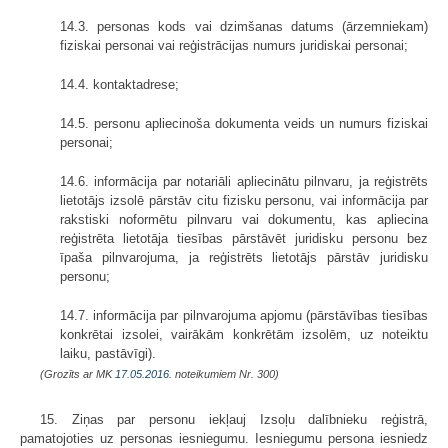
14.3. personas kods vai dzimšanas datums (ārzemniekam)
fiziskai personai vai reģistrācijas numurs juridiskai personai;
14.4. kontaktadrese;
14.5. personu apliecinoša dokumenta veids un numurs fiziskai
personai;
14.6. informācija par notariāli apliecinātu pilnvaru, ja reģistrēts
lietotājs izsolē pārstāv citu fizisku personu, vai informācija par
rakstiski noformētu pilnvaru vai dokumentu, kas apliecina
reģistrēta lietotāja tiesības pārstāvēt juridisku personu bez
īpaša pilnvarojuma, ja reģistrēts lietotājs pārstāv juridisku
personu;
14.7. informācija par pilnvarojuma apjomu (pārstāvības tiesības
konkrētai izsolei, vairākām konkrētām izsolēm, uz noteiktu
laiku, pastāvīgi).
(Grozīts ar MK
17.05.2016.
noteikumiem Nr. 300)
15. Ziņas par personu iekļauj Izsoļu dalībnieku reģistrā,
pamatojoties uz personas iesniegumu. Iesniegumu persona iesniedz