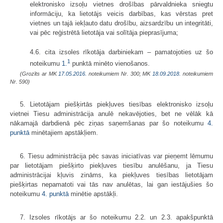
elektronisko izsoļu vietnes drošības pārvaldnieka sniegtu
informāciju, ka lietotājs veicis darbības, kas vērstas pret
vietnes un tajā iekļauto datu drošību, aizsardzību un integritāti,
vai pēc reģistrētā lietotāja vai solītāja pieprasījuma;
4.6. cita izsoles rīkotāja darbiniekam – pamatojoties uz šo
1
noteikumu
1.
punktā minēto vienošanos.
(Grozīts ar MK
17.05.2016.
noteikumiem Nr. 300; MK
18.09.2018.
noteikumiem
Nr. 590)
5. Lietotājam piešķirtās piekļuves tiesības elektronisko izsoļu
vietnei Tiesu administrācija anulē nekavējoties, bet ne vēlāk kā
nākamajā darbdienā pēc ziņas saņemšanas par šo noteikumu
4.
punktā
minētajiem apstākļiem.
6. Tiesu administrācija pēc savas iniciatīvas var pieņemt lēmumu
par lietotājam piešķirto piekļuves tiesību anulēšanu, ja Tiesu
administrācijai kļuvis zināms, ka piekļuves tiesības lietotājam
piešķirtas nepamatoti vai tās nav anulētas, lai gan iestājušies šo
noteikumu
4. punktā
minētie apstākļi.
7. Izsoles rīkotājs ar šo noteikumu 2.2. un 2.3. apakšpunktā