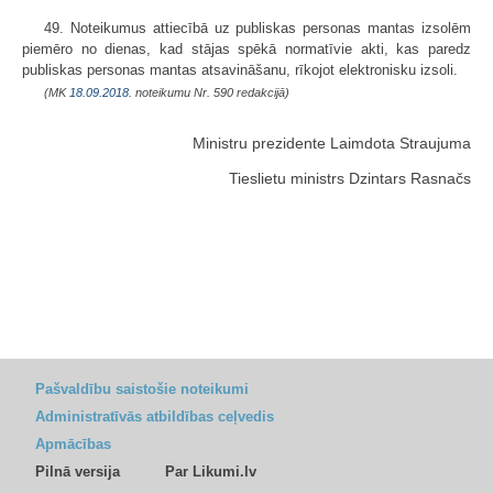
49. Noteikumus attiecībā uz publiskas personas mantas izsolēm
piemēro no dienas, kad stājas spēkā normatīvie akti, kas paredz
publiskas personas mantas atsavināšanu, rīkojot elektronisku izsoli.
(MK
18.09.2018.
noteikumu Nr. 590 redakcijā)
Ministru prezidente Laimdota Straujuma
Tieslietu ministrs Dzintars Rasnačs
Pašvaldību saistošie noteikumi
Administratīvās atbildības ceļvedis
Apmācības
Pilnā versija
Par Likumi.lv