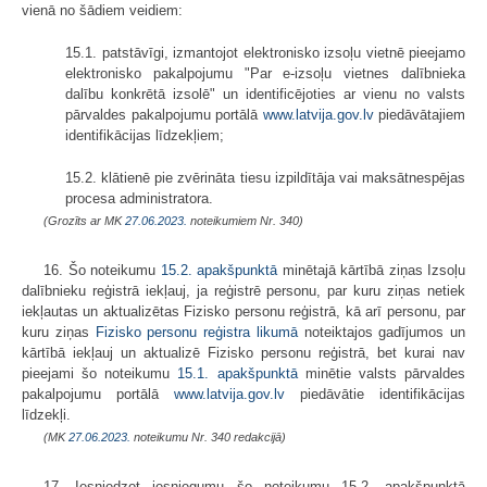
vienā no šādiem veidiem:
15.1. patstāvīgi, izmantojot elektronisko izsoļu vietnē pieejamo
elektronisko pakalpojumu "Par e-izsoļu vietnes dalībnieka
dalību konkrētā izsolē" un identificējoties ar vienu no valsts
pārvaldes pakalpojumu portālā
www.latvija.gov.lv
piedāvātajiem
identifikācijas līdzekļiem;
15.2. klātienē pie zvērināta tiesu izpildītāja vai maksātnespējas
procesa administratora.
(Grozīts ar MK
27.06.2023.
noteikumiem Nr. 340)
16. Šo noteikumu
15.2. apakšpunktā
minētajā kārtībā ziņas Izsoļu
dalībnieku reģistrā iekļauj, ja reģistrē personu, par kuru ziņas netiek
iekļautas un aktualizētas Fizisko personu reģistrā, kā arī personu, par
kuru ziņas
Fizisko personu reģistra likumā
noteiktajos gadījumos un
kārtībā iekļauj un aktualizē Fizisko personu reģistrā, bet kurai nav
pieejami šo noteikumu
15.1. apakšpunktā
minētie valsts pārvaldes
pakalpojumu portālā
www.latvija.gov.lv
piedāvātie identifikācijas
līdzekļi.
(MK
27.06.2023.
noteikumu Nr. 340 redakcijā)
17. Iesniedzot iesniegumu šo noteikumu 15.2. apakšpunktā