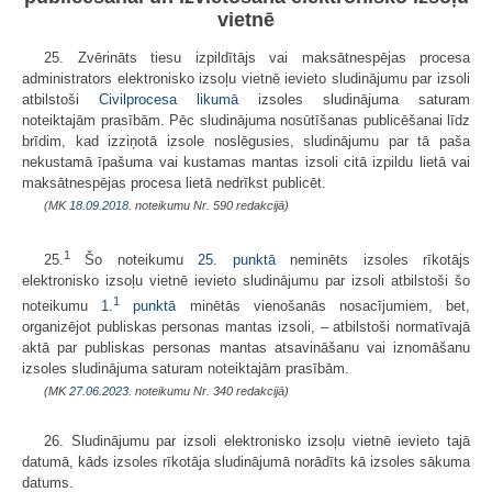
vietnē
25. Zvērināts tiesu izpildītājs vai maksātnespējas procesa
administrators elektronisko izsoļu vietnē ievieto sludinājumu par izsoli
atbilstoši
Civilprocesa likumā
izsoles sludinājuma saturam
noteiktajām prasībām. Pēc sludinājuma nosūtīšanas publicēšanai līdz
brīdim, kad izziņotā izsole noslēgusies, sludinājumu par tā paša
nekustamā īpašuma vai kustamas mantas izsoli citā izpildu lietā vai
maksātnespējas procesa lietā nedrīkst publicēt.
(MK
18.09.2018.
noteikumu Nr. 590 redakcijā)
1
25.
Šo noteikumu
25. punktā
neminēts izsoles rīkotājs
elektronisko izsoļu vietnē ievieto sludinājumu par izsoli atbilstoši šo
1
noteikumu
1.
punktā
minētās vienošanās nosacījumiem, bet,
organizējot publiskas personas mantas izsoli, – atbilstoši normatīvajā
aktā par publiskas personas mantas atsavināšanu vai iznomāšanu
izsoles sludinājuma saturam noteiktajām prasībām.
(MK
27.06.2023.
noteikumu Nr. 340 redakcijā)
26. Sludinājumu par izsoli elektronisko izsoļu vietnē ievieto tajā
datumā, kāds izsoles rīkotāja sludinājumā norādīts kā izsoles sākuma
datums.