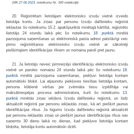
(MK
27.06.2023.
noteikumu Nr. 340 redakcijā)
20. Reģistrētam lietotājam elektronisko izsoļu vietnē izveido
lietotāja kontu. Ja ziņas par personu Izsoļu dalībnieku reģistrā
iekļautas šo noteikumu 15.2. apakšpunktā minētajā kārtībā, reģistrēts
lietotājs 24 stundu laikā pēc šo noteikumu
18. punktā
minētā
paziņojuma saņemšanas uz elektroniskā pasta adresi patstāvīgi veic
pirmo reģistrēšanos elektronisko izsoļu vietnē ar sākotnēji
piešķirtajiem identifikācijas rīkiem un nomaina paroli pret jaunu.
21. Ja lietotājs neveic pirmreizējo identifikāciju elektronisko izsoļu
vietnē un paroles nomaiņu 24 stundu laikā pēc šo noteikumu
18.
punktā
minētā paziņojuma saņemšanas, piekļuvi lietotāja kontam
automātiski bloķē. Lai atjaunotu piekļuves tiesības lietotāja kontam,
persona klātienē vēršas pie zvērināta tiesu izpildītāja vai
maksātnespējas procesa administratora, kurš šo noteikumu
13.
punktā
minētās ziņas iekļāvis Izsoļu dalībnieku reģistrā, un lūdz
aktualizēt reģistrā par personu iekļautās ziņas, kā arī piešķirt jaunus
identifikācijas rīkus. Ja lūgums Izsoļu dalībnieku reģistrā aktualizēt
par personu iekļautās ziņas un piešķirt jaunus identifikācijas rīkus nav
saņemts 30 dienu laikā no dienas, kad piekļuve lietotāja kontam
bloķēta, lietotāja kontu automātiski dzēš.