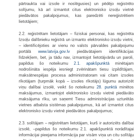
pārtraukta vai izsole ir noslēgusies) un pēdējo reģistrēto
solījumu, kā arī izmantot citus elektronisko izsoļu vietnē
piedāvātos pakalpojumus, kas paredzēti nereģistrētiem
lietotājiem;
2.2. reģistrētam lietotājam – fiziskai personai, kas reģistrēta
Izsoļu dalībnieku reģistrā un izmanto elektronisko izsoļu vietni,
– identificējoties ar vienu no valsts pārvaldes pakalpojumu
portālā
www.latvija.gov.lv
piedāvātajiem identifikācijas
līdzekļiem, bet, ja tādu nav, izmantojot lietotājvārdu un paroli,
papildus šo noteikumu
2.1. apakšpunktā
minētajam
nodrošināta iespēja iesniegt zvērinātam tiesu izpildītājam,
maksātnespējas procesa administratoram vai citam izsoles
rīkotājam (turpmāk kopā – izsoles rīkotājs) lūgumu autorizēt
viņu dalībai izsolē, veikt šo noteikumu
28. punktā
minētos
maksājumus, izmantojot elektronisko izsoļu vietnē piedāvāto
maksājuma rīku, un saņemt Tiesu administrācijas uzturētās
vietnes atbalsta sistēmas pakalpojumus, kā arī izmantot citus
elektronisko izsoļu vietnē piedāvātos pakalpojumus;
2.3. solītājam – reģistrētam lietotājam, kurš ir autorizēts dalībai
izsolē, –papildus šo noteikumu 2.1. apakšpunktā norādītajai
informācijai pieejama informācija par visām viņa un citu solītāju