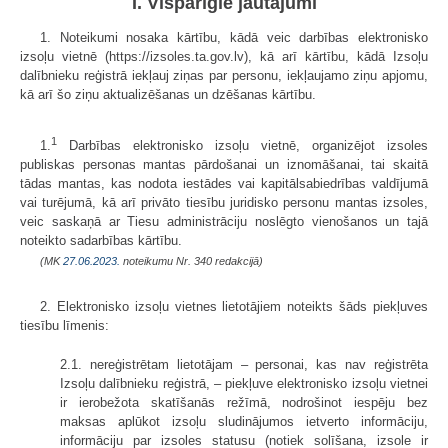
I. Vispārīgie jautājumi
1. Noteikumi nosaka kārtību, kādā veic darbības elektronisko
izsoļu vietnē (https://izsoles.ta.gov.lv), kā arī kārtību, kādā Izsoļu
dalībnieku reģistrā iekļauj ziņas par personu, iekļaujamo ziņu apjomu,
kā arī šo ziņu aktualizēšanas un dzēšanas kārtību.
1
1.
Darbības elektronisko izsoļu vietnē, organizējot izsoles
publiskas personas mantas pārdošanai un iznomāšanai, tai skaitā
tādas mantas, kas nodota iestādes vai kapitālsabiedrības valdījumā
vai turējumā, kā arī privāto tiesību juridisko personu mantas izsoles,
veic saskaņā ar Tiesu administrāciju noslēgto vienošanos un tajā
noteikto sadarbības kārtību.
(MK
27.06.2023.
noteikumu Nr. 340 redakcijā)
2. Elektronisko izsoļu vietnes lietotājiem noteikts šāds piekļuves
tiesību līmenis:
2.1. nereģistrētam lietotājam – personai, kas nav reģistrēta
Izsoļu dalībnieku reģistrā, – piekļuve elektronisko izsoļu vietnei
ir ierobežota skatīšanās režīmā, nodrošinot iespēju bez
maksas aplūkot izsoļu sludinājumos ietverto informāciju,
informāciju par izsoles statusu (notiek solīšana, izsole ir