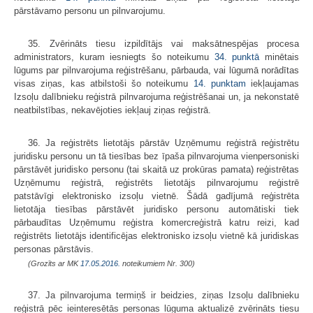
pārstāvamo personu un pilnvarojumu.
35. Zvērināts tiesu izpildītājs vai maksātnespējas procesa
administrators, kuram iesniegts šo noteikumu
34. punktā
minētais
lūgums par pilnvarojuma reģistrēšanu, pārbauda, vai lūgumā norādītas
visas ziņas, kas atbilstoši šo noteikumu
14. punktam
iekļaujamas
Izsoļu dalībnieku reģistrā pilnvarojuma reģistrēšanai un, ja nekonstatē
neatbilstības, nekavējoties iekļauj ziņas reģistrā.
36. Ja reģistrēts lietotājs pārstāv Uzņēmumu reģistrā reģistrētu
juridisku personu un tā tiesības bez īpaša pilnvarojuma vienpersoniski
pārstāvēt juridisko personu (tai skaitā uz prokūras pamata) reģistrētas
Uzņēmumu reģistrā, reģistrēts lietotājs pilnvarojumu reģistrē
patstāvīgi elektronisko izsoļu vietnē. Šādā gadījumā reģistrēta
lietotāja tiesības pārstāvēt juridisko personu automātiski tiek
pārbaudītas Uzņēmumu reģistra komercreģistrā katru reizi, kad
reģistrēts lietotājs identificējas elektronisko izsoļu vietnē kā juridiskas
personas pārstāvis.
(Grozīts ar MK
17.05.2016.
noteikumiem Nr. 300)
37. Ja pilnvarojuma termiņš ir beidzies, ziņas Izsoļu dalībnieku
reģistrā pēc ieinteresētās personas lūguma aktualizē zvērināts tiesu