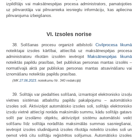
izpildītājs vai maksātnespējas procesa administrators, pamatojoties
uz pilnvarotāja vai pilnvarnieka iesniegtu informāciju, kas apliecina
pilnvarojuma izbeigšanos.
VI. Izsoles norise
38. Solīšanas procesu organizē atbilstoši
Civilprocesa likumā
noteiktajai izsoles kārtībai, attiecībā uz maksātnespējas procesa
administratoru rīkotām izsolēm ievērojot
Maksātnespējas likumā
noteiktās papildu prasības, bet publiskas personas mantas izsolēs –
normatīvajā aktā par publiskas personas mantas atsavināšanu vai
iznomāšanu noteiktās papildu prasības.
(MK
27.06.2023.
noteikumu Nr. 340 redakcijā)
39. Solītājs var piedalīties solīšanā, izmantojot elektronisko izsoļu
vietnes sistēmas atbalstītu papildu pakalpojumu – automātisko
izsoles soli. Aktivizējot automātisko izsoles soli, solītājs elektronisko
izsoļu vietnē attiecīgi norāda maksimālo summu, kādu solītājs gatavs
solīt par izsolāmo objektu, aktivizējot sistēmu automātiski veikt
solīšanu līdz solītāja norādītās maksimālās summas sasniegšanai,
ievērojot izsoles sludinājumā izsoles rīkotāja noteikto izsoles soli un
ņemot vērā citu solītāju reģistrētos solījumus. Automātisko izsoles