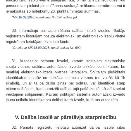
elektronisko izsoļu vietnē pieejamo rīku, pirms tam pārliecinoties, vai
personu var pielaist pie solīšanas saskaņā ar likuma normām un vai ir
iemaksātas šo noteikumu
28.
punktā minētās summas.
(MK
18.09.2018.
noteikumu Nr. 590 redakcijā)
30. Informāciju par autorizēšanu dalībai izsolē izsoles rīkotājs
reģistrētam lietotājam nosūta elektroniski uz elektronisko izsoļu vietnē
reģistrētam lietotājam izveidoto kontu.
(Grozīts ar MK
18.09.2018.
noteikumiem Nr. 590)
31. Autorizējot personu izsolei, katram solītājam elektronisko
izsoļu vietnes sistēma automātiski izveido unikālu identifikatoru, ko
neatklāj elektronisko izsoļu vietnes lietotājiem. Solītājam piešķirtais
identifikators sastāv no unikālas simbolu virknes (ne vairāk kā 15
simboli), un ar tā palīdzību ziņas par solītāju var identificēt starp
citiem solītājiem, kas autorizēti dalībai tajā pašā izsolē, kā arī izsekot
veiktajiem solījumiem. Katram solītājam sistēma automātiski izveido
jaunu unikālu identifikatoru dalībai katrā izsolē, kurā tas autorizēts.
V. Dalība izsolē ar pārstāvja starpniecību
32. Pamats reģistrētu lietotāju autorizēt dalībai izsolē citas