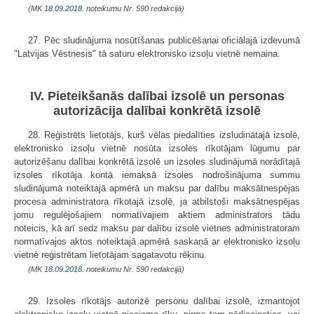
(MK
18.09.2018.
noteikumu Nr. 590 redakcijā)
27. Pēc sludinājuma nosūtīšanas publicēšanai oficiālajā izdevumā
"Latvijas Vēstnesis" tā saturu elektronisko izsoļu vietnē nemaina.
IV. Pieteikšanās dalībai izsolē un personas
autorizācija dalībai konkrētā izsolē
28. Reģistrēts lietotājs, kurš vēlas piedalīties izsludinātajā izsolē,
elektronisko izsoļu vietnē nosūta izsoles rīkotājam lūgumu par
autorizēšanu dalībai konkrētā izsolē un izsoles sludinājumā norādītajā
izsoles rīkotāja kontā iemaksā izsoles nodrošinājuma summu
sludinājumā noteiktajā apmērā un maksu par dalību maksātnespējas
procesa administratora rīkotajā izsolē, ja atbilstoši maksātnespējas
jomu regulējošajiem normatīvajiem aktiem administrators tādu
noteicis, kā arī sedz maksu par dalību izsolē vietnes administratoram
normatīvajos aktos noteiktajā apmērā saskaņā ar elektronisko izsoļu
vietnē reģistrētam lietotājam sagatavotu rēķinu.
(MK
18.09.2018.
noteikumu Nr. 590 redakcijā)
29. Izsoles rīkotājs autorizē personu dalībai izsolē, izmantojot