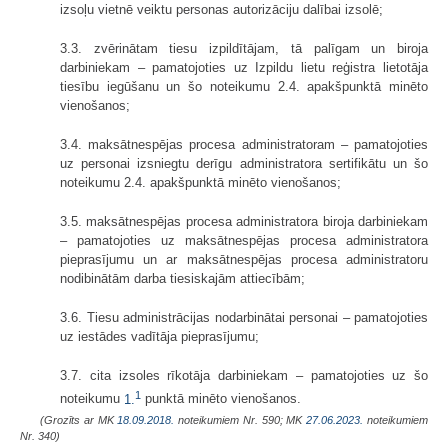
izsoļu vietnē veiktu personas autorizāciju dalībai izsolē;
3.3. zvērinātam tiesu izpildītājam, tā palīgam un biroja
darbiniekam – pamatojoties uz Izpildu lietu reģistra lietotāja
tiesību iegūšanu un šo noteikumu 2.4. apakšpunktā minēto
vienošanos;
3.4. maksātnespējas procesa administratoram – pamatojoties
uz personai izsniegtu derīgu administratora sertifikātu un šo
noteikumu 2.4. apakšpunktā minēto vienošanos;
3.5. maksātnespējas procesa administratora biroja darbiniekam
– pamatojoties uz maksātnespējas procesa administratora
pieprasījumu un ar maksātnespējas procesa administratoru
nodibinātām darba tiesiskajām attiecībām;
3.6. Tiesu administrācijas nodarbinātai personai – pamatojoties
uz iestādes vadītāja pieprasījumu;
3.7. cita izsoles rīkotāja darbiniekam – pamatojoties uz šo
1
noteikumu
1.
punktā minēto vienošanos.
(Grozīts ar MK
18.09.2018.
noteikumiem Nr. 590; MK
27.06.2023.
noteikumiem
Nr. 340)