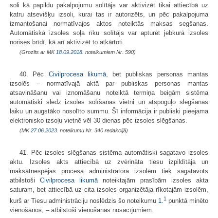
soli kā papildu pakalpojumu solītājs var aktivizēt tikai attiecībā uz
katru atsevišķu izsoli, kurai tas ir autorizēts, un pēc pakalpojuma
izmantošanai normatīvajos aktos noteiktās maksas segšanas.
Automātiskā izsoles soļa rīku solītājs var apturēt jebkurā izsoles
norises brīdī, kā arī aktivizēt to atkārtoti.
(Grozīts ar MK
18.09.2018.
noteikumiem Nr. 590)
40. Pēc
Civilprocesa likumā
, bet publiskas personas mantas
izsolēs – normatīvajā aktā par publiskas personas mantas
atsavināšanu vai iznomāšanu noteiktā termiņa beigām sistēma
automātiski slēdz izsoles solīšanas vietni un atspoguļo slēgšanas
laiku un augstāko nosolīto summu. Šī informācija ir publiski pieejama
elektronisko izsoļu vietnē vēl 30 dienas pēc izsoles slēgšanas.
(MK
27.06.2023.
noteikumu Nr. 340 redakcijā)
41. Pēc izsoles slēgšanas sistēma automātiski sagatavo izsoles
aktu. Izsoles akts attiecībā uz zvērināta tiesu izpildītāja un
maksātnespējas procesa administratora izsolēm tiek sagatavots
atbilstoši
Civilprocesa likumā
noteiktajām prasībām izsoles akta
saturam, bet attiecībā uz cita izsoles organizētāja rīkotajām izsolēm,
1
kurš ar Tiesu administrāciju noslēdzis šo noteikumu
1.
punktā minēto
vienošanos, – atbilstoši vienošanās nosacījumiem.