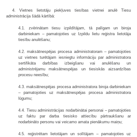
4. Vietnes lietotāju piekļuves tiesības vietnei anulē Tiesu
administrācija šādā kārtībā:
4.1. zvērinātam tiesu izpildītājam, tā palīgam un biroja
darbiniekam – pamatojoties uz Izpildu lietu reģistra lietotāja
tiesību anulēšanu;
4.2. maksātnespējas procesa administratoram – pamatojoties
uz vietnes turētājam iesniegtu informāciju par administratora
sertifikāta darbības izbeigšanu vai anulēšanu un
administrējamu maksātnespējas un tiesiskās aizsardzības
procesu neesību;
4.3. maksātnespējas procesa administratora biroja darbiniekam
– pamatojoties uz maksātnespējas procesa administratora
lūgumu;
4.4. Tiesu administrācijas nodarbinātai personai – pamatojoties
uz faktu par darba tiesisko attiecību pārtraukšanu ar
nodarbināto personu vai veicamo amata pienākumu maiņu;
4.5. reģistrētam lietotājam un solītājam – pamatojoties uz