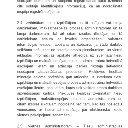
solītajām summām un solījumu reģistrēšanas laiku (izņemot
citu solītāju identificējošu informāciju), kā arī nodrošināta
iespēja reģistrēt solījumus;
2.4. zvērinātam tiesu izpildītājam un tā palīgam vai biroja
darbiniekam, maksātnespējas procesa administratoram un tā
biroja darbiniekam, kā arī citam izsoles rīkotājam un tā
darbiniekam atļauta ar izsoles organizēšanu saistītas
informācijas ievade, labošana un dzēšana, ja šādu darbību
veikšana tieši izriet no lietotāja amata pienākumiem, un vietnē
iekļautās informācijas apskate attiecībā uz zvērināta tiesu
izpildītāja un maksātnespējas procesa administratora lietvedībā
esošajām lietām un attiecīgā izsoles rīkotāja lietvedībā
esošajiem atsavināšanas procesiem. Piekļuves tiesības
minētajā apjomā nodrošina gan attiecībā uz zvērināta tiesu
izpildītāja un maksātnespējas procesa administratora lietvedībā
esošajām lietām, gan lietām, kurās tiek veiktas amata darbības
aizvietošanas kārtībā. Piekļuves tiesības zvērinātam tiesu
izpildītājam, maksātnespējas procesa administratoram un
citam izsoles rīkotājam nodrošina pēc tam, kad tas noslēdzis
vienošanos ar Tiesu administrāciju par elektronisko izsoļu
vietnes pakalpojumu saņemšanu;
2.5. vietnes administratoram – Tiesu administrācijas