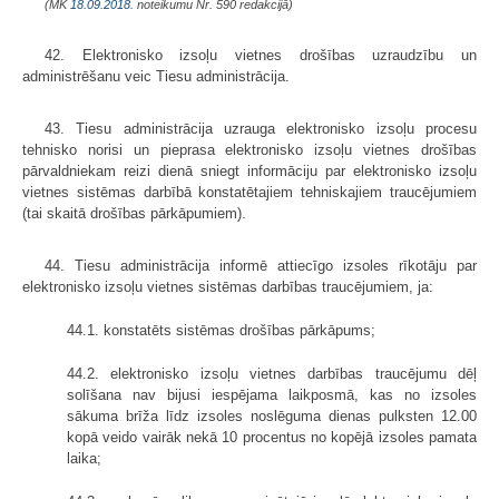
(MK
18.09.2018.
noteikumu Nr. 590 redakcijā)
42. Elektronisko izsoļu vietnes drošības uzraudzību un
administrēšanu veic Tiesu administrācija.
43. Tiesu administrācija uzrauga elektronisko izsoļu procesu
tehnisko norisi un pieprasa elektronisko izsoļu vietnes drošības
pārvaldniekam reizi dienā sniegt informāciju par elektronisko izsoļu
vietnes sistēmas darbībā konstatētajiem tehniskajiem traucējumiem
(tai skaitā drošības pārkāpumiem).
44. Tiesu administrācija informē attiecīgo izsoles rīkotāju par
elektronisko izsoļu vietnes sistēmas darbības traucējumiem, ja:
44.1. konstatēts sistēmas drošības pārkāpums;
44.2. elektronisko izsoļu vietnes darbības traucējumu dēļ
solīšana nav bijusi iespējama laikposmā, kas no izsoles
sākuma brīža līdz izsoles noslēguma dienas pulksten 12.00
kopā veido vairāk nekā 10 procentus no kopējā izsoles pamata
laika;