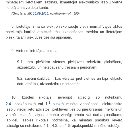
minētajiem lietotājiem sazinās, izmantojot elektronisko izsoļu vietnē
lietotājam izveidotu kontu.
(Grozīts ar MK
18.09.2018.
noteikumiem Nr. 590)
8. Lietotājs izmanto elektronisko izsoļu vietni normatīvajos aktos
noteiktajā kārtībā atbilstoši tās izveidošanas mērķim un lietotājam
piešķirtajam piekļuves tiesību apjomam.
9. Vietnes lietotājs atbild par:
9.1. tam piešķirto vietnes piekļuves rekvizītu glabāšanu,
aizsardzību un neizpaušanu trešajām personām;
9.2. savām darbībām, kas vērstas pret vietnes un tajā iekļauto
datu drošību, aizsardzību un integritāti.
10. Izsoles rīkotājs, ievērojot attiecīgi šo noteikumu
1
2.4
. apakšpunktā vai
1.
punktā
minēto vienošanos, elektronisko
izsoļu vietni lieto atbilstoši piekļuves tiesību piešķiršanas mērķim un
vietnē iekļautās ziņas izmanto vienīgi amata vai darba pienākumu
izpildei. Izsoles rīkotājs nodrošina, ka minētās prasības ievēro
attiecīgi šo noteikumu 4.1., 4.3. un 4.6. apakšpunktā minētie lietotāji.