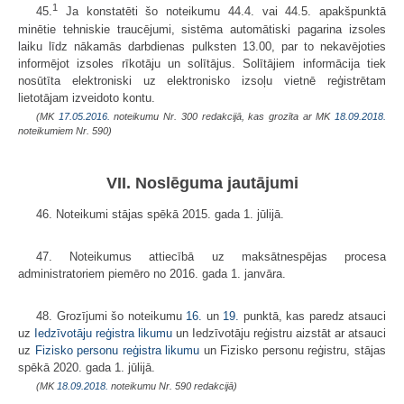
1
45.
Ja konstatēti šo noteikumu 44.4. vai 44.5. apakšpunktā
minētie tehniskie traucējumi, sistēma automātiski pagarina izsoles
laiku līdz nākamās darbdienas pulksten 13.00, par to nekavējoties
informējot izsoles rīkotāju un solītājus. Solītājiem informācija tiek
nosūtīta elektroniski uz elektronisko izsoļu vietnē reģistrētam
lietotājam izveidoto kontu.
(MK
17.05.2016.
noteikumu Nr. 300 redakcijā, kas grozīta ar MK
18.09.2018.
noteikumiem Nr. 590)
VII. Noslēguma jautājumi
46. Noteikumi stājas spēkā 2015. gada 1. jūlijā.
47. Noteikumus attiecībā uz maksātnespējas procesa
administratoriem piemēro no 2016. gada 1. janvāra.
48. Grozījumi šo noteikumu
16.
un
19.
punktā, kas paredz atsauci
uz
Iedzīvotāju reģistra likumu
un Iedzīvotāju reģistru aizstāt ar atsauci
uz
Fizisko personu reģistra likumu
un Fizisko personu reģistru, stājas
spēkā 2020. gada 1. jūlijā.
(MK
18.09.2018.
noteikumu Nr. 590 redakcijā)