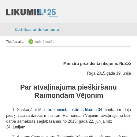
Darbības ar dokumentu
Tiesību akts:
spēkā esošs
Ministru prezidenta rīkojums Nr.255
Rīgā 2015.gada 19.jūnijā
Par atvaļinājuma piešķiršanu
Raimondam Vējonim
1. Saskaņā ar
Ministru kabineta iekārtas likuma
34.
panta otro daļu
piešķirt aizsardzības ministram Raimondam Vējonim atvaļinājumu bez
darba samaksas saglabāšanas no 2015. gada 22. jūnija līdz
24. jūnijam.
2. Aizsardzības ministra Raimonda Vējoņa atvaļinājuma laikā par