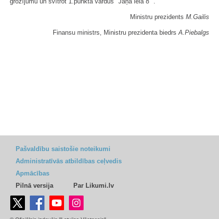
grozījumu un svītrot 1.punktā vārdus "Jāņa ielā 8 ".
Ministru prezidents
M.Gailis
Finansu ministrs, Ministru prezidenta biedrs
A.Piebalgs
Pašvaldību saistošie noteikumi
Administratīvās atbildības ceļvedis
Apmācības
Pilnā versija
Par Likumi.lv