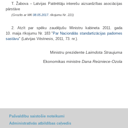
T. Žabova – Latvijas Patērētāju interešu aizsardzības asociācijas
pārstāve
(Grozīts ar MK
08.05.2017.
rīkojumu Nr. 221)
2. Atzīt par spēku zaudējušu Ministru kabineta 2011. gada
10. maija rīkojumu Nr. 183 "
Par Nacionālās standartizācijas padomes
sastāvu
" (Latvijas Vēstnesis, 2011, 73. nr.).
Ministru prezidente
Laimdota Straujuma
Ekonomikas ministre
Dana Reizniece-Ozola
Pašvaldību saistošie noteikumi
Administratīvās atbildības ceļvedis