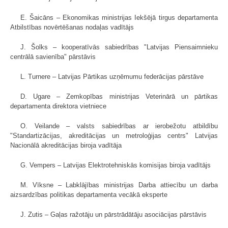
E. Šaicāns – Ekonomikas ministrijas Iekšējā tirgus departamenta
Atbilstības novērtēšanas nodaļas vadītājs
J. Šolks – kooperatīvās sabiedrības "Latvijas Piensaimnieku
centrālā savienība" pārstāvis
L. Turnere – Latvijas Pārtikas uzņēmumu federācijas pārstāve
D. Ugare – Zemkopības ministrijas Veterinārā un pārtikas
departamenta direktora vietniece
O. Veilande – valsts sabiedrības ar ierobežotu atbildību
"Standartizācijas, akreditācijas un metroloģijas centrs" Latvijas
Nacionālā akreditācijas biroja vadītāja
G. Vempers – Latvijas Elektrotehniskās komisijas biroja vadītājs
M. Vīksne – Labklājības ministrijas Darba attiecību un darba
aizsardzības politikas departamenta vecākā eksperte
J. Zutis – Gaļas ražotāju un pārstrādātāju asociācijas pārstāvis