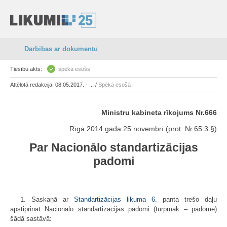
Darbības ar dokumentu
Tiesību akts:
spēkā esošs
Attēlotā redakcija: 08.05.2017. - ... /
Spēkā esošā
Ministru kabineta rīkojums Nr.666
Rīgā 2014.gada 25.novembrī (prot. Nr.65 3.§)
Par Nacionālo standartizācijas
padomi
1. Saskaņā ar
Standartizācijas likuma
6.
panta trešo daļu
apstiprināt Nacionālo standartizācijas padomi (turpmāk – padome)
šādā sastāvā: