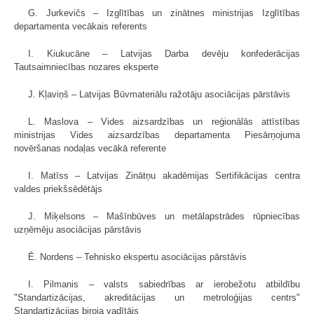
G. Jurkevičs – Izglītības un zinātnes ministrijas Izglītības
departamenta vecākais referents
I. Kiukucāne – Latvijas Darba devēju konfederācijas
Tautsaimniecības nozares eksperte
J. Kļaviņš – Latvijas Būvmateriālu ražotāju asociācijas pārstāvis
L. Maslova – Vides aizsardzības un reģionālās attīstības
ministrijas Vides aizsardzības departamenta Piesārņojuma
novēršanas nodaļas vecākā referente
I. Matīss – Latvijas Zinātņu akadēmijas Sertifikācijas centra
valdes priekšsēdētājs
J. Miķelsons – Mašīnbūves un metālapstrādes rūpniecības
uzņēmēju asociācijas pārstāvis
Ē. Nordens – Tehnisko ekspertu asociācijas pārstāvis
I. Pilmanis – valsts sabiedrības ar ierobežotu atbildību
"Standartizācijas, akreditācijas un metroloģijas centrs"
Standartizācijas biroja vadītājs