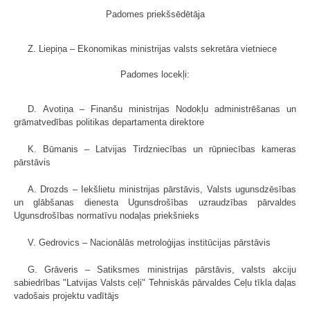
Padomes priekšsēdētāja
Z. Liepiņa – Ekonomikas ministrijas valsts sekretāra vietniece
Padomes locekļi:
D. Avotiņa – Finanšu ministrijas Nodokļu administrēšanas un
grāmatvedības politikas departamenta direktore
K. Būmanis – Latvijas Tirdzniecības un rūpniecības kameras
pārstāvis
A. Drozds – Iekšlietu ministrijas pārstāvis, Valsts ugunsdzēsības
un glābšanas dienesta Ugunsdrošības uzraudzības pārvaldes
Ugunsdrošības normatīvu nodaļas priekšnieks
V. Gedrovics – Nacionālās metroloģijas institūcijas pārstāvis
G. Grāveris – Satiksmes ministrijas pārstāvis, valsts akciju
sabiedrības "Latvijas Valsts ceļi" Tehniskās pārvaldes Ceļu tīkla daļas
vadošais projektu vadītājs