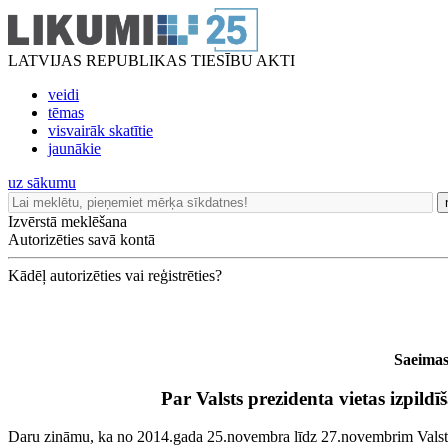
LATVIJAS REPUBLIKAS TIESĪBU AKTI
veidi
tēmas
visvairāk skatītie
jaunākie
uz sākumu
Izvērstā meklēšana
Autorizēties savā kontā
Kādēļ autorizēties vai reģistrēties?
Saeimas
Par Valsts prezidenta vietas izpildī
Daru zināmu, ka no 2014.gada 25.novembra līdz 27.novembrim Valst