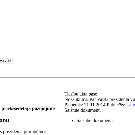
meklēt
Tiesību akta pase
Nosaukums:
Par Valsts prezidenta vi
Pieņemts:
21.11.2014.
Publicēts:
Latv
 priekšsēdētāja paziņojums
Saistītie dokumenti
šanu
Saistītie dokumenti
s prezidenta prombūtnes