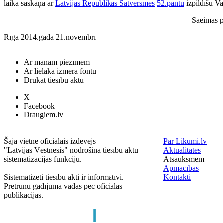
laikā saskaņā ar
Latvijas Republikas Satversmes
52.pantu
izpildīšu Va
Saeimas p
Rīgā 2014.gada 21.novembrī
Ar manām piezīmēm
Ar lielāka izmēra fontu
Drukāt tiesību aktu
X
Facebook
Draugiem.lv
Šajā vietnē oficiālais izdevējs
Par Likumi.lv
"Latvijas Vēstnesis" nodrošina tiesību aktu
Aktualitātes
sistematizācijas funkciju.
Atsauksmēm
Apmācības
Sistematizēti tiesību akti ir informatīvi.
Kontakti
Pretrunu gadījumā vadās pēc oficiālās
publikācijas.