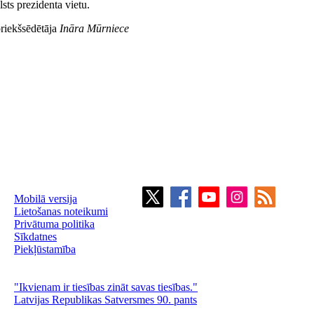
lsts prezidenta vietu.
riekšsēdētāja
Ināra Mūrniece
Mobilā versija
Lietošanas noteikumi
Privātuma politika
Sīkdatnes
Piekļūstamība
"Ikvienam ir tiesības zināt savas tiesības."
Latvijas Republikas Satversmes 90. pants