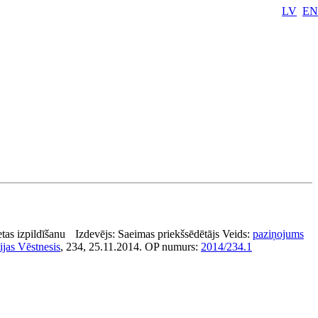
LV
EN
etas izpildīšanu
Izdevējs:
Saeimas priekšsēdētājs
Veids:
paziņojums
ijas Vēstnesis
, 234, 25.11.2014.
OP numurs:
2014/234.1