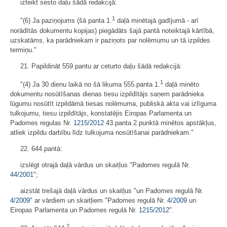
izteikt sesto daļu šādā redakcijā:
1
"(6) Ja paziņojums (šā panta 1.
daļā minētajā gadījumā - arī
norādītās dokumentu kopijas) piegādāts šajā pantā noteiktajā kārtībā,
uzskatāms, ka parādniekam ir paziņots par nolēmumu un tā izpildes
termiņu."
21. Papildināt 559.pantu ar ceturto daļu šādā redakcijā:
1
"(4) Ja 30 dienu laikā no šā likuma 555.panta 1.
daļā minēto
dokumentu nosūtīšanas dienas tiesu izpildītājs saņem parādnieka
lūgumu nosūtīt izpildāmā tiesas nolēmuma, publiskā akta vai izlīguma
tulkojumu, tiesu izpildītājs, konstatējis Eiropas Parlamenta un
Padomes regulas Nr.
1215/2012
43.panta 2.punktā minētos apstākļus,
atliek izpildu darbību līdz tulkojuma nosūtīšanai parādniekam."
22. 644.pantā:
izslēgt otrajā daļā vārdus un skaitļus "Padomes regulā Nr.
44/2001
";
aizstāt trešajā daļā vārdus un skaitļus "un Padomes regulā Nr.
4/2009
" ar vārdiem un skaitļiem "Padomes regulā Nr.
4/2009
un
Eiropas Parlamenta un Padomes regulā Nr.
1215/2012
".
2