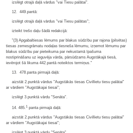
izslēgt otrajā daļā vārdus "vai Tiesu palātai".
12. 449.pantā:
izslēgt otrajā daļā vārdus "vai Tiesu palātas";
izteikt trešo daļu šādā redakcijā:
"(3) Apgabaltiesas lēmums par blakus sūdzību par rajona (pilsētas)
tiesas zemesgrāmatu nodaļas tiesneša lēmumu, izņemot lēmumu par
blakus sūdzību par pieteikuma par nekustamā īpašuma
nostiprināšanu uz ieguvēja vārda, pārsūdzams Augstākajā tiesā,
ievērojot šā likuma 442.pantā noteiktos termiņus."
13. 478.panta pirmajā daļā:
aizstāt 2.punktā vārdus "Augstākās tiesas Civillietu tiesu palātai"
ar vārdiem "Augstākajai tiesai";
izslēgt 3.punktā vārdu "Senāta".
1
14. 485.
panta pirmajā daļā:
aizstāt 2.punktā vārdus "Augstākās tiesas Civillietu tiesu palātai"
ar vārdiem "Augstākajai tiesai";
izslēgt 3.punktā vārdu "Senāta".