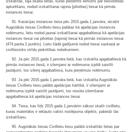
izskatītas, tajā skaitā lietas, kurās pieņemts lēmums par tiesvedības
apturēšanu, nodod izskatīšanai rajona (pilsētas) tiesai kā pirmās
instances tiesai.
91. Kasācijas instances tiesa pēc 2015.gada 1.janvāra, atceļot
Augstākās tiesas Civillietu tiesu palātas kā apelācijas instances
nolēmumu, lietu nodod jaunai izskatīšanai apgabaltiesai kā apelācijas
instances tiesai vai pilsētas (rajona) tiesai kā pirmās instances tiesai
(474.panta 2.punkts). Lietu šādā gadījumā nodod tiesai saskaņā ar
civiltiesisko strīdu piekritības noteikumiem.
92. Ja pēc 2015.gada 1.janvāra lietā, kas izskatīta apgabaltiesā kā
pirmās instances tiesā, ir izlemjami ar nolēmuma izpildi saistīti
jautājumi, tos izlemj apgabaltiesa, kura pieņēmusi nolēmumu.
93. Ja pēc 2016.gada 1.janvāra lietā, kas izskatīta Augstākās
tiesas Civillietu tiesu palātā apelācijas kārtībā, ir izlemjami ar
nolēmuma izpildi saistīti jautājumi, tos nosūta izlemšanai
apgabaltiesai kā apelācijas instances tiesai.
94. Tiesa, kas līdz 2015.gada 1.janvārim sākusi skatīt civillietu,
kuras materiālos ir iekļauts valsts noslēpuma objekts, pabeidz tās
izskatīšanu.
95. Augstākās tiesas Civillietu tiesu palātā izskatītās lietas par