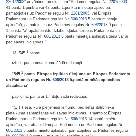
2201/2003
" ar vārdiem un skaitļiem "Padomes regulas Nr.
2201/2003
41.panta 1.punktā vai 42.panta 1.punktā minētajā apliecībā,
pamatojoties uz Padomes regulu Nr.
2201/2003
, vai Eiropas
Parlamenta un Padomes regulas Nr.
606/2013
5.pantā minētajā
apliecībā, pamatojoties uz Padomes regulas Nr.
606/2013
9.panta
1.punkta "a" apakšpunktu. Izlabot kļūdas Eiropas Parlamenta un
Padomes regulas Nr.
606/2013
5.pantā minētajā apliecībā tiesa var arī
pēc savas iniciatīvas."
1
18. 545.
pantā:
izteikt panta nosaukumu šādā redakcijā:
1
"
545.
pants. Eiropas izpildes rīkojuma un Eiropas Parlamenta
un Padomes regulas Nr.
606/2013
5.pantā minētās apliecības
atsaukšana
";
1
papildināt pantu ar 1.
daļu šādā redakcijā:
1
"(1
) Tiesa, kura pieņēmusi lēmumu, pēc lietas dalībnieka
pieteikuma saņemšanas vai savas iniciatīvas, izmantojot Eiropas
Parlamenta un Padomes regulas Nr.
606/2013
14.pantā minēto
apliecību, var atsaukt Eiropas Parlamenta un Padomes regulas Nr.
606/2013
5.pantā minēto apliecību, pamatojoties uz Padomes regulas