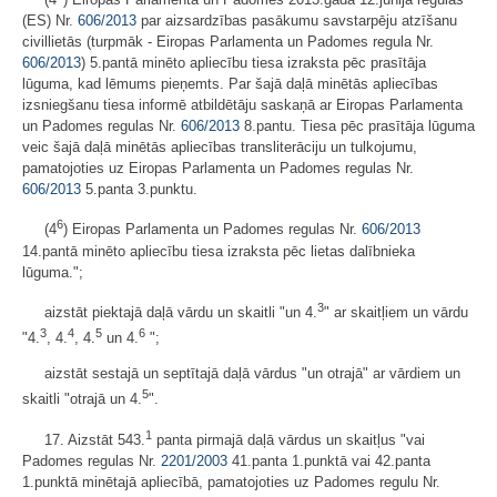
(ES) Nr.
606/2013
par aizsardzības pasākumu savstarpēju atzīšanu
civillietās (turpmāk - Eiropas Parlamenta un Padomes regula Nr.
606/2013
) 5.pantā minēto apliecību tiesa izraksta pēc prasītāja
lūguma, kad lēmums pieņemts. Par šajā daļā minētās apliecības
izsniegšanu tiesa informē atbildētāju saskaņā ar Eiropas Parlamenta
un Padomes regulas Nr.
606/2013
8.pantu. Tiesa pēc prasītāja lūguma
veic šajā daļā minētās apliecības transliterāciju un tulkojumu,
pamatojoties uz Eiropas Parlamenta un Padomes regulas Nr.
606/2013
5.panta 3.punktu.
6
(4
) Eiropas Parlamenta un Padomes regulas Nr.
606/2013
14.pantā minēto apliecību tiesa izraksta pēc lietas dalībnieka
lūguma.";
3
aizstāt piektajā daļā vārdu un skaitli "un 4.
" ar skaitļiem un vārdu
3
4
5
6
"4.
, 4.
, 4.
un 4.
";
aizstāt sestajā un septītajā daļā vārdus "un otrajā" ar vārdiem un
5
skaitli "otrajā un 4.
".
1
17. Aizstāt 543.
panta pirmajā daļā vārdus un skaitļus "vai
Padomes regulas Nr.
2201/2003
41.panta 1.punktā vai 42.panta
1.punktā minētajā apliecībā, pamatojoties uz Padomes regulu Nr.