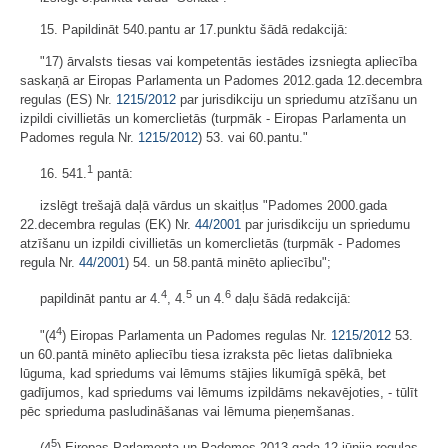
15. Papildināt 540.pantu ar 17.punktu šādā redakcijā:
"17) ārvalsts tiesas vai kompetentās iestādes izsniegta apliecība
saskaņā ar Eiropas Parlamenta un Padomes 2012.gada 12.decembra
regulas (ES) Nr.
1215/2012
par jurisdikciju un spriedumu atzīšanu un
izpildi civillietās un komerclietās (turpmāk - Eiropas Parlamenta un
Padomes regula Nr.
1215/2012
) 53. vai 60.pantu."
1
16. 541.
pantā:
izslēgt trešajā daļā vārdus un skaitļus "Padomes 2000.gada
22.decembra regulas (EK) Nr.
44/2001
par jurisdikciju un spriedumu
atzīšanu un izpildi civillietās un komerclietās (turpmāk - Padomes
regula Nr.
44/2001
) 54. un 58.pantā minēto apliecību";
4
5
6
papildināt pantu ar 4.
, 4.
un 4.
daļu šādā redakcijā:
4
"(4
) Eiropas Parlamenta un Padomes regulas Nr.
1215/2012
53.
un 60.pantā minēto apliecību tiesa izraksta pēc lietas dalībnieka
lūguma, kad spriedums vai lēmums stājies likumīgā spēkā, bet
gadījumos, kad spriedums vai lēmums izpildāms nekavējoties, - tūlīt
pēc sprieduma pasludināšanas vai lēmuma pieņemšanas.
5
(4
) Eiropas Parlamenta un Padomes 2013.gada 12.jūnija regulas