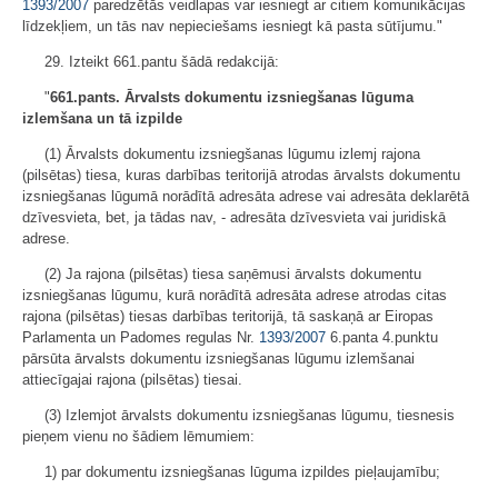
1393/2007
paredzētās veidlapas var iesniegt ar citiem komunikācijas
līdzekļiem, un tās nav nepieciešams iesniegt kā pasta sūtījumu."
29. Izteikt 661.pantu šādā redakcijā:
"
661.pants. Ārvalsts dokumentu izsniegšanas lūguma
izlemšana un tā izpilde
(1) Ārvalsts dokumentu izsniegšanas lūgumu izlemj rajona
(pilsētas) tiesa, kuras darbības teritorijā atrodas ārvalsts dokumentu
izsniegšanas lūgumā norādītā adresāta adrese vai adresāta deklarētā
dzīvesvieta, bet, ja tādas nav, - adresāta dzīvesvieta vai juridiskā
adrese.
(2) Ja rajona (pilsētas) tiesa saņēmusi ārvalsts dokumentu
izsniegšanas lūgumu, kurā norādītā adresāta adrese atrodas citas
rajona (pilsētas) tiesas darbības teritorijā, tā saskaņā ar Eiropas
Parlamenta un Padomes regulas Nr.
1393/2007
6.panta 4.punktu
pārsūta ārvalsts dokumentu izsniegšanas lūgumu izlemšanai
attiecīgajai rajona (pilsētas) tiesai.
(3) Izlemjot ārvalsts dokumentu izsniegšanas lūgumu, tiesnesis
pieņem vienu no šādiem lēmumiem:
1) par dokumentu izsniegšanas lūguma izpildes pieļaujamību;