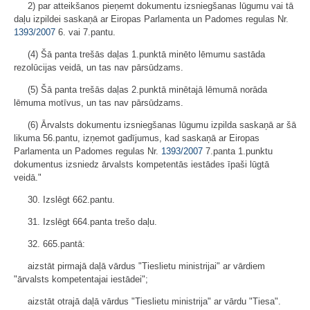
2) par atteikšanos pieņemt dokumentu izsniegšanas lūgumu vai tā
daļu izpildei saskaņā ar Eiropas Parlamenta un Padomes regulas Nr.
1393/2007
6. vai 7.pantu.
(4) Šā panta trešās daļas 1.punktā minēto lēmumu sastāda
rezolūcijas veidā, un tas nav pārsūdzams.
(5) Šā panta trešās daļas 2.punktā minētajā lēmumā norāda
lēmuma motīvus, un tas nav pārsūdzams.
(6) Ārvalsts dokumentu izsniegšanas lūgumu izpilda saskaņā ar šā
likuma 56.pantu, izņemot gadījumus, kad saskaņā ar Eiropas
Parlamenta un Padomes regulas Nr.
1393/2007
7.panta 1.punktu
dokumentus izsniedz ārvalsts kompetentās iestādes īpaši lūgtā
veidā."
30. Izslēgt 662.pantu.
31. Izslēgt 664.panta trešo daļu.
32. 665.pantā:
aizstāt pirmajā daļā vārdus "Tieslietu ministrijai" ar vārdiem
"ārvalsts kompetentajai iestādei";
aizstāt otrajā daļā vārdus "Tieslietu ministrija" ar vārdu "Tiesa".