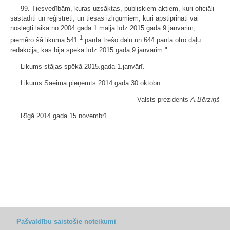
99. Tiesvedībām, kuras uzsāktas, publiskiem aktiem, kuri oficiāli
sastādīti un reģistrēti, un tiesas izlīgumiem, kuri apstiprināti vai
noslēgti laikā no 2004.gada 1.maija līdz 2015.gada 9.janvārim,
1
piemēro šā likuma 541.
panta trešo daļu un 644.panta otro daļu
redakcijā, kas bija spēkā līdz 2015.gada 9.janvārim."
Likums stājas spēkā 2015.gada 1.janvārī.
Likums Saeimā pieņemts 2014.gada 30.oktobrī.
Valsts prezidents
A.Bērziņš
Rīgā 2014.gada 15.novembrī
Pašvaldību saistošie noteikumi