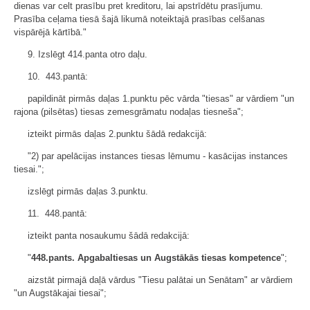
dienas var celt prasību pret kreditoru, lai apstrīdētu prasījumu.
Prasība ceļama tiesā šajā likumā noteiktajā prasības celšanas
vispārējā kārtībā."
9. Izslēgt 414.panta otro daļu.
10. 443.pantā:
papildināt pirmās daļas 1.punktu pēc vārda "tiesas" ar vārdiem "un
rajona (pilsētas) tiesas zemesgrāmatu nodaļas tiesneša";
izteikt pirmās daļas 2.punktu šādā redakcijā:
"2) par apelācijas instances tiesas lēmumu - kasācijas instances
tiesai.";
izslēgt pirmās daļas 3.punktu.
11. 448.pantā:
izteikt panta nosaukumu šādā redakcijā:
"
448.pants. Apgabaltiesas un Augstākās tiesas kompetence
";
aizstāt pirmajā daļā vārdus "Tiesu palātai un Senātam" ar vārdiem
"un Augstākajai tiesai";