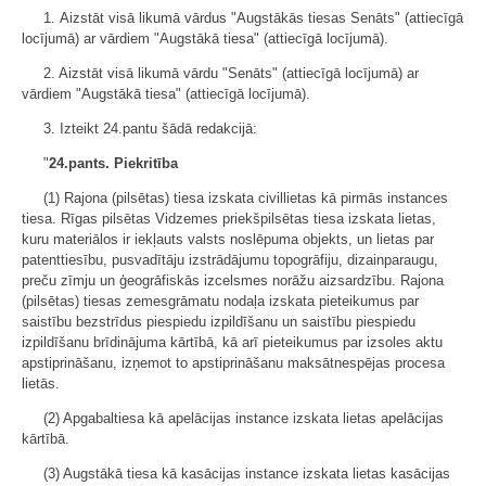
1. Aizstāt visā likumā vārdus "Augstākās tiesas Senāts" (attiecīgā
locījumā) ar vārdiem "Augstākā tiesa" (attiecīgā locījumā).
2. Aizstāt visā likumā vārdu "Senāts" (attiecīgā locījumā) ar
vārdiem "Augstākā tiesa" (attiecīgā locījumā).
3. Izteikt 24.pantu šādā redakcijā:
"
24.pants. Piekritība
(1) Rajona (pilsētas) tiesa izskata civillietas kā pirmās instances
tiesa. Rīgas pilsētas Vidzemes priekšpilsētas tiesa izskata lietas,
kuru materiālos ir iekļauts valsts noslēpuma objekts, un lietas par
patenttiesību, pusvadītāju izstrādājumu topogrāfiju, dizainparaugu,
preču zīmju un ģeogrāfiskās izcelsmes norāžu aizsardzību. Rajona
(pilsētas) tiesas zemesgrāmatu nodaļa izskata pieteikumus par
saistību bezstrīdus piespiedu izpildīšanu un saistību piespiedu
izpildīšanu brīdinājuma kārtībā, kā arī pieteikumus par izsoles aktu
apstiprināšanu, izņemot to apstiprināšanu maksātnespējas procesa
lietās.
(2) Apgabaltiesa kā apelācijas instance izskata lietas apelācijas
kārtībā.
(3) Augstākā tiesa kā kasācijas instance izskata lietas kasācijas