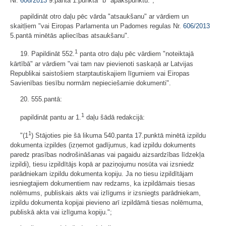
Nr.
606/2013
9.panta 1.punkta "b" apakšpunktu.";
papildināt otro daļu pēc vārda "atsaukšanu" ar vārdiem un
skaitļiem "vai Eiropas Parlamenta un Padomes regulas Nr.
606/2013
5.pantā minētās apliecības atsaukšanu".
1
19. Papildināt 552.
panta otro daļu pēc vārdiem "noteiktajā
kārtībā" ar vārdiem "vai tam nav pievienoti saskaņā ar Latvijas
Republikai saistošiem starptautiskajiem līgumiem vai Eiropas
Savienības tiesību normām nepieciešamie dokumenti".
20. 555.pantā:
1
papildināt pantu ar 1.
daļu šādā redakcijā:
1
"(1
) Stājoties pie šā likuma 540.panta 17.punktā minētā izpildu
dokumenta izpildes (izņemot gadījumus, kad izpildu dokuments
paredz prasības nodrošināšanas vai pagaidu aizsardzības līdzekļa
izpildi), tiesu izpildītājs kopā ar paziņojumu nosūta vai izsniedz
parādniekam izpildu dokumenta kopiju. Ja no tiesu izpildītājam
iesniegtajiem dokumentiem nav redzams, ka izpildāmais tiesas
nolēmums, publiskais akts vai izlīgums ir izsniegts parādniekam,
izpildu dokumenta kopijai pievieno arī izpildāmā tiesas nolēmuma,
publiskā akta vai izlīguma kopiju.";