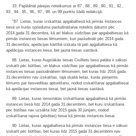
33. Papildināt pārejas noteikumus ar 87., 88., 89., 90., 91., 92.,
93., 94., 95., 96., 97., 98. un 99.punktu šādā redakcijā:
"87. Lietas, kuras izskatītas apgabaltiesā kā pirmās instances
tiesā un kurās sprieduma pasludināšanai noteikts datums pēc
2014.gada 31.decembra, kā arī blakus sūdzības par apgabaltiesas kā
pirmās instances tiesas lēmumiem, kuri pasludināti pēc 2014.gada
31.decembra, apelācijas kārtībā izskata tā pati apgabaltiesa kā
apelācijas instances tiesa, bet jaunā tiesas sastāvā.
88. Lietas, kuras Augstākās tiesas Civillietu tiesu palāta ir sākusi
izskatīt pēc būtības, un blakus sūdzības par apgabaltiesas kā pirmās
instances tiesas pasludinātiem lēmumiem, bet kuras līdz 2016.gada
31.decembrim nav izskatītas, tajā skaitā lietas, kurās pieņemts
lēmums par tiesvedības apturēšanu, nodod izskatīšanai apgabaltiesai
kā apelācijas instances tiesai, bet jaunā tiesas sastāvā.
89. Lietas, kuras ierosinātas izskatīšanai apgabaltiesā kā pirmās
instances tiesā līdz 2014.gada 31.decembrim, bet kuru izskatīšana
pēc būtības nav uzsākta līdz 2015.gada 30.jūnijam, nodod
izskatīšanai rajona (pilsētas) tiesai kā pirmās instances tiesai.
90. Lietas, kuras apgabaltiesa kā pirmās instances tiesa ir sākusi
izskatīt pēc būtības, bet kuras līdz 2015.gada 31.decembrim nav