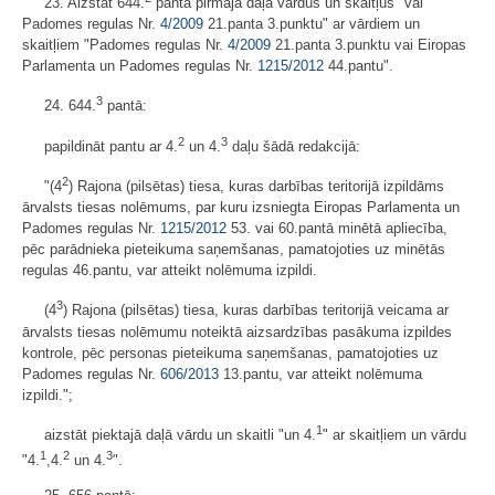
23. Aizstāt 644.
panta pirmajā daļā vārdus un skaitļus "vai
Padomes regulas Nr.
4/2009
21.panta 3.punktu" ar vārdiem un
skaitļiem "Padomes regulas Nr.
4/2009
21.panta 3.punktu vai Eiropas
Parlamenta un Padomes regulas Nr.
1215/2012
44.pantu".
3
24. 644.
pantā:
2
3
papildināt pantu ar 4.
un 4.
daļu šādā redakcijā:
2
"(4
) Rajona (pilsētas) tiesa, kuras darbības teritorijā izpildāms
ārvalsts tiesas nolēmums, par kuru izsniegta Eiropas Parlamenta un
Padomes regulas Nr.
1215/2012
53. vai 60.pantā minētā apliecība,
pēc parādnieka pieteikuma saņemšanas, pamatojoties uz minētās
regulas 46.pantu, var atteikt nolēmuma izpildi.
3
(4
) Rajona (pilsētas) tiesa, kuras darbības teritorijā veicama ar
ārvalsts tiesas nolēmumu noteiktā aizsardzības pasākuma izpildes
kontrole, pēc personas pieteikuma saņemšanas, pamatojoties uz
Padomes regulas Nr.
606/2013
13.pantu, var atteikt nolēmuma
izpildi.";
1
aizstāt piektajā daļā vārdu un skaitli "un 4.
" ar skaitļiem un vārdu
1
2
3
"4.
,4.
un 4.
".