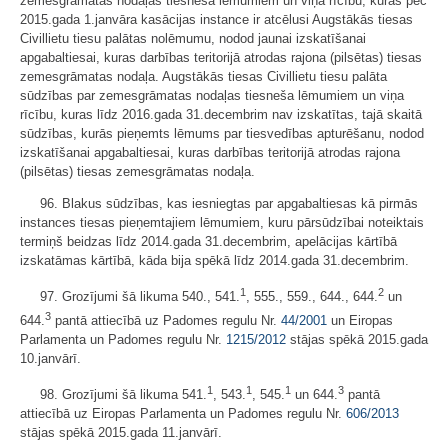
zemesgrāmatas nodaļas tiesneša lēmumiem un viņa rīcību, kurās pēc
2015.gada 1.janvāra kasācijas instance ir atcēlusi Augstākās tiesas
Civillietu tiesu palātas nolēmumu, nodod jaunai izskatīšanai
apgabaltiesai, kuras darbības teritorijā atrodas rajona (pilsētas) tiesas
zemesgrāmatas nodaļa. Augstākās tiesas Civillietu tiesu palāta
sūdzības par zemesgrāmatas nodaļas tiesneša lēmumiem un viņa
rīcību, kuras līdz 2016.gada 31.decembrim nav izskatītas, tajā skaitā
sūdzības, kurās pieņemts lēmums par tiesvedības apturēšanu, nodod
izskatīšanai apgabaltiesai, kuras darbības teritorijā atrodas rajona
(pilsētas) tiesas zemesgrāmatas nodaļa.
96. Blakus sūdzības, kas iesniegtas par apgabaltiesas kā pirmās
instances tiesas pieņemtajiem lēmumiem, kuru pārsūdzībai noteiktais
termiņš beidzas līdz 2014.gada 31.decembrim, apelācijas kārtībā
izskatāmas kārtībā, kāda bija spēkā līdz 2014.gada 31.decembrim.
1
2
97. Grozījumi šā likuma 540., 541.
, 555., 559., 644., 644.
un
3
644.
pantā attiecībā uz Padomes regulu Nr.
44/2001
un Eiropas
Parlamenta un Padomes regulu Nr.
1215/2012
stājas spēkā 2015.gada
10.janvārī.
1
1
1
3
98. Grozījumi šā likuma 541.
, 543.
, 545.
un 644.
pantā
attiecībā uz Eiropas Parlamenta un Padomes regulu Nr.
606/2013
stājas spēkā 2015.gada 11.janvārī.