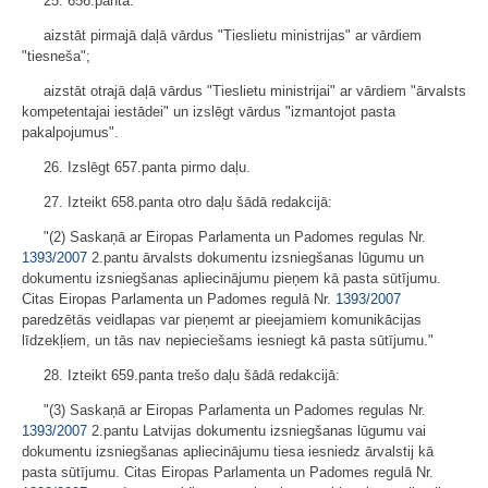
25. 656.pantā:
aizstāt pirmajā daļā vārdus "Tieslietu ministrijas" ar vārdiem
"tiesneša";
aizstāt otrajā daļā vārdus "Tieslietu ministrijai" ar vārdiem "ārvalsts
kompetentajai iestādei" un izslēgt vārdus "izmantojot pasta
pakalpojumus".
26. Izslēgt 657.panta pirmo daļu.
27. Izteikt 658.panta otro daļu šādā redakcijā:
"(2) Saskaņā ar Eiropas Parlamenta un Padomes regulas Nr.
1393/2007
2.pantu ārvalsts dokumentu izsniegšanas lūgumu un
dokumentu izsniegšanas apliecinājumu pieņem kā pasta sūtījumu.
Citas Eiropas Parlamenta un Padomes regulā Nr.
1393/2007
paredzētās veidlapas var pieņemt ar pieejamiem komunikācijas
līdzekļiem, un tās nav nepieciešams iesniegt kā pasta sūtījumu."
28. Izteikt 659.panta trešo daļu šādā redakcijā:
"(3) Saskaņā ar Eiropas Parlamenta un Padomes regulas Nr.
1393/2007
2.pantu Latvijas dokumentu izsniegšanas lūgumu vai
dokumentu izsniegšanas apliecinājumu tiesa iesniedz ārvalstij kā
pasta sūtījumu. Citas Eiropas Parlamenta un Padomes regulā Nr.