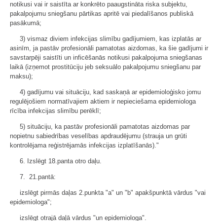
notikusi vai ir saistīta ar konkrēto paaugstināta riska subjektu,
pakalpojumu sniegšanu pārtikas apritē vai piedalīšanos publiskā
pasākumā;
3) vismaz diviem infekcijas slimību gadījumiem, kas izplatās ar
asinīm, ja pastāv profesionāli pamatotas aizdomas, ka šie gadījumi ir
savstarpēji saistīti un inficēšanās notikusi pakalpojuma sniegšanas
laikā (izņemot prostitūciju jeb seksuālo pakalpojumu sniegšanu par
maksu);
4) gadījumu vai situāciju, kad saskaņā ar epidemioloģisko jomu
regulējošiem normatīvajiem aktiem ir nepieciešama epidemiologa
rīcība infekcijas slimību perēklī;
5) situāciju, ka pastāv profesionāli pamatotas aizdomas par
nopietnu sabiedrības veselības apdraudējumu (strauja un grūti
kontrolējama reģistrējamās infekcijas izplatīšanās)."
6. Izslēgt 18.panta otro daļu.
7. 21.pantā:
izslēgt pirmās daļas 2.punkta "a" un "b" apakšpunktā vārdus "vai
epidemiologa";
izslēgt otrajā daļā vārdus "un epidemiologa".