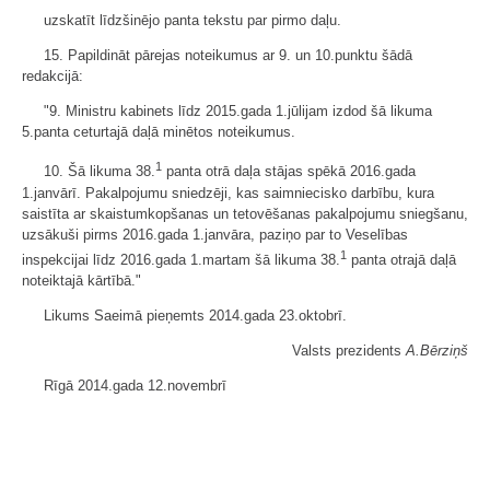
uzskatīt līdzšinējo panta tekstu par pirmo daļu.
15. Papildināt pārejas noteikumus ar 9. un 10.punktu šādā
redakcijā:
"9. Ministru kabinets līdz 2015.gada 1.jūlijam izdod šā likuma
5.panta ceturtajā daļā minētos noteikumus.
1
10. Šā likuma 38.
panta otrā daļa stājas spēkā 2016.gada
1.janvārī. Pakalpojumu sniedzēji, kas saimniecisko darbību, kura
saistīta ar skaistumkopšanas un tetovēšanas pakalpojumu sniegšanu,
uzsākuši pirms 2016.gada 1.janvāra, paziņo par to Veselības
1
inspekcijai līdz 2016.gada 1.martam šā likuma 38.
panta otrajā daļā
noteiktajā kārtībā."
Likums Saeimā pieņemts 2014.gada 23.oktobrī.
Valsts prezidents
A.Bērziņš
Rīgā 2014.gada 12.novembrī