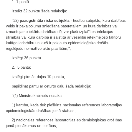
1. 1.pantā:
izteikt 32.punktu šādā redakcijā:
"32)
paaugstināta riska subjekts
- tiesību subjekts, kura darbības
veids ir pakalpojumu sniegšana patērētājiem un kura darbības vai
izmantojamo iekārtu darbības dēļ var plaši izplatīties infekcijas
slimības vai kura darbība ir saistīta ar veselību ietekmējošo faktoru
kaitīgo iedarbību un kurš ir pakļauts epidemioloģisko drošību
regulējošo normatīvo aktu prasībām;";
izslēgt 36.punktu.
2. 5.pantā:
izslēgt pirmās daļas 10.punktu;
papildināt pantu ar ceturto daļu šādā redakcijā:
"(4) Ministru kabinets nosaka:
1) kārtību, kādā tiek piešķirts nacionālās references laboratorijas
epidemioloģiskās drošības jomā statuss;
2) nacionālās references laboratorijas epidemioloģiskās drošības
jomā pienākumus un tiesības;