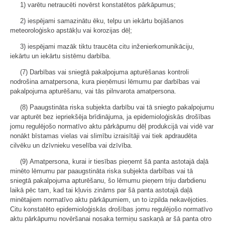
1) varētu netraucēti novērst konstatētos pārkāpumus;
2) iespējami samazinātu ēku, telpu un iekārtu bojāšanos
meteoroloģisko apstākļu vai korozijas dēļ;
3) iespējami mazāk tiktu traucēta citu inženierkomunikāciju,
iekārtu un iekārtu sistēmu darbība.
(7) Darbības vai sniegtā pakalpojuma apturēšanas kontroli
nodrošina amatpersona, kura pieņēmusi lēmumu par darbības vai
pakalpojuma apturēšanu, vai tās pilnvarota amatpersona.
(8) Paaugstināta riska subjekta darbību vai tā sniegto pakalpojumu
var apturēt bez iepriekšēja brīdinājuma, ja epidemioloģiskās drošības
jomu regulējošo normatīvo aktu pārkāpumu dēļ produkcijā vai vidē var
nonākt bīstamas vielas vai slimību izraisītāji vai tiek apdraudēta
cilvēku un dzīvnieku veselība vai dzīvība.
(9) Amatpersona, kurai ir tiesības pieņemt šā panta astotajā daļā
minēto lēmumu par paaugstināta riska subjekta darbības vai tā
sniegtā pakalpojuma apturēšanu, šo lēmumu pieņem triju darbdienu
laikā pēc tam, kad tai kļuvis zināms par šā panta astotajā daļā
minētajiem normatīvo aktu pārkāpumiem, un to izpilda nekavējoties.
Citu konstatēto epidemioloģiskās drošības jomu regulējošo normatīvo
aktu pārkāpumu novēršanai nosaka termiņu saskaņā ar šā panta otro