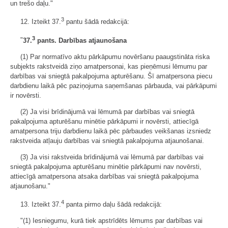
un trešo daļu."
3
12. Izteikt 37.
pantu šādā redakcijā:
3
"
37.
pants. Darbības atjaunošana
(1) Par normatīvo aktu pārkāpumu novēršanu paaugstināta riska
subjekts rakstveidā ziņo amatpersonai, kas pieņēmusi lēmumu par
darbības vai sniegtā pakalpojuma apturēšanu. Šī amatpersona piecu
darbdienu laikā pēc paziņojuma saņemšanas pārbauda, vai pārkāpumi
ir novērsti.
(2) Ja visi brīdinājumā vai lēmumā par darbības vai sniegtā
pakalpojuma apturēšanu minētie pārkāpumi ir novērsti, attiecīgā
amatpersona triju darbdienu laikā pēc pārbaudes veikšanas izsniedz
rakstveida atļauju darbības vai sniegtā pakalpojuma atjaunošanai.
(3) Ja visi rakstveida brīdinājumā vai lēmumā par darbības vai
sniegtā pakalpojuma apturēšanu minētie pārkāpumi nav novērsti,
attiecīgā amatpersona atsaka darbības vai sniegtā pakalpojuma
atjaunošanu."
4
13. Izteikt 37.
panta pirmo daļu šādā redakcijā:
"(1) Iesniegumu, kurā tiek apstrīdēts lēmums par darbības vai