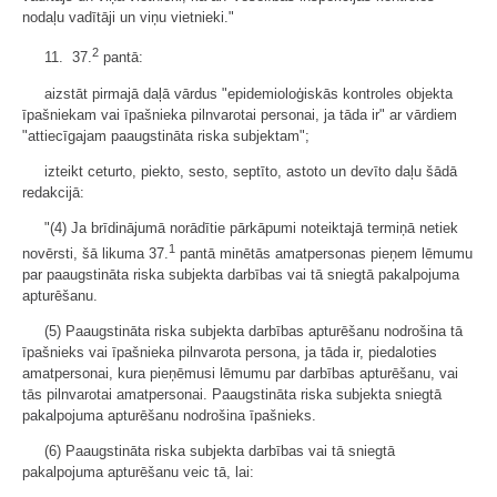
nodaļu vadītāji un viņu vietnieki."
2
11. 37.
pantā:
aizstāt pirmajā daļā vārdus "epidemioloģiskās kontroles objekta
īpašniekam vai īpašnieka pilnvarotai personai, ja tāda ir" ar vārdiem
"attiecīgajam paaugstināta riska subjektam";
izteikt ceturto, piekto, sesto, septīto, astoto un devīto daļu šādā
redakcijā:
"(4) Ja brīdinājumā norādītie pārkāpumi noteiktajā termiņā netiek
1
novērsti, šā likuma 37.
pantā minētās amatpersonas pieņem lēmumu
par paaugstināta riska subjekta darbības vai tā sniegtā pakalpojuma
apturēšanu.
(5) Paaugstināta riska subjekta darbības apturēšanu nodrošina tā
īpašnieks vai īpašnieka pilnvarota persona, ja tāda ir, piedaloties
amatpersonai, kura pieņēmusi lēmumu par darbības apturēšanu, vai
tās pilnvarotai amatpersonai. Paaugstināta riska subjekta sniegtā
pakalpojuma apturēšanu nodrošina īpašnieks.
(6) Paaugstināta riska subjekta darbības vai tā sniegtā
pakalpojuma apturēšanu veic tā, lai: