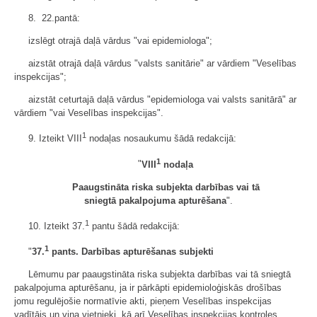
8. 22.pantā:
izslēgt otrajā daļā vārdus "vai epidemiologa";
aizstāt otrajā daļā vārdus "valsts sanitārie" ar vārdiem "Veselības
inspekcijas";
aizstāt ceturtajā daļā vārdus "epidemiologa vai valsts sanitārā" ar
vārdiem "vai Veselības inspekcijas".
1
9. Izteikt VIII
nodaļas nosaukumu šādā redakcijā:
1
"
VIII
nodaļa
Paaugstināta riska subjekta darbības vai tā
sniegtā pakalpojuma apturēšana
".
1
10. Izteikt 37.
pantu šādā redakcijā:
1
"
37.
pants. Darbības apturēšanas subjekti
Lēmumu par paaugstināta riska subjekta darbības vai tā sniegtā
pakalpojuma apturēšanu, ja ir pārkāpti epidemioloģiskās drošības
jomu regulējošie normatīvie akti, pieņem Veselības inspekcijas
vadītājs un viņa vietnieki, kā arī Veselības inspekcijas kontroles