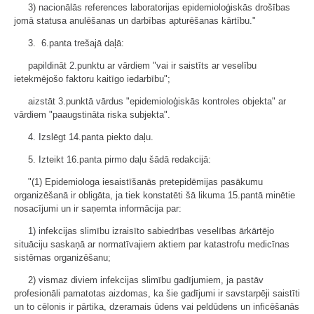
3) nacionālās references laboratorijas epidemioloģiskās drošības
jomā statusa anulēšanas un darbības apturēšanas kārtību."
3. 6.panta trešajā daļā:
papildināt 2.punktu ar vārdiem "vai ir saistīts ar veselību
ietekmējošo faktoru kaitīgo iedarbību";
aizstāt 3.punktā vārdus "epidemioloģiskās kontroles objekta" ar
vārdiem "paaugstināta riska subjekta".
4. Izslēgt 14.panta piekto daļu.
5. Izteikt 16.panta pirmo daļu šādā redakcijā:
"(1) Epidemiologa iesaistīšanās pretepidēmijas pasākumu
organizēšanā ir obligāta, ja tiek konstatēti šā likuma 15.pantā minētie
nosacījumi un ir saņemta informācija par:
1) infekcijas slimību izraisīto sabiedrības veselības ārkārtējo
situāciju saskaņā ar normatīvajiem aktiem par katastrofu medicīnas
sistēmas organizēšanu;
2) vismaz diviem infekcijas slimību gadījumiem, ja pastāv
profesionāli pamatotas aizdomas, ka šie gadījumi ir savstarpēji saistīti
un to cēlonis ir pārtika, dzeramais ūdens vai peldūdens un inficēšanās