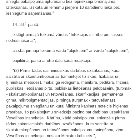
sniegtā pakalpojuma apturēšanu bez iepriekšēja brīdinājuma
izteikšanas, izskata un lēmumu pieņem 10 darbdienu laikā pēc
iesnieguma saņemšanas."
1
14. 38.
pantā:
izslēgt pirmajā teikumā vārdus "Infekcijas slimību profilakses
nodrošināšanai";
aizstāt pirmajā teikumā vārdu "objektiem" ar vārdu "subjektiem";
papildināt pantu ar otro daļu šādā redakcijā:
"(2) Pirms tādas saimnieciskās darbības uzsākšanas, kura
saistīta ar skaistumkopšanas (izmantojot fiziskās, fizikālās un
ķīmiskās metodes), mākslīgā iedeguma, manikīra, pedikīra, friziera,
publiskas lietošanas pirts, publiskas lietošanas peldbaseinu (turpmāk
- skaistumkopšanas) un tetovēšanas, skarifikācijas, permanentā
grima, mikropigmentācijas, pīrsinga (turpmāk - tetovēšanas)
pakalpojumu sniegšanu un kurai Ministru kabinets noteicis higiēnas
prasības, šo pakalpojumu sniedzējs paziņo par darbības uzsākšanu
Veselības inspekcijai. Kārtību, kādā pakalpojumu sniedzējs pirms
tādas saimnieciskās darbības uzsākšanas, kura saistīta ar
skaistumkopšanas un tetovēšanas pakalpojumu sniegšanu, ziņo
Veselības inspekcijai, nosaka Ministru kabinets.";