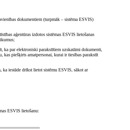
as Savienības dokumentiem (turpmāk – sistēma ESVIS)
ttīstības aģentūras izdotos sistēmas ESVIS lietošanas
eikumus;
īt, ka par elektroniski parakstītiem uzskatāmi dokumenti,
 kas piešķirts amatpersonai, kurai ir tiesības parakstīt
a, ka iestāde drīkst lietot sistēmu ESVIS, sākot ar
ēmas ESVIS lietošanu: