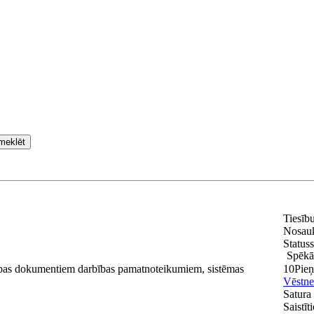
meklēt
Tiesīb
Nosau
Statuss
Spēkā
enības dokumentiem darbības pamatnoteikumiem, sistēmas
10
Pie
Vēstne
Satura 
Saistī