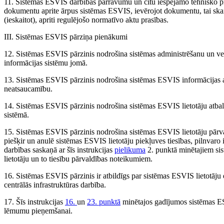
11. Sistēmas ESVIS darbības pārrāvumu un citu iespējamo tehnisko p
dokumentu aprite ārpus sistēmas ESVIS, ievērojot dokumentu, tai ska
(ieskaitot), apriti regulējošo normatīvo aktu prasības.
III. Sistēmas ESVIS pārziņa pienākumi
12. Sistēmas ESVIS pārzinis nodrošina sistēmas administrēšanu un vei
informācijas sistēmu jomā.
13. Sistēmas ESVIS pārzinis nodrošina sistēmas ESVIS informācijas a
neatsaucamību.
14. Sistēmas ESVIS pārzinis nodrošina sistēmas ESVIS lietotāju atba
sistēmā.
15. Sistēmas ESVIS pārzinis nodrošina sistēmas ESVIS lietotāju pārvaldī
piešķir un anulē sistēmas ESVIS lietotāju piekļuves tiesības, pilnvaro i
darbības saskaņā ar šīs instrukcijas
pielikuma
2. punktā minētajiem si
lietotāju un to tiesību pārvaldības noteikumiem.
16. Sistēmas ESVIS pārzinis ir atbildīgs par sistēmas ESVIS lietotāju 
centrālās infrastruktūras darbība.
17. Šīs instrukcijas
16.
un
23. punktā
minētajos gadījumos sistēmas ESV
lēmumu pieņemšanai.