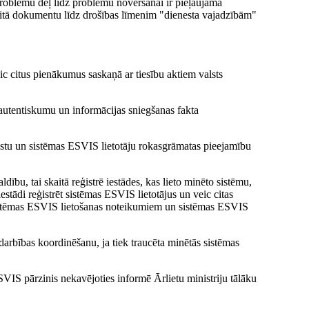
roblēmu dēļ līdz problēmu novēršanai ir pieļaujama
itā dokumentu līdz drošības līmenim "dienesta vajadzībām"
c citus pienākumus saskaņā ar tiesību aktiem valsts
utentiskumu un informācijas sniegšanas fakta
lstu un sistēmas ESVIS lietotāju rokasgrāmatas pieejamību
bu, tai skaitā reģistrē iestādes, kas lieto minēto sistēmu,
estādi reģistrēt sistēmas ESVIS lietotājus un veic citas
stēmas ESVIS lietošanas noteikumiem un sistēmas ESVIS
darbības koordinēšanu, ja tiek traucēta minētās sistēmas
IS pārzinis nekavējoties informē Ārlietu ministriju tālāku