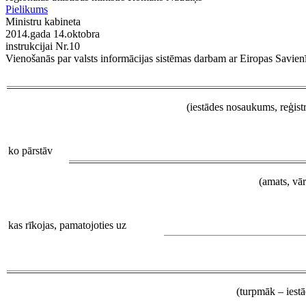
Pielikums
Ministru kabineta
2014.gada 14.oktobra
instrukcijai Nr.10
Vienošanās par valsts informācijas sistēmas darbam ar Eiropas Savie
(iestādes nosaukums, reģist
ko pārstāv
(amats, vā
kas rīkojas, pamatojoties uz
(turpmāk – iestā