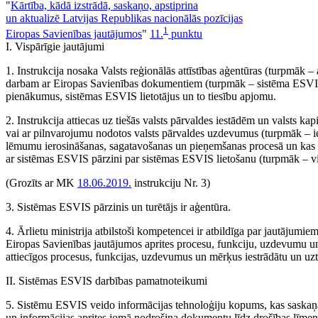
"
Kārtība, kādā izstrādā, saskaņo, apstiprina
un aktualizē Latvijas Republikas nacionālās pozīcijas
1
Eiropas Savienības jautājumos
"
11.
punktu
I. Vispārīgie jautājumi
1. Instrukcija nosaka Valsts reģionālās attīstības aģentūras (turpmāk –
darbam ar Eiropas Savienības dokumentiem (turpmāk – sistēma ESVI
pienākumus, sistēmas ESVIS lietotājus un to tiesību apjomu.
2. Instrukcija attiecas uz tiešās valsts pārvaldes iestādēm un valsts ka
vai ar pilnvarojumu nodotos valsts pārvaldes uzdevumus (turpmāk – ies
lēmumu ierosināšanas, sagatavošanas un pieņemšanas procesā un kas at
ar sistēmas ESVIS pārzini par sistēmas ESVIS lietošanu (turpmāk – v
(Grozīts ar MK
18.06.2019.
instrukciju Nr. 3)
3. Sistēmas ESVIS pārzinis un turētājs ir aģentūra.
4. Ārlietu ministrija atbilstoši kompetencei ir atbildīga par jautājumi
Eiropas Savienības jautājumos aprites procesu, funkciju, uzdevumu un
attiecīgos procesus, funkcijas, uzdevumus un mērķus iestrādātu un uz
II. Sistēmas ESVIS darbības pamatnoteikumi
5. Sistēmu ESVIS veido informācijas tehnoloģiju kopums, kas saska
un informācijas aprites jomā nodrošina dokumentu līdz drošības līmeni