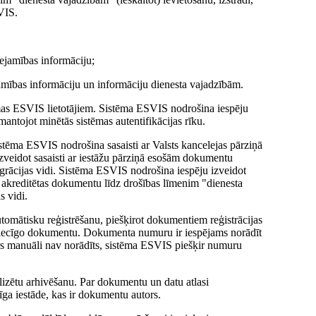
VIS.
eejamības informāciju;
jamības informāciju un informāciju dienesta vajadzībām.
tēmas ESVIS lietotājiem. Sistēma ESVIS nodrošina iespēju
zmantojot minētās sistēmas autentifikācijas rīku.
tēma ESVIS nodrošina sasaisti ar Valsts kancelejas pārziņā
veidot sasaisti ar iestāžu pārziņā esošām dokumentu
rācijas vidi. Sistēma ESVIS nodrošina iespēju izveidot
 akreditētas dokumentu līdz drošības līmenim "dienesta
s vidi.
tomātisku reģistrēšanu, piešķirot dokumentiem reģistrācijas
 attiecīgo dokumentu. Dokumenta numuru ir iespējams norādīt
rs manuāli nav norādīts, sistēma ESVIS piešķir numuru
izētu arhivēšanu. Par dokumentu un datu atlasi
īga iestāde, kas ir dokumentu autors.