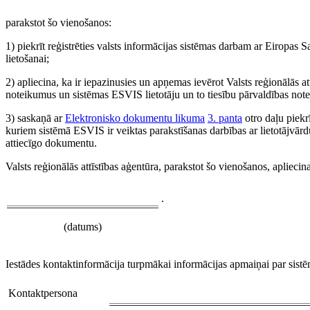
parakstot šo vienošanos:
1) piekrīt reģistrēties valsts informācijas sistēmas darbam ar Eirop
lietošanai;
2) apliecina, ka ir iepazinusies un apņemas ievērot Valsts reģionālās a
noteikumus un sistēmas ESVIS lietotāju un to tiesību pārvaldības not
3) saskaņā ar
Elektronisko dokumentu likuma
3. panta
otro daļu piekr
kuriem sistēmā ESVIS ir veiktas parakstīšanas darbības ar lietotājvārdu,
attiecīgo dokumentu.
Valsts reģionālās attīstības aģentūra, parakstot šo vienošanos, apliecin
.
(datums)
Iestādes kontaktinformācija turpmākai informācijas apmaiņai par sist
Kontaktpersona