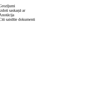
Grozījumi
Izdoti saskaņā ar
Anotācija
Citi saistītie dokumenti