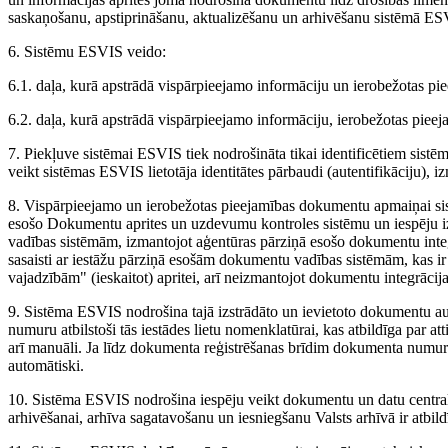
saskaņošanu, apstiprināšanu, aktualizēšanu un arhivēšanu sistēmā ES
6. Sistēmu ESVIS veido:
6.1. daļa, kurā apstrādā vispārpieejamo informāciju un ierobežotas pi
6.2. daļa, kurā apstrādā vispārpieejamo informāciju, ierobežotas piee
7. Piekļuve sistēmai ESVIS tiek nodrošināta tikai identificētiem sis
veikt sistēmas ESVIS lietotāja identitātes pārbaudi (autentifikāciju), i
8. Vispārpieejamo un ierobežotas pieejamības dokumentu apmaiņai sis
esošo Dokumentu aprites un uzdevumu kontroles sistēmu un iespēju iz
vadības sistēmām, izmantojot aģentūras pārziņā esošo dokumentu integ
sasaisti ar iestāžu pārziņā esošām dokumentu vadības sistēmām, kas ir
vajadzībām" (ieskaitot) apritei, arī neizmantojot dokumentu integrācija
9. Sistēma ESVIS nodrošina tajā izstrādāto un ievietoto dokumentu au
numuru atbilstoši tās iestādes lietu nomenklatūrai, kas atbildīga par
arī manuāli. Ja līdz dokumenta reģistrēšanas brīdim dokumenta numu
automātiski.
10. Sistēma ESVIS nodrošina iespēju veikt dokumentu un datu central
arhivēšanai, arhīva sagatavošanu un iesniegšanu Valsts arhīvā ir atbild