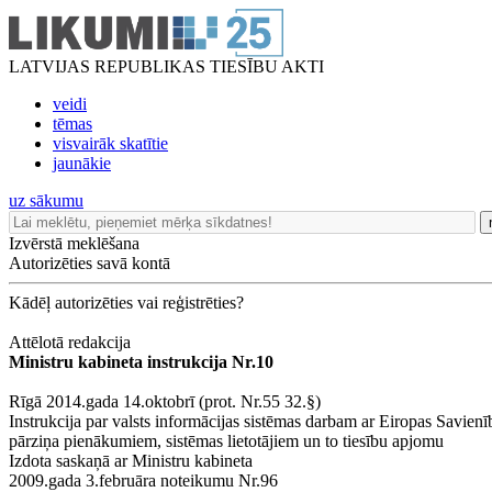
LATVIJAS REPUBLIKAS TIESĪBU AKTI
veidi
tēmas
visvairāk skatītie
jaunākie
uz sākumu
Izvērstā meklēšana
Autorizēties savā kontā
Kādēļ autorizēties vai reģistrēties?
Attēlotā redakcija
Ministru kabineta instrukcija Nr.10
Rīgā 2014.gada 14.oktobrī (prot. Nr.55 32.§)
Instrukcija par valsts informācijas sistēmas darbam ar Eiropas Savi
pārziņa pienākumiem, sistēmas lietotājiem un to tiesību apjomu
Izdota saskaņā ar Ministru kabineta
2009.gada 3.februāra noteikumu Nr.96