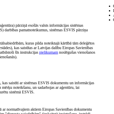
 aģentūra) pārziņā esošās valsts informācijas sistēmas
S) darbības pamatnoteikumus, sistēmas ESVIS pārziņa
pitālsabiedrībām, kuras pilda noteiktajā kārtībā tām deleģētos
tādes), kas saistītas ar Latvijas dalību Eiropas Savienības
bilstoši šīs instrukcijas
pielikumam
noslēgušas vienošanos
ienošanās).
em, kas saistīti ar sistēmas ESVIS dokumentu un informācijas
 mērķu noteikšanu, un sadarbojas ar aģentūru, lai
turētu sistēmā ESVIS.
ņā ar normatīvajiem aktiem Eiropas Savienības dokumentu
m "dienesta vajadzībām" (ieskaitot) ievietošanu, izstrādi,