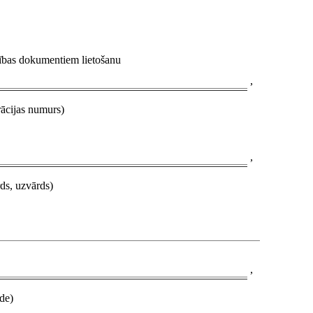
nības dokumentiem lietošanu
,
rācijas numurs)
,
rds, uzvārds)
,
de)