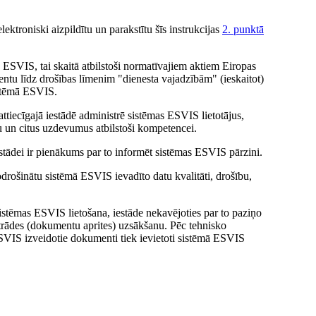
ektroniski aizpildītu un parakstītu šīs instrukcijas
2. punktā
mu ESVIS, tai skaitā atbilstoši normatīvajiem aktiem Eiropas
tu līdz drošības līmenim "dienesta vajadzībām" (ieskaitot)
istēmā ESVIS.
attiecīgajā iestādē administrē sistēmas ESVIS lietotājus,
nu un citus uzdevumus atbilstoši kompetencei.
iestādei ir pienākums par to informēt sistēmas ESVIS pārzini.
odrošinātu sistēmā ESVIS ievadīto datu kvalitāti, drošību,
sistēmas ESVIS lietošana, iestāde nekavējoties par to paziņo
strādes (dokumentu aprites) uzsākšanu. Pēc tehnisko
SVIS izveidotie dokumenti tiek ievietoti sistēmā ESVIS