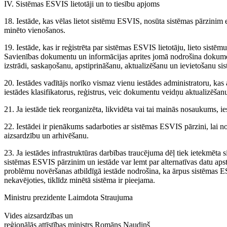
IV. Sistēmas ESVIS lietotāji un to tiesību apjoms
18. Iestāde, kas vēlas lietot sistēmu ESVIS, nosūta sistēmas pārzinim el
minēto vienošanos.
19. Iestāde, kas ir reģistrēta par sistēmas ESVIS lietotāju, lieto sistē
Savienības dokumentu un informācijas aprites jomā nodrošina dokumen
izstrādi, saskaņošanu, apstiprināšanu, aktualizēšanu un ievietošanu s
20. Iestādes vadītājs norīko vismaz vienu iestādes administratoru, kas 
iestādes klasifikatorus, reģistrus, veic dokumentu veidņu aktualizēša
21. Ja iestāde tiek reorganizēta, likvidēta vai tai mainās nosaukums, 
22. Iestādei ir pienākums sadarboties ar sistēmas ESVIS pārzini, lai n
aizsardzību un arhivēšanu.
23. Ja iestādes infrastruktūras darbības traucējuma dēļ tiek ietekmēta 
sistēmas ESVIS pārzinim un iestāde var lemt par alternatīvas datu ap
problēmu novēršanas atbildīgā iestāde nodrošina, ka ārpus sistēmas E
nekavējoties, tiklīdz minētā sistēma ir pieejama.
Ministru prezidente Laimdota Straujuma
Vides aizsardzības un
reģionālās attīstības ministrs Romāns Naudiņš