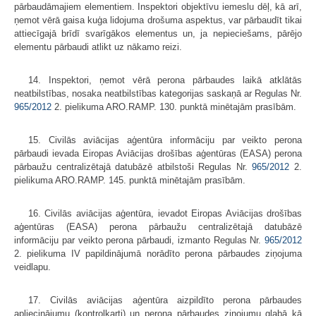
pārbaudāmajiem elementiem. Inspektori objektīvu iemeslu dēļ, kā arī,
ņemot vērā gaisa kuģa lidojuma drošuma aspektus, var pārbaudīt tikai
attiecīgajā brīdī svarīgākos elementus un, ja nepieciešams, pārējo
elementu pārbaudi atlikt uz nākamo reizi.
14. Inspektori, ņemot vērā perona pārbaudes laikā atklātās
neatbilstības, nosaka neatbilstības kategorijas saskaņā ar Regulas Nr.
965/2012
2. pielikuma ARO.RAMP. 130. punktā minētajām prasībām.
15. Civilās aviācijas aģentūra informāciju par veikto perona
pārbaudi ievada Eiropas Aviācijas drošības aģentūras (EASA) perona
pārbaužu centralizētajā datubāzē atbilstoši Regulas Nr.
965/2012
2.
pielikuma ARO.RAMP. 145. punktā minētajām prasībām.
16. Civilās aviācijas aģentūra, ievadot Eiropas Aviācijas drošības
aģentūras (EASA) perona pārbaužu centralizētajā datubāzē
informāciju par veikto perona pārbaudi, izmanto Regulas Nr.
965/2012
2. pielikuma IV papildinājumā norādīto perona pārbaudes ziņojuma
veidlapu.
17. Civilās aviācijas aģentūra aizpildīto perona pārbaudes
apliecinājumu (kontrolkarti) un perona pārbaudes ziņojumu glabā kā