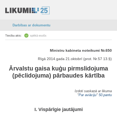
Darbības ar dokumentu
Tiesību akts:
spēkā esošs
Ministru kabineta noteikumi Nr.650
Rīgā 2014.gada 21.oktobrī (prot. Nr.57 13.§)
Ārvalstu gaisa kuģu pirmslidojuma
(pēclidojuma) pārbaudes kārtība
Izdoti saskaņā ar likuma
"
Par aviāciju
"
50.pantu
I. Vispārīgie jautājumi