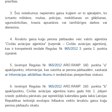
prasības.
3. Šos noteikumus nepiemēro gaisa kuģiem un to apkalpēm, ko
izmanto militāros, muitas, policijas, meklēšanas un glābšanas,
ugunsdzēsības, krasta apsardzes vai tamlīdzīgos darbos vai
dienestos.
4. Ārvalstu gaisa kuģu perona pārbaudes veic valsts aģentūra
"Civilās aviācijas aģentūra" (turpmāk – Civilās aviācijas aģentūra),
kas ir kompetentā iestāde Regulas Nr.
965/2012
3. panta 1. punkta
izpratnē.
5. Ievērojot Regulas Nr.
965/2012
ARO.RAMP. 160. punkta "a"
apakšpunktu, informācijai, kas saistīta ar perona pārbaudēm, saskaņā
ar
Informācijas atklātības likumu
ir ierobežotas pieejamības statuss.
6. Ievērojot Regulas Nr.
965/2012
ARO.RAMP. 160. punkta "b"
apakšpunktu, Civilās aviācijas aģentūra katru gadu līdz 1. jūlijam
sniedz publisku pārskatu par iepriekšējā kalendāra gada laikā Latvijas
Republikas teritorijā esošajos lidlaukos veikto ārvalstu gaisa kuģu
perona pārbaužu skaitu.