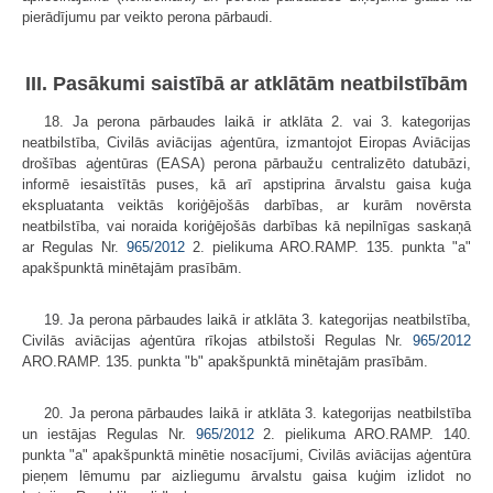
pierādījumu par veikto perona pārbaudi.
III. Pasākumi saistībā ar atklātām neatbilstībām
18. Ja perona pārbaudes laikā ir atklāta 2. vai 3. kategorijas
neatbilstība, Civilās aviācijas aģentūra, izmantojot Eiropas Aviācijas
drošības aģentūras (EASA) perona pārbaužu centralizēto datubāzi,
informē iesaistītās puses, kā arī apstiprina ārvalstu gaisa kuģa
ekspluatanta veiktās koriģējošās darbības, ar kurām novērsta
neatbilstība, vai noraida koriģējošās darbības kā nepilnīgas saskaņā
ar Regulas Nr.
965/2012
2. pielikuma ARO.RAMP. 135. punkta "a"
apakšpunktā minētajām prasībām.
19. Ja perona pārbaudes laikā ir atklāta 3. kategorijas neatbilstība,
Civilās aviācijas aģentūra rīkojas atbilstoši Regulas Nr.
965/2012
ARO.RAMP. 135. punkta "b" apakšpunktā minētajām prasībām.
20. Ja perona pārbaudes laikā ir atklāta 3. kategorijas neatbilstība
un iestājas Regulas Nr.
965/2012
2. pielikuma ARO.RAMP. 140.
punkta "a" apakšpunktā minētie nosacījumi, Civilās aviācijas aģentūra
pieņem lēmumu par aizliegumu ārvalstu gaisa kuģim izlidot no