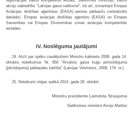
reģistrācijas valsts kompetento iestādi, Satiksmes ministriju, valsts
akciju sabiedrību "Latvijas gaisa satiksme", kā arī, izmantojot Eiropas
Aviācijas drošības aģentūras (EASA) perona pārbaužu centralizēto
datubāzi, Eiropas aviācijas drošības aģentūru (EASA) un Eiropas
Savienības vai Eiropas Ekonomikas zonas aviācijas kompetentās
iestādes.
IV. Noslēguma jautājumi
24. Atzīt par spēku zaudējušiem Ministru kabineta 2008. gada 14.
oktobra noteikumus Nr. 856 "Ārvalstu gaisa kuģu pirmslidojuma
(pēclidojuma) pārbaudes kārtība" (Latvijas Vēstnesis, 2008, 174. nr.).
25. Noteikumi stājas spēkā 2014. gada 28. oktobrī.
Ministru prezidente Laimdota Straujuma
Satiksmes ministrs Anrijs Matīss