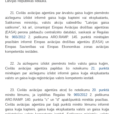
Latvijas Republikas lidlauka.
21. Civilās aviācijas aģentūra par ārvalstu gaisa kuģim piemēroto
aizliegumu izlidot informē gaisa kuģa kapteini vai ekspluatantu,
Satiksmes ministriju, valsts akciju sabiedrību "Latvijas gaisa
satiksme", kā arī, izmantojot Eiropas Aviācijas drošības aģentūras
(EASA) perona pārbaužu centralizēto datubāzi, saskaņā ar Regulas
Nr.
965/2012
2. pielikuma ARO.RAMP. 145. punktā minētajām
prasībām informē Eiropas aviācijas drošības aģentūru (EASA) un
Eiropas Savienības vai Eiropas Ekonomikas zonas aviācijas
kompetentās iestādes.
22. Ja aizliegums izlidot piemērots trešo valstu gaisa kuģim,
Civilās aviācijas aģentūra papildus šo noteikumu
21. punktā
minētajam par aizliegumu izlidot informē gaisa kuģa ekspluatanta
valsts un gaisa kuģa reģistrācijas valsts kompetento iestādi.
23. Civilās aviācijas aģentūra atceļ šo noteikumu
20. punktā
minēto lēmumu, ja izpildītas Regulas Nr.
965/2012
2. pielikuma
ARO.RAMP. 140. punkta "c" un "d" apakšpunktā minētās prasības.
Civilās aviācijas aģentūra par šajā punktā minēto lēmumu informē
gaisa kuģa kapteini, gaisa kuģa ekspluatanta valsts un gaisa kuģa