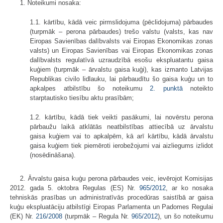
1. Noteikumi nosaka:
1.1. kārtību, kādā veic pirmslidojuma (pēclidojuma) pārbaudes
(turpmāk – perona pārbaudes) trešo valstu (valsts, kas nav
Eiropas Savienības dalībvalsts vai Eiropas Ekonomikas zonas
valsts) un Eiropas Savienības vai Eiropas Ekonomikas zonas
dalībvalsts regulatīvā uzraudzībā esošu ekspluatantu gaisa
kuģiem (turpmāk – ārvalstu gaisa kuģi), kas izmanto Latvijas
Republikas civilo lidlauku, lai pārbaudītu šo gaisa kuģu un to
apkalpes atbilstību šo noteikumu
2. punktā
noteikto
starptautisko tiesību aktu prasībām;
1.2. kārtību, kādā tiek veikti pasākumi, lai novērstu perona
pārbaužu laikā atklātās neatbilstības attiecībā uz ārvalstu
gaisa kuģiem vai to apkalpēm, kā arī kārtību, kādā ārvalstu
gaisa kuģiem tiek piemēroti ierobežojumi vai aizliegums izlidot
(nosēdināšana).
2. Ārvalstu gaisa kuģu perona pārbaudes veic, ievērojot Komisijas
2012. gada 5. oktobra Regulas (ES) Nr.
965/2012
, ar ko nosaka
tehniskās prasības un administratīvās procedūras saistībā ar gaisa
kuģu ekspluatāciju atbilstīgi Eiropas Parlamenta un Padomes Regulai
(EK) Nr.
216/2008
(turpmāk – Regula Nr.
965/2012
), un šo noteikumu