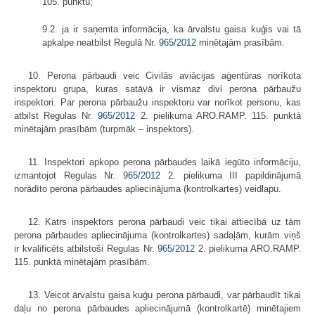
105. punktu;
9.2. ja ir saņemta informācija, ka ārvalstu gaisa kuģis vai tā
apkalpe neatbilst Regulā Nr.
965/2012
minētajām prasībām.
10. Perona pārbaudi veic Civilās aviācijas aģentūras norīkota
inspektoru grupa, kuras satāvā ir vismaz divi perona pārbaužu
inspektori. Par perona pārbaužu inspektoru var norīkot personu, kas
atbilst Regulas Nr.
965/2012
2. pielikuma ARO.RAMP. 115. punktā
minētajām prasībām (turpmāk – inspektors).
11. Inspektori apkopo perona pārbaudes laikā iegūto informāciju,
izmantojot Regulas Nr.
965/2012
2. pielikuma III papildinājumā
norādīto perona pārbaudes apliecinājuma (kontrolkartes) veidlapu.
12. Katrs inspektors perona pārbaudi veic tikai attiecībā uz tām
perona pārbaudes apliecinājuma (kontrolkartes) sadaļām, kurām viņš
ir kvalificēts atbilstoši Regulas Nr.
965/2012
2. pielikuma ARO.RAMP.
115. punktā minētajām prasībām.
13. Veicot ārvalstu gaisa kuģu perona pārbaudi, var pārbaudīt tikai
daļu no perona pārbaudes apliecinājumā (kontrolkartē) minētajiem