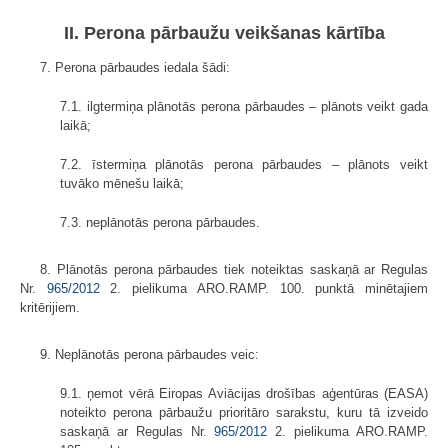
II. Perona pārbaužu veikšanas kārtība
7. Perona pārbaudes iedala šādi:
7.1. ilgtermiņa plānotās perona pārbaudes – plānots veikt gada
laikā;
7.2. īstermiņa plānotās perona pārbaudes – plānots veikt
tuvāko mēnešu laikā;
7.3. neplānotās perona pārbaudes.
8. Plānotās perona pārbaudes tiek noteiktas saskaņā ar Regulas
Nr.
965/2012
2. pielikuma ARO.RAMP. 100. punktā minētajiem
kritērijiem.
9. Neplānotās perona pārbaudes veic:
9.1. ņemot vērā Eiropas Aviācijas drošības aģentūras (EASA)
noteikto perona pārbaužu prioritāro sarakstu, kuru tā izveido
saskaņā ar Regulas Nr.
965/2012
2. pielikuma ARO.RAMP.