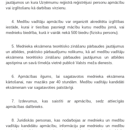
jautājumos un kura Uzņēmumu reģistrā reģistrējusi personu apmācību
vai izglītošanu kā darbības virzienu.
4. Medību vadītāju apmācību var organizēt akreditēta izglītības
iestāde, kurai ir tiesības pasniegt mācību kursu medību jomā, vai
mednieku biedrība, kurā ir vairāk nekā 500 biedru (fizisku personu).
5. Mednieka eksāmena teorētisko zināšanu pārbaudes jautājumus
un atbildes, praktisko pārbaudījumu nolikumu, kā arī medību vadītāju
eksāmena teorētisko zināšanu pārbaudes jautājumus un atbildes
apstiprina un savā tīmekļa vietnē publicē Valsts meža dienests.
6. Apmācības ilgums, lai sagatavotos mednieka eksāmena
kārtošanai, nav mazāks par 40 stundām. Medību vadītāju kandidāti
eksāmenam var sagatavoties patstāvīgi.
7. Izdevumus, kas saistīti ar apmācību, sedz attiecīgās
apmācības dalībnieks.
8. Juridiskās personas, kas nodarbojas ar mednieku un medību
vadītāju kandidātu apmācību, informāciju par mednieku un medību