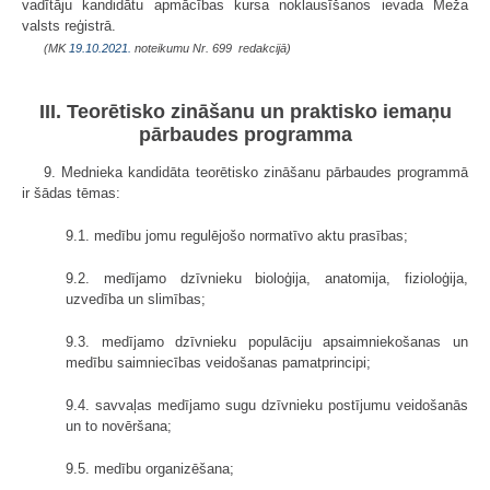
vadītāju kandidātu apmācības kursa noklausīšanos ievada Meža
valsts reģistrā.
(MK
19.10.2021.
noteikumu Nr. 699 redakcijā)
III. Teorētisko zināšanu un praktisko iemaņu
pārbaudes programma
9. Mednieka kandidāta teorētisko zināšanu pārbaudes programmā
ir šādas tēmas:
9.1. medību jomu regulējošo normatīvo aktu prasības;
9.2. medījamo dzīvnieku bioloģija, anatomija, fizioloģija,
uzvedība un slimības;
9.3. medījamo dzīvnieku populāciju apsaimniekošanas un
medību saimniecības veidošanas pamatprincipi;
9.4. savvaļas medījamo sugu dzīvnieku postījumu veidošanās
un to novēršana;
9.5. medību organizēšana;