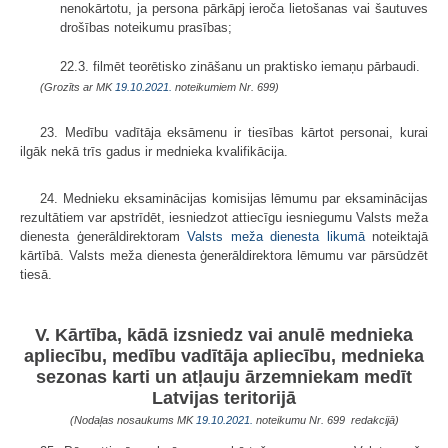
nenokārtotu, ja persona pārkāpj ieroča lietošanas vai šautuves
drošības noteikumu prasības;
22.3. filmēt teorētisko zināšanu un praktisko iemaņu pārbaudi.
(Grozīts ar MK
19.10.2021.
noteikumiem Nr. 699)
23. Medību vadītāja eksāmenu ir tiesības kārtot personai, kurai
ilgāk nekā trīs gadus ir mednieka kvalifikācija.
24. Mednieku eksaminācijas komisijas lēmumu par eksaminācijas
rezultātiem var apstrīdēt, iesniedzot attiecīgu iesniegumu Valsts meža
dienesta ģenerāldirektoram
Valsts meža dienesta likumā
noteiktajā
kārtībā. Valsts meža dienesta ģenerāldirektora lēmumu var pārsūdzēt
tiesā.
V. Kārtība, kādā izsniedz vai anulē mednieka
apliecību, medību vadītāja apliecību, mednieka
sezonas karti un atļauju ārzemniekam medīt
Latvijas teritorijā
(Nodaļas nosaukums MK
19.10.2021.
noteikumu Nr. 699 redakcijā)