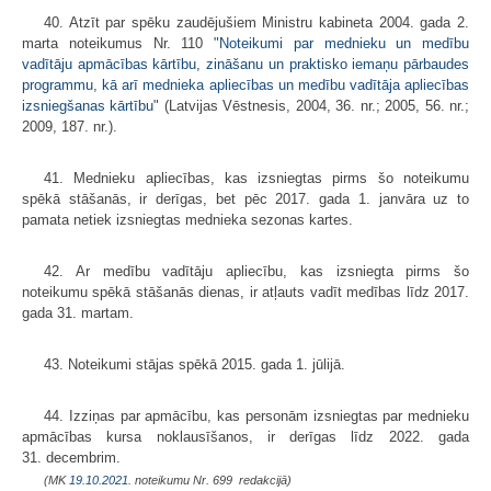
40. Atzīt par spēku zaudējušiem Ministru kabineta 2004. gada 2.
marta noteikumus Nr. 110 "
Noteikumi par mednieku un medību
vadītāju apmācības kārtību, zināšanu un praktisko iemaņu pārbaudes
programmu, kā arī mednieka apliecības un medību vadītāja apliecības
izsniegšanas kārtību
" (Latvijas Vēstnesis, 2004, 36. nr.; 2005, 56. nr.;
2009, 187. nr.).
41. Mednieku apliecības, kas izsniegtas pirms šo noteikumu
spēkā stāšanās, ir derīgas, bet pēc 2017. gada 1. janvāra uz to
pamata netiek izsniegtas mednieka sezonas kartes.
42. Ar medību vadītāju apliecību, kas izsniegta pirms šo
noteikumu spēkā stāšanās dienas, ir atļauts vadīt medības līdz 2017.
gada 31. martam.
43. Noteikumi stājas spēkā 2015. gada 1. jūlijā.
44. Izziņas par apmācību, kas personām izsniegtas par mednieku
apmācības kursa noklausīšanos, ir derīgas līdz 2022. gada
31. decembrim.
(MK
19.10.2021.
noteikumu Nr. 699 redakcijā)