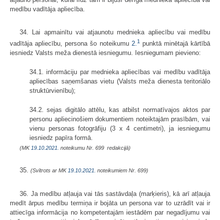
medību vadītāja apliecība.
34. Lai apmainītu vai atjaunotu mednieka apliecību vai medību
1
vadītāja apliecību, persona šo noteikumu
2.
punktā minētajā kārtībā
iesniedz Valsts meža dienestā iesniegumu. Iesniegumam pievieno:
34.1. informāciju par mednieka apliecības vai medību vadītāja
apliecības saņemšanas vietu (Valsts meža dienesta teritoriālo
struktūrvienību);
34.2. sejas digitālo attēlu, kas atbilst normatīvajos aktos par
personu apliecinošiem dokumentiem noteiktajām prasībām, vai
vienu personas fotogrāfiju (3 x 4 centimetri), ja iesniegumu
iesniedz papīra formā.
(MK
19.10.2021.
noteikumu Nr. 699 redakcijā)
35.
(Svītrots ar MK
19.10.2021.
noteikumiem Nr. 699)
36. Ja medību atļauja vai tās sastāvdaļa (marķieris), kā arī atļauja
medīt ārpus medību termiņa ir bojāta un persona var to uzrādīt vai ir
attiecīga informācija no kompetentajām iestādēm par negadījumu vai