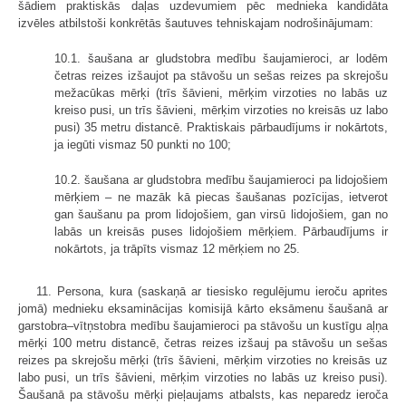
šādiem praktiskās daļas uzdevumiem pēc mednieka kandidāta
izvēles atbilstoši konkrētās šautuves tehniskajam nodrošinājumam:
10.1. šaušana ar gludstobra medību šaujamieroci, ar lodēm
četras reizes izšaujot pa stāvošu un sešas reizes pa skrejošu
mežacūkas mērķi (trīs šāvieni, mērķim virzoties no labās uz
kreiso pusi, un trīs šāvieni, mērķim virzoties no kreisās uz labo
pusi) 35 metru distancē. Praktiskais pārbaudījums ir nokārtots,
ja iegūti vismaz 50 punkti no 100;
10.2. šaušana ar gludstobra medību šaujamieroci pa lidojošiem
mērķiem – ne mazāk kā piecas šaušanas pozīcijas, ietverot
gan šaušanu pa prom lidojošiem, gan virsū lidojošiem, gan no
labās un kreisās puses lidojošiem mērķiem. Pārbaudījums ir
nokārtots, ja trāpīts vismaz 12 mērķiem no 25.
11. Persona, kura (saskaņā ar tiesisko regulējumu ieroču aprites
jomā) mednieku eksaminācijas komisijā kārto eksāmenu šaušanā ar
garstobra–vītņstobra medību šaujamieroci pa stāvošu un kustīgu aļņa
mērķi 100 metru distancē, četras reizes izšauj pa stāvošu un sešas
reizes pa skrejošu mērķi (trīs šāvieni, mērķim virzoties no kreisās uz
labo pusi, un trīs šāvieni, mērķim virzoties no labās uz kreiso pusi).
Šaušanā pa stāvošu mērķi pieļaujams atbalsts, kas neparedz ieroča