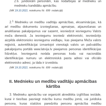
2.6. juridiskām personām, kas nodarbojas ar mednieku un
mednieku kandidātu apmācību.
(MK
19.10.2021.
noteikumu Nr. 699 redakcijā)
1
2.
Mednieku un medību vadītāju apmācības, eksaminācijas, kā
arī medību dokumentu izsniegšanas, apmaiņas, atjaunošanas un
anulēšanas pakalpojumus var saņemt, iesniedzot iesniegumu Valsts
meža dienestā. Ja iesniegumu iesniedz elektroniski, iesniedzējs
aizpilda elektronisko iesnieguma veidlapu, kas pieejama Meža valsts
reģistrā, autentifikācijai izmantojot vienotajā valsts un pašvaldību
pakalpojumu portālā www.latvija.lv pieejamos personas identifikācijas
līdzekļus. Iesniegumā norāda personas kodu vai nacionālās
identifikācijas numuru un elektroniskā pasta adresi vai oficiālo
elektronisko adresi, ja tāda ir izveidota.
(MK
19.10.2021.
noteikumu Nr. 699 redakcijā)
II. Mednieku un medību vadītāju apmācības
kārtība
3. Mednieku apmācību var organizēt akreditēta izglītības iestāde,
kurai ir tiesības pasniegt mācību kursu medību jomā, vai juridiska
persona, kuras statūtos paredzēta personu apmācība medību