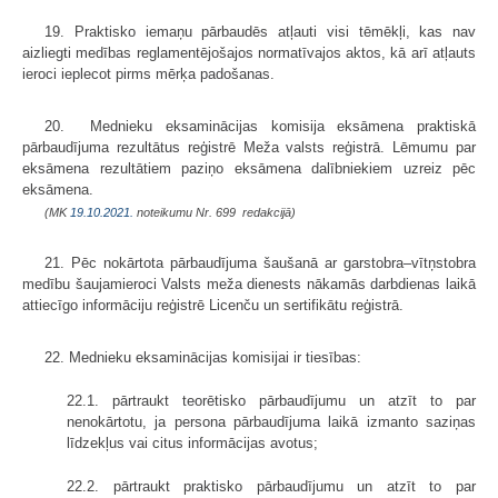
19. Praktisko iemaņu pārbaudēs atļauti visi tēmēkļi, kas nav
aizliegti medības reglamentējošajos normatīvajos aktos, kā arī atļauts
ieroci ieplecot pirms mērķa padošanas.
20. Mednieku eksaminācijas komisija eksāmena praktiskā
pārbaudījuma rezultātus reģistrē Meža valsts reģistrā. Lēmumu par
eksāmena rezultātiem paziņo eksāmena dalībniekiem uzreiz pēc
eksāmena.
(MK
19.10.2021.
noteikumu Nr. 699 redakcijā)
21. Pēc nokārtota pārbaudījuma šaušanā ar garstobra–vītņstobra
medību šaujamieroci Valsts meža dienests nākamās darbdienas laikā
attiecīgo informāciju reģistrē Licenču un sertifikātu reģistrā.
22. Mednieku eksaminācijas komisijai ir tiesības:
22.1. pārtraukt teorētisko pārbaudījumu un atzīt to par
nenokārtotu, ja persona pārbaudījuma laikā izmanto saziņas
līdzekļus vai citus informācijas avotus;
22.2. pārtraukt praktisko pārbaudījumu un atzīt to par