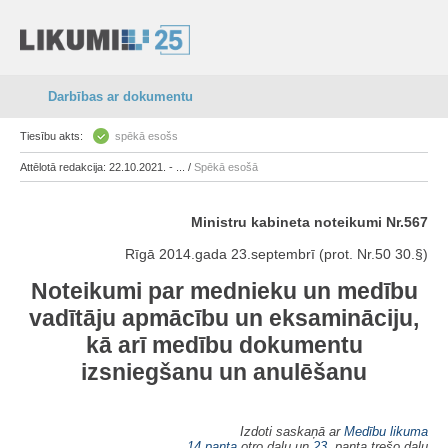
Darbības ar dokumentu
Tiesību akts:
spēkā esošs
Attēlotā redakcija: 22.10.2021. - ... /
Spēkā esošā
Ministru kabineta noteikumi Nr.567
Rīgā 2014.gada 23.septembrī (prot. Nr.50 30.§)
Noteikumi par mednieku un medību
vadītāju apmācību un eksamināciju,
kā arī medību dokumentu
izsniegšanu un anulēšanu
Izdoti saskaņā ar
Medību likuma
14.panta
otro daļu un
23.
panta trešo daļu