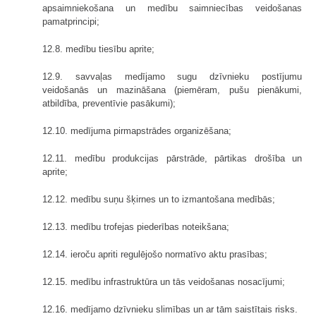
apsaimniekošana un medību saimniecības veidošanas
pamatprincipi;
12.8. medību tiesību aprite;
12.9. savvaļas medījamo sugu dzīvnieku postījumu
veidošanās un mazināšana (piemēram, pušu pienākumi,
atbildība, preventīvie pasākumi);
12.10. medījuma pirmapstrādes organizēšana;
12.11. medību produkcijas pārstrāde, pārtikas drošība un
aprite;
12.12. medību suņu šķirnes un to izmantošana medībās;
12.13. medību trofejas piederības noteikšana;
12.14. ieroču apriti regulējošo normatīvo aktu prasības;
12.15. medību infrastruktūra un tās veidošanas nosacījumi;
12.16. medījamo dzīvnieku slimības un ar tām saistītais risks.