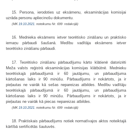
15. Persona, ierodoties uz eksāmenu, eksaminācijas komisijai
uzrāda personu apliecinošu dokumentu.
(MK
19.10.2021.
noteikumu Nr. 699 redakcijā)
16. Mednieka eksāmens ietver teorētisko zināšanu un praktisko
iemaņu pārbaudi šaušanā. Medību vadītāja eksāmens ietver
teorētisko zināšanu pārbaudi.
17. Teorētisko zināšanu pārbaudījumu kārto klātienē datorizēti
Meža valsts reģistrā eksaminācijas komisijas klātbūtnē. Mednieku
teorētiskajā pārbaudījumā ir 60 jautājumu, un pārbaudījuma
kārtošanas laiks ir 90 minūšu. Pārbaudījums ir nokārtots, ja ir
pieļautas ne vairāk kā sešas nepareizas atbildes. Medību vadītāju
teorētiskajā pārbaudījumā ir 60 jautājumu, un pārbaudījuma
kārtošanas laiks ir 90 minūšu. Pārbaudījums ir nokārtots, ja ir
pieļautas ne vairāk kā piecas nepareizas atbildes.
(MK
19.10.2021.
noteikumu Nr. 699 redakcijā)
18. Praktiskais pārbaudījums notiek normatīvajos aktos noteiktajā
kārtībā sertificētās šautuvēs.