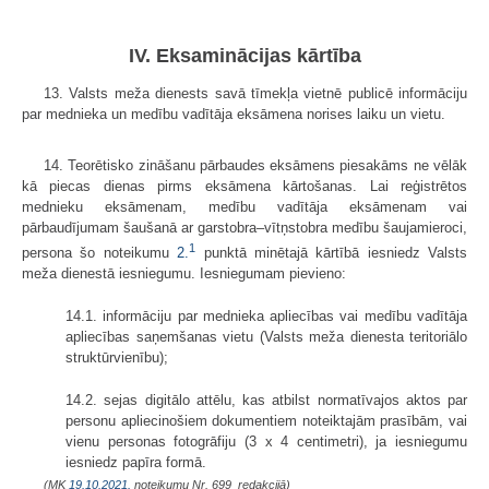
IV. Eksaminācijas kārtība
13. Valsts meža dienests savā tīmekļa vietnē publicē informāciju
par mednieka un medību vadītāja eksāmena norises laiku un vietu.
14. Teorētisko zināšanu pārbaudes eksāmens piesakāms ne vēlāk
kā piecas dienas pirms eksāmena kārtošanas. Lai reģistrētos
mednieku eksāmenam, medību vadītāja eksāmenam vai
pārbaudījumam šaušanā ar garstobra–vītņstobra medību šaujamieroci,
1
persona šo noteikumu
2.
punktā minētajā kārtībā iesniedz Valsts
meža dienestā iesniegumu. Iesniegumam pievieno:
14.1. informāciju par mednieka apliecības vai medību vadītāja
apliecības saņemšanas vietu (Valsts meža dienesta teritoriālo
struktūrvienību);
14.2. sejas digitālo attēlu, kas atbilst normatīvajos aktos par
personu apliecinošiem dokumentiem noteiktajām prasībām, vai
vienu personas fotogrāfiju (3 x 4 centimetri), ja iesniegumu
iesniedz papīra formā.
(MK
19.10.2021.
noteikumu Nr. 699 redakcijā)