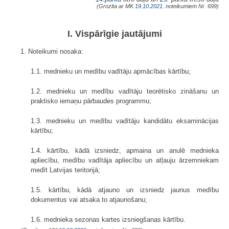
(Grozīta ar MK
19.10.2021.
noteikumiem Nr. 699)
I. Vispārīgie jautājumi
1. Noteikumi nosaka:
1.1. mednieku un medību vadītāju apmācības kārtību;
1.2. mednieku un medību vadītāju teorētisko zināšanu un
praktisko iemaņu pārbaudes programmu;
1.3. mednieku un medību vadītāju kandidātu eksaminācijas
kārtību;
1.4. kārtību, kādā izsniedz, apmaina un anulē mednieka
apliecību, medību vadītāja apliecību un atļauju ārzemniekam
medīt Latvijas teritorijā;
1.5. kārtību, kādā atjauno un izsniedz jaunus medību
dokumentus vai atsaka to atjaunošanu;
1.6. mednieka sezonas kartes izsniegšanas kārtību.