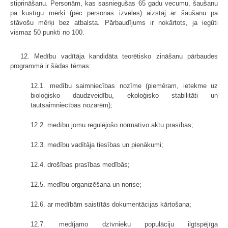
stiprināšanu. Personām, kas sasniegušas 65 gadu vecumu, šaušanu
pa kustīgu mērķi (pēc personas izvēles) aizstāj ar šaušanu pa
stāvošu mērķi bez atbalsta. Pārbaudījums ir nokārtots, ja iegūti
vismaz 50 punkti no 100.
12. Medību vadītāja kandidāta teorētisko zināšanu pārbaudes
programmā ir šādas tēmas:
12.1. medību saimniecības nozīme (piemēram, ietekme uz
bioloģisko daudzveidību, ekoloģisko stabilitāti un
tautsaimniecības nozarēm);
12.2. medību jomu regulējošo normatīvo aktu prasības;
12.3. medību vadītāja tiesības un pienākumi;
12.4. drošības prasības medībās;
12.5. medību organizēšana un norise;
12.6. ar medībām saistītās dokumentācijas kārtošana;
12.7. medījamo dzīvnieku populāciju ilgtspējīga