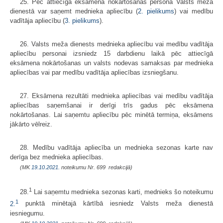
25. Pēc attiecīga eksāmena nokārtošanas persona Valsts meža
dienestā var saņemt mednieka apliecību (
2. pielikums
) vai medību
vadītāja apliecību (
3. pielikums
).
26. Valsts meža dienests mednieka apliecību vai medību vadītāja
apliecību personai izsniedz 15 darbdienu laikā pēc attiecīgā
eksāmena nokārtošanas un valsts nodevas samaksas par mednieka
apliecības vai par medību vadītāja apliecības izsniegšanu.
27. Eksāmena rezultāti mednieka apliecības vai medību vadītāja
apliecības saņemšanai ir derīgi trīs gadus pēc eksāmena
nokārtošanas. Lai saņemtu apliecību pēc minētā termiņa, eksāmens
jākārto vēlreiz.
28. Medību vadītāja apliecība un mednieka sezonas karte nav
derīga bez mednieka apliecības.
(MK
19.10.2021.
noteikumu Nr. 699 redakcijā)
1
28.
Lai saņemtu mednieka sezonas karti, mednieks šo noteikumu
1
2.
punktā minētajā kārtībā iesniedz Valsts meža dienestā
iesniegumu.