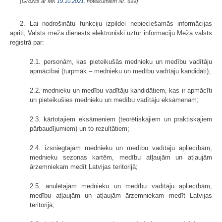
(Grozīts ar MK
19.10.2021.
noteikumiem Nr. 699)
2. Lai nodrošinātu funkciju izpildei nepieciešamās informācijas
apriti, Valsts meža dienests elektroniski uztur informāciju Meža valsts
reģistrā par:
2.1. personām, kas pieteikušās mednieku un medību vadītāju
apmācībai (turpmāk – mednieku un medību vadītāju kandidāti);
2.2. mednieku un medību vadītāju kandidātiem, kas ir apmācīti
un pieteikušies mednieku un medību vadītāju eksāmenam;
2.3. kārtotajiem eksāmeniem (teorētiskajiem un praktiskajiem
pārbaudījumiem) un to rezultātiem;
2.4. izsniegtajām mednieku un medību vadītāju apliecībām,
mednieku sezonas kartēm, medību atļaujām un atļaujām
ārzemniekam medīt Latvijas teritorijā;
2.5. anulētajām mednieku un medību vadītāju apliecībām,
medību atļaujām un atļaujām ārzemniekam medīt Latvijas
teritorijā;