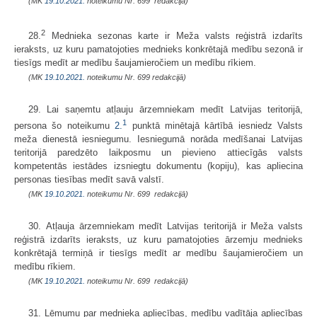
(MK
19.10.2021.
noteikumu Nr. 699 redakcijā)
2
28.
Mednieka sezonas karte ir Meža valsts reģistrā izdarīts
ieraksts, uz kuru pamatojoties mednieks konkrētajā medību sezonā ir
tiesīgs medīt ar medību šaujamieročiem un medību rīkiem.
(MK
19.10.2021.
noteikumu Nr. 699 redakcijā)
29. Lai saņemtu atļauju ārzemniekam medīt Latvijas teritorijā,
1
persona šo noteikumu
2.
punktā minētajā kārtībā iesniedz Valsts
meža dienestā iesniegumu. Iesniegumā norāda medīšanai Latvijas
teritorijā paredzēto laikposmu un pievieno attiecīgās valsts
kompetentās iestādes izsniegtu dokumentu (kopiju), kas apliecina
personas tiesības medīt savā valstī.
(MK
19.10.2021.
noteikumu Nr. 699 redakcijā)
30. Atļauja ārzemniekam medīt Latvijas teritorijā ir Meža valsts
reģistrā izdarīts ieraksts, uz kuru pamatojoties ārzemju mednieks
konkrētajā termiņā ir tiesīgs medīt ar medību šaujamieročiem un
medību rīkiem.
(MK
19.10.2021.
noteikumu Nr. 699 redakcijā)
31. Lēmumu par mednieka apliecības, medību vadītāja apliecības