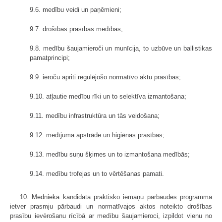
9.6. medību veidi un paņēmieni;
9.7. drošības prasības medībās;
9.8. medību šaujamieroči un munīcija, to uzbūve un ballistikas
pamatprincipi;
9.9. ieroču apriti regulējošo normatīvo aktu prasības;
9.10. atļautie medību rīki un to selektīva izmantošana;
9.11. medību infrastruktūra un tās veidošana;
9.12. medījuma apstrāde un higiēnas prasības;
9.13. medību suņu šķirnes un to izmantošana medībās;
9.14. medību trofejas un to vērtēšanas pamati.
10. Mednieka kandidāta praktisko iemaņu pārbaudes programmā
ietver prasmju pārbaudi un normatīvajos aktos noteikto drošības
prasību ievērošanu rīcībā ar medību šaujamieroci, izpildot vienu no