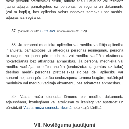
trešo personu prettiesisku rīcību, minēto atļauju atjauno vai izsniedz
jaunu atļauju, pamatojoties uz personas iesniegumu un dokumentu
(vai tā kopiju), kas apliecina valsts nodevas samaksu par medību
atļaujas izsniegšanu.
37.
(Svītrots ar MK
19.10.2021.
noteikumiem Nr. 699)
38. Ja personai mednieka apliecība vai medību vadītāja apliecība
ir anulēta, pamatojoties uz attiecīgās personas iesniegumu, persona
to saņem no jauna pēc mednieka vai medību vadītāja eksāmena
nokārtošanas bez atkārtotas apmācības. Ja personai mednieka vai
medību vadītāja apliecība anulēta (ierobežotas (atņemtas uz laiku)
tiesības medīt) personas prettiesiskas rīcības dēļ, apliecību var
saņemt no jauna pēc tiesību ierobežojuma termiņa beigām, nokārtojot
mednieka vai medību vadītāja eksāmenu, bez atkārtotas apmācības.
39. Valsts meža dienesta lēmumu par medību dokumenta
atjaunošanu, izsniegšanu vai atteikumu to izsniegt var apstrīdēt un
pārsūdzēt
Valsts meža dienesta likumā
noteiktajā kārtībā.
VII. Noslēguma jautājumi