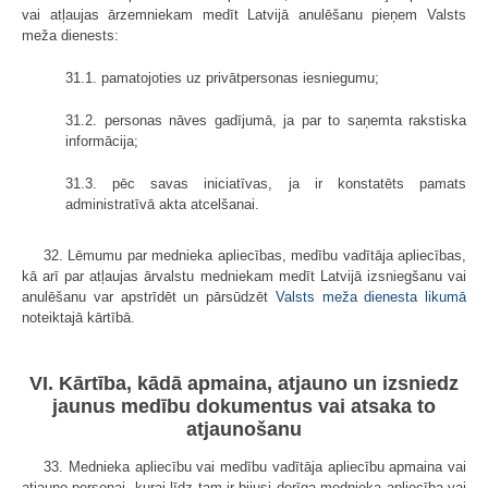
vai atļaujas ārzemniekam medīt Latvijā anulēšanu pieņem Valsts
meža dienests:
31.1. pamatojoties uz privātpersonas iesniegumu;
31.2. personas nāves gadījumā, ja par to saņemta rakstiska
informācija;
31.3. pēc savas iniciatīvas, ja ir konstatēts pamats
administratīvā akta atcelšanai.
32. Lēmumu par mednieka apliecības, medību vadītāja apliecības,
kā arī par atļaujas ārvalstu medniekam medīt Latvijā izsniegšanu vai
anulēšanu var apstrīdēt un pārsūdzēt
Valsts meža dienesta likumā
noteiktajā kārtībā.
VI. Kārtība, kādā apmaina, atjauno un izsniedz
jaunus medību dokumentus vai atsaka to
atjaunošanu
33. Mednieka apliecību vai medību vadītāja apliecību apmaina vai
atjauno personai, kurai līdz tam ir bijusi derīga mednieka apliecība vai