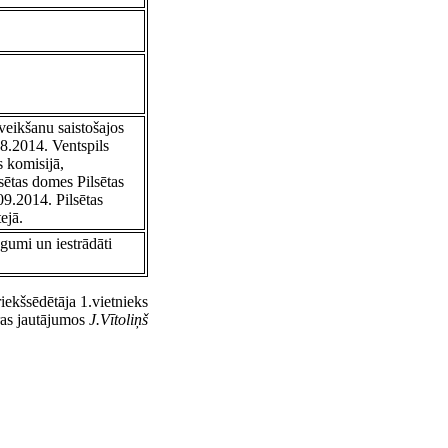
veikšanu saistošajos
08.2014. Ventspils
 komisijā,
sētas domes Pilsētas
09.2014. Pilsētas
ejā.
gumi un iestrādāti
iekšsēdētāja 1.vietnieks
ras jautājumos
J.Vītoliņš