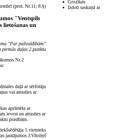
Grozītais
embrī (prot. Nr.11; 8.§)
Izdoti saskaņā ar
kumos "Ventspils
s lietošanas un
ikuma "Par pašvaldībām"
a pirmās daļas 2.punktu
teikumos Nr.2
u:
udmales daļā ar sērfotāju
ņus vai atrasties ar
 kas apzīmēta ar
ts ievest un atrasties ar
aktu prasībām.
iekšsēdētāja 1.vietnieks
ras jautājumos J
.Vītoliņš