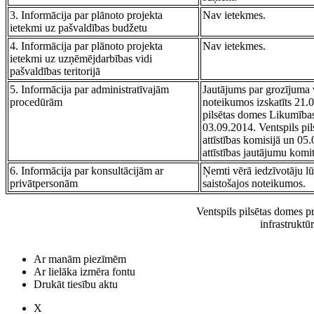
3. Informācija par plānoto projekta
Nav ietekmes.
ietekmi uz pašvaldības budžetu
4. Informācija par plānoto projekta
Nav ietekmes.
ietekmi uz uzņēmējdarbības vidi
pašvaldības teritorijā
5. Informācija par administratīvajām
Jautājums par grozījuma 
procedūrām
noteikumos izskatīts 21.
pilsētas domes Likumības
03.09.2014. Ventspils pil
attīstības komisijā un 05.
attīstības jautājumu komit
6. Informācija par konsultācijām ar
Ņemti vērā iedzīvotāju lū
privātpersonām
saistošajos noteikumos.
Ventspils pilsētas domes pr
infrastruktū
Ar manām piezīmēm
Ar lielāka izmēra fontu
Drukāt tiesību aktu
X