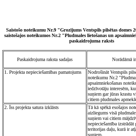
Saistošo noteikumu Nr.9 "Grozījums Ventspils pilsētas domes 
saistošajos noteikumos Nr.2 "Pludmales lietošanas un apsaimni
paskaidrojuma raksts
Paskaidrojuma raksta sadaļas
Norādāmā in
1. Projekta nepieciešamības pamatojums
Nodrošināt Ventspils pils
noteikumu Nr.2 "Pludmal
apsaimniekošanas noteik
iedzīvotāju interesēm, kur
suņiem gar jūras krastu vi
citiem pludmales apmeklē
2. Īss projekta satura izklāsts
Tā kā spēkā esošajos not
aizliegums visā pludmales 
suņiem vai citiem mājdzī
nepieciešamība izstrādāt
teritorijas daļu, kurā ir atļ
suņiem.