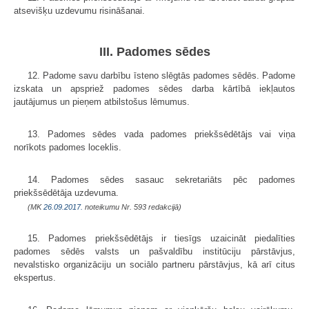
atsevišķu uzdevumu risināšanai.
III. Padomes sēdes
12. Padome savu darbību īsteno slēgtās padomes sēdēs. Padome
izskata un apspriež padomes sēdes darba kārtībā iekļautos
jautājumus un pieņem atbilstošus lēmumus.
13. Padomes sēdes vada padomes priekšsēdētājs vai viņa
norīkots padomes loceklis.
14. Padomes sēdes sasauc sekretariāts pēc padomes
priekšsēdētāja uzdevuma.
(MK
26.09.2017.
noteikumu Nr. 593 redakcijā)
15. Padomes priekšsēdētājs ir tiesīgs uzaicināt piedalīties
padomes sēdēs valsts un pašvaldību institūciju pārstāvjus,
nevalstisko organizāciju un sociālo partneru pārstāvjus, kā arī citus
ekspertus.