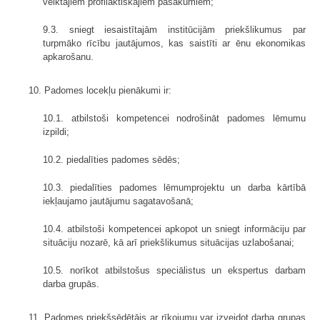
veiktajiem profilaktiskajiem pasākumiem;
9.3. sniegt iesaistītajām institūcijām priekšlikumus par
turpmāko rīcību jautājumos, kas saistīti ar ēnu ekonomikas
apkarošanu.
10. Padomes locekļu pienākumi ir:
10.1. atbilstoši kompetencei nodrošināt padomes lēmumu
izpildi;
10.2. piedalīties padomes sēdēs;
10.3. piedalīties padomes lēmumprojektu un darba kārtībā
iekļaujamo jautājumu sagatavošanā;
10.4. atbilstoši kompetencei apkopot un sniegt informāciju par
situāciju nozarē, kā arī priekšlikumus situācijas uzlabošanai;
10.5. norīkot atbilstošus speciālistus un ekspertus darbam
darba grupās.
11. Padomes priekšsēdētājs ar rīkojumu var izveidot darba grupas