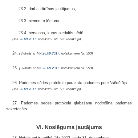
23.2. darba kārtības jautājumus;
23.3. pieņemto lēmumu;
23.4. personas, kuras piedalās sēdē.
(MK
26.09.2017.
noteikumu Nr. 593 redakcijā)
24.
(Svītrots ar MK
26.09.2017.
noteikumiem Nr. 593)
25.
(Svītrots ar MK
26.09.2017.
noteikumiem Nr. 593)
26. Padomes sēdes protokolu paraksta padomes priekšsēdētājs.
(MK
26.09.2017.
noteikumu Nr. 593 redakcijā)
27. Padomes sēdes protokola glabāšanu nodrošina padomes
sekretariāts.
VI. Noslēguma jautājums
28. Noteikumi ir spēkā līdz 2022. gada 31. decembrim.