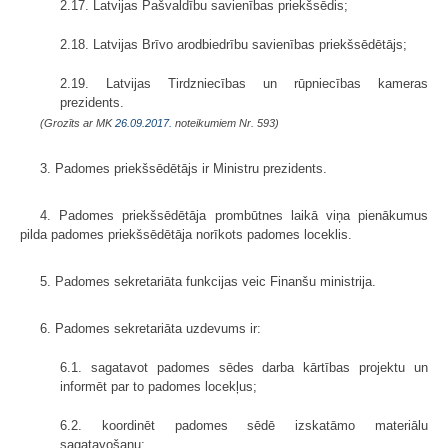
2.17. Latvijas Pašvaldību savienības priekšsēdis;
2.18. Latvijas Brīvo arodbiedrību savienības priekšsēdētājs;
2.19. Latvijas Tirdzniecības un rūpniecības kameras
prezidents.
(Grozīts ar MK
26.09.2017.
noteikumiem Nr. 593)
3. Padomes priekšsēdētājs ir Ministru prezidents.
4. Padomes priekšsēdētāja prombūtnes laikā viņa pienākumus
pilda padomes priekšsēdētāja norīkots padomes loceklis.
5. Padomes sekretariāta funkcijas veic Finanšu ministrija.
6. Padomes sekretariāta uzdevums ir:
6.1. sagatavot padomes sēdes darba kārtības projektu un
informēt par to padomes locekļus;
6.2. koordinēt padomes sēdē izskatāmo materiālu
sagatavošanu;