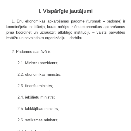
I. Vispārīgie jautājumi
1. Ēnu ekonomikas apkarošanas padome (turpmāk – padome) ir
koordinējoša institūcija, kuras mērķis ir ēnu ekonomikas apkarošanas
jomā koordinēt un uzraudzīt atbildīgo institūciju – valsts pārvaldes
iestāžu un nevalstisko organizāciju – darbību.
2. Padomes sastāvā ir:
2.1. Ministru prezidents;
2.2. ekonomikas ministrs;
2.3. finanšu ministrs;
2.4. iekšlietu ministrs;
2.5. labklājības ministrs;
2.6. satiksmes ministrs;