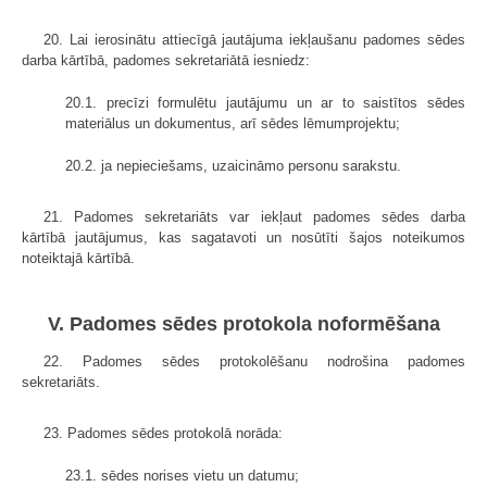
20. Lai ierosinātu attiecīgā jautājuma iekļaušanu padomes sēdes
darba kārtībā, padomes sekretariātā iesniedz:
20.1. precīzi formulētu jautājumu un ar to saistītos sēdes
materiālus un dokumentus, arī sēdes lēmumprojektu;
20.2. ja nepieciešams, uzaicināmo personu sarakstu.
21. Padomes sekretariāts var iekļaut padomes sēdes darba
kārtībā jautājumus, kas sagatavoti un nosūtīti šajos noteikumos
noteiktajā kārtībā.
V. Padomes sēdes protokola noformēšana
22. Padomes sēdes protokolēšanu nodrošina padomes
sekretariāts.
23. Padomes sēdes protokolā norāda:
23.1. sēdes norises vietu un datumu;