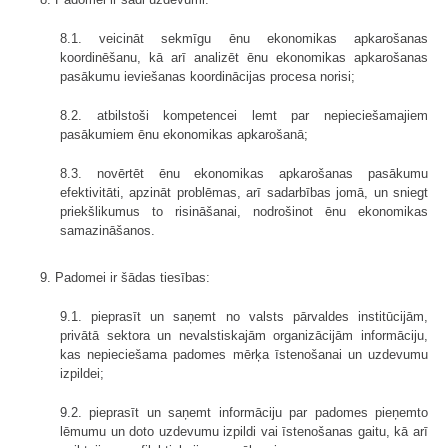
8.1. veicināt sekmīgu ēnu ekonomikas apkarošanas
koordinēšanu, kā arī analizēt ēnu ekonomikas apkarošanas
pasākumu ieviešanas koordinācijas procesa norisi;
8.2. atbilstoši kompetencei lemt par nepieciešamajiem
pasākumiem ēnu ekonomikas apkarošanā;
8.3. novērtēt ēnu ekonomikas apkarošanas pasākumu
efektivitāti, apzināt problēmas, arī sadarbības jomā, un sniegt
priekšlikumus to risināšanai, nodrošinot ēnu ekonomikas
samazināšanos.
9. Padomei ir šādas tiesības:
9.1. pieprasīt un saņemt no valsts pārvaldes institūcijām,
privātā sektora un nevalstiskajām organizācijām informāciju,
kas nepieciešama padomes mērķa īstenošanai un uzdevumu
izpildei;
9.2. pieprasīt un saņemt informāciju par padomes pieņemto
lēmumu un doto uzdevumu izpildi vai īstenošanas gaitu, kā arī