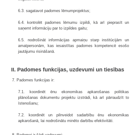
6.3. sagatavot padomes lēmumprojektus;
6.4. kontrolēt padomes lēmumu izpildi, kā arī pieprasīt un
saņemt informāciju par to izpildes gaitu;
6.5. nodrošināt informācijas apmaiņu starp institūcijām un
amatpersonām, kas iesaistītas padomes kompetencē esošo
jautājumu risināšanā.
II. Padomes funkcijas, uzdevumi un tiesības
7. Padomes funkcijas ir:
7.1. koordinēt ēnu ekonomikas apkarošanas politikas
plānošanas dokumentu projektu izstrādi, kā arī pārraudzīt to
īstenošanu;
7.2. koordinēt un pilnveidot sadarbību ēnu ekonomikas
apkarošanā, lai nodrošinātu minēto darbību efektivitāti.
8. Padomei ir šādi uzdevumi: