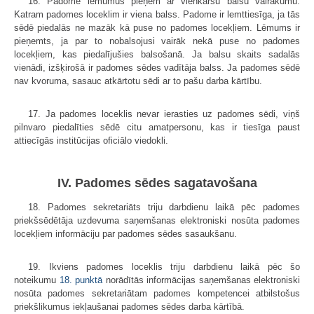
16. Padome lēmumus pieņem ar vienkāršu balsu vairākumu.
Katram padomes loceklim ir viena balss. Padome ir lemttiesīga, ja tās
sēdē piedalās ne mazāk kā puse no padomes locekļiem. Lēmums ir
pieņemts, ja par to nobalsojusi vairāk nekā puse no padomes
locekļiem, kas piedalījušies balsošanā. Ja balsu skaits sadalās
vienādi, izšķirošā ir padomes sēdes vadītāja balss. Ja padomes sēdē
nav kvoruma, sasauc atkārtotu sēdi ar to pašu darba kārtību.
17. Ja padomes loceklis nevar ierasties uz padomes sēdi, viņš
pilnvaro piedalīties sēdē citu amatpersonu, kas ir tiesīga paust
attiecīgās institūcijas oficiālo viedokli.
IV. Padomes sēdes sagatavošana
18. Padomes sekretariāts triju darbdienu laikā pēc padomes
priekšsēdētāja uzdevuma saņemšanas elektroniski nosūta padomes
locekļiem informāciju par padomes sēdes sasaukšanu.
19. Ikviens padomes loceklis triju darbdienu laikā pēc šo
noteikumu
18. punktā
norādītās informācijas saņemšanas elektroniski
nosūta padomes sekretariātam padomes kompetencei atbilstošus
priekšlikumus iekļaušanai padomes sēdes darba kārtībā.