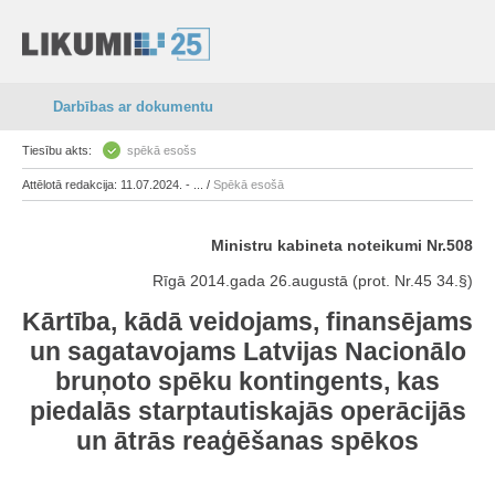
Darbības ar dokumentu
Tiesību akts:
spēkā esošs
Attēlotā redakcija: 11.07.2024. - ... /
Spēkā esošā
Ministru kabineta noteikumi Nr.508
Rīgā 2014.gada 26.augustā (prot. Nr.45 34.§)
Kārtība, kādā veidojams, finansējams
un sagatavojams Latvijas Nacionālo
bruņoto spēku kontingents, kas
piedalās starptautiskajās operācijās
un ātrās reaģēšanas spēkos