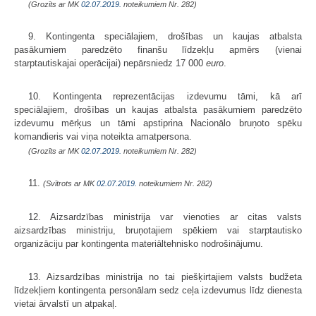
(Grozīts ar MK
02.07.2019.
noteikumiem Nr. 282)
9. Kontingenta speciālajiem, drošības un kaujas atbalsta
pasākumiem paredzēto finanšu līdzekļu apmērs (vienai
starptautiskajai operācijai) nepārsniedz 17 000
euro
.
10. Kontingenta reprezentācijas izdevumu tāmi, kā arī
speciālajiem, drošības un kaujas atbalsta pasākumiem paredzēto
izdevumu mērķus un tāmi apstiprina Nacionālo bruņoto spēku
komandieris vai viņa noteikta amatpersona.
(Grozīts ar MK
02.07.2019.
noteikumiem Nr. 282)
11.
(Svītrots ar MK
02.07.2019.
noteikumiem Nr. 282)
12. Aizsardzības ministrija var vienoties ar citas valsts
aizsardzības ministriju, bruņotajiem spēkiem vai starptautisko
organizāciju par kontingenta materiāltehnisko nodrošinājumu.
13. Aizsardzības ministrija no tai piešķirtajiem valsts budžeta
līdzekļiem kontingenta personālam sedz ceļa izdevumus līdz dienesta
vietai ārvalstī un atpakaļ.