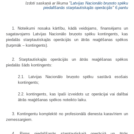
Izdoti saskaņā ar likuma "
Latvijas Nacionālo bruņoto spēku
piedalīšanās starptautiskajās operācijās
"
6.pantu
1. Noteikumi nosaka kārtību, kādā veidojams, finansējams un
sagatavojams Latvijas Nacionālo bruņoto spēku kontingents, kas
piedalās starptautiskajās operācijās un ātrās reaģēšanas spēkos
(turpmāk – kontingents).
2. Starptautiskajās operācijās un ātrās reaģēšanas spēkos
piedalās šāds kontingents:
2.1. Latvijas Nacionālo bruņoto spēku sastāvā esošais
kontingents;
2.2. kontingents, kas īpaši izveidots uz operācijai vai dalībai
ātrās reaģēšanas spēkos noteikto laiku.
3. Kontingentu komplektē no profesionālā dienesta karavīriem un
zemessargiem.
4. Pirms piedalīšanās starptautiskajā operācijā un ātrās