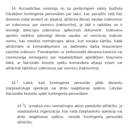
14. Aizsardzības ministrija no tai piešķirtajiem valsts budžeta
līdzekļiem kontingenta personālam par laiku, kas pavadīts ceļā līdz
dienesta vietai ārvalstī un atpakaļ, atlīdzina dienas naudas izdevumus
un izdevumus par viesnīcu (naktsmītni), ja tādi ir radušies un ir
iesniegti attiecīgos izdevumus apliecinoši dokumenti. Izdevumu
apmērs nedrīkst pārsniegt dienas naudas un viesnīcas maksas
normu, kas noteikta normatīvajos aktos, kuri nosaka kārtību, kādā
atlīdzināmi ar komandējumiem un darbinieku darba braucieniem
saistītie izdevumi. Pamatojoties uz profesionālā dienesta karavīra vai
zemessarga iesniegumu par neparedzētiem apstākļiem brauciena
laikā, ar Nacionālo bruņoto spēku komandiera atļauju viņam var
atlīdzināt faktiskos izdevumus par viesnīcu (naktsmītni).
1
14.
Laikā, kad kontingenta personāls pilda dienestu
starptautiskajā operācijā vai ātrās reaģēšanas spēkos, Latvijas
Nacionālie bruņotie spēki kontingenta personālam:
1
14.
1. izmaksā visu normatīvajos aktos paredzēto atlīdzību, ja
starptautiskā organizācija, kas vada starptautisko operāciju vai
ātrās reaģēšanas spēkus, nesedz kontingenta personāla
atlīdzību;