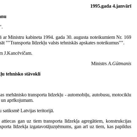
1995.gada 4.janvārī
šanu
".
ā ar Ministru kabineta 1994. gada 30. augusta noteikumiem Nr. 169
ināt ""Transporta līdzekļu valsts tehniskās apskates noteikumus"".
kam J.Kancēvičam.
Ministrs
A.Gūtmanis
ļu tehnisko stāvokli
ības mehānisko transporta lidzekļu - automobiļu, autobusu, motociklu
im un aprīkojumam.
 satiksmē Latvijas teritorijā.
attiecas gan uz tiem transporta līdzekļa agregātiem, konstrukcijas
nsporta līdzekļa izgatavotājuzņēmums, gan arī uz tiem, kas papildus