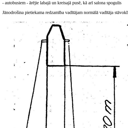
- autobusiem - ārējie labajā un kreisajā pusē, kā arī salona spogulis
Jānodrošina pietiekama redzamība vadītājam normālā vadītāja stāvoklī 