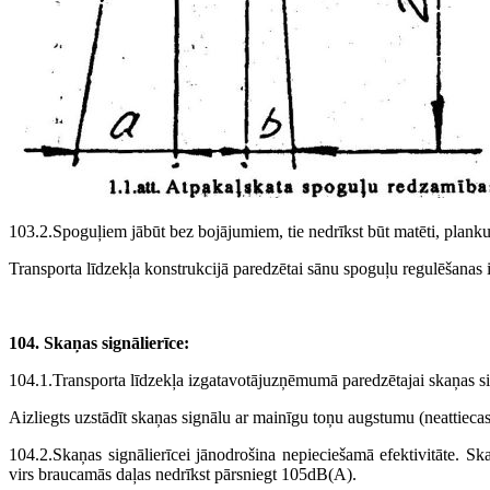
103.2.Spoguļiem jābūt bez bojājumiem, tie nedrīkst būt matēti, planku
Transporta līdzekļa konstrukcijā paredzētai sānu spoguļu regulēšanas i
104. Skaņas signālierīce:
104.1.Transporta līdzekļa izgatavotājuzņēmumā paredzētajai skaņas sign
Aizliegts uzstādīt skaņas signālu ar mainīgu toņu augstumu (neattiecas
104.2.Skaņas signālierīcei jānodrošina nepieciešamā efektivitāte. 
virs braucamās daļas nedrīkst pārsniegt 105dB(A).