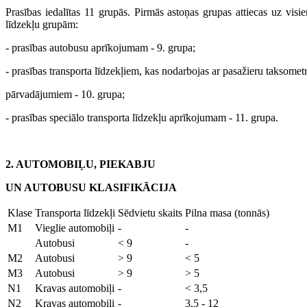
Prasības iedalītas 11 grupās. Pirmās astoņas grupas attiecas uz visie
līdzekļu grupām:
- prasības autobusu aprīkojumam - 9. grupa;
- prasības transporta līdzekļiem, kas nodarbojas ar pasažieru taksomet
pārvadājumiem - 10. grupa;
- prasības speciālo transporta līdzekļu aprīkojumam - 11. grupa.
2. AUTOMOBIĻU, PIEKABJU
UN AUTOBUSU KLASIFIKĀCIJA
Klase
Transporta līdzekļi
Sēdvietu skaits
Pilna masa (tonnās)
M1
Vieglie automobiļi
-
-
Autobusi
< 9
-
M2
Autobusi
> 9
< 5
M3
Autobusi
> 9
> 5
N1
Kravas automobiļi
-
< 3,5
N2
Kravas automobiļi
-
3,5 - 12