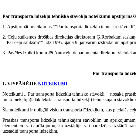
Par transporta līdzekļu tehniskā stāvokļa noteikumu apstiprinā
1. Apstiprināt noteikumus ""Par transporta līdzekļu tehnisko stāvokli"
2. Ceļu satiksmes drošības direkcijas direktoram Ģ.Rorbakam saskaņ
""Par ceļu satiksmi"" līdz 1995. gada 9. janvārim izstrādāt un apstipr
3. Pavēles izpildi kontrolēt Autoceļu departamenta direktora vietnie
Par transporta līdzek
1. VISPĀRĒJIE
NOTEIKUMI
Noteikumi ,, Par transporta līdzekļu tehnisko stāvokli"" nosaka pras
un to piekabju(tālāk tekstā - transporta līdzekļi) tehniskajam stāvokl
Šie noteikumi ir obligāti visiem transporta līdzekļiem, kas piedalās ceļu
Prasības transporta līdzekļu tehniskajam stāvoklim un aprīkojumam 
elementiem vai aprīkojumu, ko uzstādījis vai paredzējis uzstādīt tra
uzstādīti transporta līdzeklim.