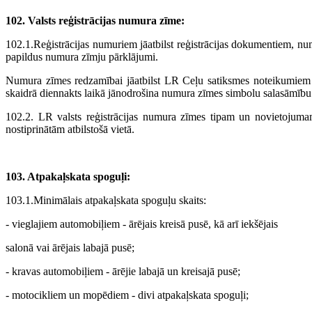
102. Valsts reģistrācijas numura zīme:
102.1.Reģistrācijas numuriem jāatbilst reģistrācijas dokumentiem, 
papildus numura zīmju pārklājumi.
Numura zīmes redzamībai jāatbilst LR Ceļu satiksmes noteikumiem
skaidrā diennakts laikā jānodrošina numura zīmes simbolu salasāmību
102.2. LR valsts reģistrācijas numura zīmes tipam un novietojuma
nostiprinātām atbilstošā vietā.
103. Atpakaļskata spoguļi:
103.1.Minimālais atpakaļskata spoguļu skaits:
- vieglajiem automobiļiem - ārējais kreisā pusē, kā arī iekšējais
salonā vai ārējais labajā pusē;
- kravas automobiļiem - ārējie labajā un kreisajā pusē;
- motocikliem un mopēdiem - divi atpakaļskata spoguļi;