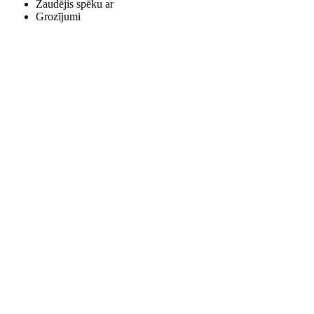
Zaudējis spēku ar
Grozījumi