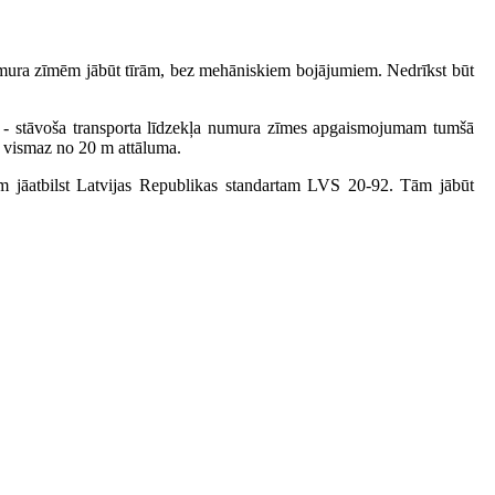
numura zīmēm jābūt tīrām, bez mehāniskiem bojājumiem. Nedrīkst būt
 - stāvoša transporta līdzekļa numura zīmes apgaismojumam tumšā
 vismaz no 20 m attāluma.
m jāatbilst Latvijas Republikas standartam LVS 20-92. Tām jābūt