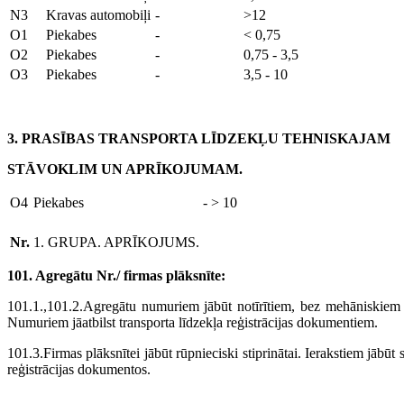
N3
Kravas automobiļi
-
>12
O1
Piekabes
-
< 0,75
O2
Piekabes
-
0,75 - 3,5
O3
Piekabes
-
3,5 - 10
3. PRASĪBAS TRANSPORTA LĪDZEKĻU TEHNISKAJAM
STĀVOKLIM UN APRĪKOJUMAM.
O4
Piekabes
-
> 10
Nr.
1. GRUPA. APRĪKOJUMS.
101. Agregātu Nr./ firmas plāksnīte:
101.1.,101.2.Agregātu numuriem jābūt notīrītiem, bez mehāniskiem 
Numuriem jāatbilst transporta līdzekļa reģistrācijas dokumentiem.
101.3.Firmas plāksnītei jābūt rūpnieciski stiprinātai. Ierakstiem jābūt
reģistrācijas dokumentos.