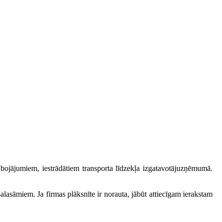
bojājumiem, iestrādātiem transporta līdzekļa izgatavotājuzņēmumā.
 salasāmiem. Ja firmas plāksnīte ir norauta, jābūt attiecīgam ierakstam