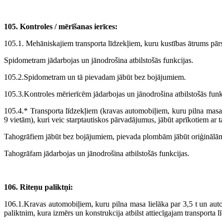
105. Kontroles / mērīšanas ierīces:
105.1. Mehāniskajiem transporta līdzekļiem, kuru kustības ātrums pār
Spidometram jādarbojas un jānodrošina atbilstošās funkcijas.
105.2.Spidometram un tā pievadam jābūt bez bojājumiem.
105.3.Kontroles mērierīcēm jādarbojas un jānodrošina atbilstošās funk
105.4.* Transporta līdzekļiem (kravas automobiļiem, kuru pilna masa ir
9 vietām), kuri veic starptautiskos pārvadājumus, jābūt aprīkotiem ar 
Tahogrāfiem jābūt bez bojājumiem, pievada plombām jābūt oriģinālā
Tahogrāfam jādarbojas un jānodrošina atbilstošās funkcijas.
106. Riteņu paliktņi:
106.1.Kravas automobiļiem, kuru pilna masa lielāka par 3,5 t un auto
paliktnim, kura izmērs un konstrukcija atbilst attiecīgajam transporta l