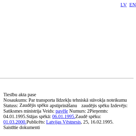
LV
EN
Tiesību akta pase
Nosaukums:
Par transporta līdzekļu tehniskā stāvokļa noteikumu
Zaudējis spēku
Statuss:
apstiprināšanu
zaudējis spēku
Izdevējs:
Satiksmes ministrija
Veids:
pavēle
Numurs:
2
Pieņemts:
04.01.1995.
Stājas spēkā:
06.01.1995.
Zaudē spēku:
01.03.2000.
Publicēts:
Latvijas Vēstnesis
, 25, 16.02.1995.
Saistītie dokumenti