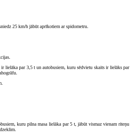
sniedz 25 km/h jābūt aprīkotiem ar spidometru.
cijas.
 lielāka par 3,5 t un autobusiem, kuru sēdvietu skaits ir lielāks par
tahogrāfu.
m.
busiem, kuru pilna masa lielāka par 5 t, jābūt vismaz vienam riteņu
īdzeklim.