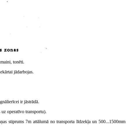
maini, tonēti.
ekārtai jādarbojas.
ālierīcei ir jāstrādā.
 uz operatīvo transportu).
Skaņas stiprums 7m attālumā no transporta līdzekļa un 500...1500mm