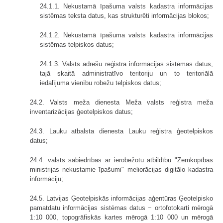
24.1.1. Nekustamā īpašuma valsts kadastra informācijas
sistēmas teksta datus, kas strukturēti informācijas blokos;
24.1.2. Nekustamā īpašuma valsts kadastra informācijas
sistēmas telpiskos datus;
24.1.3. Valsts adrešu reģistra informācijas sistēmas datus,
tajā skaitā administratīvo teritoriju un to teritoriālā
iedalījuma vienību robežu telpiskos datus;
24.2. Valsts meža dienesta Meža valsts reģistra meža
inventarizācijas ģeotelpiskos datus;
24.3. Lauku atbalsta dienesta Lauku reģistra ģeotelpiskos
datus;
24.4. valsts sabiedrības ar ierobežotu atbildību "Zemkopības
ministrijas nekustamie īpašumi" meliorācijas digitālo kadastra
informāciju;
24.5. Latvijas Ģeotelpiskās informācijas aģentūras Ģeotelpisko
pamatdatu informācijas sistēmas datus − ortofotokarti mērogā
1:10 000, topogrāfiskās kartes mērogā 1:10 000 un mērogā