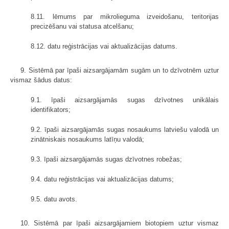
8.11. lēmums par mikrolieguma izveidošanu, teritorijas
precizēšanu vai statusa atcelšanu;
8.12. datu reģistrācijas vai aktualizācijas datums.
9. Sistēmā par īpaši aizsargājamām sugām un to dzīvotnēm uztur
vismaz šādus datus:
9.1. īpaši aizsargājamās sugas dzīvotnes unikālais
identifikators;
9.2. īpaši aizsargājamās sugas nosaukums latviešu valodā un
zinātniskais nosaukums latīņu valodā;
9.3. īpaši aizsargājamās sugas dzīvotnes robežas;
9.4. datu reģistrācijas vai aktualizācijas datums;
9.5. datu avots.
10. Sistēmā par īpaši aizsargājamiem biotopiem uztur vismaz