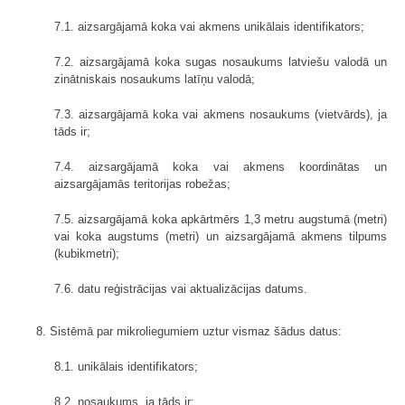
7.1. aizsargājamā koka vai akmens unikālais identifikators;
7.2. aizsargājamā koka sugas nosaukums latviešu valodā un
zinātniskais nosaukums latīņu valodā;
7.3. aizsargājamā koka vai akmens nosaukums (vietvārds), ja
tāds ir;
7.4. aizsargājamā koka vai akmens koordinātas un
aizsargājamās teritorijas robežas;
7.5. aizsargājamā koka apkārtmērs 1,3 metru augstumā (metri)
vai koka augstums (metri) un aizsargājamā akmens tilpums
(kubikmetri);
7.6. datu reģistrācijas vai aktualizācijas datums.
8. Sistēmā par mikroliegumiem uztur vismaz šādus datus:
8.1. unikālais identifikators;
8.2. nosaukums, ja tāds ir;