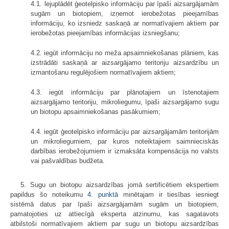
4.1. lejuplādēt ģeotelpisko informāciju par īpaši aizsargājamām
sugām un biotopiem, izņemot ierobežotas pieejamības
informāciju, ko izsniedz saskaņā ar normatīvajiem aktiem par
ierobežotas pieejamības informācijas izsniegšanu;
4.2. iegūt informāciju no meža apsaimniekošanas plāniem, kas
izstrādāti saskaņā ar aizsargājamo teritoriju aizsardzību un
izmantošanu regulējošiem normatīvajiem aktiem;
4.3. iegūt informāciju par plānotajiem un īstenotajiem
aizsargājamo teritoriju, mikroliegumu, īpaši aizsargājamo sugu
un biotopu apsaimniekošanas pasākumiem;
4.4. iegūt ģeotelpisko informāciju par aizsargājamām teritorijām
un mikroliegumiem, par kuros noteiktajiem saimnieciskās
darbības ierobežojumiem ir izmaksāta kompensācija no valsts
vai pašvaldības budžeta.
5. Sugu un biotopu aizsardzības jomā sertificētiem ekspertiem
papildus šo noteikumu
4. punktā
minētajam ir tiesības iesniegt
sistēmā datus par īpaši aizsargājamām sugām un biotopiem,
pamatojoties uz attiecīgā eksperta atzinumu, kas sagatavots
atbilstoši normatīvajiem aktiem par sugu un biotopu aizsardzības