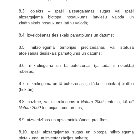
8.3. objekts – īpaši aizsargājamās sugas vai īpaši
aizsargājamā biotopa nosaukums latviešu valodā un
zinātniskais nosaukums latīņu valodā;
8.4. izveidošanas tiesiskais pamatojums un datums;
8.5. mikrolieguma teritorijas precizēšanas vai statusa
atcelšanas tiesiskais pamatojums un datums;
8.6. mikrolieguma un tā buferzonas (ja tāda ir noteikta)
robežas;
8.7. mikrolieguma un tā buferzonas (ja tāda ir noteikta) platība
(hektāri);
8.8. pazīme, vai mikroliegums ir
Natura 2000
teritorija, kā arī
Natura 2000
teritorijas kods un tips;
8.9. aizsardzības un apsaimniekošanas prasības;
8.10. īpaši aizsargājamās sugas un biotopa mikrolieguma
pieteikuma un inventarizācijas anketa;