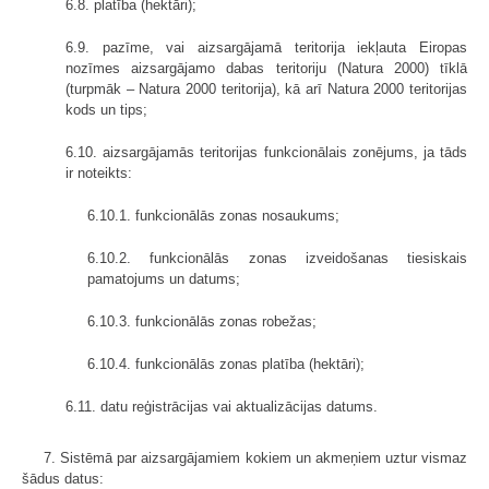
6.8. platība (hektāri);
6.9. pazīme, vai aizsargājamā teritorija iekļauta Eiropas
nozīmes aizsargājamo dabas teritoriju (Natura 2000) tīklā
(turpmāk – Natura 2000 teritorija), kā arī Natura 2000 teritorijas
kods un tips;
6.10. aizsargājamās teritorijas funkcionālais zonējums, ja tāds
ir noteikts:
6.10.1. funkcionālās zonas nosaukums;
6.10.2. funkcionālās zonas izveidošanas tiesiskais
pamatojums un datums;
6.10.3. funkcionālās zonas robežas;
6.10.4. funkcionālās zonas platība (hektāri);
6.11. datu reģistrācijas vai aktualizācijas datums.
7. Sistēmā par aizsargājamiem kokiem un akmeņiem uztur vismaz
šādus datus: