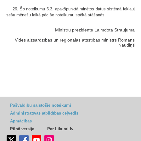
26. Šo noteikumu 6.3. apakšpunktā minētos datus sistēmā iekļauj
sešu mēnešu laikā pēc šo noteikumu spēkā stāšanās.
Ministru prezidente Laimdota Straujuma
Vides aizsardzības un reģionālās attīstības ministrs Romāns
Naudiņš
Pašvaldību saistošie noteikumi
Administratīvās atbildības ceļvedis
Apmācības
Pilnā versija
Par Likumi.lv