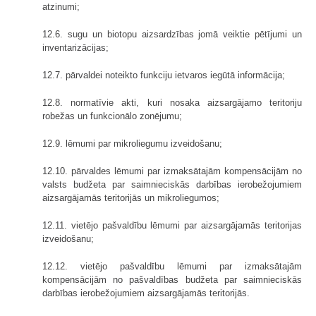
atzinumi;
12.6. sugu un biotopu aizsardzības jomā veiktie pētījumi un
inventarizācijas;
12.7. pārvaldei noteikto funkciju ietvaros iegūtā informācija;
12.8. normatīvie akti, kuri nosaka aizsargājamo teritoriju
robežas un funkcionālo zonējumu;
12.9. lēmumi par mikroliegumu izveidošanu;
12.10. pārvaldes lēmumi par izmaksātajām kompensācijām no
valsts budžeta par saimnieciskās darbības ierobežojumiem
aizsargājamās teritorijās un mikroliegumos;
12.11. vietējo pašvaldību lēmumi par aizsargājamās teritorijas
izveidošanu;
12.12. vietējo pašvaldību lēmumi par izmaksātajām
kompensācijām no pašvaldības budžeta par saimnieciskās
darbības ierobežojumiem aizsargājamās teritorijās.