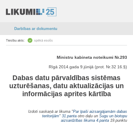
Darbības ar dokumentu
Tiesību akts:
spēkā esošs
Ministru kabineta noteikumi Nr.293
Rīgā 2014.gada 9.jūnijā (prot. Nr.32 16.§)
Dabas datu pārvaldības sistēmas
uzturēšanas, datu aktualizācijas un
informācijas aprites kārtība
Izdoti saskaņā ar likuma "
Par īpaši aizsargājamām dabas
teritorijām
"
31.panta
otro daļu un
Sugu un biotopu
aizsardzības likuma
4.panta
19.punktu