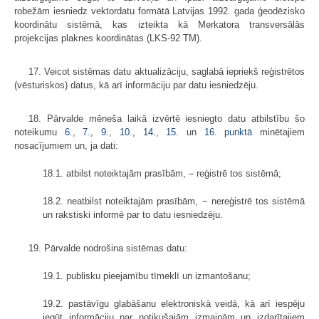
robežām iesniedz vektordatu formātā Latvijas 1992. gada ģeodēzisko
koordinātu sistēmā, kas izteikta kā Merkatora transversālās
projekcijas plaknes koordinātas (LKS-92 TM).
17. Veicot sistēmas datu aktualizāciju, saglabā iepriekš reģistrētos
(vēsturiskos) datus, kā arī informāciju par datu iesniedzēju.
18. Pārvalde mēneša laikā izvērtē iesniegto datu atbilstību šo
noteikumu
6.
,
7.
,
9.
,
10.
,
14.
,
15.
un
16. punktā
minētajiem
nosacījumiem un, ja dati:
18.1. atbilst noteiktajām prasībām, – reģistrē tos sistēmā;
18.2. neatbilst noteiktajām prasībām, − nereģistrē tos sistēmā
un rakstiski informē par to datu iesniedzēju.
19. Pārvalde nodrošina sistēmas datu:
19.1. publisku pieejamību tīmeklī un izmantošanu;
19.2. pastāvīgu glabāšanu elektroniskā veidā, kā arī iespēju
iegūt informāciju par notikušajām izmaiņām un izdarītajiem