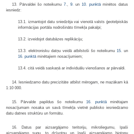
13. Pārvaldei šo noteikumu
7.
,
9.
un
10. punktā
minētos datus
iesniedz:
13.1. izmantojot datu sniedzēja vai vienotā valsts ģeotelpiskās
informācijas portāla nodrošināto tīmekļa pakalpi;
13.2. izveidojot datubāzes replikāciju;
13.3. elektronisku datņu veidā atbilstoši šo noteikumu
15.
un
16. punktā
minētajiem nosacījumiem;
13.4. citā veidā saskaņā ar individuālu vienošanos ar pārvaldi.
14. Iesniedzamo datu precizitāte atbilst mērogam, ne mazākam kā
1:10 000.
15. Pārvalde papildus šo noteikumu
16. punktā
minētajam
nosacījumam nosaka un savā tīmekļa vietnē publisko iesniedzamo
datu datnes struktūru un formātu.
16. Datus par aizsargājamo teritoriju, mikroliegumu, īpaši
aizsargājamo sugu, to dzīvotņu un īpaši aizsargājamo biotopu