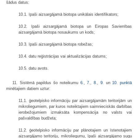
šādus datus:
10.1. īpaši aizsargājamā biotopa unikālais identifikators;
10.2. īpaši aizsargājamā biotopa un Eiropas Savienības
aizsargājamā biotopa nosaukums un kods;
10.3. īpaši aizsargājamā biotopa robežas;
10.4. datu reģistrācijas vai aktualizācijas datums;
10.5. datu avots.
11. Sistēmā papildus šo noteikumu
6.
,
7.
,
8.
,
9.
un
10. punktā
minētajiem datiem uztur:
11.1. ģeotelpisko informāciju par aizsargājamām teritorijām un
mikroliegumiem, par kuros noteiktajiem saimnieciskās darbības
ierobežojumiem izmaksāta kompensācija no valsts vai
pašvaldības budžeta;
11.2. ģeotelpisko informāciju par plānotajiem un īstenotajiem
aizsargājamo teritoriju, mikroliegumu, īpaši aizsargājamo sugu