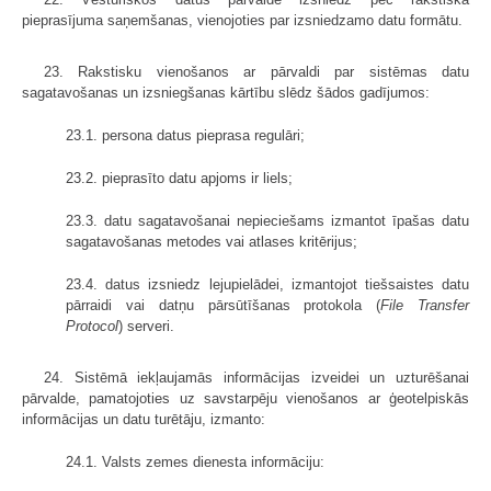
pieprasījuma saņemšanas, vienojoties par izsniedzamo datu formātu.
23. Rakstisku vienošanos ar pārvaldi par sistēmas datu
sagatavošanas un izsniegšanas kārtību slēdz šādos gadījumos:
23.1. persona datus pieprasa regulāri;
23.2. pieprasīto datu apjoms ir liels;
23.3. datu sagatavošanai nepieciešams izmantot īpašas datu
sagatavošanas metodes vai atlases kritērijus;
23.4. datus izsniedz lejupielādei, izmantojot tiešsaistes datu
pārraidi vai datņu pārsūtīšanas protokola (
File Transfer
Protocol
) serveri.
24. Sistēmā iekļaujamās informācijas izveidei un uzturēšanai
pārvalde, pamatojoties uz savstarpēju vienošanos ar ģeotelpiskās
informācijas un datu turētāju, izmanto:
24.1. Valsts zemes dienesta informāciju: