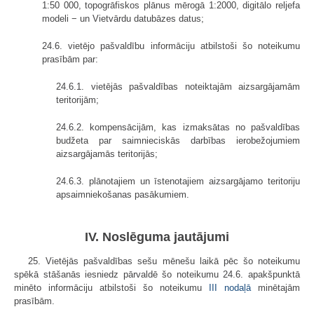
1:50 000, topogrāfiskos plānus mērogā 1:2000, digitālo reljefa
modeli − un Vietvārdu datubāzes datus;
24.6. vietējo pašvaldību informāciju atbilstoši šo noteikumu
prasībām par:
24.6.1. vietējās pašvaldības noteiktajām aizsargājamām
teritorijām;
24.6.2. kompensācijām, kas izmaksātas no pašvaldības
budžeta par saimnieciskās darbības ierobežojumiem
aizsargājamās teritorijās;
24.6.3. plānotajiem un īstenotajiem aizsargājamo teritoriju
apsaimniekošanas pasākumiem.
IV. Noslēguma jautājumi
25. Vietējās pašvaldības sešu mēnešu laikā pēc šo noteikumu
spēkā stāšanās iesniedz pārvaldē šo noteikumu 24.6. apakšpunktā
minēto informāciju atbilstoši šo noteikumu
III nodaļā
minētajām
prasībām.