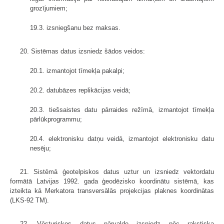
grozījumiem;
19.3. izsniegšanu bez maksas.
20. Sistēmas datus izsniedz šādos veidos:
20.1. izmantojot tīmekļa pakalpi;
20.2. datubāzes replikācijas veidā;
20.3. tiešsaistes datu pārraides režīmā, izmantojot tīmekļa
pārlūkprogrammu;
20.4. elektronisku datņu veidā, izmantojot elektronisku datu
nesēju;
21. Sistēmā ģeotelpiskos datus uztur un izsniedz vektordatu
formātā Latvijas 1992. gada ģeodēzisko koordinātu sistēmā, kas
izteikta kā Merkatora transversālās projekcijas plaknes koordinātas
(LKS-92 TM).
22. Vēsturiskos datus pārvalde izsniedz pēc rakstiska