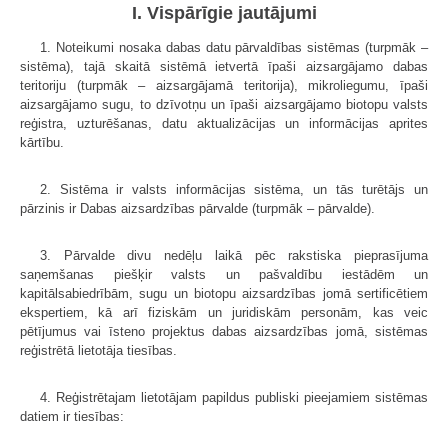
I. Vispārīgie jautājumi
1. Noteikumi nosaka dabas datu pārvaldības sistēmas (turpmāk –
sistēma), tajā skaitā sistēmā ietvertā īpaši aizsargājamo dabas
teritoriju (turpmāk – aizsargājamā teritorija), mikroliegumu, īpaši
aizsargājamo sugu, to dzīvotņu un īpaši aizsargājamo biotopu valsts
reģistra, uzturēšanas, datu aktualizācijas un informācijas aprites
kārtību.
2. Sistēma ir valsts informācijas sistēma, un tās turētājs un
pārzinis ir Dabas aizsardzības pārvalde (turpmāk – pārvalde).
3. Pārvalde divu nedēļu laikā pēc rakstiska pieprasījuma
saņemšanas piešķir valsts un pašvaldību iestādēm un
kapitālsabiedrībām, sugu un biotopu aizsardzības jomā sertificētiem
ekspertiem, kā arī fiziskām un juridiskām personām, kas veic
pētījumus vai īsteno projektus dabas aizsardzības jomā, sistēmas
reģistrētā lietotāja tiesības.
4. Reģistrētajam lietotājam papildus publiski pieejamiem sistēmas
datiem ir tiesības: