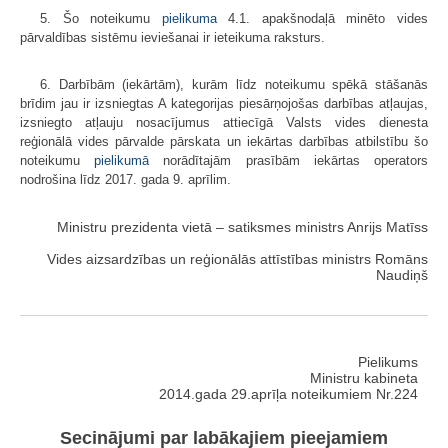
5. Šo noteikumu
pielikuma
4.1. apakšnodaļā minēto vides
pārvaldības sistēmu ieviešanai ir ieteikuma raksturs.
6. Darbībām (iekārtām), kurām līdz noteikumu spēkā stāšanās
brīdim jau ir izsniegtas A kategorijas piesārņojošas darbības atļaujas,
izsniegto atļauju nosacījumus attiecīgā Valsts vides dienesta
reģionālā vides pārvalde pārskata un iekārtas darbības atbilstību šo
noteikumu
pielikumā
norādītajām prasībām iekārtas operators
nodrošina līdz 2017. gada 9. aprīlim.
Ministru prezidenta vietā – satiksmes ministrs Anrijs Matīss
Vides aizsardzības un reģionālās attīstības ministrs Romāns
Naudiņš
Pielikums
Ministru kabineta
2014.gada 29.aprīļa noteikumiem Nr.224
Secinājumi par labākajiem pieejamiem