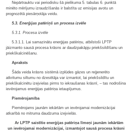
Nepārtrauktu vai periodisku šā pielikuma 5. tabulas 6. punktā
minēto mērījumu izraudzīšanās ir balstīta uz emisijas avotu un
prognozētā piesārņotāja veidu.
5.3. Enerģijas patēriņš un procesa izvēle
5.3.1. Procesa izvēle
5.3.1.1. Lai samazinātu enerģijas patēriņu, atbilstoši LPTP
jāizmanto sausā procesa krāsns ar daudzpakāpju priekšsildīšanu un
priekškalcinēšanu.
Apraksts
Šāda veida krāsns sistēmā izplūdes gāzes un reģenerēto
atkritumu siltumu no dzesētāja var izmantot, lai priekšsildītu un
priekškalcinētu izejvielas pirms to iekraušanas krāsnī, – tas nodrošina
ievērojamus enerģijas patēriņa ietaupījumus.
Piemērojamība
Piemērojams jaunām iekārtām un ievērojamai modernizācijai
atkarībā no mitruma daudzuma izejvielās.
Ar LPTP saistītie enerģijas patēriņa līmeņi jaunām iekārtām
un ievērojamai modernizācijai, izmantojot sausā procesa krāsni