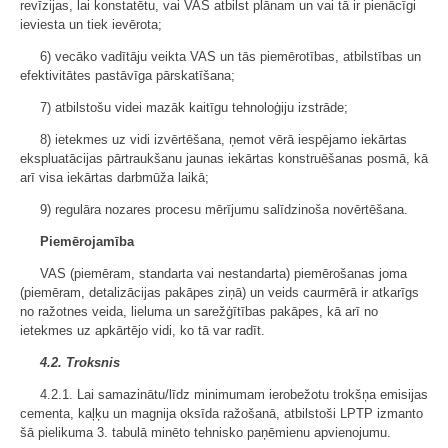
revīzijas, lai konstatētu, vai VAS atbilst plānam un vai tā ir pienācīgi
ieviesta un tiek ievērota;
6) vecāko vadītāju veikta VAS un tās piemērotības, atbilstības un
efektivitātes pastāvīga pārskatīšana;
7) atbilstošu videi mazāk kaitīgu tehnoloģiju izstrāde;
8) ietekmes uz vidi izvērtēšana, ņemot vērā iespējamo iekārtas
ekspluatācijas pārtraukšanu jaunas iekārtas konstruēšanas posmā, kā
arī visa iekārtas darbmūža laikā;
9) regulāra nozares procesu mērījumu salīdzinoša novērtēšana.
Piemērojamība
VAS (piemēram, standarta vai nestandarta) piemērošanas joma
(piemēram, detalizācijas pakāpes ziņā) un veids caurmērā ir atkarīgs
no ražotnes veida, lieluma un sarežģītības pakāpes, kā arī no
ietekmes uz apkārtējo vidi, ko tā var radīt.
4.2. Troksnis
4.2.1. Lai samazinātu/līdz minimumam ierobežotu trokšņa emisijas
cementa, kaļķu un magnija oksīda ražošanā, atbilstoši LPTP izmanto
šā pielikuma 3. tabulā minēto tehnisko paņēmienu apvienojumu.