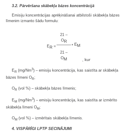
3.2. Pārvēršana skābekļa bāzes koncentrācijā
Emisiju koncentrācijas aprēķināšanai atbilstoši skābekļa bāzes
līmenim izmanto šādu formulu:
21 –
O
R
E
*
M
E
=
R
21 –
O
M
, kur
3
E
(mg/Nm
) – emisiju koncentrācija, kas saistīta ar skābekļa
R
bāzes līmeni O
;
R
O
(vol %) – skābekļa bāzes līmenis;
R
3
E
(mg/Nm
) – emisiju koncentrācija, kas saistīta ar izmērīto
M
skābekļa līmeni O
;
M
O
(vol %) – izmērītais skābekļa līmenis.
M
4. VISPĀRĪGI LPTP SECINĀJUMI