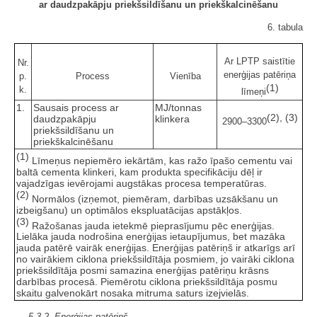
ar daudzpakāpju priekšsildīšanu un priekškalcinēšanu
6. tabula
Ar LPTP saistītie
Nr.
enerģijas patēriņa
p.
Process
Vienība
(1)
k.
līmeņi
1.
Sausais process ar
MJ/tonnas
(2), (3)
daudzpakāpju
klinkera
2900–3300
priekšsildīšanu un
priekškalcinēšanu
(1)
Līmeņus nepiemēro iekārtām, kas ražo īpašo cementu vai
baltā cementa klinkeri, kam produkta specifikāciju dēļ ir
vajadzīgas ievērojami augstākas procesa temperatūras.
(2)
Normālos (izņemot, piemēram, darbības uzsākšanu un
izbeigšanu) un optimālos ekspluatācijas apstākļos.
(3)
Ražošanas jauda ietekmē pieprasījumu pēc enerģijas.
Lielāka jauda nodrošina enerģijas ietaupījumus, bet mazāka
jauda patērē vairāk enerģijas. Enerģijas patēriņš ir atkarīgs arī
no vairākiem ciklona priekšsildītāja posmiem, jo vairāki ciklona
priekšsildītāja posmi samazina enerģijas patēriņu krāsns
darbības procesā. Piemērotu ciklona priekšsildītāja posmu
skaitu galvenokārt nosaka mitruma saturs izejvielās.
5.3.2. Enerģijas patēriņš