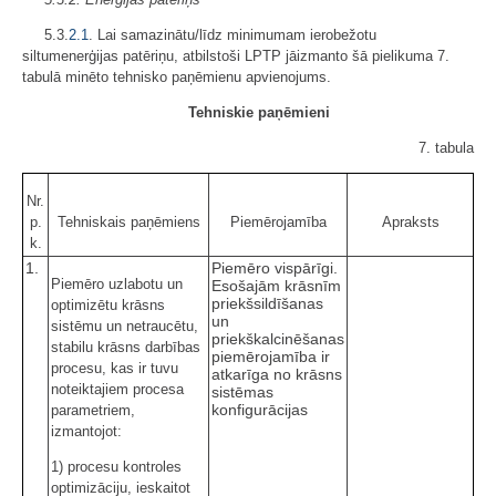
5.3.
2.1
. Lai samazinātu/līdz minimumam ierobežotu
siltumenerģijas patēriņu, atbilstoši LPTP jāizmanto šā pielikuma 7.
tabulā minēto tehnisko paņēmienu apvienojums.
Tehniskie paņēmieni
7. tabula
Nr.
p.
Tehniskais paņēmiens
Piemērojamība
Apraksts
k.
1.
Piemēro vispārīgi.
Piemēro uzlabotu un
Esošajām krāsnīm
priekšsildīšanas
optimizētu krāsns
un
sistēmu un netraucētu,
priekškalcinēšanas
stabilu krāsns darbības
piemērojamība ir
procesu, kas ir tuvu
atkarīga no krāsns
noteiktajiem procesa
sistēmas
konfigurācijas
parametriem,
izmantojot:
1) procesu kontroles
optimizāciju, ieskaitot