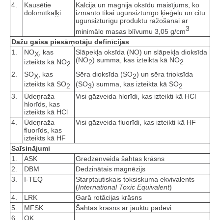
4.
Kausētie
Kalcija un magnija oksīdu maisījums, ko
dolomītkaļķi
izmanto tikai ugunsizturīgo ķieģeļu un citu
ugunsizturīgu produktu ražošanai ar
3
minimālo masas blīvumu 3,05 g/cm
Dažu gaisa piesārņotāju definīcijas
1.
NO
, kas
Slāpekļa oksīda (NO) un slāpekļa dioksīda
X
(NO
) summa, kas izteikta kā NO
izteikts kā NO
2
2
2
2.
SO
, kas
Sēra dioksīda (SO
) un sēra trioksīda
X
2
izteikts kā SO
(SO
) summa, kas izteikta kā SO
2
3
2
3.
Ūdeņraža
Visi gāzveida hlorīdi, kas izteikti kā HCl
hlorīds, kas
izteikts kā HCl
4.
Ūdeņraža
Visi gāzveida fluorīdi, kas izteikti kā HF
fluorīds, kas
izteikts kā HF
Saīsinājumi
1.
ASK
Gredzenveida šahtas krāsns
2.
DBM
Dedzinātais magnēzijs
3.
I-TEQ
Starptautiskais toksiskuma ekvivalents
(
International Toxic Equivalent
)
4.
LRK
Garā rotācijas krāsns
5.
MFSK
Šahtas krāsns ar jauktu padevi
6.
OK