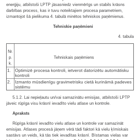
enerģiju, atbilstoši LPTP jāsasniedz vienmērīgs un stabils krāsns
darbības process, kas ir tuvu noteiktajiem procesa parametriem,
izmantojot šā pielikuma 4. tabulā minētos tehniskos paņēmienus.
Tehniskie paņēmieni
4. tabula
Nr.
p.
Tehniskais paņēmiens
k.
1.
Optimizē procesa kontroli, ietverot datorizētu automātisku
kontroli
2.
Izmanto mūsdienīgu gravimetrisku cietā kurināmā padeves
sistēmu
5.1.2. Lai nepieļautu un/vai samazinātu emisijas, atbilstoši LPTP
jāveic rūpīga visu krāsnī ievadīto vielu atlase un kontrole.
Apraksts
Rūpīga krāsnī ievadīto vielu atlase un kontrole var samazināt
emisijas. Atlases procesā jāņem vērā tādi faktori kā vielu ķīmiskais
sastāvs un veids, kā tās tiek ievadītas krāsnī. Bīstamas vielas var