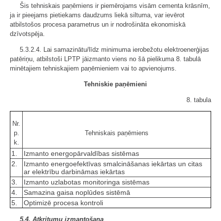
Šis tehniskais paņēmiens ir piemērojams visām cementa krāsnīm,
ja ir pieejams pietiekams daudzums liekā siltuma, var ievērot
atbilstošos procesa parametrus un ir nodrošināta ekonomiskā
dzīvotspēja.
5.3.2.4. Lai samazinātu/līdz minimuma ierobežotu elektroenerģijas
patēriņu, atbilstoši LPTP jāizmanto viens no šā pielikuma 8. tabulā
minētajiem tehniskajiem paņēmieniem vai to apvienojums.
Tehniskie paņēmieni
8. tabula
Nr.
p.
Tehniskais paņēmiens
k.
1.
Izmanto energopārvaldības sistēmas
2.
Izmanto energoefektīvas smalcināšanas iekārtas un citas
ar elektrību darbināmas iekārtas
3.
Izmanto uzlabotas monitoringa sistēmas
4.
Samazina gaisa noplūdes sistēmā
5.
Optimizē procesa kontroli
5.4. Atkritumu izmantošana