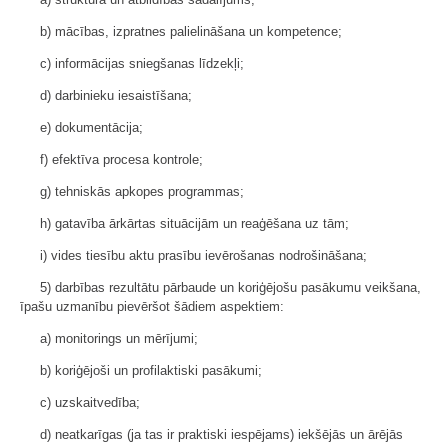
b) mācības, izpratnes palielināšana un kompetence;
c) informācijas sniegšanas līdzekļi;
d) darbinieku iesaistīšana;
e) dokumentācija;
f) efektīva procesa kontrole;
g) tehniskās apkopes programmas;
h) gatavība ārkārtas situācijām un reaģēšana uz tām;
i) vides tiesību aktu prasību ievērošanas nodrošināšana;
5) darbības rezultātu pārbaude un koriģējošu pasākumu veikšana,
īpašu uzmanību pievēršot šādiem aspektiem:
a) monitorings un mērījumi;
b) koriģējoši un profilaktiski pasākumi;
c) uzskaitvedība;
d) neatkarīgas (ja tas ir praktiski iespējams) iekšējās un ārējās