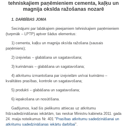
tehniskajiem paņēmieniem cementa, kaļķu un
magnija oksīda ražošanas nozarē
1. DARBĪBAS JOMA
Secinājumi par labākajiem pieejamiem tehniskajiem paņēmieniem
(turpmāk – LPTP) aptver šādus elementus:
1) cementa, kaļķu un magnija oksīda ražošana (sausais
paņēmiens);
2) izejvielas – glabāšana un sagatavošana;
3) kurināmais – glabāšana un sagatavošana;
4) atkritumu izmantošana par izejvielām un/vai kurināmo –
kvalitātes prasības, kontrole un sagatavošana;
5) produkti – glabāšana un sagatavošana;
6) iepakošana un nosūtīšana.
Gadījumos, kad šis pielikums attiecas uz atkritumu
līdzsadedzināšanas iekārtām, tas neskar Ministru kabineta 2011. gada
24. maija noteikumus Nr. 401 "
Prasības atkritumu sadedzināšanai un
atkritumu sadedzināšanas iekārtu darbībai
".