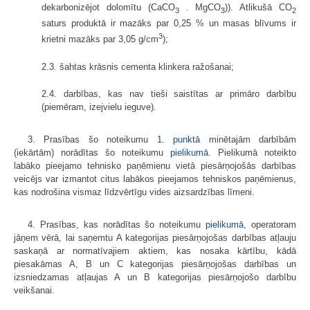
dekarbonizējot dolomītu (CaCO
. MgCO
)). Atlikušā CO
3
3
2
saturs produktā ir mazāks par 0,25 % un masas blīvums ir
3
krietni mazāks par 3,05 g/cm
);
2.3. šahtas krāsnis cementa klinkera ražošanai;
2.4. darbības, kas nav tieši saistītas ar primāro darbību
(piemēram, izejvielu ieguve).
3. Prasības šo noteikumu
1. punktā
minētajām darbībām
(iekārtām) norādītas šo noteikumu
pielikumā
. Pielikumā noteikto
labāko pieejamo tehnisko paņēmienu vietā piesārņojošās darbības
veicējs var izmantot citus labākos pieejamos tehniskos paņēmienus,
kas nodrošina vismaz līdzvērtīgu vides aizsardzības līmeni.
4. Prasības, kas norādītas šo noteikumu
pielikumā
, operatoram
jāņem vērā, lai saņemtu A kategorijas piesārņojošas darbības atļauju
saskaņā ar normatīvajiem aktiem, kas nosaka kārtību, kādā
piesakāmas A, B un C kategorijas piesārņojošas darbības un
izsniedzamas atļaujas A un B kategorijas piesārņojošo darbību
veikšanai.