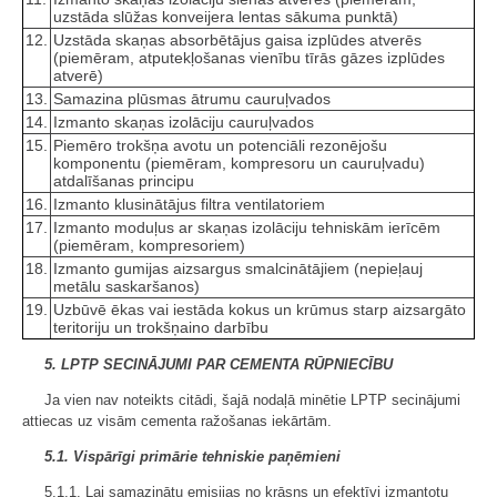
uzstāda slūžas konveijera lentas sākuma punktā)
12.
Uzstāda skaņas absorbētājus gaisa izplūdes atverēs
(piemēram, atputekļošanas vienību tīrās gāzes izplūdes
atverē)
13.
Samazina plūsmas ātrumu cauruļvados
14.
Izmanto skaņas izolāciju cauruļvados
15.
Piemēro trokšņa avotu un potenciāli rezonējošu
komponentu (piemēram, kompresoru un cauruļvadu)
atdalīšanas principu
16.
Izmanto klusinātājus filtra ventilatoriem
17.
Izmanto moduļus ar skaņas izolāciju tehniskām ierīcēm
(piemēram, kompresoriem)
18.
Izmanto gumijas aizsargus smalcinātājiem (nepieļauj
metālu saskaršanos)
19.
Uzbūvē ēkas vai iestāda kokus un krūmus starp aizsargāto
teritoriju un trokšņaino darbību
5. LPTP SECINĀJUMI PAR CEMENTA RŪPNIECĪBU
Ja vien nav noteikts citādi, šajā nodaļā minētie LPTP secinājumi
attiecas uz visām cementa ražošanas iekārtām.
5.1. Vispārīgi primārie tehniskie paņēmieni
5.1.1. Lai samazinātu emisijas no krāsns un efektīvi izmantotu