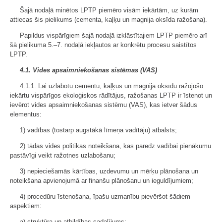
Šajā nodaļā minētos LPTP piemēro visām iekārtām, uz kurām
attiecas šis pielikums (cementa, kaļķu un magnija oksīda ražošana).
Papildus vispārīgiem šajā nodaļā izklāstītajiem LPTP piemēro arī
šā pielikuma 5.–7. nodaļā iekļautos ar konkrētu procesu saistītos
LPTP.
4.1. Vides apsaimniekošanas sistēmas (VAS)
4.1.1. Lai uzlabotu cementu, kaļķus un magnija oksīdu ražojošo
iekārtu vispārīgos ekoloģiskos rādītājus, ražošanas LPTP ir īstenot un
ievērot vides apsaimniekošanas sistēmu (VAS), kas ietver šādus
elementus:
1) vadības (tostarp augstākā līmeņa vadītāju) atbalsts;
2) tādas vides politikas noteikšana, kas paredz vadībai pienākumu
pastāvīgi veikt ražotnes uzlabošanu;
3) nepieciešamās kārtības, uzdevumu un mērķu plānošana un
noteikšana apvienojumā ar finanšu plānošanu un ieguldījumiem;
4) procedūru īstenošana, īpašu uzmanību pievēršot šādiem
aspektiem:
a) struktūra un atbildības sadalījums;