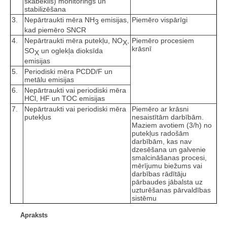
skābeklis) monitorings un
stabilizēšana
3.
Nepārtraukti mēra NH
emisijas,
Piemēro vispārīgi
3
kad piemēro SNCR
4.
Nepārtraukti mēra putekļu, NO
,
Piemēro procesiem
X
krāsnī
SO
un oglekļa dioksīda
X
emisijas
5.
Periodiski mēra PCDD/F un
metālu emisijas
6.
Nepārtraukti vai periodiski mēra
HCl, HF un TOC emisijas
7.
Nepārtraukti vai periodiski mēra
Piemēro ar krāsni
putekļus
nesaistītām darbībām.
Maziem avotiem (3/h) no
putekļus radošām
darbībām, kas nav
dzesēšana un galvenie
smalcināšanas procesi,
mērījumu biežums vai
darbības rādītāju
pārbaudes jābalsta uz
uzturēšanas pārvaldības
sistēmu
Apraksts