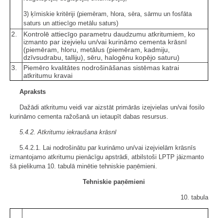
3) ķīmiskie kritēriji (piemēram, hlora, sēra, sārmu un fosfāta
saturs un attiecīgo metālu saturs)
2.
Kontrolē attiecīgo parametru daudzumu atkritumiem, ko
izmanto par izejvielu un/vai kurināmo cementa krāsnī
(piemēram, hloru, metālus (piemēram, kadmiju,
dzīvsudrabu, talliju), sēru, halogēnu kopējo saturu)
3.
Piemēro kvalitātes nodrošināšanas sistēmas katrai
atkritumu kravai
Apraksts
Dažādi atkritumu veidi var aizstāt primārās izejvielas un/vai fosilo
kurināmo cementa ražošanā un ietaupīt dabas resursus.
5.4.2. Atkritumu iekraušana krāsnī
5.4.2.1. Lai nodrošinātu par kurināmo un/vai izejvielām krāsnīs
izmantojamo atkritumu pienācīgu apstrādi, atbilstoši LPTP jāizmanto
šā pielikuma 10. tabulā minētie tehniskie paņēmieni.
Tehniskie paņēmieni
10. tabula