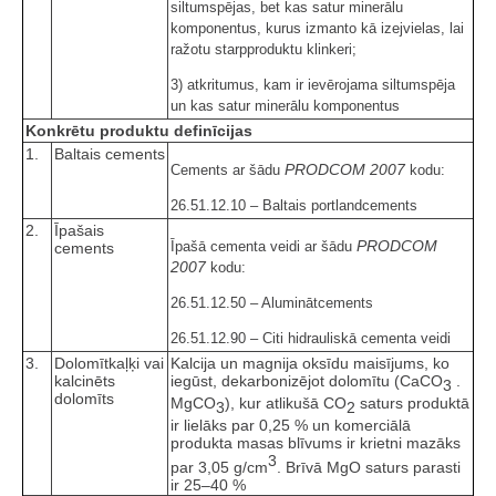
siltumspējas, bet kas satur minerālu
komponentus, kurus izmanto kā izejvielas, lai
ražotu starpproduktu klinkeri;
3) atkritumus, kam ir ievērojama siltumspēja
un kas satur minerālu komponentus
Konkrētu produktu definīcijas
1.
Baltais cements
PRODCOM 2007
Cements ar šādu
kodu:
26.51.12.10 – Baltais portlandcements
2.
Īpašais
PRODCOM
Īpašā cementa veidi ar šādu
cements
2007
kodu:
26.51.12.50 – Aluminātcements
26.51.12.90 – Citi hidrauliskā cementa veidi
3.
Dolomītkaļķi vai
Kalcija un magnija oksīdu maisījums, ko
kalcinēts
iegūst, dekarbonizējot dolomītu (CaCO
.
3
dolomīts
MgCO
), kur atlikušā CO
saturs produktā
3
2
ir lielāks par 0,25 % un komerciālā
produkta masas blīvums ir krietni mazāks
3
par 3,05 g/cm
. Brīvā MgO saturs parasti
ir 25–40 %