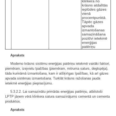
klinkera no
krāsns atdalītās
ieplūdes gāzes
vienā
procentpunktā.
Tāpēc gāzes
apvada
izmantošanas
samazināšana
pozitīvi ietekmē
enerģijas
patēriņu
Apraksts
Moderno krāsns sistēmu enerģijas patēriņu ietekmē vairāki faktori,
piemēram, izejvielu īpašības (piemēram, mitruma saturs, degtspēja),
tāda kurināmā izmantošana, kam ir atšķirīgas īpašības, kā arī gāzes
apvada sistēmas izmantošana. Turklāt krāsns ražošanas jauda
ietekmē enerģijas pieprasījumu.
5.3.2.2. Lai samazinātu primārās enerģijas patēriņu, atbilstoši
LPTP jāņem vērā klinkera satura samazinājums cementā un cementa
produktos.
Apraksts