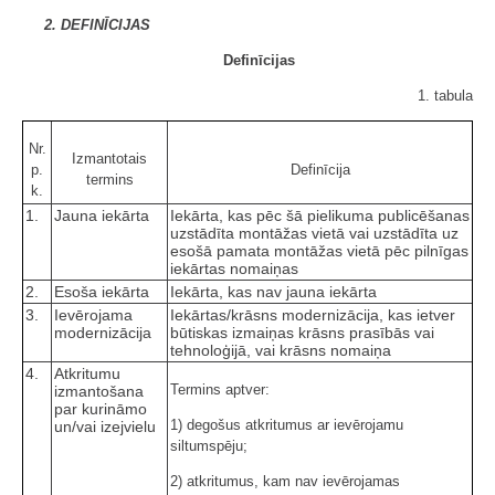
2. DEFINĪCIJAS
Definīcijas
1. tabula
Nr.
Izmantotais
p.
Definīcija
termins
k.
1.
Jauna iekārta
Iekārta, kas pēc šā pielikuma publicēšanas
uzstādīta montāžas vietā vai uzstādīta uz
esošā pamata montāžas vietā pēc pilnīgas
iekārtas nomaiņas
2.
Esoša iekārta
Iekārta, kas nav jauna iekārta
3.
Ievērojama
Iekārtas/krāsns modernizācija, kas ietver
modernizācija
būtiskas izmaiņas krāsns prasībās vai
tehnoloģijā, vai krāsns nomaiņa
4.
Atkritumu
Termins aptver:
izmantošana
par kurināmo
1) degošus atkritumus ar ievērojamu
un/vai izejvielu
siltumspēju;
2) atkritumus, kam nav ievērojamas