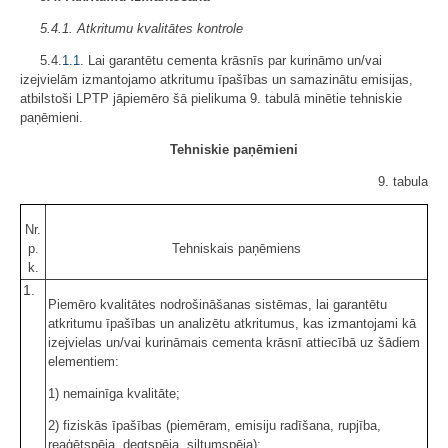
5.4.1. Atkritumu kvalitātes kontrole
5.4.
1.1
. Lai garantētu cementa krāsnīs par kurināmo un/vai
izejvielām izmantojamo atkritumu īpašības un samazinātu emisijas,
atbilstoši LPTP jāpiemēro šā pielikuma 9. tabulā minētie tehniskie
paņēmieni.
Tehniskie paņēmieni
9. tabula
Nr.
p.
Tehniskais paņēmiens
k.
1.
Piemēro kvalitātes nodrošināšanas sistēmas, lai garantētu
atkritumu īpašības un analizētu atkritumus, kas izmantojami kā
izejvielas un/vai kurināmais cementa krāsnī attiecībā uz šādiem
elementiem:
1) nemainīga kvalitāte;
2) fiziskās īpašības (piemēram, emisiju radīšana, rupjība,
reaģētspēja, degtspēja, siltumspēja);