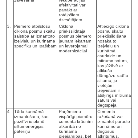
žāvēšanai
rekuperācijas
efektivitāti var
panākt ar
rotējošiem
dzesētājiem
3.
Piemēro atbilstošu
Ciklona
Attiecīgo ciklona
ciklona posmu skaitu
priekšsildītāja
posmu skaitu
saistībā ar izmantoto
posmus piemēro
priekšsildīšanā
izejvielu un kurināmā
jaunām iekārtām
nosaka to
specifiku un īpašībām
un ievērojamai
izejvielu un
modernizācijai
kurināmā
caurlaide un
mitruma saturs,
kas jāžāvē ar
atlikušo
dūmgāzu radīto
siltumu, jo
vietējām
izejvielām ir
atšķirīgs mitruma
saturs vai
degtspēja
4.
Tāda kurināmā
Paņēmienu
Cementa
izmantošana, kas
vispārīgi piemēro
ražošanā var
pozitīvi ietekmē
cementa krāsnīm
izmantot parasto
siltumenerģijas
atkarībā no
kurināmo un
patēriņu
kurināmā
degošus
pieejamības, bet
atkritumus.