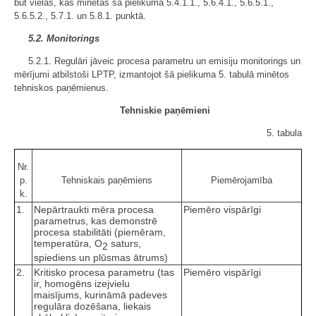
būt vielas, kas minētas šā pielikuma 5.4.1.1., 5.6.4.1., 5.6.5.1.,
5.6.5.2., 5.7.1. un 5.8.1. punktā.
5.2. Monitorings
5.2.1. Regulāri jāveic procesa parametru un emisiju monitorings un
mērījumi atbilstoši LPTP, izmantojot šā pielikuma 5. tabulā minētos
tehniskos paņēmienus.
Tehniskie paņēmieni
5. tabula
Nr.
p.
Tehniskais paņēmiens
Piemērojamība
k.
1.
Nepārtraukti mēra procesa
Piemēro vispārīgi
parametrus, kas demonstrē
procesa stabilitāti (piemēram,
temperatūra, O
saturs,
2
spiediens un plūsmas ātrums)
2.
Kritisko procesa parametru (tas
Piemēro vispārīgi
ir, homogēns izejvielu
maisījums, kurināmā padeves
regulāra dozēšana, liekais