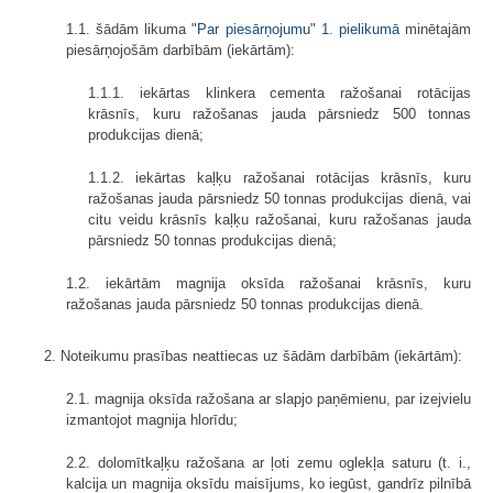
1.1. šādām likuma "
Par piesārņojumu
"
1. pielikumā
minētajām
piesārņojošām darbībām (iekārtām):
1.1.1. iekārtas klinkera cementa ražošanai rotācijas
krāsnīs, kuru ražošanas jauda pārsniedz 500 tonnas
produkcijas dienā;
1.1.2. iekārtas kaļķu ražošanai rotācijas krāsnīs, kuru
ražošanas jauda pārsniedz 50 tonnas produkcijas dienā, vai
citu veidu krāsnīs kaļķu ražošanai, kuru ražošanas jauda
pārsniedz 50 tonnas produkcijas dienā;
1.2. iekārtām magnija oksīda ražošanai krāsnīs, kuru
ražošanas jauda pārsniedz 50 tonnas produkcijas dienā.
2. Noteikumu prasības neattiecas uz šādām darbībām (iekārtām):
2.1. magnija oksīda ražošana ar slapjo paņēmienu, par izejvielu
izmantojot magnija hlorīdu;
2.2. dolomītkaļķu ražošana ar ļoti zemu oglekļa saturu (t. i.,
kalcija un magnija oksīdu maisījums, ko iegūst, gandrīz pilnībā