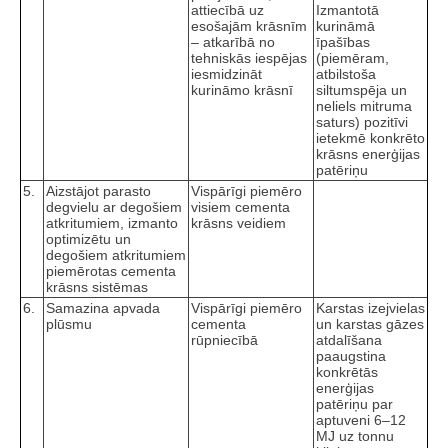
attiecībā uz
Izmantotā
esošajām krāsnīm
kurināmā
– atkarībā no
īpašības
tehniskās iespējas
(piemēram,
iesmidzināt
atbilstoša
kurināmo krāsnī
siltumspēja un
neliels mitruma
saturs) pozitīvi
ietekmē konkrēto
krāsns enerģijas
patēriņu
5.
Aizstājot parasto
Vispārīgi piemēro
degvielu ar degošiem
visiem cementa
atkritumiem, izmanto
krāsns veidiem
optimizētu un
degošiem atkritumiem
piemērotas cementa
krāsns sistēmas
6.
Samazina apvada
Vispārīgi piemēro
Karstas izejvielas
plūsmu
cementa
un karstas gāzes
rūpniecībā
atdalīšana
paaugstina
konkrētās
enerģijas
patēriņu par
aptuveni 6–12
MJ uz tonnu