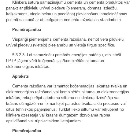
Klinkera satura samazinājumu cementā un cementa produktos var
panākt ar pildvielu un/vai piedevu (piemēram, domnas izdedžu,
kaļķakmens, vieglo pelnu un pocolāna) pievienošanu smalcināšanas
posmā saskaņā ar attiecīgajiem cementa ražošanas standartiem.
Piemērojamība
Vispārīgi piemērojams cementa ražošanā, ņemot vērā pildvielu
un/vai piedevu (vietējo) pieejamību un vietējā tirgus specifiku.
5.3.2.3. Lai samazinātu primārās enerģijas patēriņu, atbilstoši
LPTP jāņem vērā koģenerācijas/kombinētās siltuma un
elektroenerģijas iekārtas.
Apraksts
Cementa ražošanā var izmantot koģenerācijas iekārtas tvaika un
elektroenerģijas ražošanai vai kombinētās siltuma un elektroenerģijas
iekārtas, rekuperējot atkritumu siltumu no klinkera dzesētāja vai
krāsns dūmgāzēm un izmantojot parastos tvaika cikla procesus vai
citus tehniskos paņēmienus. Turklāt lieko siltumu var rekuperēt no
klinkera dzesētāja vai krāsns dūmgāzēm dzīvojamā rajona
apsildīšanai vai rūpnieciskiem lietojumiem.
Piemērojamība