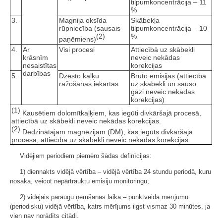
tilpumkoncentrācija – 11
%
3.
Magnija oksīda
Skābekļa
rūpniecība (sausais
tilpumkoncentrācija – 10
(2)
%
paņēmiens)
4.
Ar
Visi procesi
Attiecībā uz skābekli
krāsnīm
neveic nekādas
nesaistītas
korekcijas
darbības
5.
Dzēsto kaļķu
Bruto emisijas (attiecībā
ražošanas iekārtas
uz skābekli un sauso
gāzi neveic nekādas
korekcijas)
(1)
Kausētiem dolomītkaļķiem, kas iegūti divkāršajā procesā,
attiecībā uz skābekli neveic nekādas korekcijas.
(2)
Dedzinātajam magnēzijam (DM), kas iegūts divkāršajā
procesā, attiecībā uz skābekli neveic nekādas korekcijas.
Vidējiem periodiem piemēro šādas definīcijas:
1) diennakts vidējā vērtība – vidējā vērtība 24 stundu periodā, kuru
nosaka, veicot nepārtrauktu emisiju monitoringu;
2) vidējais paraugu ņemšanas laikā – punktveida mērījumu
(periodisku) vidējā vērtība, katrs mērījums ilgst vismaz 30 minūtes, ja
vien nav norādīts citādi.