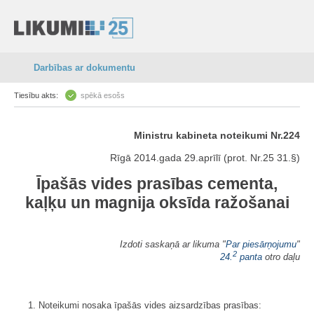
Darbības ar dokumentu
Tiesību akts:
spēkā esošs
Ministru kabineta noteikumi Nr.224
Rīgā 2014.gada 29.aprīlī (prot. Nr.25 31.§)
Īpašās vides prasības cementa,
kaļķu un magnija oksīda ražošanai
Izdoti saskaņā ar likuma "
Par piesārņojumu
"
2
24.
panta
otro daļu
1. Noteikumi nosaka īpašās vides aizsardzības prasības: