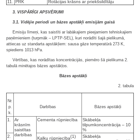
11.
PRK
Rotācijas krāsns ar priekšsildītāju
3. VISPĀRĪGI APSVĒRUMI
3.1. Vidējie periodi un bāzes apstākļi emisijām gaisā
Emisiju līmeņi, kas saistīti ar labākajiem pieejamiem tehniskajiem
paņēmieniem (turpmāk – LPTP-SEL), kuri norādīti šajā pielikumā,
attiecas uz standarta apstākļiem: sausa gāze temperatūrā 273 K,
spiediens 1013 hPa.
Vērtības, kas norādītas koncentrācijās, piemēro šā pielikuma 2.
tabulā minētajos bāzes apstākļos.
Bāzes apstākļi
2. tabula
Nr.
p.
Darbības
Bāzes apstākļi
k.
1.
Ar
Cementa rūpniecība
Skābekļa
krāsnīm
tilpumkoncentrācija – 10
saistītas
%
darbības
2.
(1)
Skābekļa
Kaļķu rūpniecība