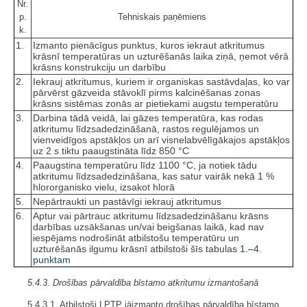
Nr.
p.
Tehniskais paņēmiens
k.
1.
Izmanto pienācīgus punktus, kuros iekraut atkritumus
krāsnī temperatūras un uzturēšanās laika ziņā, ņemot vērā
krāsns konstrukciju un darbību
2.
Iekrauj atkritumus, kuriem ir organiskas sastāvdaļas, ko var
pārvērst gāzveida stāvoklī pirms kalcinēšanas zonas
krāsns sistēmas zonās ar pietiekami augstu temperatūru
3.
Darbina tādā veidā, lai gāzes temperatūra, kas rodas
atkritumu līdzsadedzināšanā, rastos regulējamos un
vienveidīgos apstākļos un arī visnelabvēlīgākajos apstākļos
uz 2 s tiktu paaugstināta līdz 850 °C
4.
Paaugstina temperatūru līdz 1100 °C, ja notiek tādu
atkritumu līdzsadedzināšana, kas satur vairāk nekā 1 %
hlororganisko vielu, izsakot hlorā
5.
Nepārtraukti un pastāvīgi iekrauj atkritumus
6.
Aptur vai pārtrauc atkritumu līdzsadedzināšanu krāsns
darbības uzsākšanas un/vai beigšanas laikā, kad nav
iespējams nodrošināt atbilstošu temperatūru un
uzturēšanās ilgumu krāsnī atbilstoši šīs tabulas
1.
–
4.
punktam
5.4.3. Drošības pārvaldība bīstamo atkritumu izmantošanā
5.4.3.1. Atbilstoši LPTP jāizmanto drošības pārvaldība bīstamo