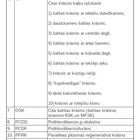
Citas krāsnis kaļķa ražošanā:
1) šahtas krāsnis ar ieliektu dubultkameru;
2) daudzkameru šahtas krāsnis;
3) šahtas krāsnis ar centrālo degli;
4) šahtas krāsnis ar ārējo kameru;
5) šahtas krāsnis ar kūļveida degli;
6) šahtas krāsnis ar iekšējo arku;
7) krāsnis ar kustīgu režģi;
8) "kupolveidīgas" krāsnis;
9) ātrās kalcinēšanas krāsnis;
10) krāsnis ar rotējošu klonu
7.
OSK
Cita šahtas krāsns (šahtas krāsnis,
izņemot ASK un MFSK)
8.
PCDD
Polihlordibenzo-p-dioksīns
9.
PCDF
Polihlordibenzofurāns
10.
PFRK
Paralēlas plūsmas reģeneratīvā krāsns