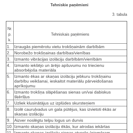
Tehniskie paņēmieni
3. tabula
Nr.
p.
Tehniskais paņēmiens
k.
1.
Izraugās piemērotu vietu trokšņainām darbībām
2.
Norobežo trokšņainas darbības/vienības
3.
Izmanto vibrācijas izolāciju darbībām/vienībām
4.
Izmanto iekšējo un ārējo apšuvumu no triecienu
absorbējoša materiāla
5.
Izmanto ēkas ar skaņas izolāciju jebkuru trokšņainu
darbību veikšanai, ieskaitot materiālu pārveidošanas
aprīkojumu
6.
Izmanto trokšņa slāpēšanas sienas un/vai dabiskus
šķēršļus
7.
Uzliek klusinātājus uz izplūdes skursteņiem
8.
Izolē cauruļvadus un gala pūtējus, kas izvietoti ēkās ar
skaņas izolāciju
9.
Aizver noslēgtu telpu logus un durvis
10.
Izmanto skaņas izolāciju ēkās, kur atrodas iekārtas
11.
Izmanto skaņas izolāciju sienas atverēs (piemēram,