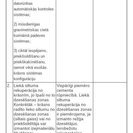
datorizētas
automātiskās kontroles
sistēmas;
2) mūsdienīgas
gravimetriskas cietā
kurināmā padeves
sistēmas;
3) ciktāl iespējams,
priekšsildīšanu un
priekškalcinēšanu,
ņemot vērā esošās
krāsns sistēmas
konfigurāciju
2.
Liekā siltuma
Vispārīgi piemēro
rekuperācija no
cementa
krāsnīm, jo īpaši no to
rūpniecībā. Liekā
dzesēšanas zonas.
siltuma
Konkrētāk – krāsns
rekuperācija no
radīto lieko siltumu no
dzesēšanas zonas
dzesēšanas zonas
ir piemērojama, ja
(siltais gaiss) vai no
izmanto režģa
priekšsildītāja var
dzesētājus.
izmantot izejmateriālu
Ierobežotu