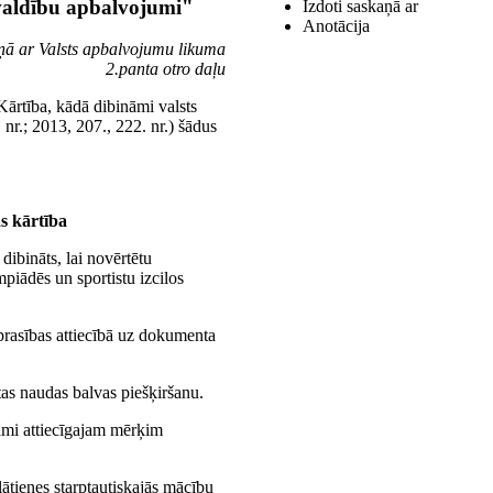
švaldību apbalvojumi"
Izdoti saskaņā ar
Anotācija
aņā ar Valsts apbalvojumu likuma
2.panta otro daļu
Kārtība, kādā dibināmi valsts
nr.; 2013, 207., 222. nr.) šādus
s kārtība
dibināts, lai novērtētu
piādēs un sportistu izcilos
 prasības attiecībā uz dokumenta
as naudas balvas piešķiršanu.
ami attiecīgajam mērķim
ātienes starptautiskajās mācību