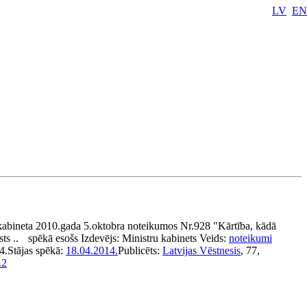
LV
EN
kabineta 2010.gada 5.oktobra noteikumos Nr.928 "Kārtība, kādā
ts ..
spēkā esošs
Izdevējs:
Ministru kabinets
Veids:
noteikumi
4.
Stājas spēkā:
18.04.2014.
Publicēts:
Latvijas Vēstnesis
, 77,
.2