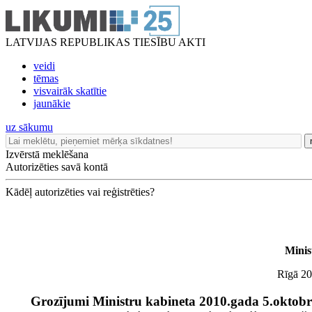
LATVIJAS REPUBLIKAS TIESĪBU AKTI
veidi
tēmas
visvairāk skatītie
jaunākie
uz sākumu
Izvērstā meklēšana
Autorizēties savā kontā
Kādēļ autorizēties vai reģistrēties?
Minis
Rīgā 201
Grozījumi Ministru kabineta 2010.gada 5.oktob