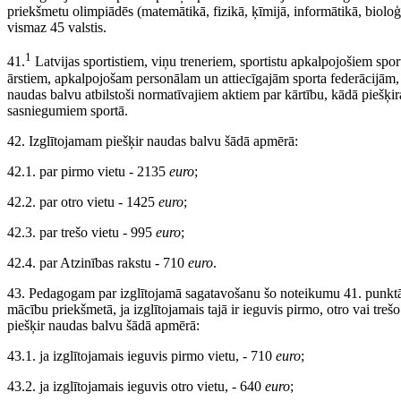
priekšmetu olimpiādēs (matemātikā, fizikā, ķīmijā, informātikā, bioloģi
vismaz 45 valstis.
1
41.
Latvijas sportistiem, viņu treneriem, sportistu apkalpojošiem sport
ārstiem, apkalpojošam personālam un attiecīgajām sporta federācijām, 
naudas balvu atbilstoši normatīvajiem aktiem par kārtību, kādā piešķi
sasniegumiem sportā.
42. Izglītojamam piešķir naudas balvu šādā apmērā:
42.1. par pirmo vietu - 2135
euro
;
42.2. par otro vietu - 1425
euro
;
42.3. par trešo vietu - 995
euro
;
42.4. par Atzinības rakstu - 710
euro
.
43. Pedagogam par izglītojamā sagatavošanu šo noteikumu 41. punktā 
mācību priekšmetā, ja izglītojamais tajā ir ieguvis pirmo, otro vai trešo
piešķir naudas balvu šādā apmērā:
43.1. ja izglītojamais ieguvis pirmo vietu, - 710
euro
;
43.2. ja izglītojamais ieguvis otro vietu, - 640
euro
;