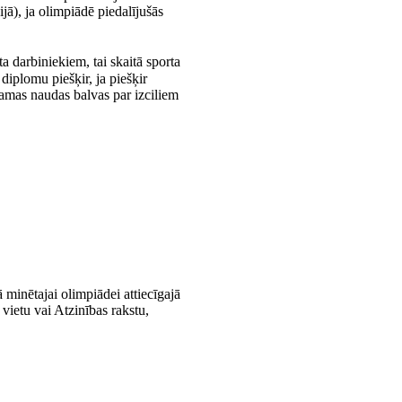
jā), ja olimpiādē piedalījušās
a darbiniekiem, tai skaitā sporta
diplomu piešķir, ja piešķir
ramas naudas balvas par izciliem
minētajai olimpiādei attiecīgajā
 vietu vai Atzinības rakstu,