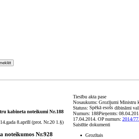
meklēt
Tiesību akta pase
Nosaukums:
Grozījumi Ministru 
Spēkā esošs
Statuss:
dibināmi vals
tru kabineta noteikumi Nr.188
Numurs:
188
Pieņemts:
08.04.201
17.04.2014.
OP numurs:
2014/77
4.gada 8.aprīlī (prot. Nr.20 1.§)
Saistītie dokumenti
ra noteikumos Nr.928
Grozītais