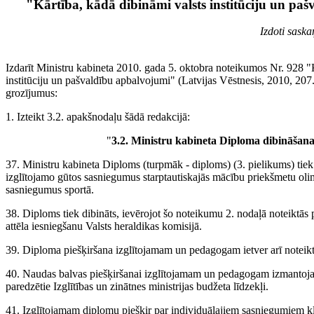
"Kārtība, kādā dibināmi valsts institūciju un pa
Izdoti sask
Izdarīt Ministru kabineta 2010. gada 5. oktobra noteikumos Nr. 928 "
institūciju un pašvaldību apbalvojumi" (Latvijas Vēstnesis, 2010, 207. 
grozījumus:
1. Izteikt 3.2. apakšnodaļu šādā redakcijā:
"
3.2. Ministru kabineta Diploma dibināšana
37. Ministru kabineta Diploms (turpmāk - diploms) (3. pielikums) tiek 
izglītojamo gūtos sasniegumus starptautiskajās mācību priekšmetu olim
sasniegumus sportā.
38. Diploms tiek dibināts, ievērojot šo noteikumu 2. nodaļā noteiktās
attēla iesniegšanu Valsts heraldikas komisijā.
39. Diploma piešķiršana izglītojamam un pedagogam ietver arī noteikt
40. Naudas balvas piešķiršanai izglītojamam un pedagogam izmantoj
paredzētie Izglītības un zinātnes ministrijas budžeta līdzekļi.
41. Izglītojamam diplomu piešķir par individuālajiem sasniegumiem kl