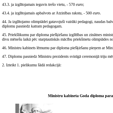
43.3. ja izglītojamais ieguvis trešo vietu, - 570
euro
;
43.4. ja izglītojamais apbalvots ar Atzinības rakstu, - 500
euro
.
44. Ja izglītojamo olimpiādei gatavojuši vairāki pedagogi, naudas balv
diplomu pasniedz katram pedagogam.
45. Priekšlikumu par diploma piešķiršanu izglītības un zinātnes minist
divu mēnešu laikā pēc starptautiskās mācību priekšmetu olimpiādes no
46. Ministru kabinets lēmumu par diploma piešķiršanu pieņem ar Mini
47. Diplomu pasniedz Ministru prezidents svinīgā ceremonijā triju mēn
2. Izteikt 1. pielikumu šādā redakcijā:
Ministru kabineta Goda diploma par