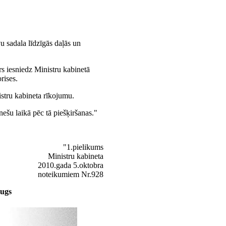
u sadala līdzīgās daļās un
rs iesniedz Ministru kabinetā
rises.
stru kabineta rīkojumu.
ešu laikā pēc tā piešķiršanas."
"1.pielikums
Ministru kabineta
2010.gada 5.oktobra
noteikumiem Nr.928
augs