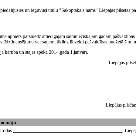
piedalījusies un ieguvusi titulu "Sakoptākais nams" Liepājas pilsētas pa
sējuma apmērs pārsniedz attiecīgajam saimnieciskajam gadam pašvaldība
s līdzfinansējumu var saņemt tiklīdz līdzekļi pašvaldības budžetā šim mē
ā kārtībā un stājas spēkā 2014.gada 1.janvārī.
Liepājas pilsē
Liepājas pilsē
amo māju
as atrodas _____________________________________________, Liepāj