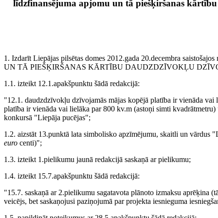
līdzfinansējuma apjomu un tā piešķiršanas kārtīb
1. Izdarīt Liepājas pilsētas domes 2012.gada 20.decembra s
UN TĀ PIEŠĶIRŠANAS KĀRTĪBU DAUDZDZĪVOKĻU DZĪVOJ
1.1. izteikt 12.1.apakšpunktu šādā redakcijā:
"12.1. daudzdzīvokļu dzīvojamās mājas kopējā platība ir vienāda vai 
platība ir vienāda vai lielāka par 800 kv.m (astoņi simti kvadrātmetru)
konkursā "Liepāja pucējas";
1.2. aizstāt 13.punktā lata simbolisko apzīmējumu, skaitli un vārdus 
euro
centi)";
1.3. izteikt 1.pielikumu jaunā redakcijā saskaņā ar pielikumu;
1.4. izteikt 15.7.apakšpunktu šādā redakcijā:
"15.7. saskaņā ar 2.pielikumu sagatavota plānoto izmaksu aprēķina (t
veicējs, bet saskaņojusi paziņojumā par projekta iesnieguma iesniegša
1.5. papildināt noteikumus ar 28.5.apakšpunktu šādā redakcijā: