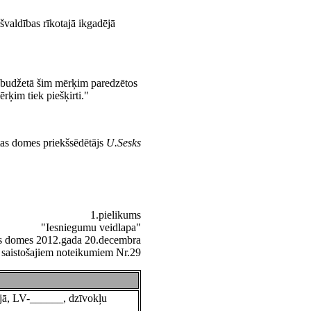
švaldības rīkotajā ikgadējā
s budžetā šim mērķim paredzētos
rķim tiek piešķirti."
tas domes priekšsēdētājs
U.Sesks
1.pielikums
"Iesniegumu veidlapa"
tas domes 2012.gada 20.decembra
saistošajiem noteikumiem Nr.29
ā, LV-______, dzīvokļu