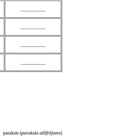
__________
__________
__________
__________
paraksts (
paraksta atšifrējums
)