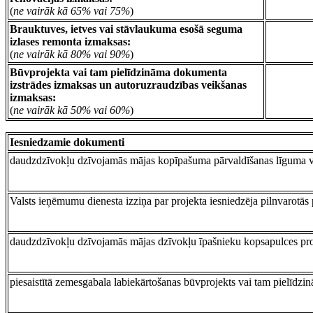
(
ne vairāk kā 65% vai 75%
)
Brauktuves, ietves vai stāvlaukuma esošā seguma
izlases remonta izmaksas:
(
ne vairāk kā 80% vai 90%
)
Būvprojekta vai tam pielīdzināma dokumenta
izstrādes izmaksas un autoruzraudzības veikšanas
izmaksas:
(
ne vairāk kā 50% vai 60%
)
Iesniedzamie dokumenti
daudzdzīvokļu dzīvojamās mājas kopīpašuma pārvaldīšanas līguma vai
Valsts ieņēmumu dienesta izziņa par projekta iesniedzēja pilnvarot
daudzdzīvokļu dzīvojamās mājas dzīvokļu īpašnieku kopsapulces pro
piesaistītā zemesgabala labiekārtošanas būvprojekts vai tam pielīdz