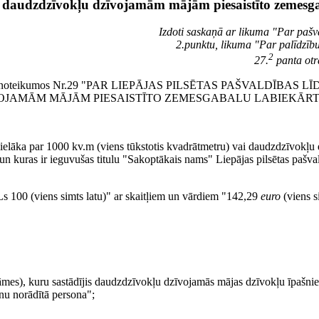
u daudzdzīvokļu dzīvojamām mājām piesaistīto zemesg
Izdoti saskaņā ar likuma "Par paš
2.punktu, likuma "Par palīdzīb
2
27.
panta otr
aistošajos noteikumos Nr.29 "PAR LIEPĀJAS PILSĒTAS PAŠVALDĪ
AMĀM MĀJĀM PIESAISTĪTO ZEMESGABALU LABIEKĀRTOŠAN
lielāka par 1000 kv.m (viens tūkstotis kvadrātmetru) vai daudzdzīvokļu
 un kuras ir ieguvušas titulu "Sakoptākais nams" Liepājas pilsētas pašva
"Ls 100 (viens simts latu)" ar skaitļiem un vārdiem "142,29
euro
(viens s
āmes), kuru sastādījis daudzdzīvokļu dzīvojamās mājas dzīvokļu īpašnie
nu norādītā persona";