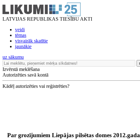
LATVIJAS REPUBLIKAS TIESĪBU AKTI
veidi
tēmas
visvairāk skatītie
jaunākie
uz sākumu
Izvērstā meklēšana
Autorizēties savā kontā
Kādēļ autorizēties vai reģistrēties?
Par grozījumiem Liepājas pilsētas domes 2012.gada 