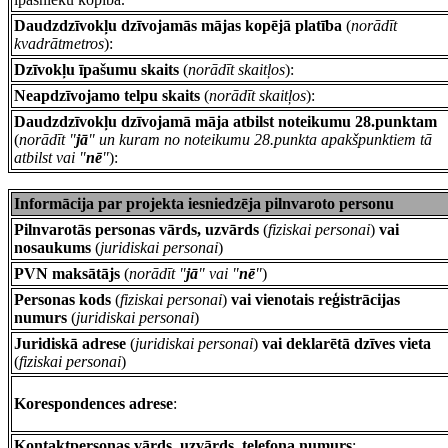
Daudzdzīvokļu dzīvojamās mājas kopējā platība
(
norādīt
kvadrātmetros
):
Dzīvokļu īpašumu skaits
(
norādīt skaitļos
):
Neapdzīvojamo telpu skaits
(
norādīt skaitļos
):
Daudzdzīvokļu dzīvojamā māja atbilst noteikumu 28.punktam
(
norādīt "
jā
" un kuram no noteikumu 28.punkta apakšpunktiem tā
atbilst vai "
nē
"
):
Informācija par projekta iesniedzēja pilnvaroto personu
Pilnvarotās personas vārds, uzvārds
(
fiziskai personai
)
vai
nosaukums
(
juridiskai personai
)
PVN maksātājs
(
norādīt "
jā
" vai "
nē
"
)
Personas kods
(
fiziskai personai
)
vai vienotais reģistrācijas
numurs
(
juridiskai personai
)
Juridiskā adrese
(
juridiskai personai
)
vai deklarētā dzīves vieta
(
fiziskai personai
)
Korespondences adrese
:
Kontaktpersonas vārds, uzvārds, telefona numurs
: