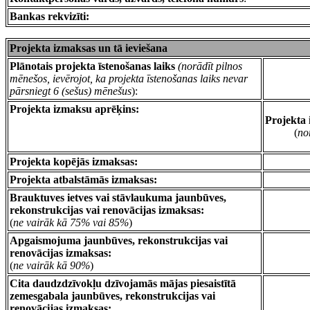
Bankas rekvizīti:
Projekta izmaksas un tā ieviešana
Plānotais projekta īstenošanas laiks
(norādīt pilnos
mēnešos, ievērojot, ka projekta īstenošanas laiks nevar
pārsniegt 6 (sešus) mēnešus
):
Projekta izmaksu aprēķins:
Projekta 
(
no
Projekta kopējās izmaksas:
Projekta atbalstāmās izmaksas:
Brauktuves ietves vai stāvlaukuma jaunbūves,
rekonstrukcijas vai renovācijas izmaksas:
(
ne vairāk kā 75% vai 85%
)
Apgaismojuma jaunbūves, rekonstrukcijas vai
renovācijas izmaksas:
(
ne vairāk kā 90%
)
Cita daudzdzīvokļu dzīvojamās mājas piesaistītā
zemesgabala jaunbūves, rekonstrukcijas vai
renovācijas izmaksas: