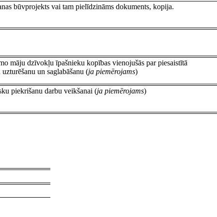
šanas būvprojekts vai tam pielīdzināms dokuments, kopija.
o māju dzīvokļu īpašnieku kopības vienojušās par piesaistītā
u uzturēšanu un saglabāšanu (
ja piemērojams
)
sku piekrišanu darbu veikšanai (
ja piemērojams
)