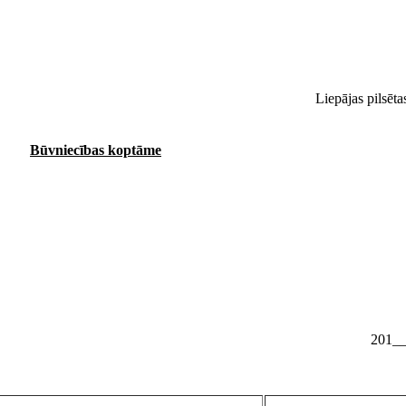
Liepājas pilsē
Būvniecības koptāme
201_