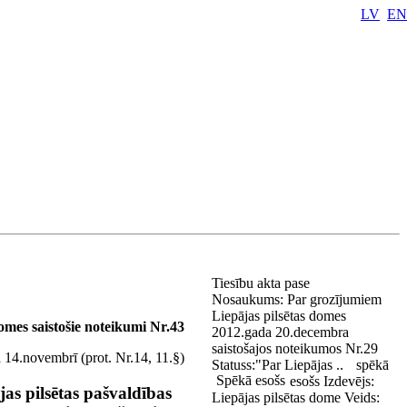
LV
EN
Tiesību akta pase
Nosaukums:
Par grozījumiem
Liepājas pilsētas domes
domes saistošie noteikumi Nr.43
2012.gada 20.decembra
saistošajos noteikumos Nr.29
 14.novembrī (prot. Nr.14, 11.§)
Statuss:
"Par Liepājas ..
spēkā
Spēkā esošs
esošs
Izdevējs:
as pilsētas pašvaldības
Liepājas pilsētas dome
Veids: