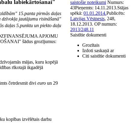
abalu labiekārtošanai"
saistošie noteikumi
Numurs:
43
Pieņemts:
14.11.2013.
Stājas
spēkā:
01.01.2014.
Publicēts:
valdībām" 15.panta pirmās daļas
Latvijas Vēstnesis
, 248,
u dzīvokļa jautājumu risināšanā"
18.12.2013.
OP numurs:
ās daļas 5.punktu un piekto daļu
2013/248.11
Saistītie dokumenti
BAS LĪDZFINANSĒJUMA APJOMU
AI" šādus grozījumus:
Grozītais
Izdoti saskaņā ar
Citi saistītie dokumenti
 dzīvojamās mājas, kuru kopējā
ldības rīkotajā ikgadējā
imts četrdesmit divi
euro
un 29
ku kopības izvēlētais darbu