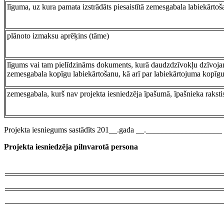
līguma, uz kura pamata izstrādāts piesaistītā zemesgabala labiekārto
plānoto izmaksu aprēķins (tāme)
līgums vai tam pielīdzināms dokuments, kurā daudzdzīvokļu dzīvojam
zemesgabala kopīgu labiekārtošanu, kā arī par labiekārtojuma kopīg
zemesgabala, kurš nav projekta iesniedzēja īpašumā, īpašnieka raksti
Projekta iesniegums sastādīts 201__.gada __.___________________
Projekta iesniedzēja pilnvarotā persona