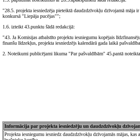
"28.5. projekta iesniedzēja pieteiktā daudzdzīvokļu dzīvojamā māja ir 
konkursā "Liepāja pucējas"";
1.6. izteikt 43.punktu šādā redakcijā:
"43. Ja Komisijas atbalstīto projektu iesniegumu kopējais līdzfinan
finanšu līdzekļus, projekta iesniedzējs kalendārā gada laikā pašvaldība
2. Noteikumi publicējami likuma "Par pašvaldībām" 45.pantā noteiktaj
Informācija par projekta iesniedzēju un daudzdzīvokļu dzīvoj
Projekta iesniegumu iesniedz daudzdzīvokļu dzīvojamās mājas, k
īpašnieku kopība.