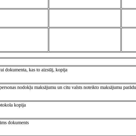
 dokumenta, kas to aizstāj, kopija
ās personas nodokļu maksājumu un citu valsts noteikto maksājumu parād
tokola kopija
ināms dokuments