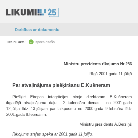
Darbības ar dokumentu
Tiesību akts:
spēkā esošs
Ministru prezidenta rīkojums Nr.256
Rīgā 2001.gada 11.jūlijā
Par atvaļinājuma piešķiršanu E.Kušneram
Piešķirt Eiropas integrācijas biroja direktoram E.Kušneram
ikgadējā atvaļinājuma daļu - 2 kalendāra dienas - no 2001.gada
12.jūlija līdz 13.jūlijam par laikposmu no 2000.gada 9.februāra līdz
2001.gada 8.februārim.
Ministru prezidents A.Bērziņš
Rīkojums stājas spēkā ar 2001.gada 11.jūliju.