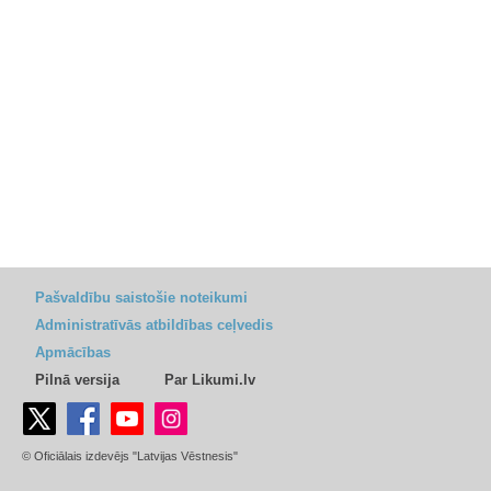
Pašvaldību saistošie noteikumi
Administratīvās atbildības ceļvedis
Apmācības
Pilnā versija
Par Likumi.lv
© Oficiālais izdevējs "Latvijas Vēstnesis"