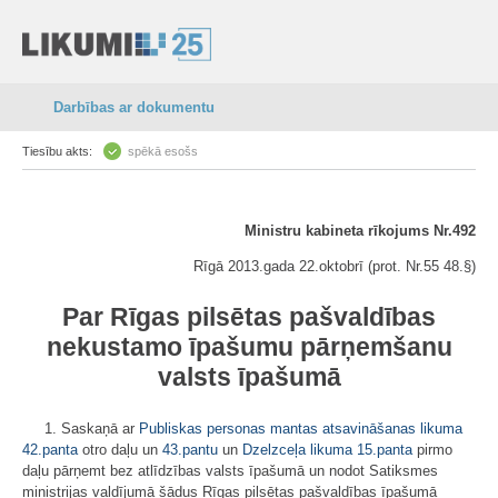
Darbības ar dokumentu
Tiesību akts:
spēkā esošs
Ministru kabineta rīkojums Nr.492
Rīgā 2013.gada 22.oktobrī (prot. Nr.55 48.§)
Par Rīgas pilsētas pašvaldības
nekustamo īpašumu pārņemšanu
valsts īpašumā
1. Saskaņā ar
Publiskas personas mantas atsavināšanas likuma
42.panta
otro daļu un
43.pantu
un
Dzelzceļa likuma
15.panta
pirmo
daļu pārņemt bez atlīdzības valsts īpašumā un nodot Satiksmes
ministrijas valdījumā šādus Rīgas pilsētas pašvaldības īpašumā