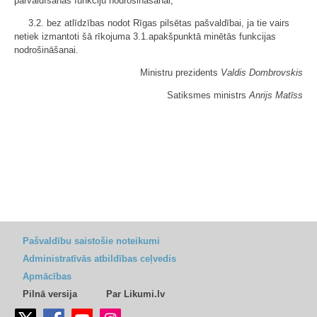
pārvaldīšanas funkciju nodrošināšanai;
3.2. bez atlīdzības nodot Rīgas pilsētas pašvaldībai, ja tie vairs
netiek izmantoti šā rīkojuma 3.1.apakšpunktā minētās funkcijas
nodrošināšanai.
Ministru prezidents
Valdis Dombrovskis
Satiksmes ministrs
Anrijs Matīss
Pašvaldību saistošie noteikumi
Administratīvās atbildības ceļvedis
Apmācības
Pilnā versija
Par Likumi.lv