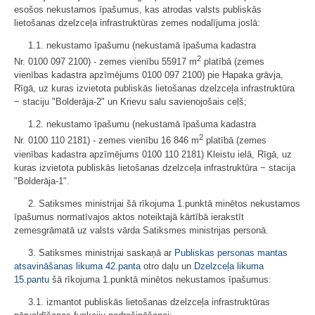
esošos nekustamos īpašumus, kas atrodas valsts publiskās
lietošanas dzelzceļa infrastruktūras zemes nodalījuma joslā:
1.1. nekustamo īpašumu (nekustamā īpašuma kadastra
2
Nr. 0100 097 2100) - zemes vienību 55917 m
platībā (zemes
vienības kadastra apzīmējums 0100 097 2100) pie Hapaka grāvja,
Rīgā, uz kuras izvietota publiskās lietošanas dzelzceļa infrastruktūra
− staciju "Bolderāja-2" un Krievu salu savienojošais ceļš;
1.2. nekustamo īpašumu (nekustamā īpašuma kadastra
2
Nr. 0100 110 2181) - zemes vienību 16 846 m
platībā (zemes
vienības kadastra apzīmējums 0100 110 2181) Kleistu ielā, Rīgā, uz
kuras izvietota publiskās lietošanas dzelzceļa infrastruktūra − stacija
"Bolderāja-1".
2. Satiksmes ministrijai šā rīkojuma 1.punktā minētos nekustamos
īpašumus normatīvajos aktos noteiktajā kārtībā ierakstīt
zemesgrāmatā uz valsts vārda Satiksmes ministrijas personā.
3. Satiksmes ministrijai saskaņā ar
Publiskas personas mantas
atsavināšanas likuma
42.panta
otro daļu un
Dzelzceļa likuma
15.pantu
šā rīkojuma 1.punktā minētos nekustamos īpašumus:
3.1. izmantot publiskās lietošanas dzelzceļa infrastruktūras