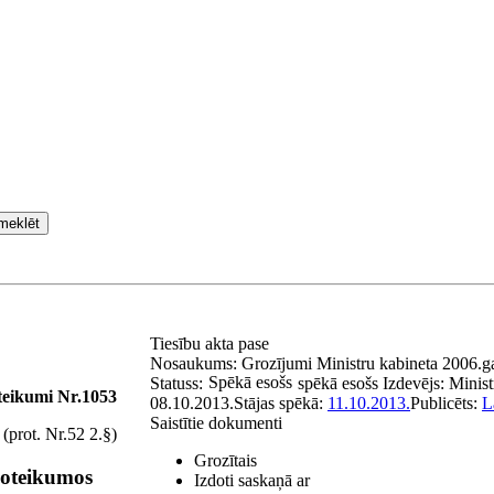
meklēt
Tiesību akta pase
Nosaukums:
Grozījumi Ministru kabineta 2006.ga
Spēkā esošs
Statuss:
spēkā esošs
Izdevējs:
Minist
teikumi Nr.1053
08.10.2013.
Stājas spēkā:
11.10.2013.
Publicēts:
L
Saistītie dokumenti
(prot. Nr.52 2.§)
Grozītais
noteikumos
Izdoti saskaņā ar