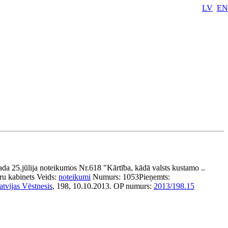
LV
EN
da 25.jūlija noteikumos Nr.618 "Kārtība, kādā valsts kustamo ..
ru kabinets
Veids:
noteikumi
Numurs:
1053
Pieņemts:
atvijas Vēstnesis
, 198, 10.10.2013.
OP numurs:
2013/198.15