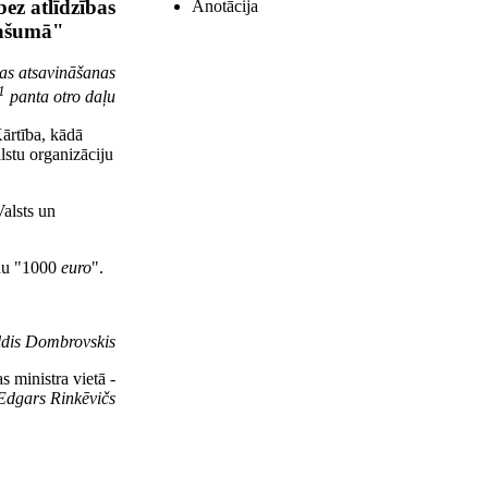
ez atlīdzības
Anotācija
pašumā"
tas atsavināšanas
1
panta otro daļu
ārtība, kādā
lstu organizāciju
Valsts un
ārdu "1000
euro
".
ldis Dombrovskis
s ministra vietā -
Edgars Rinkēvičs