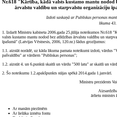
Nr.618 "Kārtība, kādā valsts kustamo mantu nodod b
ārvalstu valdību un starpvalstu organizāciju ī
Izdoti saskaņā ar Publiskas personas man
likuma 43.
1. Izdarīt Ministru kabineta 2006.gada 25.jūlija noteikumos Nr.618 "K
valsts kustamo mantu nodod bez atlīdzības ārvalstu valdību un starpva
īpašumā" (Latvijas Vēstnesis, 2006, 120.nr.) šādus grozījumus:
1.1. aizstāt norādē, uz kāda likuma pamata noteikumi izdoti, vārdus "
pašvaldību" ar vārdiem "Publiskas personas";
1.2. aizstāt 4. un 6.punktā skaitli un vārdu "500 latu" ar skaitli un v
2. Šo noteikumu 1.2.apakšpunkts stājas spēkā 2014.gada 1.janvārī.
Ministru prezidents
Va
Aizsardzība
ārlietu ministrs
Ar manām piezīmēm
Ar lielāka izmēra fontu