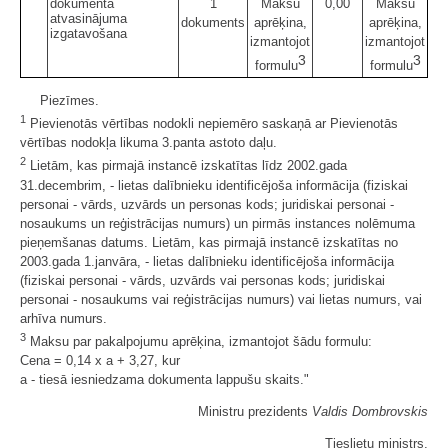
dokumenta
1
Maksu
0,00
Maksu
atvasinājuma
dokuments
aprēķina,
aprēķina,
izgatavošana
izmantojot
izmantojot
3
3
formulu
formulu
Piezīmes.
1
Pievienotās vērtības nodokli nepiemēro saskaņā ar Pievienotās
vērtības nodokļa likuma 3.panta astoto daļu.
2
Lietām, kas pirmajā instancē izskatītas līdz 2002.gada
31.decembrim, - lietas dalībnieku identificējoša informācija (fiziskai
personai - vārds, uzvārds un personas kods; juridiskai personai -
nosaukums un reģistrācijas numurs) un pirmās instances nolēmuma
pieņemšanas datums. Lietām, kas pirmajā instancē izskatītas no
2003.gada 1.janvāra, - lietas dalībnieku identificējoša informācija
(fiziskai personai - vārds, uzvārds vai personas kods; juridiskai
personai - nosaukums vai reģistrācijas numurs) vai lietas numurs, vai
arhīva numurs.
3
Maksu par pakalpojumu aprēķina, izmantojot šādu formulu:
Cena = 0,14 x a + 3,27, kur
a - tiesā iesniedzama dokumenta lappušu skaits."
Ministru prezidents
Valdis Dombrovskis
Tieslietu ministrs,