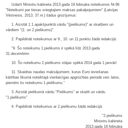
Izdarīt Ministru kabineta 2013.gada 19.februāra noteikumos Nr.96
"Noteikumi par tiesas sniegtajiem maksas pakalpojumiem" (Latvijas
Vēstnesis, 2013, 37.nr.) šādus grozījumus:
1. Aizstāt 1.1.apakšpunktā vārdu "(pielikums)" ar skaitļiem un
vārdiem "(1. un 2.pielikums)".
2. Papildināt noteikumus ar 9., 10. un 11.punktu šādā redakcijā:
"9. Šo noteikumu 1.pielikums ir spēkā līdz 2013.gada
31.decembrim.
10. Šo noteikumu 2.pielikums stājas spēkā 2014.gada 1.janvārī.
11. Skaidras naudas maksājumiem, kurus
Euro
ieviešanas
kārtības likumā noteiktajā vienlaicīgas apgrozības periodā veic latos,
piemēro šo noteikumu 1.pielikumu."
3. Aizstāt pielikumā vārdu "Pielikums" ar skaitli un vārdu
"1.pielikums".
4. Papildināt noteikumus ar 2.pielikumu šādā redakcijā:
"2.pielikums
Ministru kabineta
2013.gada 19.februāra