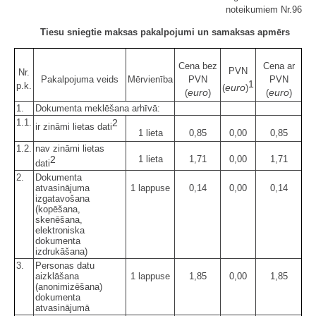
noteikumiem Nr.96
Tiesu sniegtie maksas pakalpojumi un samaksas apmērs
Cena bez
Cena ar
PVN
Nr.
Pakalpojuma veids
Mērvienība
PVN
PVN
1
p.k.
euro
(
)
euro
euro
(
)
(
)
1.
Dokumenta meklēšana arhīvā:
1.1.
2
ir zināmi lietas dati
1 lieta
0,85
0,00
0,85
1.2.
nav zināmi lietas
2
1 lieta
1,71
0,00
1,71
dati
2.
Dokumenta
atvasinājuma
1 lappuse
0,14
0,00
0,14
izgatavošana
(kopēšana,
skenēšana,
elektroniska
dokumenta
izdrukāšana)
3.
Personas datu
aizklāšana
1 lappuse
1,85
0,00
1,85
(anonimizēšana)
dokumenta
atvasinājumā