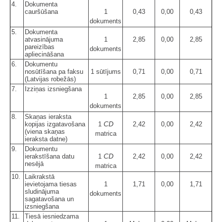
4.
Dokumenta
cauršūšana
1
0,43
0,00
0,43
dokuments
5.
Dokumenta
atvasinājuma
1
2,85
0,00
2,85
pareizības
dokuments
apliecināšana
6.
Dokumentu
nosūtīšana pa faksu
1 sūtījums
0,71
0,00
0,71
(Latvijas robežās)
7.
Izziņas izsniegšana
1
2,85
0,00
2,85
dokuments
8.
Skaņas ieraksta
CD
kopijas izgatavošana
1
2,42
0,00
2,42
(viena skaņas
matrica
ieraksta datne)
9.
Dokumentu
CD
ierakstīšana datu
1
2,42
0,00
2,42
nesējā
matrica
10.
Laikrakstā
ievietojama tiesas
1
1,71
0,00
1,71
sludinājuma
dokuments
sagatavošana un
izsniegšana
11.
Tiesā iesniedzama