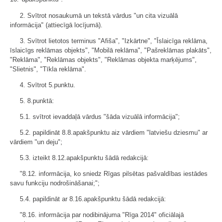
2. Svītrot nosaukumā un tekstā vārdus "un cita vizuālā
informācija" (attiecīgā locījumā).
3. Svītrot lietotos terminus "Afiša", "Izkārtne", "Īslaicīga reklāma,
īslaicīgs reklāmas objekts", "Mobilā reklāma", "Pašreklāmas plakāts",
"Reklāma", "Reklāmas objekts", "Reklāmas objekta marķējums",
"Slietnis", "Tīkla reklāma".
4. Svītrot 5.punktu.
5. 8.punktā:
5.1. svītrot ievaddaļā vārdus "šāda vizuālā informācija";
5.2. papildināt 8.8.apakšpunktu aiz vārdiem "latviešu dziesmu" ar
vārdiem "un deju";
5.3. izteikt 8.12.apakšpunktu šādā redakcijā:
"8.12. informācija, ko sniedz Rīgas pilsētas pašvaldības iestādes
savu funkciju nodrošināšanai;";
5.4. papildināt ar 8.16.apakšpunktu šādā redakcijā:
"8.16. informācija par nodibinājuma "Rīga 2014" oficiālajā