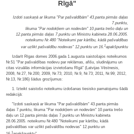
Rīgā"
Izdoti saskaņā ar likuma "Par pašvaldībām" 43.panta pirmās daļas
7.punktu,
likuma "Par nodokļiem un nodevām" 10.panta trešo daļu un
12.panta pirmās daļas 7.punktu un Ministru kabineta 28.06.2005.
noteikumu Nr.480 "Noteikumi par kārtību, kādā pašvaldības
1
var uzlikt pašvaldību nodevas" 12.punktu un 16.
apakšpunktu
Izdarīt Rīgas domes 2006.gada 1.augusta saistošajos noteikumos
Nr.51 "Par pašvaldības nodevu par reklāmas, afišu, sludinājumu un
citas vizuālās informācijas izvietošanu Rīgā" (Latvijas Vēstnesis,
2008, Nr.27, Nr.200; 2009, Nr.73; 2010, Nr.9, Nr.73; 2011, Nr.99; 2012,
Nr.13, Nr.186) šādus grozījumus:
1. Izteikt saistošo noteikumu izdošanas tiesisko pamatojumu šādā
redakcijā:
"Izdoti saskaņā ar likuma "Par pašvaldībām" 43.panta pirmās
daļas 7.punktu, likuma "Par nodokļiem un nodevām" 10.panta trešo
daļu un 12.panta pirmās daļas 7.punktu un Ministru kabineta
28.06.2005. noteikumu Nr.480 "Noteikumi par kārtību, kādā
pašvaldības var uzlikt pašvaldību nodevas" 12.punktu un
1
16.
apakšpunktu".