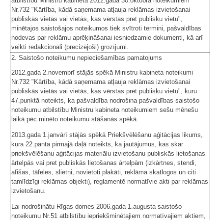
atbilstību Ministru kabineta 2012.gada 30.oktobra noteikumiem
Nr.732 "Kārtība, kādā saņemama atļauja reklāmas izvietošanai
publiskās vietās vai vietās, kas vērstas pret publisku vietu",
minētajos saistošajos noteikumos tiek svītroti termini, pašvaldības
nodevas par reklāmu aprēķināšanai iesniedzamie dokumenti, kā arī
veikti redakcionāli (precizējoši) grozījumi.
2. Saistošo noteikumu nepieciešamības pamatojums
2012.gada 2.novembrī stājās spēkā Ministru kabineta noteikumi
Nr.732 "Kārtība, kādā saņemama atļauja reklāmas izvietošanai
publiskās vietās vai vietās, kas vērstas pret publisku vietu", kuru
47.punktā noteikts, ka pašvaldība nodrošina pašvaldības saistošo
noteikumu atbilstību Ministru kabineta noteikumiem sešu mēnešu
laikā pēc minēto noteikumu stāšanās spēkā.
2013.gada 1.janvārī stājās spēkā Priekšvēlēšanu aģitācijas likums,
kura 22.panta pirmajā daļā noteikts, ka jautājumus, kas skar
priekšvēlēšanu aģitācijas materiālu izvietošanu publiskās lietošanas
ārtelpās vai pret publiskās lietošanas ārtelpām (izkārtnes, stendi,
afišas, tāfeles, slietņi, novietoti plakāti, reklāma skatlogos un citi
tamlīdzīgi reklāmas objekti), reglamentē normatīvie akti par reklāmas
izvietošanu.
Lai nodrošinātu Rīgas domes 2006.gada 1.augusta saistošo
noteikumu Nr.51 atbilstību iepriekšminētajiem normatīvajiem aktiem,