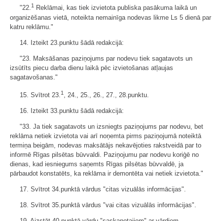
1
"22.
Reklāmai, kas tiek izvietota publiska pasākuma laikā un
organizēšanas vietā, noteikta nemainīga nodevas likme Ls 5 dienā par
katru reklāmu."
14. Izteikt 23.punktu šādā redakcijā:
"23. Maksāšanas paziņojums par nodevu tiek sagatavots un
izsūtīts piecu darba dienu laikā pēc izvietošanas atļaujas
sagatavošanas."
1
15. Svītrot 23.
, 24., 25., 26., 27., 28.punktu.
16. Izteikt 33.punktu šādā redakcijā:
"33. Ja tiek sagatavots un izsniegts paziņojums par nodevu, bet
reklāma netiek izvietota vai arī noņemta pirms paziņojumā noteiktā
termiņa beigām, nodevas maksātājs nekavējoties rakstveidā par to
informē Rīgas pilsētas būvvaldi. Paziņojumu par nodevu koriģē no
dienas, kad iesniegums saņemts Rīgas pilsētas būvvaldē, ja
pārbaudot konstatēts, ka reklāma ir demontēta vai netiek izvietota."
17. Svītrot 34.punktā vārdus "citas vizuālās informācijas".
18. Svītrot 35.punktā vārdus "vai citas vizuālās informācijas".
19. Aizstāt 40.punktā vārdu "saskaņotajiem" ar vārdiem