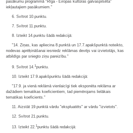
pasākumu programmā "Rīga - Eiropas kultūras galvaspilsēta"
iekļautajiem pasākumiem."
6. Svītrot 10.punktu.
7. Svītrot 11.punktu.
8. Izteikt 14.punktu šādā redakcijā:
"14. Ziņas, kas apliecina 8.punktā un 17.7.apakšpunktā noteikto,
nodevas aprēķināšanai iesniedz reklāmas devējs vai izvietotājs, kas
atbildīgs par sniegto ziņu pareizību."
1
9. Svītrot 14.
punktu.
10. Izteikt 17.9.apakšpunktu šādā redakcijā:
"17.9. ja vienā reklāmā vienlaicīgi tiek eksponēta reklāma ar
dažādiem tematikas koeficientiem, tad piemērojams lielākais
tematikas koeficients."
11. Aizstāt 19.punktā vārdu "ekspluatēts" ar vārdu "izvietots".
12. Svītrot 21.punktu.
1
13. Izteikt 22.
punktu šādā redakcijā: