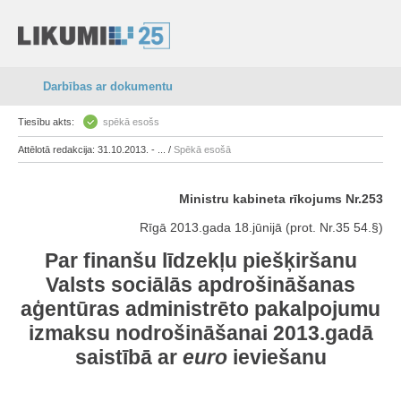
Darbības ar dokumentu
Tiesību akts:
spēkā esošs
Attēlotā redakcija: 31.10.2013. - ... /
Spēkā esošā
Ministru kabineta rīkojums Nr.253
Rīgā 2013.gada 18.jūnijā (prot. Nr.35 54.§)
Par finanšu līdzekļu piešķiršanu
Valsts sociālās apdrošināšanas
aģentūras administrēto pakalpojumu
izmaksu nodrošināšanai 2013.gadā
saistībā ar
euro
ieviešanu