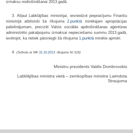
izmaksu nodrošināšanai 2013.gadā.
3. Atļaut Labklājības ministrijai, iesniedzot pieprasījumu Finanšu
ministrijā atbilstoši šā rīkojuma
2.punktā
minētajam apropriācijas
palielinājumam, precizēt Valsts sociālās apdrošināšanas aģentūras
administrēto pakalpojumu izmaksai nepieciešamo summu 2013.gadā,
ievērojot, ka netiek pārsniegti šā rīkojuma
1.punktā
minētie apmēri.
4.
(Svītrots ar MK
31.10.2013.
rīkojumu Nr.516)
Ministru prezidents Valdis Dombrovskis
Labklājības ministra vietā – zemkopības ministre Laimdota
Straujuma