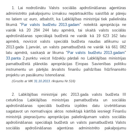
1. Lai nodrošinātu Valsts sociālās apdrošināšanas aģentūras
administrēto pakalpojumu izmaksu nepārtrauktību saistībā ar pāreju
no latiem uz
euro
, atbalstīt, ka Labklājības ministrijai tiek palielināta
likumā "
Par valsts budžetu 2013.gadam
" noteiktā apropriācija ne
vairāk kā 20 284 244 latu apmērā, tai skaitā valsts sociālās
apdrošināšanas speciālajā budžetā ne vairāk kā 19 623 162 latu
apmērā, novirzot valsts speciālā budžeta naudas atlikumu uz
2013.gada 1.janvāri, un valsts pamatbudžetā ne vairāk kā 661 082
latu apmērā, saskaņā ar likuma "
Par valsts budžetu 2013.gadam
"
33.panta
2.punktu veicot līdzekļu pārdali no Labklājības ministrijas
pamatbudžetā plānotās apropriācijas Eiropas Savienības politiku
instrumentu un pārējās ārvalsts finanšu palīdzības līdzfinansēto
projektu un pasākumu īstenošanai.
(Grozīts ar MK
31.10.2013.
rīkojumu Nr.516)
2. Labklājības ministrijai pēc 2013.gada valsts budžeta III
ceturkšņa Labklājības ministrijas pamatbudžeta un sociālās
apdrošināšanas speciālā budžeta izpildes datu izvērtēšanas
sagatavot un normatīvajos aktos noteiktajā kārtībā iesniegt Finanšu
ministrijā pieprasījumu apropriācijas palielinājumam valsts sociālās
apdrošināšanas speciālajā budžetā un valsts pamatbudžetā Valsts
sociālās apdrošināšanas aģentūras administrēto pakalpojumu