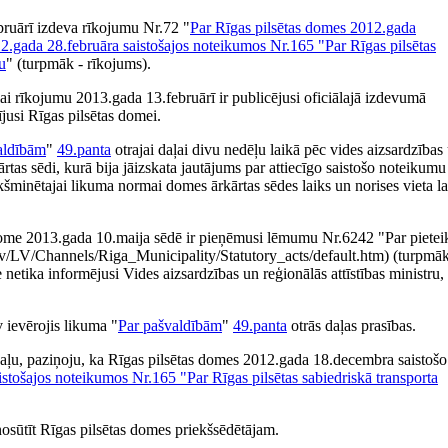
ebruārī izdeva rīkojumu Nr.72 "
Par Rīgas pilsētas domes 2012.gada
gada 28.februāra saistošajos noteikumos Nr.165 "Par Rīgas pilsētas
u
" (turpmāk - rīkojums).
ai rīkojumu 2013.gada 13.februārī ir publicējusi oficiālajā izdevumā
jusi Rīgas pilsētas domei.
aldībām
"
49.panta
otrajai daļai divu nedēļu laikā pēc vides aizsardzības
tas sēdi, kurā bija jāizskata jautājums par attiecīgo saistošo noteikumu
ekšminētajai likuma normai domes ārkārtas sēdes laiks un norises vieta l
 dome 2013.gada 10.maija sēdē ir pieņēmusi lēmumu Nr.6242 "Par piete
lv/LV/Channels/Riga_Municipality/Statutory_acts/default.htm) (turpmāk
tika informējusi Vides aizsardzības un reģionālās attīstības ministru, 
 ievērojis likuma "
Par pašvaldībām
"
49.panta
otrās daļas prasības.
aļu, paziņoju, ka Rīgas pilsētas domes 2012.gada 18.decembra saistošo
tošajos noteikumos Nr.165 "Par Rīgas pilsētas sabiedriskā transporta
nosūtīt Rīgas pilsētas domes priekšsēdētājam.