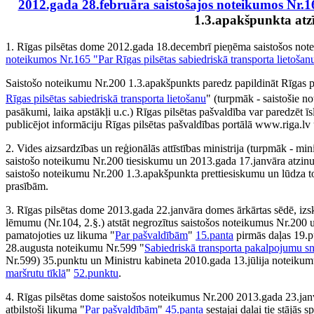
2012.gada 28.februāra saistošajos noteikumos Nr.16
1.3.apakšpunkta atz
1. Rīgas pilsētas dome 2012.gada 18.decembrī pieņēma saistošos not
noteikumos Nr.165 "Par Rīgas pilsētas sabiedriskā transporta lietošan
Saistošo noteikumu Nr.200 1.3.apakšpunkts paredz papildināt Rīgas p
Rīgas pilsētas sabiedriskā transporta lietošanu
" (turpmāk - saistošie n
pasākumi, laika apstākļi u.c.) Rīgas pilsētas pašvaldība var paredzēt 
publicējot informāciju Rīgas pilsētas pašvaldības portālā www.riga.lv u
2. Vides aizsardzības un reģionālās attīstības ministrija (turpmāk - min
saistošo noteikumu Nr.200 tiesiskumu un 2013.gada 17.janvāra atzinu
saistošo noteikumu Nr.200 1.3.apakšpunkta prettiesiskumu un lūdza tos
prasībām.
3. Rīgas pilsētas dome 2013.gada 22.janvāra domes ārkārtas sēdē, izs
lēmumu (Nr.104, 2.§.) atstāt negrozītus saistošos noteikumus Nr.200 
pamatojoties uz likuma "
Par pašvaldībām
"
15.panta
pirmās daļas 19.
28.augusta noteikumu Nr.599 "
Sabiedriskā transporta pakalpojumu sn
Nr.599) 35.punktu un Ministru kabineta 2010.gada 13.jūlija noteiku
maršrutu tīklā
"
52.punktu
.
4. Rīgas pilsētas dome saistošos noteikumus Nr.200 2013.gada 23.janvā
atbilstoši likuma "
Par pašvaldībām
"
45.panta
sestajai daļai tie stājās s