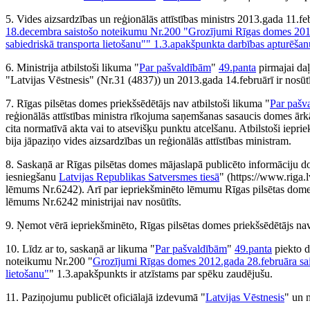
5. Vides aizsardzības un reģionālās attīstības ministrs 2013.gada 11.f
18.decembra saistošo noteikumu Nr.200 "Grozījumi Rīgas domes 2012.
sabiedriskā transporta lietošanu"" 1.3.apakšpunkta darbības apturēšan
6. Ministrija atbilstoši likuma "
Par pašvaldībām
"
49.panta
pirmajai daļ
"Latvijas Vēstnesis" (Nr.31 (4837)) un 2013.gada 14.februārī ir nosūtī
7. Rīgas pilsētas domes priekšsēdētājs nav atbilstoši likuma "
Par pašv
reģionālās attīstības ministra rīkojuma saņemšanas sasaucis domes ārkār
cita normatīvā akta vai to atsevišķu punktu atcelšanu. Atbilstoši iepri
bija jāpaziņo vides aizsardzības un reģionālās attīstības ministram.
8. Saskaņā ar Rīgas pilsētas domes mājaslapā publicēto informāciju
iesniegšanu
Latvijas Republikas Satversmes tiesā
" (https://www.riga.
lēmums Nr.6242). Arī par iepriekšminēto lēmumu Rīgas pilsētas dome ne
lēmums Nr.6242 ministrijai nav nosūtīts.
9. Ņemot vērā iepriekšminēto, Rīgas pilsētas domes priekšsēdētājs nav
10. Līdz ar to, saskaņā ar likuma "
Par pašvaldībām
"
49.panta
piekto d
noteikumu Nr.200 "
Grozījumi Rīgas domes 2012.gada 28.februāra sais
lietošanu"
" 1.3.apakšpunkts ir atzīstams par spēku zaudējušu.
11. Paziņojumu publicēt oficiālajā izdevumā "
Latvijas Vēstnesis
" un 