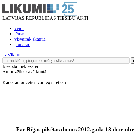
LATVIJAS REPUBLIKAS TIESĪBU AKTI
veidi
tēmas
visvairāk skatītie
jaunākie
uz sākumu
Izvērstā meklēšana
Autorizēties savā kontā
Kādēļ autorizēties vai reģistrēties?
Par Rīgas pilsētas domes 2012.gada 18.decembr