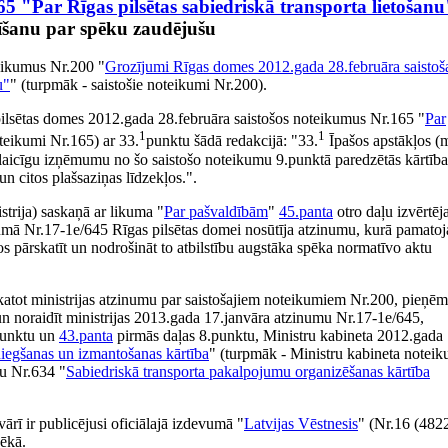
5 "Par Rīgas pilsētas sabiedriskā transporta lietošanu
īšanu par spēku zaudējušu
eikumus Nr.200 "
Grozījumi Rīgas domes 2012.gada 28.februāra saistoš
u"
" (turpmāk - saistošie noteikumi Nr.200).
ilsētas domes 2012.gada 28.februāra saistošos noteikumus Nr.165 "
Par
1
1
oteikumi Nr.165) ar 33.
punktu šādā redakcijā: "33.
Īpašos apstākļos (
īslaicīgu izņēmumu no šo saistošo noteikumu 9.punktā paredzētās kārtība
n citos plašsaziņas līdzekļos.".
istrija) saskaņā ar likuma "
Par pašvaldībām
"
45.panta
otro daļu izvērtēj
mā Nr.17-1e/645 Rīgas pilsētas domei nosūtīja atzinumu, kurā pamatoj
 pārskatīt un nodrošināt to atbilstību augstāka spēka normatīvo aktu
katot ministrijas atzinumu par saistošajiem noteikumiem Nr.200, pieņē
un noraidīt ministrijas 2013.gada 17.janvāra atzinumu Nr.17-1e/645,
punktu un
43.panta
pirmās daļas 8.punktu, Ministru kabineta 2012.gada
iegšanas un izmantošanas kārtība
" (turpmāk - Ministru kabineta noteik
mu Nr.634 "
Sabiedriskā transporta pakalpojumu organizēšanas kārtība
rī ir publicējusi oficiālajā izdevumā "
Latvijas Vēstnesis
" (Nr.16 (482
pēkā.