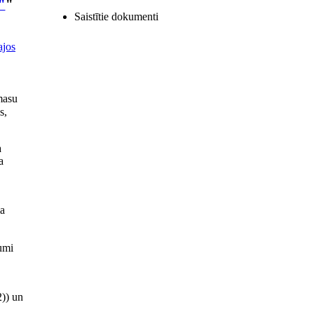
"
"
Saistītie dokumenti
ajos
masu
s,
a
a
ma
umi
2)) un