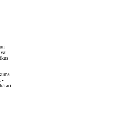
 un
 vai
aikus
ikuma
 -
kā arī