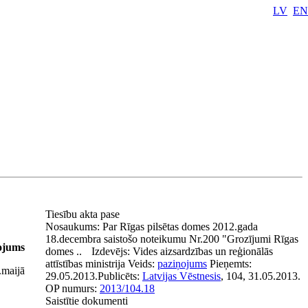
LV
EN
Tiesību akta pase
Nosaukums:
Par Rīgas pilsētas domes 2012.gada
18.decembra saistošo noteikumu Nr.200 "Grozījumi Rīgas
ņojums
domes ..
Izdevējs:
Vides aizsardzības un reģionālās
attīstības ministrija
Veids:
paziņojums
Pieņemts:
.maijā
29.05.2013.
Publicēts:
Latvijas Vēstnesis
, 104, 31.05.2013.
OP numurs:
2013/104.18
Saistītie dokumenti