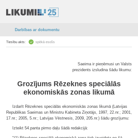
Darbības ar dokumentu
Tiesību akts:
spēkā esošs
Saeima ir pieņēmusi un Valsts
prezidents izsludina šādu likumu:
Grozījums Rēzeknes speciālās
ekonomiskās zonas likumā
Izdarīt Rēzeknes speciālās ekonomiskās zonas likumā (Latvijas
Republikas Saeimas un Ministru Kabineta Ziņotājs, 1997, 22.nr.; 2001,
17.nr.; 2005, 5.nr.; Latvijas Vēstnesis, 2009, 205.nr.) šādu grozījumu:
Izteikt 54.panta pirmo daļu šādā redakcijā:
"(1) Rēzeknes speciālā ekonomiskā zona tiek izveidota no šā