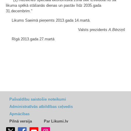
likuma spēkā stāšanās dienas un pastāv līdz 2035.gada
31.decembrim."
Likums Saeimā pieņemts 2013.gada 14.martā.
Valsts prezidents
A.Bērziņš
Rīgā 2013.gada 27.martā
Pašvaldību saistošie noteikumi
Administratīvās atbildības ceļvedis
Apmācības
Pilnā versija
Par Likumi.lv