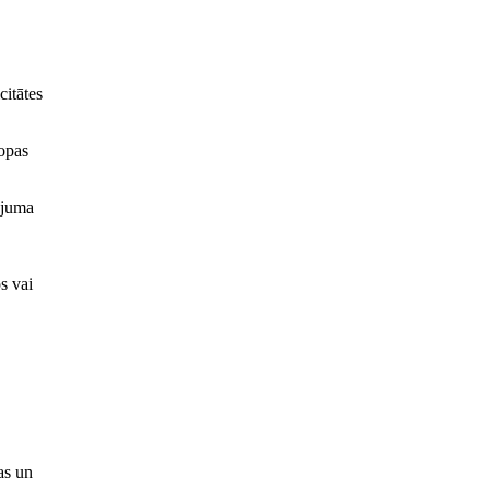
citātes
opas
ējuma
s vai
as un