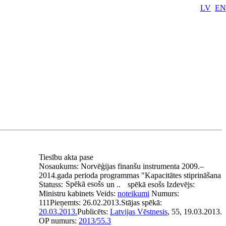
LV
EN
Tiesību akta pase
Nosaukums:
Norvēģijas finanšu instrumenta 2009.–
2014.gada perioda programmas "Kapacitātes stiprināšana
Spēkā esošs
Statuss:
un ..
spēkā esošs
Izdevējs:
Ministru kabinets
Veids:
noteikumi
Numurs:
111
Pieņemts:
26.02.2013.
Stājas spēkā:
20.03.2013.
Publicēts:
Latvijas Vēstnesis
, 55, 19.03.2013.
OP numurs:
2013/55.3