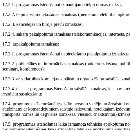
17.2.1. programmas īstenošanai izmantojamo telpu nomas maksa;
17.2.2. telpu apsaimniekošanas izmaksas (piemēram, elektrība, apkur
17.2.3. kancelejas un biroja preču izmaksas;
17.2.4. sakaru pakalpojumu izmaksas (telekomunikācijas, internets, p
17.3. ārpakalpojumu izmaksas:
17.3.1. programmas īstenošanai nepieciešamo pakalpojumu izmaksas (a
17.3.2. publicitātes un informācijas izmaksas (bukletu izdošana, publi
semināri, konferences);
17.3.3. ar sadarbības komitejas sanāksmju organizēšanu saistītās izma
17.3.4. citas ar programmas īstenošanu saistītās izmaksas, kas nav
rezultātu sasniegšanu;
17.4. programmas īstenošanā iesaistīto personu vietējo un ārvalstu k
atlīdzināmi ar komandējumiem saistītie izdevumi, noteiktajām izdev
transporta nomas un degvielas izmaksas, viesnīcu (naktsmītņu) izmak
17.5. programmas īstenošanas laikā izmantotā tehniskā aprīkojuma no
programmas īstenošanas laikā izmantotā tehniskā aprīkojuma amortizāc