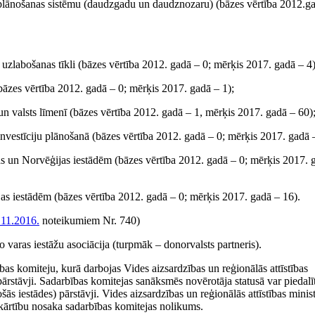
 plānošanas sistēmu (daudzgadu un daudznozaru) (bāzes vērtība 2012.ga
 uzlabošanas tīkli (bāzes vērtība 2012. gadā – 0; mērķis 2017. gadā – 4)
bāzes vērtība 2012. gadā – 0; mērķis 2017. gadā – 1);
 un valsts līmenī (bāzes vērtība 2012. gadā – 1, mērķis 2017. gadā – 60)
ju investīciju plānošanā (bāzes vērtība 2012. gadā – 0; mērķis 2017. gadā 
as un Norvēģijas iestādēm (bāzes vērtība 2012. gadā – 0; mērķis 2017. 
ijas iestādēm (bāzes vērtība 2012. gadā – 0; mērķis 2017. gadā – 16).
.11.2016.
noteikumiem Nr. 740)
 varas iestāžu asociācija (turpmāk – donorvalsts partneris).
ības komiteju, kurā darbojas Vides aizsardzības un reģionālās attīstības
ārstāvji. Sadarbības komitejas sanāksmēs novērotāja statusā var piedalī
ās iestādes) pārstāvji. Vides aizsardzības un reģionālās attīstības minist
kārtību nosaka sadarbības komitejas nolikums.