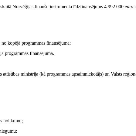
i skaitā Norvēģijas finanšu instrumenta līdzfinansējums 4 992 000
euro
ā no kopējā programmas finansējuma;
pējā programmas finansējuma.
attīstības ministrija (kā programmas apsaimniekotājs) un Valsts reģion
ās nolikumu;
sniegumu;