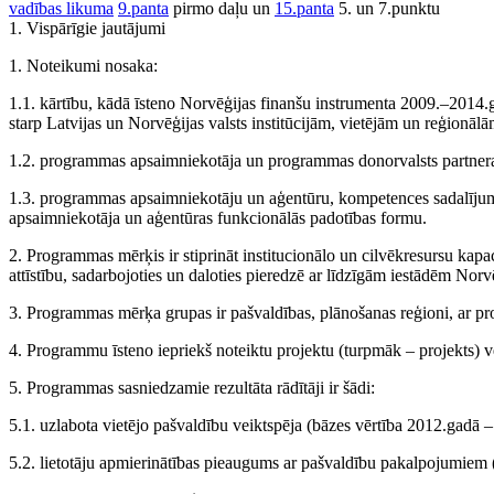
vadības likuma
9.panta
pirmo daļu un
15.panta
5. un 7.punktu
1. Vispārīgie jautājumi
1. Noteikumi nosaka:
1.1. kārtību, kādā īsteno Norvēģijas finanšu instrumenta 2009.–2014.
starp Latvijas un Norvēģijas valsts institūcijām, vietējām un reģion
1.2. programmas apsaimniekotāja un programmas donorvalsts partnera
1.3. programmas apsaimniekotāju un aģentūru, kompetences sadalījumu
apsaimniekotāja un aģentūras funkcionālās padotības formu.
2. Programmas mērķis ir stiprināt institucionālo un cilvēkresursu kapaci
attīstību, sadarbojoties un daloties pieredzē ar līdzīgām iestādēm Norv
3. Programmas mērķa grupas ir pašvaldības, plānošanas reģioni, ar pro
4. Programmu īsteno iepriekš noteiktu projektu (turpmāk – projekts) v
5. Programmas sasniedzamie rezultāta rādītāji ir šādi:
5.1. uzlabota vietējo pašvaldību veiktspēja (bāzes vērtība 2012.gadā 
5.2. lietotāju apmierinātības pieaugums ar pašvaldību pakalpojumiem