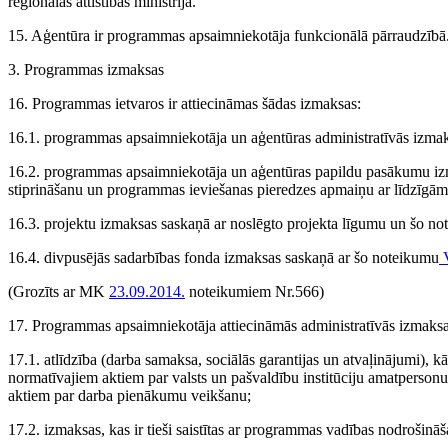
reģionālās attīstības ministrija.
15. Aģentūra ir programmas apsaimniekotāja funkcionālā pārraudzībā
3. Programmas izmaksas
16. Programmas ietvaros ir attiecināmas šādas izmaksas:
16.1. programmas apsaimniekotāja un aģentūras administratīvās izma
16.2. programmas apsaimniekotāja un aģentūras papildu pasākumu i
stiprināšanu un programmas ieviešanas pieredzes apmaiņu ar līdzīgām 
16.3. projektu izmaksas saskaņā ar noslēgto projekta līgumu un šo n
16.4. divpusējās sadarbības fonda izmaksas saskaņā ar šo noteikumu
V
(Grozīts ar MK
23.09.2014.
noteikumiem Nr.566)
17. Programmas apsaimniekotāja attiecināmās administratīvās izmaksas
17.1. atlīdzība (darba samaksa, sociālās garantijas un atvaļinājumi), k
normatīvajiem aktiem par valsts un pašvaldību institūciju amatpersonu 
aktiem par darba pienākumu veikšanu;
17.2. izmaksas, kas ir tieši saistītas ar programmas vadības nodrošinā