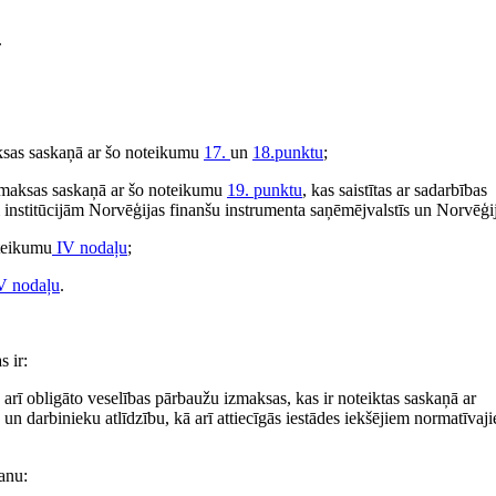
.
ksas saskaņā ar šo noteikumu
17.
un
18.punktu
;
zmaksas saskaņā ar šo noteikumu
19. punktu
, kas saistītas ar sadarbības
institūcijām Norvēģijas finanšu instrumenta saņēmējvalstīs un Norvēģi
oteikumu
IV nodaļu
;
 nodaļu
.
 ir:
ā arī obligāto veselības pārbaužu izmaksas, kas ir noteiktas saskaņā ar
un darbinieku atlīdzību, kā arī attiecīgās iestādes iekšējiem normatīvaj
šanu: