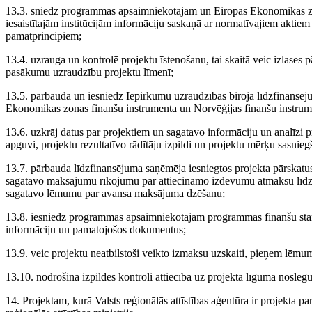
13.3. sniedz programmas apsaimniekotājam un Eiropas Ekonomikas zo
iesaistītajām institūcijām informāciju saskaņā ar normatīvajiem aktiem
pamatprincipiem;
13.4. uzrauga un kontrolē projektu īstenošanu, tai skaitā veic izlases 
pasākumu uzraudzību projektu līmenī;
13.5. pārbauda un iesniedz Iepirkumu uzraudzības birojā līdzfinansē
Ekonomikas zonas finanšu instrumenta un Norvēģijas finanšu instru
13.6. uzkrāj datus par projektiem un sagatavo informāciju un analīz
apguvi, projektu rezultatīvo rādītāju izpildi un projektu mērķu sasnieg
13.7. pārbauda līdzfinansējuma saņēmēja iesniegtos projekta pārskatu
sagatavo maksājumu rīkojumu par attiecināmo izdevumu atmaksu līdz
sagatavo lēmumu par avansa maksājuma dzēšanu;
13.8. iesniedz programmas apsaimniekotājam programmas finanšu st
informāciju un pamatojošos dokumentus;
13.9. veic projektu neatbilstoši veikto izmaksu uzskaiti, pieņem lēm
13.10. nodrošina izpildes kontroli attiecībā uz projekta līguma noslē
14. Projektam, kurā Valsts reģionālās attīstības aģentūra ir projekta p