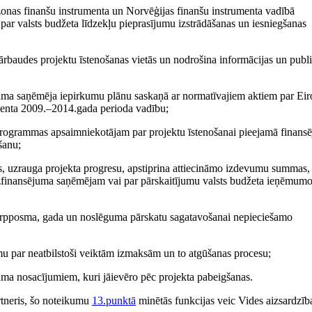
nas finanšu instrumenta un Norvēģijas finanšu instrumenta vadībā
 par valsts budžeta līdzekļu pieprasījumu izstrādāšanas un iesniegšanas
pārbaudes projektu īstenošanas vietās un nodrošina informācijas un publi
juma saņēmēja iepirkumu plānu saskaņā ar normatīvajiem aktiem par Eir
menta 2009.–2014.gada perioda vadību;
i programmas apsaimniekotājam par projektu īstenošanai pieejamā finans
šanu;
s, uzrauga projekta progresu, apstiprina attiecināmo izdevumu summas,
finansējuma saņēmējam vai par pārskaitījumu valsts budžeta ieņēmumo
arpposma, gada un noslēguma pārskatu sagatavošanai nepieciešamo
umu par neatbilstoši veiktām izmaksām un to atgūšanas procesu;
guma nosacījumiem, kuri jāievēro pēc projekta pabeigšanas.
artneris, šo noteikumu
13.punktā
minētās funkcijas veic Vides aizsardzīb