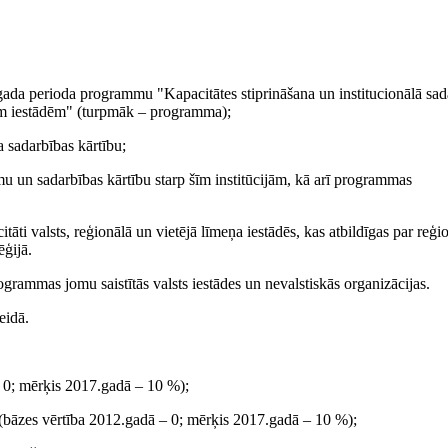
gada perioda programmu "Kapacitātes stiprināšana un institucionālā sad
ālām iestādēm" (turpmāk – programma);
 sadarbības kārtību;
 un sadarbības kārtību starp šīm institūcijām, kā arī programmas
tāti valsts, reģionālā un vietējā līmeņa iestādēs, kas atbildīgas par reģi
ēģijā.
grammas jomu saistītās valsts iestādes un nevalstiskās organizācijas.
eidā.
– 0; mērķis 2017.gadā – 10 %);
 (bāzes vērtība 2012.gadā – 0; mērķis 2017.gadā – 10 %);