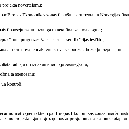
r projekta novērtējumu;
m par Eiropas Ekonomikas zonas finanšu instrumenta un Norvēģijas fina
amais finansējums, un uzrauga minētā finansējuma apguvi;
rasījumu prognozes Valsts kasei – sertifikācijas iestādei;
aņā ar normatīvajiem aktiem par valsts budžeta līdzekļu pieprasījumu
tāta rādītāju un iznākuma rādītāju sasniegšanu;
šina tā īstenošanu;
 un kontroli.
kaņā ar normatīvajiem aktiem par Eiropas Ekonomikas zonas finanšu inst
saskaņo projekta līguma grozījumus ar programmas apsaimniekotāju un