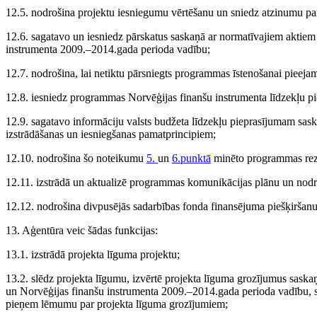
12.5. nodrošina projektu iesniegumu vērtēšanu un sniedz atzinumu pa
12.6. sagatavo un iesniedz pārskatus saskaņā ar normatīvajiem aktie
instrumenta 2009.–2014.gada perioda vadību;
12.7. nodrošina, lai netiktu pārsniegts programmas īstenošanai pieej
12.8. iesniedz programmas Norvēģijas finanšu instrumenta līdzekļu piep
12.9. sagatavo informāciju valsts budžeta līdzekļu pieprasījumam sask
izstrādāšanas un iesniegšanas pamatprincipiem;
12.10. nodrošina šo noteikumu
5.
un
6.punktā
minēto programmas rezul
12.11. izstrādā un aktualizē programmas komunikācijas plānu un nodro
12.12. nodrošina divpusējās sadarbības fonda finansējuma piešķiršanu
13. Aģentūra veic šādas funkcijas:
13.1. izstrādā projekta līguma projektu;
13.2. slēdz projekta līgumu, izvērtē projekta līguma grozījumus sas
un Norvēģijas finanšu instrumenta 2009.–2014.gada perioda vadību, 
pieņem lēmumu par projekta līguma grozījumiem;