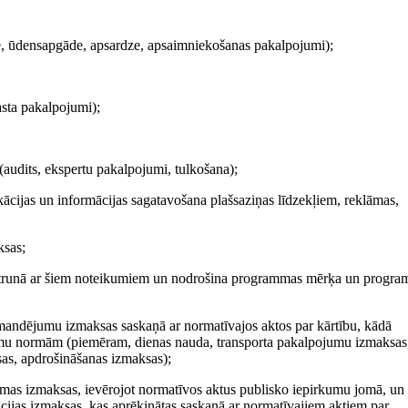
e, ūdensapgāde, apsardze, apsaimniekošanas pakalpojumi);
asta pakalpojumi);
udits, ekspertu pakalpojumi, tulkošana);
kācijas un informācijas sagatavošana plašsaziņas līdzekļiem, reklāmas,
ksas;
 pretrunā ar šiem noteikumiem un nodrošina programmas mērķa un progr
omandējumu izmaksas saskaņā ar normatīvajos aktos par kārtību, kādā
umu normām (piemēram, dienas nauda, transporta pakalpojumu izmaksas
sas, apdrošināšanas izmaksas);
mas izmaksas, ievērojot normatīvos aktus publisko iepirkumu jomā, un
ijas izmaksas, kas aprēķinātas saskaņā ar normatīvajiem aktiem par