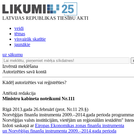
LATVIJAS REPUBLIKAS TIESĪBU AKTI
veidi
tēmas
visvairāk skatītie
jaunākie
uz sākumu
Izvērstā meklēšana
Autorizēties savā kontā
Kādēļ autorizēties vai reģistrēties?
Attēlotā redakcija
Ministru kabineta noteikumi Nr.111
Rīgā 2013.gada 26.februārī (prot. Nr.11 29.§)
Norvēģijas finanšu instrumenta 2009.–2014.gada perioda programmas "K
Norvēģijas valsts institūcijām, vietējām un reģionālām iestādēm" īsten
Izdoti saskaņā ar
Eiropas Ekonomikas zonas finanšu instrumenta
un Norvēģijas finanšu instrumenta 2009.–2014.gada perioda