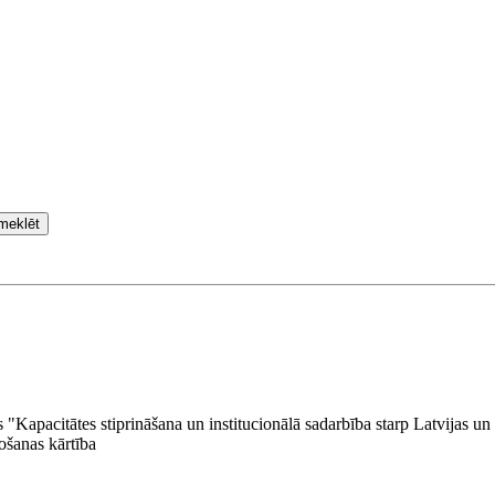
meklēt
apacitātes stiprināšana un institucionālā sadarbība starp Latvijas un
ošanas kārtība