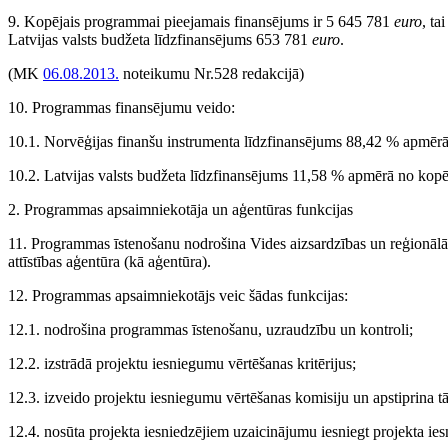
9. Kopējais programmai pieejamais finansējums ir 5 645 781
euro
, ta
Latvijas valsts budžeta līdzfinansējums 653 781
euro
.
(MK
06.08.2013.
noteikumu Nr.528 redakcijā)
10. Programmas finansējumu veido:
10.1. Norvēģijas finanšu instrumenta līdzfinansējums 88,42 % apmēr
10.2. Latvijas valsts budžeta līdzfinansējums 11,58 % apmērā no ko
2. Programmas apsaimniekotāja un aģentūras funkcijas
11. Programmas īstenošanu nodrošina Vides aizsardzības un reģionālās 
attīstības aģentūra (kā aģentūra).
12. Programmas apsaimniekotājs veic šādas funkcijas:
12.1. nodrošina programmas īstenošanu, uzraudzību un kontroli;
12.2. izstrādā projektu iesniegumu vērtēšanas kritērijus;
12.3. izveido projektu iesniegumu vērtēšanas komisiju un apstiprina t
12.4. nosūta projekta iesniedzējiem uzaicinājumu iesniegt projekta ie