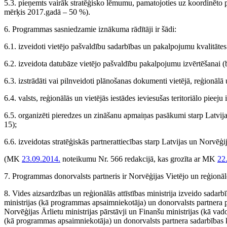
5.3. pieņemts vairāk stratēģisko lēmumu, pamatojoties uz koordinēto
mērķis 2017.gadā – 50 %).
6. Programmas sasniedzamie iznākuma rādītāji ir šādi:
6.1. izveidoti vietējo pašvaldību sadarbības un pakalpojumu kvalitātes
6.2. izveidota datubāze vietējo pašvaldību pakalpojumu izvērtēšanai (
6.3. izstrādāti vai pilnveidoti plānošanas dokumenti vietējā, reģionālā
6.4. valsts, reģionālās un vietējās iestādes ieviesušas teritoriālo piee
6.5. organizēti pieredzes un zināšanu apmaiņas pasākumi starp Latvij
15);
6.6. izveidotas stratēģiskās partnerattiecības starp Latvijas un Norvēģ
(MK
23.09.2014.
noteikumu Nr. 566 redakcijā, kas grozīta ar MK
22
7. Programmas donorvalsts partneris ir Norvēģijas Vietējo un reģionālo
8. Vides aizsardzības un reģionālās attīstības ministrija izveido sadarb
ministrijas (kā programmas apsaimniekotāja) un donorvalsts partnera p
Norvēģijas Ārlietu ministrijas pārstāvji un Finanšu ministrijas (kā vadoš
(kā programmas apsaimniekotāja) un donorvalsts partnera sadarbības 