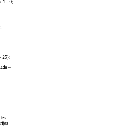
dā – 0;
;
;
– 25);
gadā –
ties
rijas