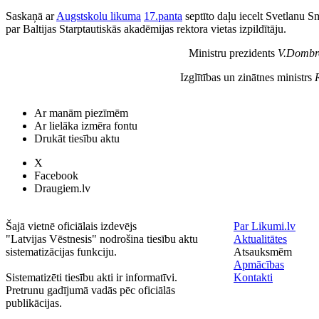
Saskaņā ar
Augstskolu likuma
17.panta
septīto daļu iecelt Svetlanu S
par Baltijas Starptautiskās akadēmijas rektora vietas izpildītāju.
Ministru prezidents
V.Dombr
Izglītības un zinātnes ministrs
Ar manām piezīmēm
Ar lielāka izmēra fontu
Drukāt tiesību aktu
X
Facebook
Draugiem.lv
Šajā vietnē oficiālais izdevējs
Par Likumi.lv
"Latvijas Vēstnesis" nodrošina tiesību aktu
Aktualitātes
sistematizācijas funkciju.
Atsauksmēm
Apmācības
Sistematizēti tiesību akti ir informatīvi.
Kontakti
Pretrunu gadījumā vadās pēc oficiālās
publikācijas.