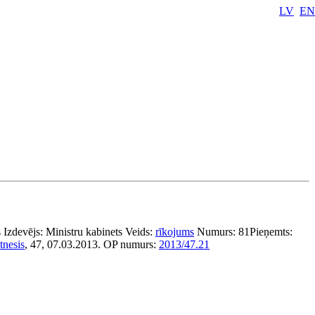
LV
EN
s
Izdevējs:
Ministru kabinets
Veids:
rīkojums
Numurs:
81
Pieņemts:
tnesis
, 47, 07.03.2013.
OP numurs:
2013/47.21