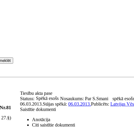
meklēt
Tiesību akta pase
Spēkā esošs
Statuss:
Nosaukums:
Par S.Smani
spēkā esoš
06.03.2013.
Stājas spēkā:
06.03.2013.
Publicēts:
Latvijas Vēs
 Nr.81
Saistītie dokumenti
 27.§)
Anotācija
Citi saistītie dokumenti