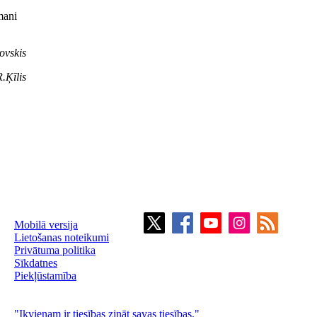
mani
ovskis
R.
Ķīlis
Mobilā versija
Lietošanas noteikumi
Privātuma politika
Sīkdatnes
Piekļūstamība
"Ikvienam ir tiesības zināt savas tiesības."