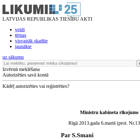
LATVIJAS REPUBLIKAS TIESĪBU AKTI
veidi
tēmas
visvairāk skatītie
jaunākie
uz sākumu
Izvērstā meklēšana
Autorizēties savā kontā
Kādēļ autorizēties vai reģistrēties?
Ministru kabineta rīkojums
Rīgā 2013.gada 6.martā (prot. Nr.13
Par S.Smani