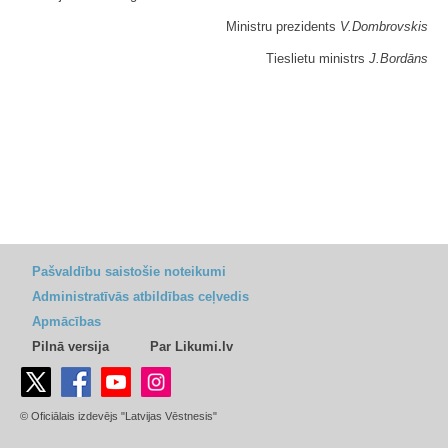
Ministru prezidents
V.Dombrovskis
Tieslietu ministrs
J.Bordāns
Pašvaldību saistošie noteikumi
Administratīvās atbildības ceļvedis
Apmācības
Pilnā versija
Par Likumi.lv
© Oficiālais izdevējs "Latvijas Vēstnesis"