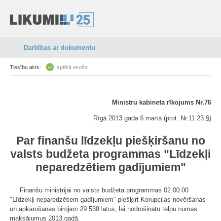
Darbības ar dokumentu
Tiesību akts:
spēkā esošs
Ministru kabineta rīkojums Nr.76
Rīgā 2013.gada 6.martā (prot. Nr.11 23.§)
Par finanšu līdzekļu piešķiršanu no
valsts budžeta programmas "Līdzekļi
neparedzētiem gadījumiem"
Finanšu ministrijai no valsts budžeta programmas 02.00.00
"Līdzekļi neparedzētiem gadījumiem" piešķirt Korupcijas novēršanas
un apkarošanas birojam 29 539 latus, lai nodrošinātu telpu nomas
maksājumus 2013.gadā.