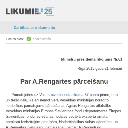
Darbības ar dokumentu
Tiesību akts:
spēkā esošs
Ministru prezidenta rīkojums Nr.61
Rīgā 2013.gada 21.februārī
Par A.Rengartes pārcelšanu
Pamatojoties uz
Valsts civildienesta likuma
37.panta
pirmo, otro
un trešo daļu, kā arī ņemot vērā Veselības ministrijas norādīto
lietderības pamatojumu pārcelšanai, Agitas Rengartes atbilstību
Veselības ministrijas Eiropas Savienības fondu departamenta Eiropas
Savienības fondu ieviešanas nodaļas vecākā eksperta amata
aprakstā izvirzītajām prasībām, Nodarbinātības valsts aģentūras un
A.Rengartes piekrišanu pārcelšanai, pārcelt A.Rengarti no