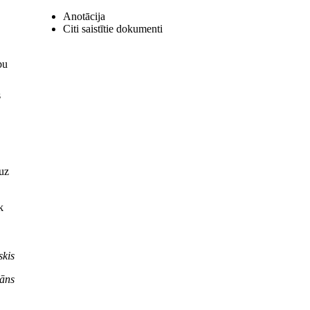
Anotācija
Citi saistītie dokumenti
bu
s
 uz
k
kis
āns