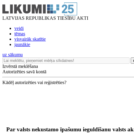
LATVIJAS REPUBLIKAS TIESĪBU AKTI
veidi
tēmas
visvairāk skatītie
jaunākie
uz sākumu
Izvērstā meklēšana
Autorizēties savā kontā
Kādēļ autorizēties vai reģistrēties?
Par valsts nekustamo īpašumu ieguldīšanu valsts a