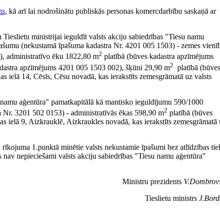
tu
, kā arī lai nodrošinātu publiskās personas komercdarbību saskaņā ar
 Tieslietu ministrijai ieguldīt valsts akciju sabiedrības "Tiesu namu
pašumu (nekustamā īpašuma kadastra Nr. 4201 005 1503) - zemes vienī
2
), administratīvo ēku 1822,80 m
platībā (būves kadastra apzīmējums
2
dastra apzīmējums 4201 005 1503 002), šķūni 29,90 m
platībā (būve
 ielā 14, Cēsīs, Cēsu novadā, kas ierakstīts zemesgrāmatā uz valsts
Tiesu namu aģentūra" pamatkapitālā kā mantisko ieguldījumu 590/1000
2
Nr. 3201 502 0153) - administratīvās ēkas 598,90 m
platībā (būves
s ielā 9, Aizkrauklē, Aizkraukles novadā, kas ierakstīts zemesgrāmatā
a šā rīkojuma 1.punktā minētie valsts nekustamie īpašumi bez atlīdzības tie
nav nepieciešami valsts akciju sabiedrības "Tiesu namu aģentūra"
Ministru prezidents
V.Dombrovs
Tieslietu ministrs
J.Bord