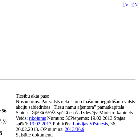
LV
EN
Tiesību akta pase
Nosaukums:
Par valsts nekustamo īpašumu ieguldīšanu valsts
akciju sabiedrības "Tiesu namu aģentūra" pamatkapitālā
.56
Spēkā esošs
Statuss:
spēkā esošs
Izdevējs:
Ministru kabinets
Veids:
rīkojums
Numurs:
56
Pieņemts:
19.02.2013.
Stājas
7.§)
spēkā:
19.02.2013.
Publicēts:
Latvijas Vēstnesis
, 36,
20.02.2013.
OP numurs:
2013/36.9
ā
Saistītie dokumenti