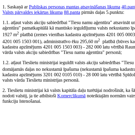
1. Saskaņā ar
Publiskas personas mantas atsavināšanas likuma
40.pan
Valsts pārvaldes iekārtas likuma
88.panta
pirmās daļas 5.punktu:
1.1. atļaut valsts akciju sabiedrībai "Tiesu namu aģentūra" atsavināt un
aģentūra" pamatkapitālā kā mantisko ieguldījumu valsts nekustamo ī
2
1927 m
platībā (zemes vienības kadastra apzīmējums 4201 005 0003
2
4201 005 1503 001), administratīvo ēku 295,60 m
platībā (būves ka
kadastra apzīmējums 4201 005 1503 003) - 282 000 latu vērtībā Raunas
vārda valsts akciju sabiedrības "Tiesu namu aģentūra" personā;
1.2. atļaut Tieslietu ministrijai ieguldīt valsts akciju sabiedrības "
domājamās daļas no nekustamā īpašuma (nekustamā īpašuma kadastra 
kadastra apzīmējums 3201 002 0105 010) - 28 000 latu vērtībā Spīdola
valsts vārda Tieslietu ministrijas personā.
2. Tieslietu ministrijai kā valsts kapitāla daļu turētājai nodrošināt, k
nodoti valstij, ja tie atbilstoši
Komerclikumā
noteiktajām normām vairs 
funkciju īstenošanai.