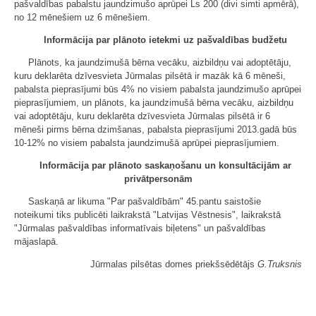
pašvaldības pabalstu jaundzimušo aprūpei Ls 200 (divi simti apmērā),
no 12 mēnešiem uz 6 mēnešiem.
Informācija par plānoto ietekmi uz pašvaldības budžetu
Plānots, ka jaundzimušā bērna vecāku, aizbildņu vai adoptētāju,
kuru deklarēta dzīvesvieta Jūrmalas pilsētā ir mazāk kā 6 mēneši,
pabalsta pieprasījumi būs 4% no visiem pabalsta jaundzimušo aprūpei
pieprasījumiem, un plānots, ka jaundzimušā bērna vecāku, aizbildņu
vai adoptētāju, kuru deklarēta dzīvesvieta Jūrmalas pilsētā ir 6
mēneši pirms bērna dzimšanas, pabalsta pieprasījumi 2013.gadā būs
10-12% no visiem pabalsta jaundzimušā aprūpei pieprasījumiem.
Informācija par plānoto saskaņošanu un konsultācijām ar
privātpersonām
Saskaņā ar likuma "Par pašvaldībām" 45.pantu saistošie
noteikumi tiks publicēti laikrakstā "Latvijas Vēstnesis", laikrakstā
"Jūrmalas pašvaldības informatīvais biļetens" un pašvaldības
mājaslapā.
Jūrmalas pilsētas domes priekšsēdētājs
G.Truksnis