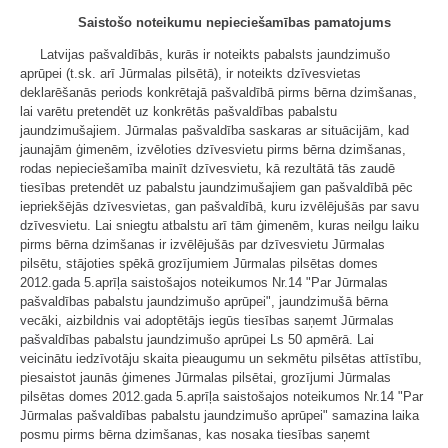
Saistošo noteikumu nepieciešamības pamatojums
Latvijas pašvaldībās, kurās ir noteikts pabalsts jaundzimušo
aprūpei (t.sk. arī Jūrmalas pilsētā), ir noteikts dzīvesvietas
deklarēšanās periods konkrētajā pašvaldībā pirms bērna dzimšanas,
lai varētu pretendēt uz konkrētās pašvaldības pabalstu
jaundzimušajiem. Jūrmalas pašvaldība saskaras ar situācijām, kad
jaunajām ģimenēm, izvēloties dzīvesvietu pirms bērna dzimšanas,
rodas nepieciešamība mainīt dzīvesvietu, kā rezultātā tās zaudē
tiesības pretendēt uz pabalstu jaundzimušajiem gan pašvaldībā pēc
iepriekšējās dzīvesvietas, gan pašvaldībā, kuru izvēlējušās par savu
dzīvesvietu. Lai sniegtu atbalstu arī tām ģimenēm, kuras neilgu laiku
pirms bērna dzimšanas ir izvēlējušās par dzīvesvietu Jūrmalas
pilsētu, stājoties spēkā grozījumiem Jūrmalas pilsētas domes
2012.gada 5.aprīļa saistošajos noteikumos Nr.14 "Par Jūrmalas
pašvaldības pabalstu jaundzimušo aprūpei", jaundzimušā bērna
vecāki, aizbildnis vai adoptētājs iegūs tiesības saņemt Jūrmalas
pašvaldības pabalstu jaundzimušo aprūpei Ls 50 apmērā. Lai
veicinātu iedzīvotāju skaita pieaugumu un sekmētu pilsētas attīstību,
piesaistot jaunās ģimenes Jūrmalas pilsētai, grozījumi Jūrmalas
pilsētas domes 2012.gada 5.aprīļa saistošajos noteikumos Nr.14 "Par
Jūrmalas pašvaldības pabalstu jaundzimušo aprūpei" samazina laika
posmu pirms bērna dzimšanas, kas nosaka tiesības saņemt