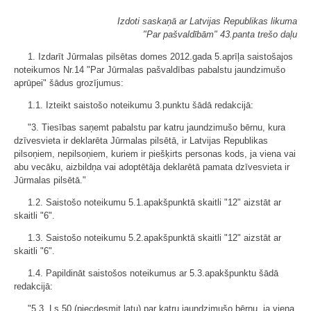
Izdoti saskaņā ar Latvijas Republikas likuma
"Par pašvaldībām" 43.panta trešo daļu
1. Izdarīt Jūrmalas pilsētas domes 2012.gada 5.aprīļa saistošajos
noteikumos Nr.14 "Par Jūrmalas pašvaldības pabalstu jaundzimušo
aprūpei" šādus grozījumus:
1.1. Izteikt saistošo noteikumu 3.punktu šādā redakcijā:
"3. Tiesības saņemt pabalstu par katru jaundzimušo bērnu, kura
dzīvesvieta ir deklarēta Jūrmalas pilsētā, ir Latvijas Republikas
pilsoņiem, nepilsoņiem, kuriem ir piešķirts personas kods, ja viena vai
abu vecāku, aizbildņa vai adoptētāja deklarētā pamata dzīvesvieta ir
Jūrmalas pilsētā."
1.2. Saistošo noteikumu 5.1.apakšpunktā skaitli "12" aizstāt ar
skaitli "6".
1.3. Saistošo noteikumu 5.2.apakšpunktā skaitli "12" aizstāt ar
skaitli "6".
1.4. Papildināt saistošos noteikumus ar 5.3.apakšpunktu šādā
redakcijā:
"5.3. Ls 50 (piecdesmit latu) par katru jaundzimušo bērnu, ja viena