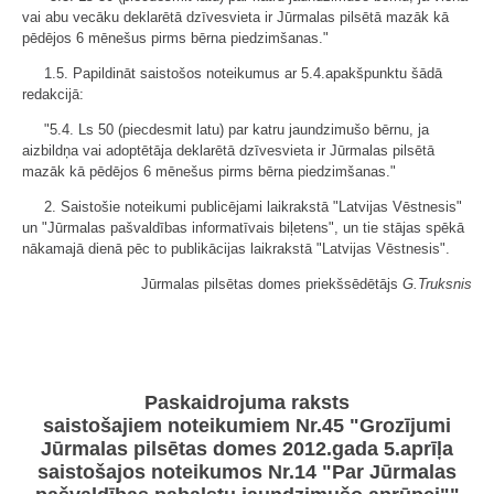
vai abu vecāku deklarētā dzīvesvieta ir Jūrmalas pilsētā mazāk kā
pēdējos 6 mēnešus pirms bērna piedzimšanas."
1.5. Papildināt saistošos noteikumus ar 5.4.apakšpunktu šādā
redakcijā:
"5.4. Ls 50 (piecdesmit latu) par katru jaundzimušo bērnu, ja
aizbildņa vai adoptētāja deklarētā dzīvesvieta ir Jūrmalas pilsētā
mazāk kā pēdējos 6 mēnešus pirms bērna piedzimšanas."
2. Saistošie noteikumi publicējami laikrakstā "Latvijas Vēstnesis"
un "Jūrmalas pašvaldības informatīvais biļetens", un tie stājas spēkā
nākamajā dienā pēc to publikācijas laikrakstā "Latvijas Vēstnesis".
Jūrmalas pilsētas domes priekšsēdētājs
G.Truksnis
Paskaidrojuma raksts
saistošajiem noteikumiem Nr.45 "Grozījumi
Jūrmalas pilsētas domes 2012.gada 5.aprīļa
saistošajos noteikumos Nr.14 "Par Jūrmalas