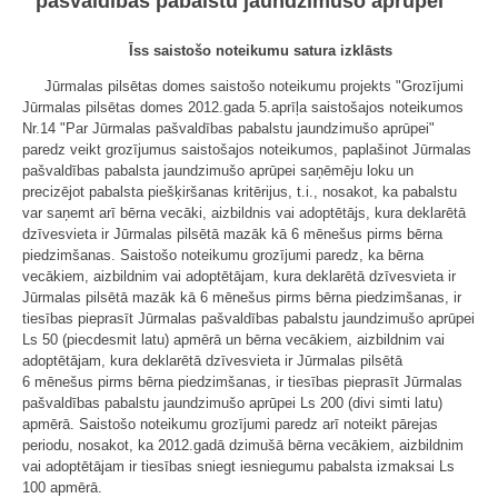
pašvaldības pabalstu jaundzimušo aprūpei""
Īss saistošo noteikumu satura izklāsts
Jūrmalas pilsētas domes saistošo noteikumu projekts "Grozījumi
Jūrmalas pilsētas domes 2012.gada 5.aprīļa saistošajos noteikumos
Nr.14 "Par Jūrmalas pašvaldības pabalstu jaundzimušo aprūpei"
paredz veikt grozījumus saistošajos noteikumos, paplašinot Jūrmalas
pašvaldības pabalsta jaundzimušo aprūpei saņēmēju loku un
precizējot pabalsta piešķiršanas kritērijus, t.i., nosakot, ka pabalstu
var saņemt arī bērna vecāki, aizbildnis vai adoptētājs, kura deklarētā
dzīvesvieta ir Jūrmalas pilsētā mazāk kā 6 mēnešus pirms bērna
piedzimšanas. Saistošo noteikumu grozījumi paredz, ka bērna
vecākiem, aizbildnim vai adoptētājam, kura deklarētā dzīvesvieta ir
Jūrmalas pilsētā mazāk kā 6 mēnešus pirms bērna piedzimšanas, ir
tiesības pieprasīt Jūrmalas pašvaldības pabalstu jaundzimušo aprūpei
Ls 50 (piecdesmit latu) apmērā un bērna vecākiem, aizbildnim vai
adoptētājam, kura deklarētā dzīvesvieta ir Jūrmalas pilsētā
6 mēnešus pirms bērna piedzimšanas, ir tiesības pieprasīt Jūrmalas
pašvaldības pabalstu jaundzimušo aprūpei Ls 200 (divi simti latu)
apmērā. Saistošo noteikumu grozījumi paredz arī noteikt pārejas
periodu, nosakot, ka 2012.gadā dzimušā bērna vecākiem, aizbildnim
vai adoptētājam ir tiesības sniegt iesniegumu pabalsta izmaksai Ls
100 apmērā.