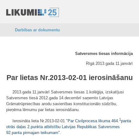
Darbības ar dokumentu
Satversmes tiesas informācija
Rīgā 2013.gada 11.janvārī
Par lietas Nr.2013-02-01 ierosināšanu
2013.gada 11.janvārī Satversmes tiesas 1.kolēģija, izskatījusi
Satversmes tiesā 2012.gada 14.decembrī saņemto Latvijas
Grāmatrūpniecības arodu savienības konstitucionālo sūdzību,
pieņēma lēmumu par lietas ierosināšanu.
1
Ierosināta lieta Nr.2013-02-01 "
Par Civilprocesa likuma 464.
panta
otrās daļas 2.punkta atbilstību Latvijas Republikas Satversmes
92.panta pirmajam teikumam
".