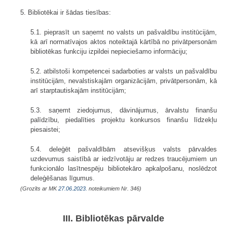
5. Bibliotēkai ir šādas tiesības:
5.1. pieprasīt un saņemt no valsts un pašvaldību institūcijām,
kā arī normatīvajos aktos noteiktajā kārtībā no privātpersonām
bibliotēkas funkciju izpildei nepieciešamo informāciju;
5.2. atbilstoši kompetencei sadarboties ar valsts un pašvaldību
institūcijām, nevalstiskajām organizācijām, privātpersonām, kā
arī starptautiskajām institūcijām;
5.3. saņemt ziedojumus, dāvinājumus, ārvalstu finanšu
palīdzību, piedalīties projektu konkursos finanšu līdzekļu
piesaistei;
5.4. deleģēt pašvaldībām atsevišķus valsts pārvaldes
uzdevumus saistībā ar iedzīvotāju ar redzes traucējumiem un
funkcionālo lasītnespēju bibliotekāro apkalpošanu, noslēdzot
deleģēšanas līgumus.
(Grozīts ar MK
27.06.2023.
noteikumiem Nr. 346)
III. Bibliotēkas pārvalde