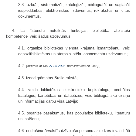
3.3. uzkrāt, sistematizēt, kataloģizēt, bibliografēt un saglabāt
iespieddarbus, elektroniskos izdevumus, rokrakstus un citus
dokumentus.
4. Lai īstenotu noteiktās funkcijas, bibliotēka atbilstoši
kompetencei veic šādus uzdevumus:
4.1. organizē bibliotēkas vienotā krājuma izmantošanu, veic
depozītbibliotēkas un starpbibliotēku abonementa uzdevumus;
4.2.
;
(svītrots ar MK
27.06.2023.
noteikumiem Nr. 346)
4.3. izdod grāmatas Braila rakstā;
4.4. veido bibliotēkas elektronisko kopkatalogu, centrālos
katalogus, kartotēkas un datubāzes, veic bibliogrāfisko uzziņu
un informācijas darbu visā Latvijā;
4.5. organizē pasākumus, kas popularizē bibliotēku, literatūru
un lasīšanu;
4.6. nodrošina ārvalstīs dzīvojošo personu ar redzes invaliditāti