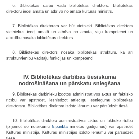
6. Bibliotēkas darbu vada bibliotēkas direktors. Bibliotēkas
direktoru ieceļ amatā un atbrīvo no amata kultūras ministrs.
7. Bibliotēkas direktoram var būt vietnieki. Bibliotēkas direktora
vietniekus ieceļ amatā un atbrīvo no amata, viņu kompetenci un
atbildību nosaka bibliotēkas direktors.
8. Bibliotēkas direktors nosaka bibliotēkas struktūru, kā arī
struktūrvienību vadītāju funkcijas un kompetenci.
IV. Bibliotēkas darbības tiesiskuma
nodrošināšana un pārskatu sniegšana
9. Bibliotēkas darbinieku izdotos administratīvos aktus un faktisko
rīcību var apstrīdēt, iesniedzot attiecīgu iesniegumu bibliotēkas
direktoram. Bibliotēkas direktora izdoto lēmumu var pārsūdzēt tiesā.
10. Bibliotēkas direktora administratīvos aktus un faktisko rīcību
(izņemot šo noteikumu
9.punktā
minētos gadījumus) var apstrīdēt
Kultūras ministrijā. Kultūras ministrijas izdoto lēmumu var pārsūdzēt
tiesā.