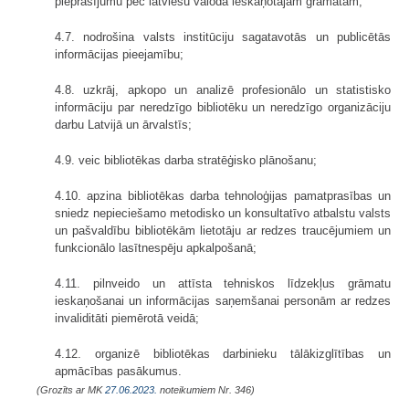
pieprasījumu pēc latviešu valodā ieskaņotajām grāmatām;
4.7. nodrošina valsts institūciju sagatavotās un publicētās
informācijas pieejamību;
4.8. uzkrāj, apkopo un analizē profesionālo un statistisko
informāciju par neredzīgo bibliotēku un neredzīgo organizāciju
darbu Latvijā un ārvalstīs;
4.9. veic bibliotēkas darba stratēģisko plānošanu;
4.10. apzina bibliotēkas darba tehnoloģijas pamatprasības un
sniedz nepieciešamo metodisko un konsultatīvo atbalstu valsts
un pašvaldību bibliotēkām lietotāju ar redzes traucējumiem un
funkcionālo lasītnespēju apkalpošanā;
4.11. pilnveido un attīsta tehniskos līdzekļus grāmatu
ieskaņošanai un informācijas saņemšanai personām ar redzes
invaliditāti piemērotā veidā;
4.12. organizē bibliotēkas darbinieku tālākizglītības un
apmācības pasākumus.
(Grozīts ar MK
27.06.2023.
noteikumiem Nr. 346)