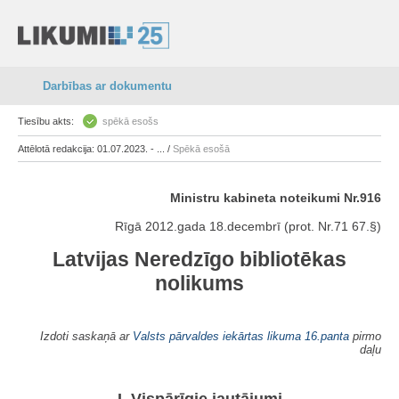
Darbības ar dokumentu
Tiesību akts:
spēkā esošs
Attēlotā redakcija: 01.07.2023. - ... /
Spēkā esošā
Ministru kabineta noteikumi Nr.916
Rīgā 2012.gada 18.decembrī (prot. Nr.71 67.§)
Latvijas Neredzīgo bibliotēkas
nolikums
Izdoti saskaņā ar
Valsts pārvaldes iekārtas likuma
16.panta
pirmo
daļu
I. Vispārīgie jautājumi