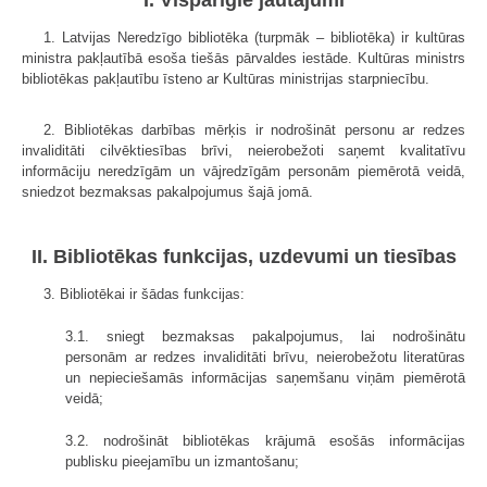
1. Latvijas Neredzīgo bibliotēka (turpmāk – bibliotēka) ir kultūras
ministra pakļautībā esoša tiešās pārvaldes iestāde. Kultūras ministrs
bibliotēkas pakļautību īsteno ar Kultūras ministrijas starpniecību.
2. Bibliotēkas darbības mērķis ir nodrošināt personu ar redzes
invaliditāti cilvēktiesības brīvi, neierobežoti saņemt kvalitatīvu
informāciju neredzīgām un vājredzīgām personām piemērotā veidā,
sniedzot bezmaksas pakalpojumus šajā jomā.
II. Bibliotēkas funkcijas, uzdevumi un tiesības
3. Bibliotēkai ir šādas funkcijas:
3.1. sniegt bezmaksas pakalpojumus, lai nodrošinātu
personām ar redzes invaliditāti brīvu, neierobežotu literatūras
un nepieciešamās informācijas saņemšanu viņām piemērotā
veidā;
3.2. nodrošināt bibliotēkas krājumā esošās informācijas
publisku pieejamību un izmantošanu;