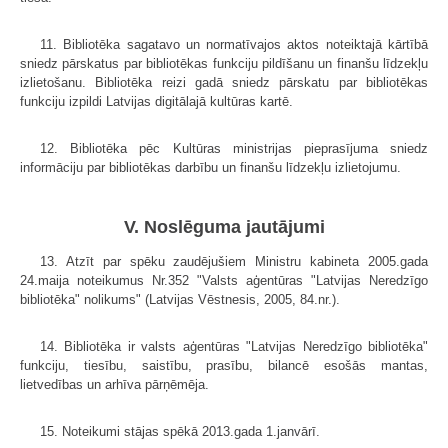
11. Bibliotēka sagatavo un normatīvajos aktos noteiktajā kārtībā
sniedz pārskatus par bibliotēkas funkciju pildīšanu un finanšu līdzekļu
izlietošanu. Bibliotēka reizi gadā sniedz pārskatu par bibliotēkas
funkciju izpildi Latvijas digitālajā kultūras kartē.
12. Bibliotēka pēc Kultūras ministrijas pieprasījuma sniedz
informāciju par bibliotēkas darbību un finanšu līdzekļu izlietojumu.
V. Noslēguma jautājumi
13. Atzīt par spēku zaudējušiem Ministru kabineta 2005.gada
24.maija noteikumus Nr.352 "Valsts aģentūras "Latvijas Neredzīgo
bibliotēka" nolikums" (Latvijas Vēstnesis, 2005, 84.nr.).
14. Bibliotēka ir valsts aģentūras "Latvijas Neredzīgo bibliotēka"
funkciju, tiesību, saistību, prasību, bilancē esošās mantas,
lietvedības un arhīva pārņēmēja.
15. Noteikumi stājas spēkā 2013.gada 1.janvārī.