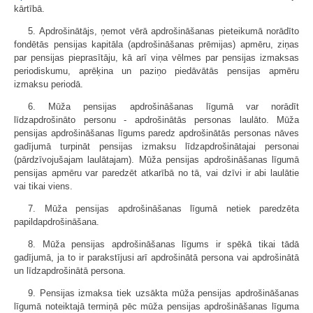
kārtībā.
5. Apdrošinātājs, ņemot vērā apdrošināšanas pieteikumā norādīto
fondētās pensijas kapitāla (apdrošināšanas prēmijas) apmēru, ziņas
par pensijas pieprasītāju, kā arī viņa vēlmes par pensijas izmaksas
periodiskumu, aprēķina un paziņo piedāvātās pensijas apmēru
izmaksu periodā.
6. Mūža pensijas apdrošināšanas līgumā var norādīt
līdzapdrošināto personu - apdrošinātās personas laulāto. Mūža
pensijas apdrošināšanas līgums paredz apdrošinātās personas nāves
gadījumā turpināt pensijas izmaksu līdzapdrošinātajai personai
(pārdzīvojušajam laulātajam). Mūža pensijas apdrošināšanas līgumā
pensijas apmēru var paredzēt atkarībā no tā, vai dzīvi ir abi laulātie
vai tikai viens.
7. Mūža pensijas apdrošināšanas līgumā netiek paredzēta
papildapdrošināšana.
8. Mūža pensijas apdrošināšanas līgums ir spēkā tikai tādā
gadījumā, ja to ir parakstījusi arī apdrošinātā persona vai apdrošinātā
un līdzapdrošinātā persona.
9. Pensijas izmaksa tiek uzsākta mūža pensijas apdrošināšanas
līgumā noteiktajā termiņā pēc mūža pensijas apdrošināšanas līguma