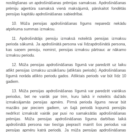
noslēgšanas un apdrošināšanas prēmijas samaksas. Apdrošināšanas
prēmiju aģentūra samaksā vienā maksājumā, pārskaitot fondētās
pensijas kapitālu apdrošināšanas sabiedrībai.
10. Mūža pensijas apdrošināšanas līgums neparedz nekādu
atpirkuma summas izmaksu.
11. Apdrošinātājs pensiju izmaksā noteiktā pensijas izmaksu
perioda sākumā. Ja apdrošinātā persona vai līdzapdrošinātā persona,
kas saņem pensiju, nomirst, pensijas izmaksu pārtrauc ar nākamo
izmaksu periodu.
12. Mūža pensijas apdrošināšanas līgumā var paredzēt uz laiku
atlikt pensijas izmaksu uzsākšanu (atliktais periods). Apdrošināšanas
līgumā norāda atlikto periodu gados. Atliktais periods var būt līdz 10
gadiem.
13. Mūža pensijas apdrošināšanas līgumā var paredzēt vairākus
periodus, bet ne vairāk par trim, kuru laikā ir noteikts dažāds
izmaksājamās pensijas apmērs. Pirmā perioda ilgums nevar būt
mazāks par pieciem gadiem, un šajā periodā kopumā pensijās
nedrīkst izmaksāt vairāk par pusi no samaksātās apdrošināšanas
prēmijas. Mūža pensijas apdrošināšanas līguma darbības laikā
apdrošinātā persona nav tiesīga pieprasīt mainīt šos periodus vai
pensijas apmēru katrā periodā. Ja mūža pensijas apdrošināšanas