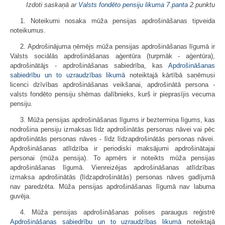
Izdoti saskaņā ar
Valsts fondēto pensiju likuma
7.panta
2.punktu
1. Noteikumi nosaka mūža pensijas apdrošināšanas tipveida
noteikumus.
2. Apdrošinājuma ņēmējs mūža pensijas apdrošināšanas līgumā ir
Valsts sociālās apdrošināšanas aģentūra (turpmāk - aģentūra),
apdrošinātājs - apdrošināšanas sabiedrība, kas
Apdrošināšanas
sabiedrību un to uzraudzības likumā
noteiktajā kārtībā saņēmusi
licenci dzīvības apdrošināšanas veikšanai, apdrošinātā persona -
valsts fondēto pensiju shēmas dalībnieks, kurš ir pieprasījis vecuma
pensiju.
3. Mūža pensijas apdrošināšanas līgums ir beztermiņa līgums, kas
nodrošina pensiju izmaksas līdz apdrošinātās personas nāvei vai pēc
apdrošinātās personas nāves - līdz līdzapdrošinātās personas nāvei.
Apdrošināšanas atlīdzība ir periodiski maksājumi apdrošinātajai
personai (mūža pensija). To apmērs ir noteikts mūža pensijas
apdrošināšanas līgumā. Vienreizējas apdrošināšanas atlīdzības
izmaksa apdrošinātās (līdzapdrošinātās) personas nāves gadījumā
nav paredzēta. Mūža pensijas apdrošināšanas līgumā nav labuma
guvēja.
4. Mūža pensijas apdrošināšanas polises paraugus reģistrē
Apdrošināšanas sabiedrību un to uzraudzības likumā
noteiktajā