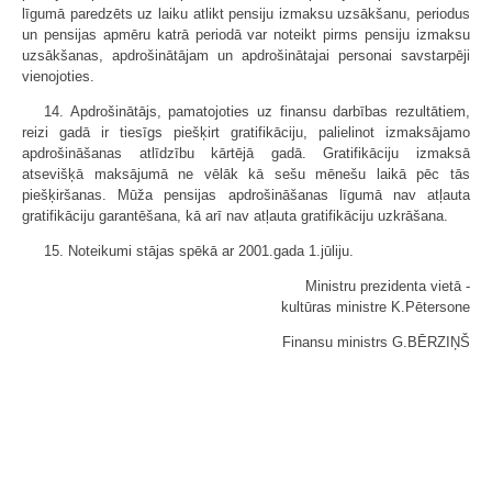
līgumā paredzēts uz laiku atlikt pensiju izmaksu uzsākšanu, periodus
un pensijas apmēru katrā periodā var noteikt pirms pensiju izmaksu
uzsākšanas, apdrošinātājam un apdrošinātajai personai savstarpēji
vienojoties.
14. Apdrošinātājs, pamatojoties uz finansu darbības rezultātiem,
reizi gadā ir tiesīgs piešķirt gratifikāciju, palielinot izmaksājamo
apdrošināšanas atlīdzību kārtējā gadā. Gratifikāciju izmaksā
atsevišķā maksājumā ne vēlāk kā sešu mēnešu laikā pēc tās
piešķiršanas. Mūža pensijas apdrošināšanas līgumā nav atļauta
gratifikāciju garantēšana, kā arī nav atļauta gratifikāciju uzkrāšana.
15. Noteikumi stājas spēkā ar 2001.gada 1.jūliju.
Ministru prezidenta vietā -
kultūras ministre K.Pētersone
Finansu ministrs G.BĒRZIŅŠ