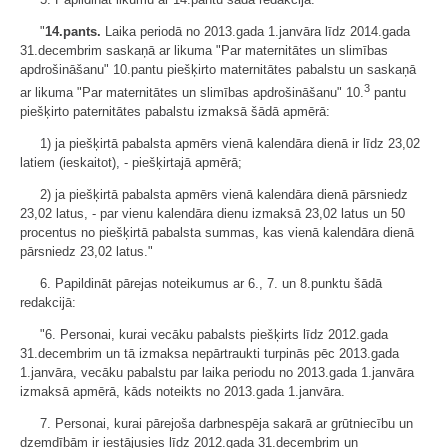
"
14.pants.
Laika periodā no 2013.gada 1.janvāra līdz 2014.gada
31.decembrim saskaņā ar likuma "Par maternitātes un slimības
apdrošināšanu" 10.pantu piešķirto maternitātes pabalstu un saskaņā
3
ar likuma "Par maternitātes un slimības apdrošināšanu" 10.
pantu
piešķirto paternitātes pabalstu izmaksā šādā apmērā:
1) ja piešķirtā pabalsta apmērs vienā kalendāra dienā ir līdz 23,02
latiem (ieskaitot), - piešķirtajā apmērā;
2) ja piešķirtā pabalsta apmērs vienā kalendāra dienā pārsniedz
23,02 latus, - par vienu kalendāra dienu izmaksā 23,02 latus un 50
procentus no piešķirtā pabalsta summas, kas vienā kalendāra dienā
pārsniedz 23,02 latus."
6. Papildināt pārejas noteikumus ar 6., 7. un 8.punktu šādā
redakcijā:
"6. Personai, kurai vecāku pabalsts piešķirts līdz 2012.gada
31.decembrim un tā izmaksa nepārtraukti turpinās pēc 2013.gada
1.janvāra, vecāku pabalstu par laika periodu no 2013.gada 1.janvāra
izmaksā apmērā, kāds noteikts no 2013.gada 1.janvāra.
7. Personai, kurai pārejoša darbnespēja sakarā ar grūtniecību un
dzemdībām ir iestājusies līdz 2012.gada 31.decembrim un