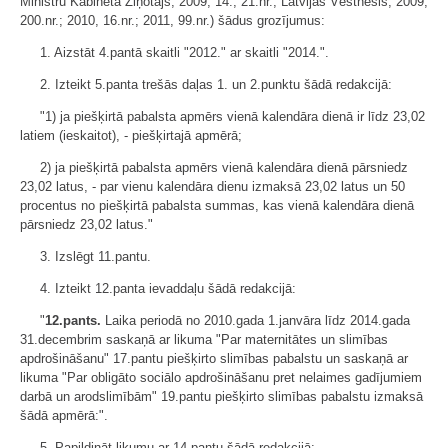
Ministru Kabineta Ziņotājs, 2009, 14., 21.nr.; Latvijas Vēstnesis, 2009,
200.nr.; 2010, 16.nr.; 2011, 99.nr.) šādus grozījumus:
1. Aizstāt 4.pantā skaitli "2012." ar skaitli "2014.".
2. Izteikt 5.panta trešās daļas 1. un 2.punktu šādā redakcijā:
"1) ja piešķirtā pabalsta apmērs vienā kalendāra dienā ir līdz 23,02
latiem (ieskaitot), - piešķirtajā apmērā;
2) ja piešķirtā pabalsta apmērs vienā kalendāra dienā pārsniedz
23,02 latus, - par vienu kalendāra dienu izmaksā 23,02 latus un 50
procentus no piešķirtā pabalsta summas, kas vienā kalendāra dienā
pārsniedz 23,02 latus."
3. Izslēgt 11.pantu.
4. Izteikt 12.panta ievaddaļu šādā redakcijā:
"
12.pants.
Laika periodā no 2010.gada 1.janvāra līdz 2014.gada
31.decembrim saskaņā ar likuma "Par maternitātes un slimības
apdrošināšanu" 17.pantu piešķirto slimības pabalstu un saskaņā ar
likuma "Par obligāto sociālo apdrošināšanu pret nelaimes gadījumiem
darbā un arodslimībām" 19.pantu piešķirto slimības pabalstu izmaksā
šādā apmērā:".
5. Papildināt likumu ar 14.pantu šādā redakcijā: